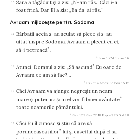
Sara a tăgăduit şi a zis: „N-am râs.” Căci i-a
15
fost frică. Dar El a zis: „Ba da, ai râs.”
Avraam mijloceşte pentru Sodoma
Bărbaţii aceia s-au sculat să plece şi s-au
16
uitat înspre Sodoma. Avraam a plecat cu ei,
*
să-i petreacă
.
*
Rom 15:24
3 Ioan 1:6
*
Atunci, Domnul a zis: „Să ascund
Eu oare de
17
Avraam ce am să fac?…
*
Ps 25:14
Amos 3:7
Ioan 15:15
Căci Avraam va ajunge negreşit un neam
18
*
mare şi puternic şi în el vor fi binecuvântate
toate neamurile pământului.
*
Gen 12:3
Gen 22:18
Fapte 3:25
Gal 3:8
Căci Eu îl cunosc şi ştiu că are să
19
*
poruncească fiilor
lui şi casei lui după el să