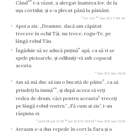
**
Când
i-a văzut, a alergat înaintea lor, de la
uşa cortului, şi s-a plecat până la pământ.
*
**
Evr 13:2
Gen 19:1
1 Pet 4:9
Apoi a zis: „Doamne, dacă am căpătat
3
trecere în ochii Tăi, nu trece, rogu-Te, pe
lângă robul Tău.
*
Îngăduie să se aducă puţină
apă, ca să vi se
4
spele picioarele, şi odihniţi-vă sub copacul
acesta.
*
Gen 19:2
Gen 43:24
*
Am să mă duc să iau o bucată de pâine
, ca să
5
**
prindeţi la inimă
, şi după aceea vă veţi
†
vedea de drum, căci pentru aceasta
treceţi
pe lângă robul vostru.” „Fă cum ai zis”, i-au
răspuns ei.
*
**
†
Jud 6:18
Jud 13:15
Jud 19:5
Ps 104:15
Gen 19:8
Gen 33:10
Avraam s-a dus repede în cort la Sara şi a
6