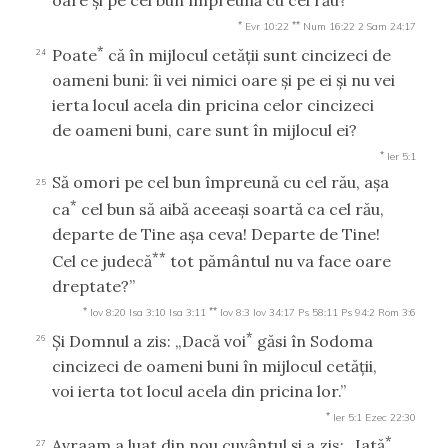
oare şi pe cel bun împreună cu cel rău?
*
**
Evr 10:22
Num 16:22
2 Sam 24:17
*
Poate
că în mijlocul cetăţii sunt cincizeci de
24
oameni buni: îi vei nimici oare şi pe ei şi nu vei
ierta locul acela din pricina celor cincizeci
de oameni buni, care sunt în mijlocul ei?
*
Ier 5:1
Să omori pe cel bun împreună cu cel rău, aşa
25
*
ca
cel bun să aibă aceeaşi soartă ca cel rău,
departe de Tine aşa ceva! Departe de Tine!
**
Cel ce judecă
tot pământul nu va face oare
dreptate?”
*
**
Iov 8:20
Isa 3:10
Isa 3:11
Iov 8:3
Iov 34:17
Ps 58:11
Ps 94:2
Rom 3:6
*
Şi Domnul a zis: „Dacă voi
găsi în Sodoma
26
cincizeci de oameni buni în mijlocul cetăţii,
voi ierta tot locul acela din pricina lor.”
*
Ier 5:1
Ezec 22:30
*
Avraam a luat din nou cuvântul şi a zis: „Iată
,
27