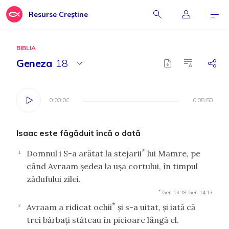
Resurse Creștine
BIBLIA
Geneza
18
0:00:00
0:00:00
0:05:50
0:05:50
Isaac este făgăduit încă o dată
*
Domnul i S-a arătat la stejarii
lui Mamre, pe
1
când Avraam şedea la uşa cortului, în timpul
zădufului zilei.
*
Gen 13:18
Gen 14:13
*
Avraam a ridicat ochii
şi s-a uitat, şi iată că
2
trei bărbaţi stăteau în picioare lângă el.