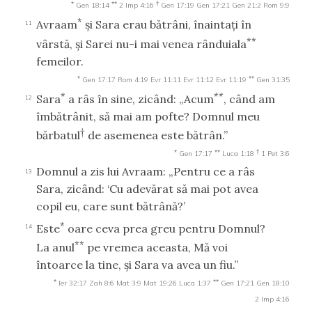
*
**
†
Gen 18:14
2 Imp 4:16
Gen 17:19
Gen 17:21
Gen 21:2
Rom 9:9
*
Avraam
şi Sara erau bătrâni, înaintaţi în
11
**
vârstă, şi Sarei nu-i mai venea rânduiala
femeilor.
*
**
Gen 17:17
Rom 4:19
Evr 11:11
Evr 11:12
Evr 11:19
Gen 31:35
*
**
Sara
a râs în sine, zicând: „Acum
, când am
12
îmbătrânit, să mai am pofte? Domnul meu
†
bărbatul
de asemenea este bătrân.”
*
**
†
Gen 17:17
Luca 1:18
1 Pet 3:6
Domnul a zis lui Avraam: „Pentru ce a râs
13
Sara, zicând: ‘Cu adevărat să mai pot avea
copil eu, care sunt bătrână?’
*
Este
oare ceva prea greu pentru Domnul?
14
**
La anul
pe vremea aceasta, Mă voi
întoarce la tine, şi Sara va avea un fiu.”
*
**
Ier 32:17
Zah 8:6
Mat 3:9
Mat 19:26
Luca 1:37
Gen 17:21
Gen 18:10
2 Imp 4:16