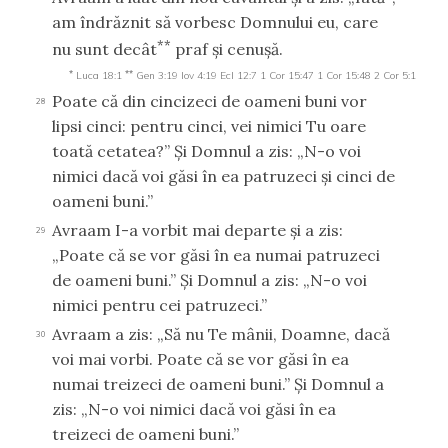
am îndrăznit să vorbesc Domnului eu, care
**
nu sunt decât
praf şi cenuşă.
*
**
Luca 18:1
Gen 3:19
Iov 4:19
Ecl 12:7
1 Cor 15:47
1 Cor 15:48
2 Cor 5:1
Poate că din cincizeci de oameni buni vor
28
lipsi cinci: pentru cinci, vei nimici Tu oare
toată cetatea?” Şi Domnul a zis: „N-o voi
nimici dacă voi găsi în ea patruzeci şi cinci de
oameni buni.”
Avraam I-a vorbit mai departe şi a zis:
29
„Poate că se vor găsi în ea numai patruzeci
de oameni buni.” Şi Domnul a zis: „N-o voi
nimici pentru cei patruzeci.”
Avraam a zis: „Să nu Te mânii, Doamne, dacă
30
voi mai vorbi. Poate că se vor găsi în ea
numai treizeci de oameni buni.” Şi Domnul a
zis: „N-o voi nimici dacă voi găsi în ea
treizeci de oameni buni.”