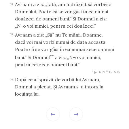
Avraam a zis: „Iată, am îndrăznit să vorbesc
31
Domnului. Poate că se vor găsi în ea numai
douăzeci de oameni buni.” Şi Domnul a zis:
„N-o voi nimici, pentru cei douăzeci.”
*
Avraam a zis: „Să
nu Te mânii, Doamne,
32
dacă voi mai vorbi numai de data aceasta.
Poate că se vor găsi în ea numai zece oameni
**
buni.” Şi Domnul
a zis: „N-o voi nimici,
pentru cei zece oameni buni.”
*
**
Jud 6:39
Iac 5:16
După ce a isprăvit de vorbit lui Avraam,
33
Domnul a plecat. Şi Avraam s-a întors la
locuinţa lui.