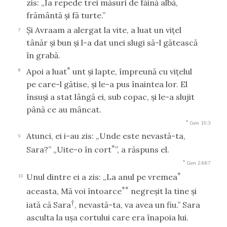
zis: „Ia repede trei măsuri de făină albă,
frământă şi fă turte.”
Şi Avraam a alergat la vite, a luat un viţel
7
tânăr şi bun şi l-a dat unei slugi să-l gătească
în grabă.
*
Apoi a luat
unt şi lapte, împreună cu viţelul
8
pe care-l gătise, şi le-a pus înaintea lor. El
însuşi a stat lângă ei, sub copac, şi le-a slujit
până ce au mâncat.
*
Gen 19:3
Atunci, ei i-au zis: „Unde este nevastă-ta,
9
*
Sara?” „Uite-o în cort
”, a răspuns el.
*
Gen 24:67
*
Unul dintre ei a zis: „La anul pe vremea
10
**
aceasta, Mă voi întoarce
negreşit la tine şi
†
iată că Sara
, nevastă-ta, va avea un fiu.” Sara
asculta la uşa cortului care era înapoia lui.