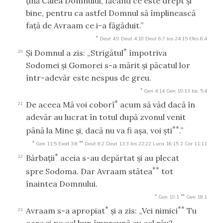
ţină Calea Domnului, făcând ce este drept şi
bine, pentru ca astfel Domnul să împlinească
faţă de Avraam ce i-a făgăduit.”
*
Deut 4:9
Deut 4:10
Deut 6:7
Ios 24:15
Efes 6:4
*
Şi Domnul a zis: „Strigătul
împotriva
20
Sodomei şi Gomorei s-a mărit şi păcatul lor
într-adevăr este nespus de greu.
*
Gen 4:14
Gen 19:13
Iac 5:4
*
De aceea Mă voi coborî
acum să văd dacă în
21
adevăr au lucrat în totul după zvonul venit
**
până la Mine şi, dacă nu va fi aşa, voi şti
.”
*
**
Gen 11:5
Exod 3:8
Deut 8:2
Deut 13:3
Ios 22:22
Luca 16:15
2 Cor 11:11
*
Bărbaţii
aceia s-au depărtat şi au plecat
22
**
spre Sodoma. Dar Avraam stătea
tot
înaintea Domnului.
*
**
Gen 19:1
Gen 18:1
*
**
Avraam s-a apropiat
şi a zis: „Vei nimici
Tu
23