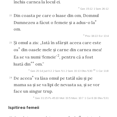
închis carnea la locul ei.
*
Gen 15:12
1 Sam 26:12
Din coasta pe care o luase din om, Domnul
22
*
Dumnezeu a făcut o femeie şi a adus-o la
om.
*
Prov 18:22
Evr 13:4
Şi omul a zis: „Iată în sfârşit aceea care este
23
*
os
din oasele mele şi carne din carnea mea!
2
Ea se va numi ‘femeie’
, pentru că a fost
**
luată din
om.”
*
**
Gen 29:14
Jud 9:2
2 Sam 5:1
2 Sam 19:13
Efes 5:30
1 Cor 11:8
*
De aceea
va lăsa omul pe tatăl său şi pe
24
mama sa şi se va lipi de nevasta sa, şi se vor
face un singur trup.
*
Gen 31:15
Ps 45:10
Mat 19:5
Marc 10:7
1 Cor 6:16
Efes 5:31
Ispitirea femeii
*