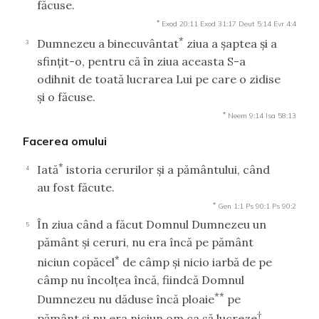
făcuse.
*
Exod 20:11
Exod 31:17
Deut 5:14
Evr 4:4
*
Dumnezeu a binecuvântat
ziua a şaptea şi a
3
sfinţit-o, pentru că în ziua aceasta S-a
odihnit de toată lucrarea Lui pe care o zidise
şi o făcuse.
*
Neem 9:14
Isa 58:13
Facerea omului
*
Iată
istoria cerurilor şi a pământului, când
4
au fost făcute.
*
Gen 1:1
Ps 90:1
Ps 90:2
În ziua când a făcut Domnul Dumnezeu un
5
pământ şi ceruri, nu era încă pe pământ
*
niciun copăcel
de câmp şi nicio iarbă de pe
câmp nu încolţea încă, fiindcă Domnul
**
Dumnezeu nu dăduse încă ploaie
pe
†
pământ şi nu era niciun om ca să lucreze