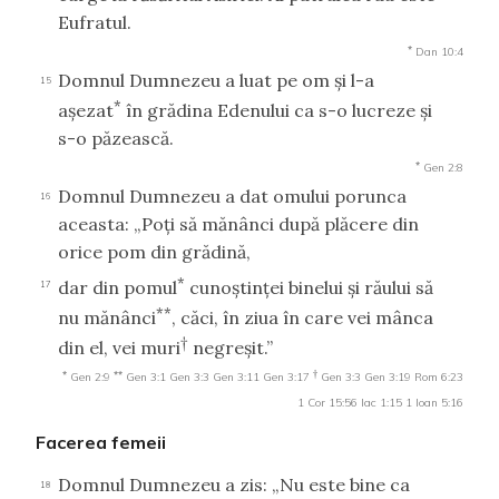
Eufratul.
*
Dan 10:4
Domnul Dumnezeu a luat pe om şi l-a
15
*
aşezat
în grădina Edenului ca s-o lucreze şi
s-o păzească.
*
Gen 2:8
Domnul Dumnezeu a dat omului porunca
16
aceasta: „Poţi să mănânci după plăcere din
orice pom din grădină,
*
dar din pomul
cunoştinţei binelui şi răului să
17
**
nu mănânci
, căci, în ziua în care vei mânca
†
din el, vei muri
negreşit.”
*
**
†
Gen 2:9
Gen 3:1
Gen 3:3
Gen 3:11
Gen 3:17
Gen 3:3
Gen 3:19
Rom 6:23
1 Cor 15:56
Iac 1:15
1 Ioan 5:16
Facerea femeii
Domnul Dumnezeu a zis: „Nu este bine ca
18