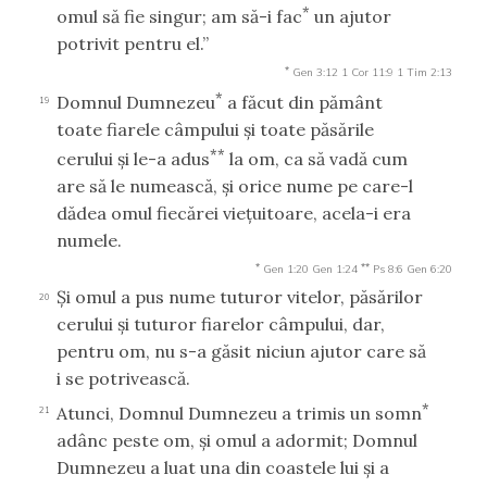
*
omul să fie singur; am să-i fac
un ajutor
potrivit pentru el.”
*
Gen 3:12
1 Cor 11:9
1 Tim 2:13
*
Domnul Dumnezeu
a făcut din pământ
19
toate fiarele câmpului şi toate păsările
**
cerului şi le-a adus
la om, ca să vadă cum
are să le numească, şi orice nume pe care-l
dădea omul fiecărei vieţuitoare, acela-i era
numele.
*
**
Gen 1:20
Gen 1:24
Ps 8:6
Gen 6:20
Şi omul a pus nume tuturor vitelor, păsărilor
20
cerului şi tuturor fiarelor câmpului, dar,
pentru om, nu s-a găsit niciun ajutor care să
i se potrivească.
*
Atunci, Domnul Dumnezeu a trimis un somn
21
adânc peste om, şi omul a adormit; Domnul
Dumnezeu a luat una din coastele lui şi a