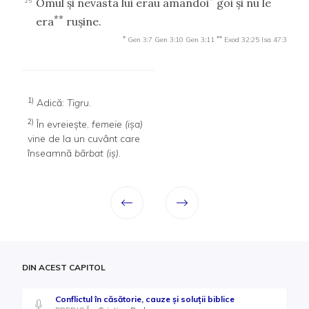
Omul şi nevasta lui erau amândoi
goi şi nu le
25
**
era
ruşine.
*
**
Gen 3:7
Gen 3:10
Gen 3:11
Exod 32:25
Isa 47:3
1)
Adică:
Tigru
.
2)
În evreieşte,
femeie (işa)
vine de la un cuvânt care
înseamnă
bărbat (iş)
.
DIN ACEST CAPITOL
Conflictul în căsătorie, cauze şi soluții biblice