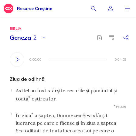
Resurse Creștine
BIBLIA
Geneza
2
0:00:00
0:00:00
0:04:03
0:04:03
Ziua de odihnă
Astfel au fost sfârşite cerurile şi pământul şi
1
*
toată
oştirea lor.
*
Ps 33:6
*
În ziua
a şaptea, Dumnezeu Şi-a sfârşit
2
lucrarea pe care o făcuse şi în ziua a şaptea
S-a odihnit de toată lucrarea Lui pe care o