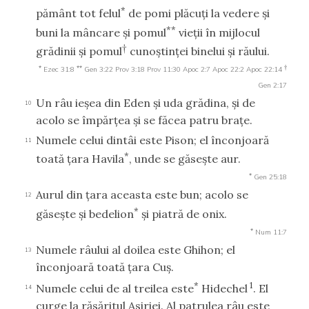
*
pământ tot felul
de pomi plăcuţi la vedere şi
**
buni la mâncare şi pomul
vieţii în mijlocul
†
grădinii şi pomul
cunoştinţei binelui şi răului.
*
**
†
Ezec 31:8
Gen 3:22
Prov 3:18
Prov 11:30
Apoc 2:7
Apoc 22:2
Apoc 22:14
Gen 2:17
Un râu ieşea din Eden şi uda grădina, şi de
10
acolo se împărţea şi se făcea patru braţe.
Numele celui dintâi este Pison; el înconjoară
11
*
toată ţara Havila
, unde se găseşte aur.
*
Gen 25:18
Aurul din ţara aceasta este bun; acolo se
12
*
găseşte şi bedelion
şi piatră de onix.
*
Num 11:7
Numele râului al doilea este Ghihon; el
13
înconjoară toată ţara Cuş.
*
1
Numele celui de al treilea este
Hidechel
. El
14
curge la răsăritul Asiriei. Al patrulea râu este