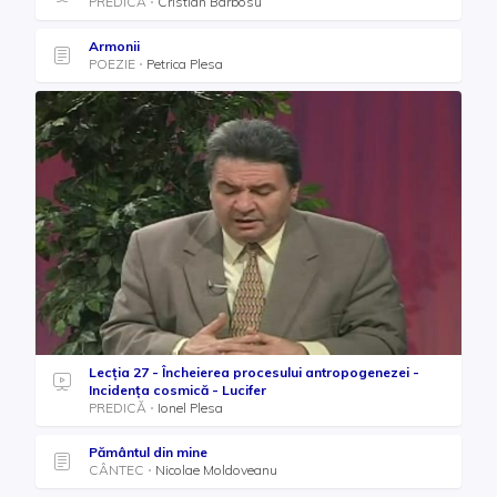
PREDICĂ
Cristian Barbosu
Armonii
POEZIE
Petrica Plesa
Lecția 27 - Încheierea procesului antropogenezei -
Incidenţa cosmică - Lucifer
PREDICĂ
Ionel Plesa
Pământul din mine
CÂNTEC
Nicolae Moldoveanu