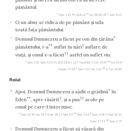
pământul.
*
**
†
Gen 1:12
Ps 104:14
Iov 38:26-28
Gen 3:23
Ci un abur se ridica de pe pământ şi uda
6
toată faţa pământului.
*
Domnul Dumnezeu a făcut pe om din ţărâna
7
**
†
pământului, i-a
suflat în nări
suflare de
††
viaţă, şi omul s-a făcut
astfel un suflet viu.
*
**
Gen 3:19
Gen 3:23
Ps 103:14
Ecl 12:7
Isa 64:8
1 Cor 15:47
Iov 33:4
†
††
Fapte 17:25
Gen 7:22
Isa 2:22
1 Cor 15:45
Raiul
*
Apoi, Domnul Dumnezeu a sădit o grădină
în
8
**
†
††
Eden
, spre răsărit
, şi a pus
acolo pe
omul pe care-l întocmise.
*
**
†
Gen 13:10
Isa 51:3
Ezec 28:13
Ioel 2:3
Gen 3:24
Gen 4:16
2 Imp 19:12
††
Ezec 27:23
Gen 2:15
Domnul Dumnezeu a făcut să răsară din
9