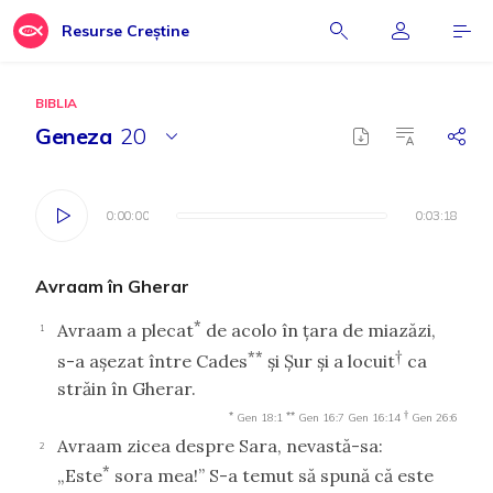
Resurse Creștine
BIBLIA
Geneza
20
0:00:00
0:00:00
0:03:18
0:03:18
Avraam în Gherar
*
Avraam a plecat
de acolo în ţara de miazăzi,
1
**
†
s-a aşezat între Cades
şi Şur şi a locuit
ca
străin în Gherar.
*
**
†
Gen 18:1
Gen 16:7
Gen 16:14
Gen 26:6
Avraam zicea despre Sara, nevastă-sa:
2
*
„Este
sora mea!” S-a temut să spună că este