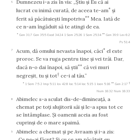
Dumnezeu i-a zis în vis: „Ştiu şi Eu că ai
6
*
lucrat cu inimă curată, de aceea te-am
şi
**
ferit să păcătuieşti împotriva
Mea. Iată de
ce n-am îngăduit să te atingi de ea.
*
**
Gen 31:7
Gen 35:5
Exod 34:24
1 Sam 25:26
1 Sam 25:34
Gen 39:9
Lev 6:2
Ps 51:4
*
Acum, dă omului nevasta înapoi, căci
el este
7
proroc. Se va ruga pentru tine şi vei trăi. Dar,
**
dacă n-o dai înapoi, să ştii
că vei muri
†
negreşit, tu şi tot
ce-i al tău.”
*
**
†
1 Sam 7:5
2 Imp 5:11
Iov 42:8
Iac 5:14
Iac 5:15
1 Ioan 5:16
Gen 2:17
Num 16:32
Num 16:33
Abimelec s-a sculat dis-de-dimineaţă, a
8
chemat pe toţi slujitorii săi şi le-a spus tot ce
se întâmplase. Şi oamenii aceia au fost
cuprinşi de o mare spaimă.
Abimelec a chemat şi pe Avraam şi i-a zis:
9
„Ce ne-ai făcut? Şi cu ce am păcătuit eu