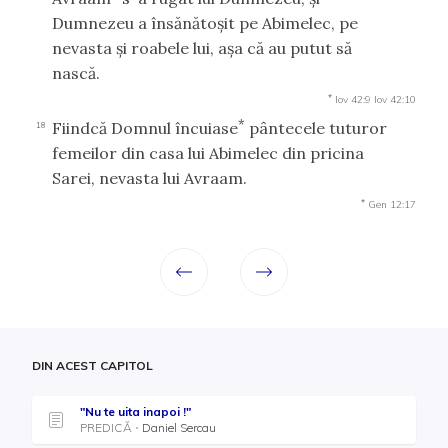
Dumnezeu a însănătoşit pe Abimelec, pe
nevasta şi roabele lui, aşa că au putut să
nască.
*
Iov 42:9
Iov 42:10
*
Fiindcă Domnul încuiase
pântecele tuturor
18
femeilor din casa lui Abimelec din pricina
Sarei, nevasta lui Avraam.
*
Gen 12:17
DIN ACEST CAPITOL
"Nu te uita inapoi !"
PREDICĂ
Daniel Sercau