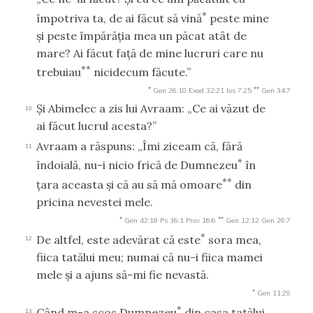
*
împotriva ta, de ai făcut să vină
peste mine
şi peste împărăţia mea un păcat atât de
mare? Ai făcut faţă de mine lucruri care nu
**
trebuiau
nicidecum făcute.”
*
**
Gen 26:10
Exod 32:21
Ios 7:25
Gen 34:7
Şi Abimelec a zis lui Avraam: „Ce ai văzut de
10
ai făcut lucrul acesta?”
Avraam a răspuns: „Îmi ziceam că, fără
11
*
îndoială, nu-i nicio frică de Dumnezeu
în
**
ţara aceasta şi că au să mă omoare
din
pricina nevestei mele.
*
**
Gen 42:18
Ps 36:1
Prov 16:6
Gen 12:12
Gen 26:7
*
De altfel, este adevărat că este
sora mea,
12
fiica tatălui meu; numai că nu-i fiica mamei
mele şi a ajuns să-mi fie nevastă.
*
Gen 11:29
*
Când m-a scos Dumnezeu
din casa tatălui
13