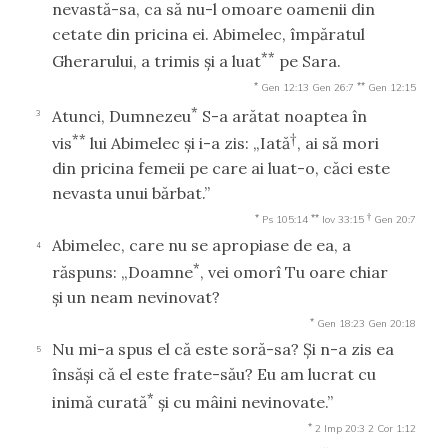
nevastă-sa, ca să nu-l omoare oamenii din
cetate din pricina ei. Abimelec, împăratul
**
Gherarului, a trimis şi a luat
pe Sara.
*
**
Gen 12:13
Gen 26:7
Gen 12:15
*
Atunci, Dumnezeu
S-a arătat noaptea în
3
**
†
vis
lui Abimelec şi i-a zis: „Iată
, ai să mori
din pricina femeii pe care ai luat-o, căci este
nevasta unui bărbat.”
*
**
†
Ps 105:14
Iov 33:15
Gen 20:7
Abimelec, care nu se apropiase de ea, a
4
*
răspuns: „Doamne
, vei omorî Tu oare chiar
şi un neam nevinovat?
*
Gen 18:23
Gen 20:18
Nu mi-a spus el că este soră-sa? Şi n-a zis ea
5
însăşi că el este frate-său? Eu am lucrat cu
*
inimă curată
şi cu mâini nevinovate.”
*
2 Imp 20:3
2 Cor 1:12