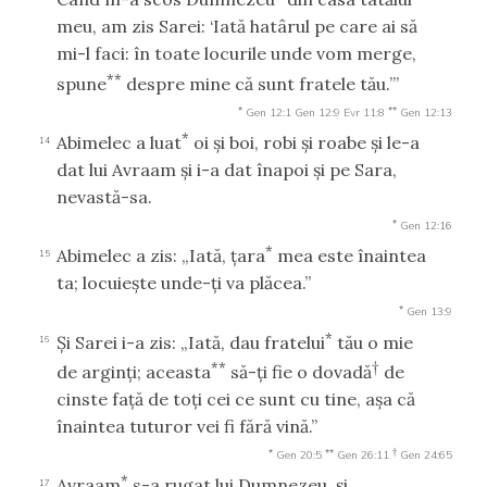
meu, am zis Sarei: ‘Iată hatârul pe care ai să
mi-l faci: în toate locurile unde vom merge,
**
spune
despre mine că sunt fratele tău.’”
*
**
Gen 12:1
Gen 12:9
Evr 11:8
Gen 12:13
*
Abimelec a luat
oi şi boi, robi şi roabe şi le-a
14
dat lui Avraam şi i-a dat înapoi şi pe Sara,
nevastă-sa.
*
Gen 12:16
*
Abimelec a zis: „Iată, ţara
mea este înaintea
15
ta; locuieşte unde-ţi va plăcea.”
*
Gen 13:9
*
Şi Sarei i-a zis: „Iată, dau fratelui
tău o mie
16
**
†
de arginţi; aceasta
să-ţi fie o dovadă
de
cinste faţă de toţi cei ce sunt cu tine, aşa că
înaintea tuturor vei fi fără vină.”
*
**
†
Gen 20:5
Gen 26:11
Gen 24:65
*
Avraam
s-a rugat lui Dumnezeu, şi
17