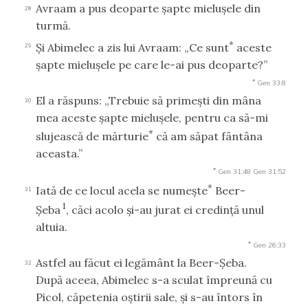
Avraam a pus deoparte şapte mieluşele din
28
turmă.
*
Şi Abimelec a zis lui Avraam: „Ce sunt
aceste
29
şapte mieluşele pe care le-ai pus deoparte?”
*
Gen 33:8
El a răspuns: „Trebuie să primeşti din mâna
30
mea aceste şapte mieluşele, pentru ca să-mi
*
slujească de mărturie
că am săpat fântâna
aceasta.”
*
Gen 31:48
Gen 31:52
*
Iată de ce locul acela se numeşte
Beer-
31
1
Şeba
, căci acolo şi-au jurat ei credinţă unul
altuia.
*
Gen 26:33
Astfel au făcut ei legământ la Beer-Şeba.
32
După aceea, Abimelec s-a sculat împreună cu
Picol, căpetenia oştirii sale, şi s-au întors în