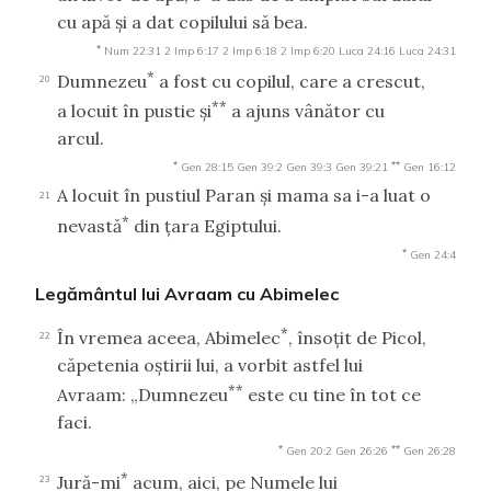
cu apă şi a dat copilului să bea.
*
Num 22:31
2 Imp 6:17
2 Imp 6:18
2 Imp 6:20
Luca 24:16
Luca 24:31
*
Dumnezeu
a fost cu copilul, care a crescut,
20
**
a locuit în pustie şi
a ajuns vânător cu
arcul.
*
**
Gen 28:15
Gen 39:2
Gen 39:3
Gen 39:21
Gen 16:12
A locuit în pustiul Paran şi mama sa i-a luat o
21
*
nevastă
din ţara Egiptului.
*
Gen 24:4
Legământul lui Avraam cu Abimelec
*
În vremea aceea, Abimelec
, însoţit de Picol,
22
căpetenia oştirii lui, a vorbit astfel lui
**
Avraam: „Dumnezeu
este cu tine în tot ce
faci.
*
**
Gen 20:2
Gen 26:26
Gen 26:28
*
Jură-mi
acum, aici, pe Numele lui
23