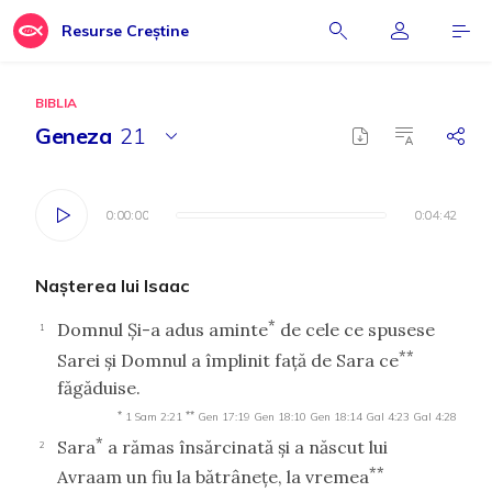
Resurse Creștine
BIBLIA
Geneza
21
0:00:00
0:00:00
0:04:42
0:04:42
Naşterea lui Isaac
*
Domnul Şi-a adus aminte
de cele ce spusese
1
**
Sarei şi Domnul a împlinit faţă de Sara ce
făgăduise.
*
**
1 Sam 2:21
Gen 17:19
Gen 18:10
Gen 18:14
Gal 4:23
Gal 4:28
*
Sara
a rămas însărcinată şi a născut lui
2
**
Avraam un fiu la bătrâneţe, la vremea