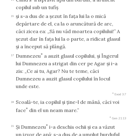
copilul sub un tufiş
şi s-a dus de a şezut în faţa lui la o mică
16
depărtare de el, ca la o aruncătură de arc,
căci zicea ea: „Să nu văd moartea copilului!” A
şezut dar în faţa lui la o parte, a ridicat glasul
şi a început să plângă.
*
Dumnezeu
a auzit glasul copilului, şi Îngerul
17
lui Dumnezeu a strigat din cer pe Agar şi i-a
zis: „Ce ai tu, Agar? Nu te teme, căci
Dumnezeu a auzit glasul copilului în locul
unde este.
*
Exod 3:7
Scoală-te, ia copilul şi ţine-l de mână, căci voi
18
*
face
din el un neam mare.”
*
Gen 21:13
*
Şi Dumnezeu
i-a deschis ochii şi ea a văzut
19
un izvor de apă; s-a dus de a umplut burduful