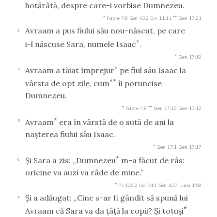
hotărâtă, despre care-i vorbise Dumnezeu.
*
**
Fapte 7:8
Gal 4:22
Evr 11:11
Gen 17:21
Avraam a pus fiului său nou-născut, pe care
3
*
i-l născuse Sara, numele Isaac
.
*
Gen 17:19
*
Avraam a tăiat împrejur
pe fiul său Isaac la
4
**
vârsta de opt zile, cum
îi poruncise
Dumnezeu.
*
**
Fapte 7:8
Gen 17:10
Gen 17:12
*
Avraam
era în vârstă de o sută de ani la
5
naşterea fiului său Isaac.
*
Gen 17:1
Gen 17:17
*
Şi Sara a zis: „Dumnezeu
m-a făcut de râs:
6
oricine va auzi va râde de mine.”
*
Ps 126:2
Isa 54:1
Gal 4:27
Luca 1:58
Şi a adăugat: „Cine s-ar fi gândit să spună lui
7
*
Avraam că Sara va da ţâţă la copii? Şi totuşi