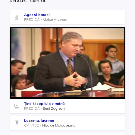
DIN ACEST CAPITOL
Agar și Ismael
PREDICĂ
Moise Ardelean
Ţine-ţi copilul de mână
PREDICĂ
Beni Zagrean
Lacrima, lacrima
CÂNTEC
Nicolae Moldoveanu