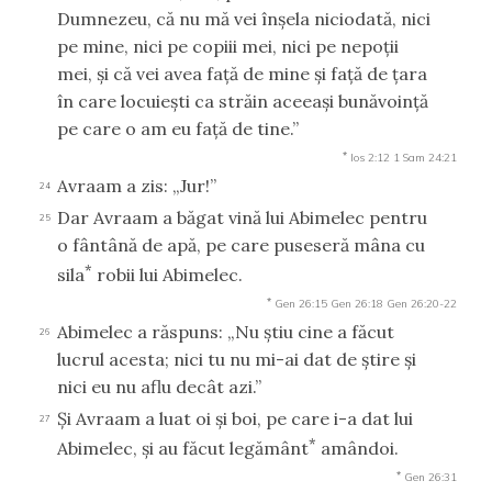
Dumnezeu, că nu mă vei înşela niciodată, nici
pe mine, nici pe copiii mei, nici pe nepoţii
mei, şi că vei avea faţă de mine şi faţă de ţara
în care locuieşti ca străin aceeaşi bunăvoinţă
pe care o am eu faţă de tine.”
*
Ios 2:12
1 Sam 24:21
Avraam a zis: „Jur!”
24
Dar Avraam a băgat vină lui Abimelec pentru
25
o fântână de apă, pe care puseseră mâna cu
*
sila
robii lui Abimelec.
*
Gen 26:15
Gen 26:18
Gen 26:20-22
Abimelec a răspuns: „Nu ştiu cine a făcut
26
lucrul acesta; nici tu nu mi-ai dat de ştire şi
nici eu nu aflu decât azi.”
Şi Avraam a luat oi şi boi, pe care i-a dat lui
27
*
Abimelec, şi au făcut legământ
amândoi.
*
Gen 26:31