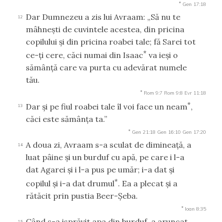
*
Gen 17:18
Dar Dumnezeu a zis lui Avraam: „Să nu te
12
mâhneşti de cuvintele acestea, din pricina
copilului şi din pricina roabei tale; fă Sarei tot
*
ce-ţi cere, căci numai din Isaac
va ieşi o
sămânţă care va purta cu adevărat numele
tău.
*
Rom 9:7
Rom 9:8
Evr 11:18
*
Dar şi pe fiul roabei tale îl voi face un neam
,
13
căci este sămânţa ta.”
*
Gen 21:18
Gen 16:10
Gen 17:20
A doua zi, Avraam s-a sculat de dimineaţă, a
14
luat pâine şi un burduf cu apă, pe care i l-a
dat Agarei şi i l-a pus pe umăr; i-a dat şi
*
copilul şi i-a dat drumul
. Ea a plecat şi a
rătăcit prin pustia Beer-Şeba.
*
Ioan 8:35
Când s-a isprăvit apa din burduf, a aruncat
15