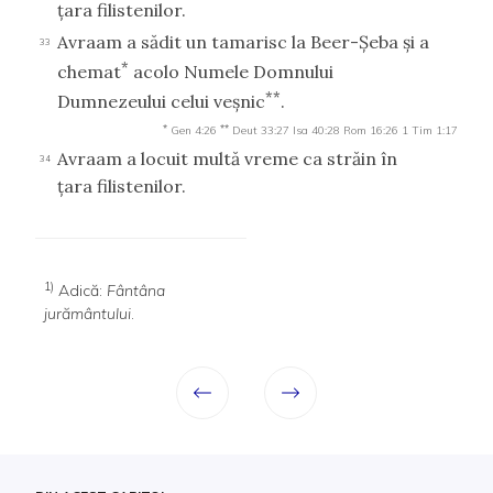
ţara filistenilor.
Avraam a sădit un tamarisc la Beer-Şeba şi a
33
*
chemat
acolo Numele Domnului
**
Dumnezeului celui veşnic
.
*
**
Gen 4:26
Deut 33:27
Isa 40:28
Rom 16:26
1 Tim 1:17
Avraam a locuit multă vreme ca străin în
34
ţara filistenilor.
1)
Adică:
Fântâna
jurământului
.