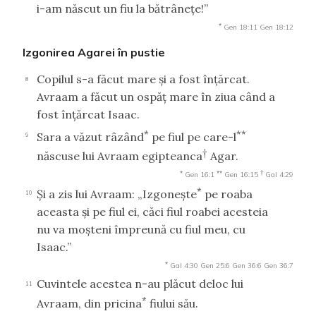
i-am născut un fiu la bătrâneţe!”
*
Gen 18:11
Gen 18:12
Izgonirea Agarei în pustie
Copilul s-a făcut mare şi a fost înţărcat.
8
Avraam a făcut un ospăţ mare în ziua când a
fost înţărcat Isaac.
*
**
Sara a văzut râzând
pe fiul pe care-l
9
†
născuse lui Avraam egipteanca
Agar.
*
**
†
Gen 16:1
Gen 16:15
Gal 4:29
*
Şi a zis lui Avraam: „Izgoneşte
pe roaba
10
aceasta şi pe fiul ei, căci fiul roabei acesteia
nu va moşteni împreună cu fiul meu, cu
Isaac.”
*
Gal 4:30
Gen 25:6
Gen 36:6
Gen 36:7
Cuvintele acestea n-au plăcut deloc lui
11
*
Avraam, din pricina
fiului său.