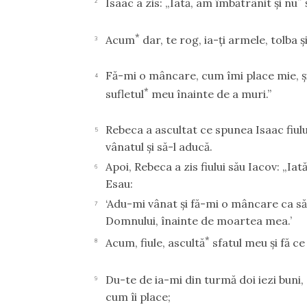
Isaac a zis: „Iată, am îmbătrânit şi nu
2
*
Acum
dar, te rog, ia-ţi armele, tolba 
3
Fă-mi o mâncare, cum îmi place mie, ş
4
*
sufletul
meu înainte de a muri.”
Rebeca a ascultat ce spunea Isaac fiulu
5
vânatul şi să-l aducă.
Apoi, Rebeca a zis fiului său Iacov: „Iat
6
Esau:
‘Adu-mi vânat şi fă-mi o mâncare ca să
7
Domnului, înainte de moartea mea.’
*
Acum, fiule, ascultă
sfatul meu şi fă ce
8
Du-te de ia-mi din turmă doi iezi buni, 
9
cum îi place;