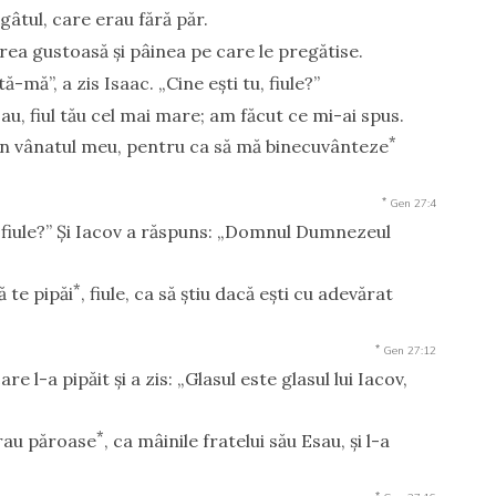
 gâtul, care erau fără păr.
rea gustoasă şi pâinea pe care le pregătise.
ată-mă”, a zis Isaac. „Cine eşti tu, fiule?”
au, fiul tău cel mai mare; am făcut ce mi-ai spus.
*
in vânatul meu, pentru ca să mă binecuvânteze
*
Gen 27:4
sit, fiule?” Şi Iacov a răspuns: „Domnul Dumnezeul
*
ă te pipăi
, fiule, ca să ştiu dacă eşti cu adevărat
*
Gen 27:12
e l-a pipăit şi a zis: „Glasul este glasul lui Iacov,
*
erau păroase
, ca mâinile fratelui său Esau, şi l-a
*