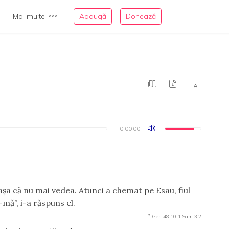
Mai multe
Adaugă
Donează
0:00:00
0:00:00
, aşa că nu mai vedea. Atunci a chemat pe Esau, fiul
ă-mă”, i-a răspuns el.
*
Gen 48:10
1 Sam 3:2