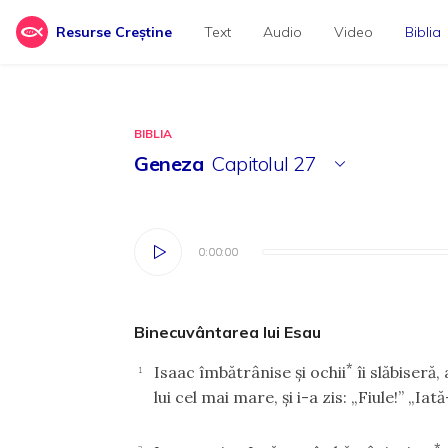
Resurse Creștine
Text
Audio
Video
Biblia
BIBLIA
Geneza
Capitolul
27
0:00:00
0:00:00
Binecuvântarea lui Esau
*
Isaac îmbătrânise şi ochii
îi slăbiseră
1
lui cel mai mare, şi i-a zis: „Fiule!” „Iat
*