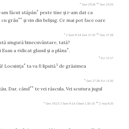
*
**
Gen 25:26
Gen 25:33
*
 l-am făcut stăpân
peste tine şi i-am dat ca
**
at cu grâu
şi vin din belşug. Ce mai pot face oare
*
**
2 Sam 8:14
Gen 27:29
Gen 27:28
astă singură binecuvântare, tată?
*
Esau a ridicat glasul şi a plâns
.
*
Evr 12:17
*
1
tă! Locuinţa
ta va fi lipsită
de grăsimea
*
Gen 27:28
Evr 11:20
**
tău, Dar, când
te vei răscula, Vei scutura jugul
*
**
Gen 35:23
2 Sam 8:14
Obad 1:18-20
2 Imp 8:20