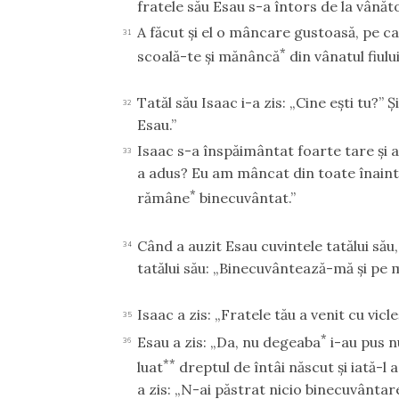
fratele său Esau s-a întors de la vânăt
A făcut şi el o mâncare gustoasă, pe care
31
*
scoală-te şi mănâncă
din vânatul fiulu
Tatăl său Isaac i-a zis: „Cine eşti tu?” 
32
Esau.”
Isaac s-a înspăimântat foarte tare şi a 
33
a adus? Eu am mâncat din toate înainte
*
rămâne
binecuvântat.”
Când a auzit Esau cuvintele tatălui său
34
tatălui său: „Binecuvântează-mă şi pe m
Isaac a zis: „Fratele tău a venit cu vicl
35
*
Esau a zis: „Da, nu degeaba
i-au pus n
36
**
luat
dreptul de întâi născut şi iată-l 
a zis: „N-ai păstrat nicio binecuvânta