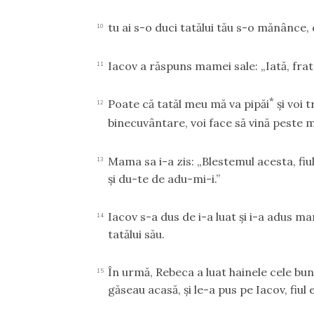
tu ai s-o duci tatălui tău s-o mănânce,
10
Iacov a răspuns mamei sale: „Iată, fra
11
*
Poate că tatăl meu mă va pipăi
şi voi 
12
binecuvântare, voi face să vină peste 
Mama sa i-a zis: „Blestemul acesta, fiu
13
şi du-te de adu-mi-i.”
Iacov s-a dus de i-a luat şi i-a adus m
14
tatălui său.
În urmă, Rebeca a luat hainele cele bu
15
găseau acasă, şi le-a pus pe Iacov, fiul 