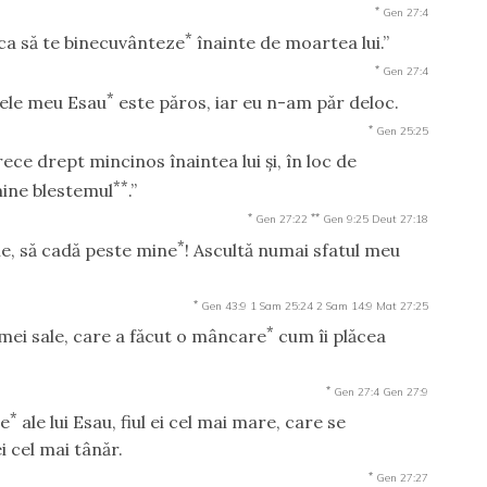
*
Gen 27:4
*
 ca să te binecuvânteze
înainte de moartea lui.”
*
Gen 27:4
*
tele meu Esau
este păros, iar eu n-am păr deloc.
*
Gen 25:25
trece drept mincinos înaintea lui şi, în loc de
**
mine blestemul
.”
*
**
Gen 27:22
Gen 9:25
Deut 27:18
*
le, să cadă peste mine
! Ascultă numai sfatul meu
*
Gen 43:9
1 Sam 25:24
2 Sam 14:9
Mat 27:25
*
amei sale, care a făcut o mâncare
cum îi plăcea
*
Gen 27:4
Gen 27:9
*
ne
ale lui Esau, fiul ei cel mai mare, care se
ei cel mai tânăr.
*
Gen 27:27