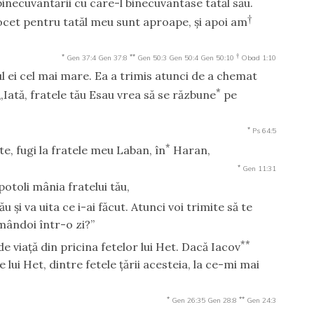
binecuvântării cu care-l binecuvântase tatăl său.
†
cet pentru tatăl meu sunt aproape, şi apoi am
*
**
†
Gen 37:4
Gen 37:8
Gen 50:3
Gen 50:4
Gen 50:10
Obad 1:10
iul ei cel mai mare. Ea a trimis atunci de a chemat
*
s: „Iată, fratele tău Esau vrea să se răzbune
pe
*
Ps 64:5
*
te, fugi la fratele meu Laban, în
Haran,
*
Gen 11:31
potoli mânia fratelui tău,
u şi va uita ce i-ai făcut. Atunci voi trimite să te
amândoi într-o zi?”
**
de viaţă din pricina fetelor lui Het. Dacă Iacov
lui Het, dintre fetele ţării acesteia, la ce-mi mai
*
**
Gen 26:35
Gen 28:8
Gen 24:3