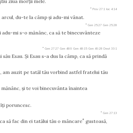
ştiu ziua morţii mele.
*
Prov 27:1
Iac 4:14
şi arcul, du-te la câmp şi adu-mi vânat.
*
Gen 25:27
Gen 25:28
i adu-mi s-o mănânc, ca să te binecuvânteze
*
Gen 27:27
Gen 48:9
Gen 48:15
Gen 49:28
Deut 33:1
i său Esau. Şi Esau s-a dus la câmp, ca să prindă
ă, am auzit pe tatăl tău vorbind astfel fratelui tău
 mănânc, şi te voi binecuvânta înaintea
 îţi poruncesc.
*
Gen 27:13
*
ca să fac din ei tatălui tău o mâncare
gustoasă,