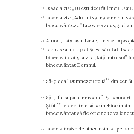
Isaac a zis: „Tu eşti deci fiul meu Esau?
24
Isaac a zis: „Adu-mi să mănânc din vâna
25
binecuvânteze.” Iacov i-a adus, şi el a m
Atunci, tatăl său, Isaac, i-a zis: „Apropi
26
Iacov s-a apropiat şi l-a sărutat. Isaac 
27
*
binecuvântat şi a zis: „Iată, mirosul
fi
binecuvântat Domnul.
*
**
Să-ţi dea
Dumnezeu rouă
din cer Şi
28
*
Să-ţi fie supuse noroade
, Şi neamuri s
29
**
Şi fiii
mamei tale să se închine înaint
binecuvântat să fie oricine te va binec
Isaac sfârşise de binecuvântat pe Iacov
30