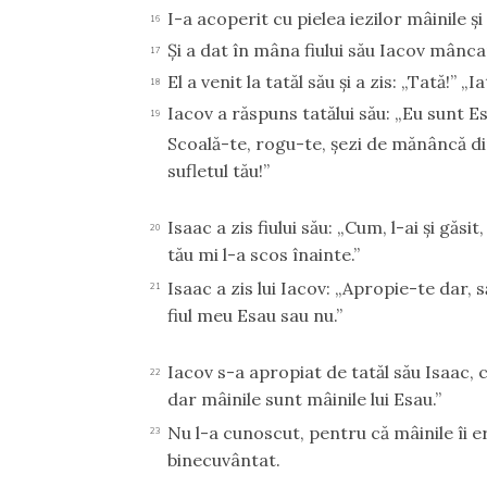
I-a acoperit cu pielea iezilor mâinile şi
16
Şi a dat în mâna fiului său Iacov mânca
17
El a venit la tatăl său şi a zis: „Tată!” „I
18
Iacov a răspuns tatălui său: „Eu sunt Es
19
Scoală-te, rogu-te, şezi de mănâncă d
sufletul tău!”
Isaac a zis fiului său: „Cum, l-ai şi gă
20
tău mi l-a scos înainte.”
Isaac a zis lui Iacov: „Apropie-te dar, s
21
fiul meu Esau sau nu.”
Iacov s-a apropiat de tatăl său Isaac, car
22
dar mâinile sunt mâinile lui Esau.”
Nu l-a cunoscut, pentru că mâinile îi 
23
binecuvântat.