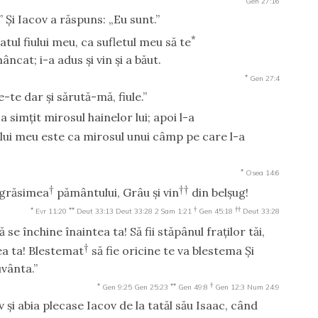
Gen 27:16
” Şi Iacov a răspuns: „Eu sunt.”
*
tul fiului meu, ca sufletul meu să te
âncat; i-a adus şi vin şi a băut.
*
Gen 27:4
e-te dar şi sărută-mă, fiule.”
a simţit mirosul hainelor lui; apoi l-a
ului meu este ca mirosul unui câmp pe care l-a
*
Osea 14:6
†
††
 grăsimea
pământului, Grâu şi vin
din belşug!
*
**
†
††
Evr 11:20
Deut 33:13
Deut 33:28
2 Sam 1:21
Gen 45:18
Deut 33:28
ă se închine înaintea ta! Să fii stăpânul fraţilor tăi,
†
ea ta! Blestemat
să fie oricine te va blestema Şi
uvânta.”
*
**
†
Gen 9:25
Gen 25:23
Gen 49:8
Gen 12:3
Num 24:9
 şi abia plecase Iacov de la tatăl său Isaac, când