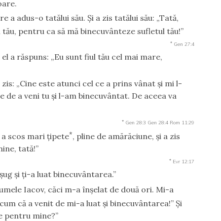
oare.
 a adus-o tatălui său. Şi a zis tatălui său: „Tată,
i tău, pentru ca să mă binecuvânteze sufletul tău!”
*
Gen 27:4
Şi el a răspuns: „Eu sunt fiul tău cel mai mare,
zis: „Cine este atunci cel ce a prins vânat şi mi l-
 de a veni tu şi l-am binecuvântat. De aceea va
*
Gen 28:3
Gen 28:4
Rom 11:29
*
, a scos mari ţipete
, pline de amărăciune, şi a zis
ine, tată!”
*
Evr 12:17
eşug şi ţi-a luat binecuvântarea.”
umele Iacov, căci m-a înşelat de două ori. Mi-a
acum că a venit de mi-a luat şi binecuvântarea!” Şi
re pentru mine?”