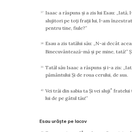
Isaac a răspuns şi a zis lui Esau: „Iată,
37
slujitori pe toţi fraţii lui, l-am înzestr
pentru tine, fiule?”
Esau a zis tatălui său: „N-ai decât ace
38
Binecuvântează-mă şi pe mine, tată!” Şi 
Tatăl său Isaac a răspuns şi i-a zis: „Ia
39
pământului Şi de roua cerului, de sus.
*
Vei trăi din sabia ta Şi vei sluji
fratelui 
40
lui de pe gâtul tău!”
Esau urăşte pe Iacov
*