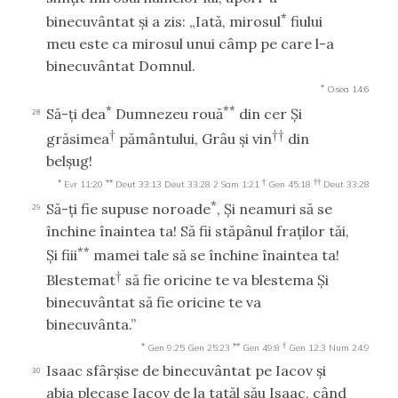
*
binecuvântat şi a zis: „Iată, mirosul
fiului
meu este ca mirosul unui câmp pe care l-a
binecuvântat Domnul.
*
Osea 14:6
*
**
Să-ţi dea
Dumnezeu rouă
din cer Şi
28
†
††
grăsimea
pământului, Grâu şi vin
din
belşug!
*
**
†
††
Evr 11:20
Deut 33:13
Deut 33:28
2 Sam 1:21
Gen 45:18
Deut 33:28
*
Să-ţi fie supuse noroade
, Şi neamuri să se
29
închine înaintea ta! Să fii stăpânul fraţilor tăi,
**
Şi fiii
mamei tale să se închine înaintea ta!
†
Blestemat
să fie oricine te va blestema Şi
binecuvântat să fie oricine te va
binecuvânta.”
*
**
†
Gen 9:25
Gen 25:23
Gen 49:8
Gen 12:3
Num 24:9
Isaac sfârşise de binecuvântat pe Iacov şi
30
abia plecase Iacov de la tatăl său Isaac, când