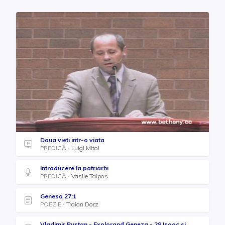
Doua vieti intr-o viata
PREDICĂ
Luigi Mitoi
Introducere la patriarhi
PREDICĂ
Vasile Talpos
Genesa 27:1
POEZIE
Traian Dorz
Vladimir Pustan - Explorand Geneza - 29 Isaac si