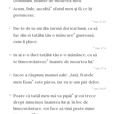
Domnului, înainte de moartea mea.’
*
Acum, fiule, ascultă
sfatul meu şi fă ce îţi
8
poruncesc.
*
Gen 27:13
Du-te de ia-mi din turmă doi iezi buni, ca să
9
*
fac din ei tatălui tău o mâncare
gustoasă,
cum îi place;
*
Gen 27:4
tu ai s-o duci tatălui tău s-o mănânce, ca să
10
*
te binecuvânteze
înainte de moartea lui.”
*
Gen 27:4
Iacov a răspuns mamei sale: „Iată, fratele
11
*
meu Esau
este păros, iar eu n-am păr deloc.
*
Gen 25:25
*
Poate că tatăl meu mă va pipăi
şi voi trece
12
drept mincinos înaintea lui şi, în loc de
binecuvântare, voi face să vină peste mine