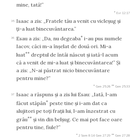
mine, tată!”
*
Evr 12:17
Isaac a zis: „Fratele tău a venit cu vicleşug şi
35
ţi-a luat binecuvântarea.”
*
Esau a zis: „Da, nu degeaba
i-au pus numele
36
Iacov, căci m-a înşelat de două ori. Mi-a
**
luat
dreptul de întâi născut şi iată-l acum
că a venit de mi-a luat şi binecuvântarea!” Şi
a zis: „N-ai păstrat nicio binecuvântare
pentru mine?”
*
**
Gen 25:26
Gen 25:33
Isaac a răspuns şi a zis lui Esau: „Iată, l-am
37
*
făcut stăpân
peste tine şi i-am dat ca
slujitori pe toţi fraţii lui, l-am înzestrat cu
**
grâu
şi vin din belşug. Ce mai pot face oare
pentru tine, fiule?”
*
**
2 Sam 8:14
Gen 27:29
Gen 27:28