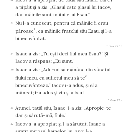
a pipăit şi a zis: „Glasul este glasul lui Iacov,
dar mâinile sunt mâinile lui Esau.”
Nu l-a cunoscut, pentru că mâinile îi erau
23
*
păroase
, ca mâinile fratelui său Esau, şi l-a
binecuvântat.
*
Gen 27:16
Isaac a zis: „Tu eşti deci fiul meu Esau?” Şi
24
Iacov a răspuns: „Eu sunt.”
Isaac a zis: „Adu-mi să mănânc din vânatul
25
*
fiului meu, ca sufletul meu să te
binecuvânteze.” Iacov i-a adus, şi el a
mâncat; i-a adus şi vin şi a băut.
*
Gen 27:4
Atunci, tatăl său, Isaac, i-a zis: „Apropie-te
26
dar şi sărută-mă, fiule.”
Iacov s-a apropiat şi l-a sărutat. Isaac a
27
simţit mirosul hainelor lui; apoi l-a