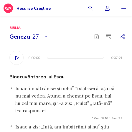
Resurse Creștine
BIBLIA
Geneza
27
0:00:00
0:00:00
0:07:21
0:07:21
Binecuvântarea lui Esau
*
Isaac îmbătrânise şi ochii
îi slăbiseră, aşa că
1
nu mai vedea. Atunci a chemat pe Esau, fiul
lui cel mai mare, şi i-a zis: „Fiule!” „Iată-mă”,
i-a răspuns el.
*
Gen 48:10
1 Sam 3:2
*
Isaac a zis: „Iată, am îmbătrânit şi nu
ştiu
2