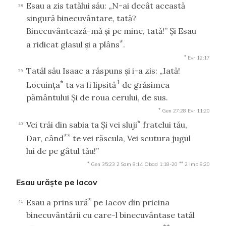
Esau a zis tatălui său: „N-ai decât această
38
singură binecuvântare, tată?
Binecuvântează-mă şi pe mine, tată!” Şi Esau
*
a ridicat glasul şi a plâns
.
*
Evr 12:17
Tatăl său Isaac a răspuns şi i-a zis: „Iată!
39
*
1
Locuinţa
ta va fi lipsită
de grăsimea
pământului Şi de roua cerului, de sus.
*
Gen 27:28
Evr 11:20
*
Vei trăi din sabia ta Şi vei sluji
fratelui tău,
40
**
Dar, când
te vei răscula, Vei scutura jugul
lui de pe gâtul tău!”
*
**
Gen 35:23
2 Sam 8:14
Obad 1:18-20
2 Imp 8:20
Esau urăşte pe Iacov
*
Esau a prins ură
pe Iacov din pricina
41
binecuvântării cu care-l binecuvântase tatăl