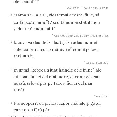
**
blestemul
.”
*
**
Gen 27:22
Gen 9:25
Deut 27:18
Mama sa i-a zis: „Blestemul acesta, fiule, să
13
*
cadă peste mine
! Ascultă numai sfatul meu
şi du-te de adu-mi-i.”
*
Gen 43:9
1 Sam 25:24
2 Sam 14:9
Mat 27:25
Iacov s-a dus de i-a luat şi i-a adus mamei
14
*
sale, care a făcut o mâncare
cum îi plăcea
tatălui său.
*
Gen 27:4
Gen 27:9
*
În urmă, Rebeca a luat hainele cele bune
ale
15
lui Esau, fiul ei cel mai mare, care se găseau
acasă, şi le-a pus pe Iacov, fiul ei cel mai
tânăr.
*
Gen 27:27
I-a acoperit cu pielea iezilor mâinile şi gâtul,
16
care erau fără păr.