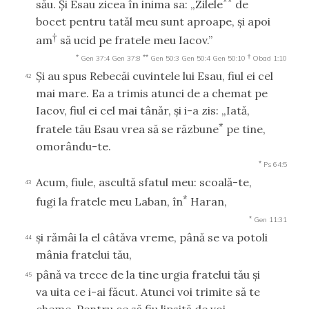
**
său. Şi Esau zicea în inima sa: „Zilele
de
bocet pentru tatăl meu sunt aproape, şi apoi
†
am
să ucid pe fratele meu Iacov.”
*
**
†
Gen 37:4
Gen 37:8
Gen 50:3
Gen 50:4
Gen 50:10
Obad 1:10
Şi au spus Rebecăi cuvintele lui Esau, fiul ei cel
42
mai mare. Ea a trimis atunci de a chemat pe
Iacov, fiul ei cel mai tânăr, şi i-a zis: „Iată,
*
fratele tău Esau vrea să se răzbune
pe tine,
omorându-te.
*
Ps 64:5
Acum, fiule, ascultă sfatul meu: scoală-te,
43
*
fugi la fratele meu Laban, în
Haran,
*
Gen 11:31
şi rămâi la el câtăva vreme, până se va potoli
44
mânia fratelui tău,
până va trece de la tine urgia fratelui tău şi
45
va uita ce i-ai făcut. Atunci voi trimite să te
cheme. Pentru ce să fiu lipsită de voi