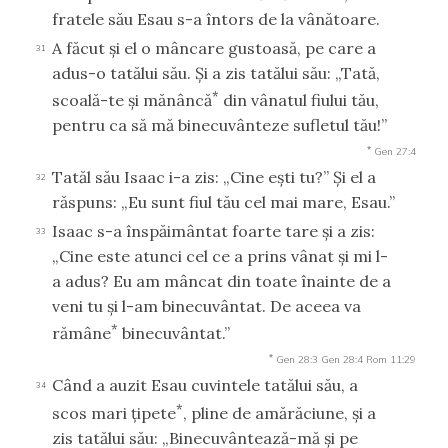
fratele său Esau s-a întors de la vânătoare.
A făcut şi el o mâncare gustoasă, pe care a
31
adus-o tatălui său. Şi a zis tatălui său: „Tată,
*
scoală-te şi mănâncă
din vânatul fiului tău,
pentru ca să mă binecuvânteze sufletul tău!”
*
Gen 27:4
Tatăl său Isaac i-a zis: „Cine eşti tu?” Şi el a
32
răspuns: „Eu sunt fiul tău cel mai mare, Esau.”
Isaac s-a înspăimântat foarte tare şi a zis:
33
„Cine este atunci cel ce a prins vânat şi mi l-
a adus? Eu am mâncat din toate înainte de a
veni tu şi l-am binecuvântat. De aceea va
*
rămâne
binecuvântat.”
*
Gen 28:3
Gen 28:4
Rom 11:29
Când a auzit Esau cuvintele tatălui său, a
34
*
scos mari ţipete
, pline de amărăciune, şi a
zis tatălui său: „Binecuvântează-mă şi pe