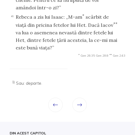
amândoi într-o zi?”
*
Rebeca a zis lui Isaac: „M-am
scârbit de
46
**
viaţă din pricina fetelor lui Het. Dacă Iacov
va lua o asemenea nevastă dintre fetele lui
Het, dintre fetele ţării acesteia, la ce-mi mai
este bună viaţa?”
*
**
Gen 26:35
Gen 28:8
Gen 24:3
1)
Sau:
departe
.
DIN ACEST CAPITOL