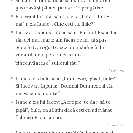
Şi a dat în mâna fiului său Iacov mâncarea
17
gustoasă şi pâinea pe care le pregătise.
El a venit la tatăl său şi a zis: „Tată!” „Iată-
18
mă”, a zis Isaac. „Cine eşti tu, fiule?”
Iacov a răspuns tatălui său: „Eu sunt Esau, fiul
19
tău cel mai mare; am făcut ce mi-ai spus.
Scoală-te, rogu-te, şezi de mănâncă din
vânatul meu, pentru ca să mă
*
binecuvânteze
sufletul tău!”
*
Gen 27:4
Isaac a zis fiului său: „Cum, l-ai şi găsit, fiule?”
20
Şi Iacov a răspuns: „Domnul Dumnezeul tău
mi l-a scos înainte.”
Isaac a zis lui Iacov: „Apropie-te dar, să te
21
*
pipăi
, fiule, ca să ştiu dacă eşti cu adevărat
fiul meu Esau sau nu.”
*
Gen 27:12
Iacov s-a apropiat de tatăl său Isaac, care l-
22