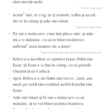
ziua morţii mele.
*
Prov 27:1
Iac 4:14
*
Acum
dar, te rog, ia-ţi armele, tolba şi arcul,
3
du-te la câmp şi adu-mi vânat.
*
Gen 25:27
Gen 25:28
Fă-mi o mâncare, cum îmi place mie, şi adu-
4
mi s-o mănânc, ca să te binecuvânteze
*
sufletul
meu înainte de a muri.”
*
Gen 27:27
Gen 48:9
Gen 48:15
Gen 49:28
Deut 33:1
Rebeca a ascultat ce spunea Isaac fiului său
5
Esau. Şi Esau s-a dus la câmp, ca să prindă
vânatul şi să-l aducă.
Apoi, Rebeca a zis fiului său Iacov: „Iată, am
6
auzit pe tatăl tău vorbind astfel fratelui tău
Esau:
‘Adu-mi vânat şi fă-mi o mâncare ca să
7
mănânc, şi te voi binecuvânta înaintea