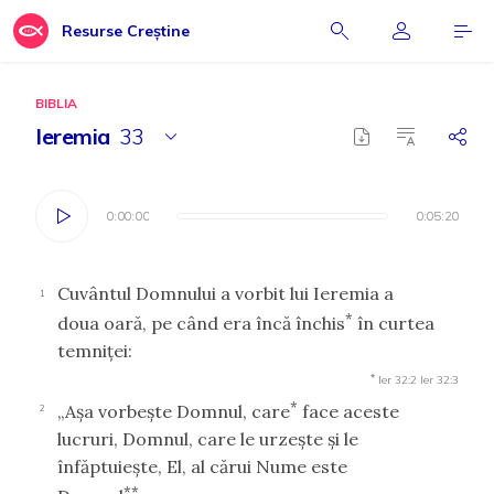
Resurse Creștine
BIBLIA
Ieremia
33
0:00:00
0:00:00
0:05:20
0:05:20
Cuvântul Domnului a vorbit lui Ieremia a
1
*
doua oară, pe când era încă închis
în curtea
temniţei:
*
Ier 32:2
Ier 32:3
*
„Aşa vorbeşte Domnul, care
face aceste
2
lucruri, Domnul, care le urzeşte şi le
înfăptuieşte, El, al cărui Nume este
**