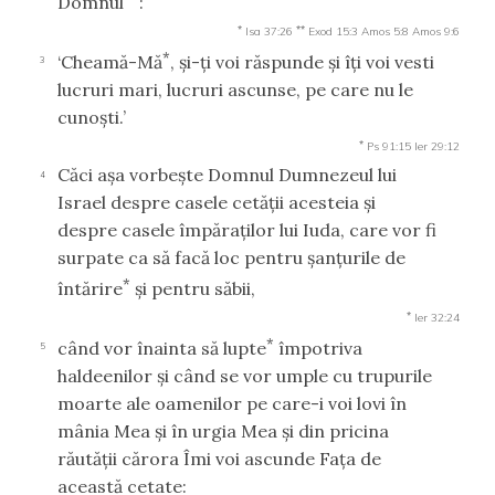
Domnul
:
*
**
Isa 37:26
Exod 15:3
Amos 5:8
Amos 9:6
*
‘Cheamă-Mă
, şi-ţi voi răspunde şi îţi voi vesti
3
lucruri mari, lucruri ascunse, pe care nu le
cunoşti.’
*
Ps 91:15
Ier 29:12
Căci aşa vorbeşte Domnul Dumnezeul lui
4
Israel despre casele cetăţii acesteia şi
despre casele împăraţilor lui Iuda, care vor fi
surpate ca să facă loc pentru şanţurile de
*
întărire
şi pentru săbii,
*
Ier 32:24
*
când vor înainta să lupte
împotriva
5
haldeenilor şi când se vor umple cu trupurile
moarte ale oamenilor pe care-i voi lovi în
mânia Mea şi în urgia Mea şi din pricina
răutăţii cărora Îmi voi ascunde Faţa de
această cetate: