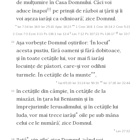
de mulţumire în Casa Domnului. Căci voi
††
aduce înapoi
pe prinşii de război ai ţării şi îi
voi aşeza iarăşi ca odinioară’, zice Domnul.
*
**
Ier 7:34
Ier 16:9
Ier 25:10
Apoc 18:23
1 Cron 16:8
1 Cron 16:34
2 Cron 5:13
†
††
2 Cron 7:3
Ezra 3:11
Ps 136:1
Isa 12:4
Lev 7:12
Ps 107:22
Ps 116:17
Ier 33:7
*
Aşa vorbeşte Domnul oştirilor: ‘În locul
12
acesta pustiu, fără oameni şi fără dobitoace,
şi în toate cetăţile lui, vor mai fi iarăşi
locuinţe de păstori, care-şi vor odihni
**
turmele. În cetăţile de la munte
,
*
**
Isa 65:10
Ier 31:24
Ier 50:19
Ier 17:26
Ier 32:44
în cetăţile din câmpie, în cetăţile de la
13
miazăzi, în ţara lui Beniamin şi în
împrejurimile Ierusalimului, şi în cetăţile lui
*
Iuda, vor mai trece iarăşi
oile pe sub mâna
celui ce le numără’, zice Domnul.
*
Lev 27:32
*
‘Iată
, vin zile’, zice Domnul, ‘când voi
14