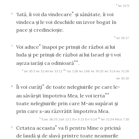
*
Ier 32:5
*
‘Iată, îi voi da vindecare
şi sănătate, îi voi
6
vindeca şi le voi deschide un izvor bogat în
pace şi credincioşie.
*
Ier 30:17
*
Voi aduce
înapoi pe prinşii de război ai lui
7
Iuda şi pe prinşii de război ai lui Israel şi-i voi
**
aşeza iarăşi ca odinioară
.
*
**
Ier 30:3
Ier 32:44
Ier 33:11
Isa 1:26
Ier 24:6
Ier 30:20
Ier 31:4
Ier 31:28
Ier 42:10
*
Îi voi curăţi
de toate nelegiuirile pe care le-
8
**
au săvârşit împotriva Mea, le voi ierta
toate nelegiuirile prin care M-au supărat şi
prin care s-au răzvrătit împotriva Mea.
*
**
Ezec 36:25
Zah 13:1
Evr 9:13
Evr 9:14
Ier 31:34
Mica 7:18
*
Cetatea aceasta
va fi pentru Mine o pricină
9
de laudă şi de slavă printre toate neamurile