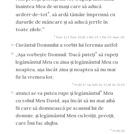
înaintea Mea de urmaşi care să aducă
*
arderi-de-tot
, să ardă tămâie împreună cu
darurile de mâncare şi să aducă jertfe în
toate zilele.’”
*
Rom 12:1
Rom 15:16
1 Pet 2:5
1 Pet 2:9
Apoc 1:6
Cuvântul Domnului a vorbit lui Ieremia astfel:
19
*
„Aşa vorbeşte Domnul: ‘Dacă puteţi
să rupeţi
20
legământul Meu cu ziua şi legământul Meu cu
noaptea, aşa încât ziua şi noaptea să nu mai
fie la vremea lor,
*
Ps 89:37
Isa 54:9
Ier 31:36
Ier 33:25
*
atunci se va putea rupe şi legământul
Meu
21
cu robul Meu David, aşa încât să nu mai aibă
fii care să domnească pe scaunul lui de
domnie, şi legământul Meu cu leviţii, preoţii,
care Îmi fac slujba.
*
Ps 89:34