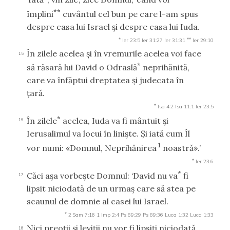
**
împlini
cuvântul cel bun pe care l-am spus
despre casa lui Israel şi despre casa lui Iuda.
*
**
Ier 23:5
Ier 31:27
Ier 31:31
Ier 29:10
În zilele acelea şi în vremurile acelea voi face
15
*
să răsară lui David o Odraslă
neprihănită,
care va înfăptui dreptatea şi judecata în
ţară.
*
Isa 4:2
Isa 11:1
Ier 23:5
*
În zilele
acelea, Iuda va fi mântuit şi
16
Ierusalimul va locui în linişte. Şi iată cum Îl
1
vor numi: «Domnul, Neprihănirea
noastră».’
*
Ier 23:6
*
Căci aşa vorbeşte Domnul: ‘David nu va
fi
17
lipsit niciodată de un urmaş care să stea pe
scaunul de domnie al casei lui Israel.
*
2 Sam 7:16
1 Imp 2:4
Ps 89:29
Ps 89:36
Luca 1:32
Luca 1:33
Nici preoţii şi leviţii nu vor fi lipsiţi niciodată
18