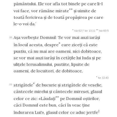
pământului. Ele vor afla tot binele pe care li-l
**
voi face, vor rămâne mirate
şi uimite de
toată fericirea şi de toată propăşirea pe care
le-o voi da.’
*
**
Isa 62:7
Ier 13:11
Isa 60:5
Aşa vorbeşte Domnul: ‘Se vor mai auzi iarăşi
10
*
în locul acesta, despre
care ziceţi că este
pustiu, că nu mai are oameni, nici dobitoace,
se vor mai auzi iarăşi în cetăţile lui Iuda şi pe
uliţele Ierusalimului, pustiite, lipsite de
oameni, de locuitori, de dobitoace,
*
Ier 32:43
*
strigătele
de bucurie şi strigătele de veselie,
11
cântecele mirelui şi cântecele miresei, glasul
**
celor ce zic: «Lăudaţi
pe Domnul oştirilor,
căci Domnul este bun, căci în veac ţine
†
îndurarea Lui!», glasul celor ce aduc jertfe