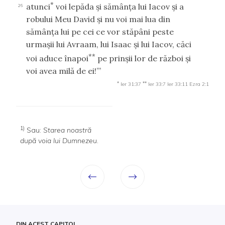
*
atunci
voi lepăda şi sămânţa lui Iacov şi a
26
robului Meu David şi nu voi mai lua din
sămânţa lui pe cei ce vor stăpâni peste
urmaşii lui Avraam, lui Isaac şi lui Iacov, căci
**
voi aduce înapoi
pe prinşii lor de război şi
voi avea milă de ei!’”
*
**
Ier 31:37
Ier 33:7
Ier 33:11
Ezra 2:1
1)
Sau:
Starea noastră
după voia lui Dumnezeu
.
DIN ACEST CAPITOL