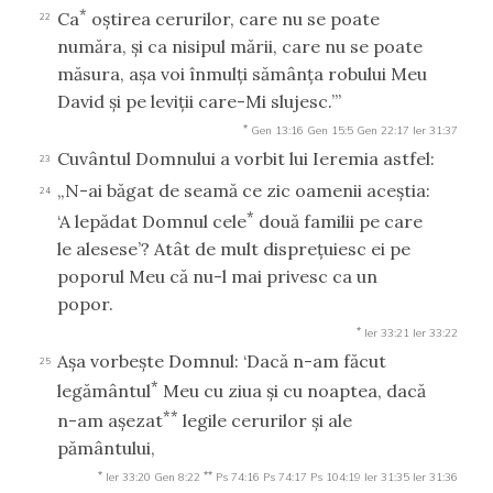
*
Ca
oştirea cerurilor, care nu se poate
22
număra, şi ca nisipul mării, care nu se poate
măsura, aşa voi înmulţi sămânţa robului Meu
David şi pe leviţii care-Mi slujesc.’”
*
Gen 13:16
Gen 15:5
Gen 22:17
Ier 31:37
Cuvântul Domnului a vorbit lui Ieremia astfel:
23
„N-ai băgat de seamă ce zic oamenii aceştia:
24
*
‘A lepădat Domnul cele
două familii pe care
le alesese’? Atât de mult dispreţuiesc ei pe
poporul Meu că nu-l mai privesc ca un
popor.
*
Ier 33:21
Ier 33:22
Aşa vorbeşte Domnul: ‘Dacă n-am făcut
25
*
legământul
Meu cu ziua şi cu noaptea, dacă
**
n-am aşezat
legile cerurilor şi ale
pământului,
*
**
Ier 33:20
Gen 8:22
Ps 74:16
Ps 74:17
Ps 104:19
Ier 31:35
Ier 31:36