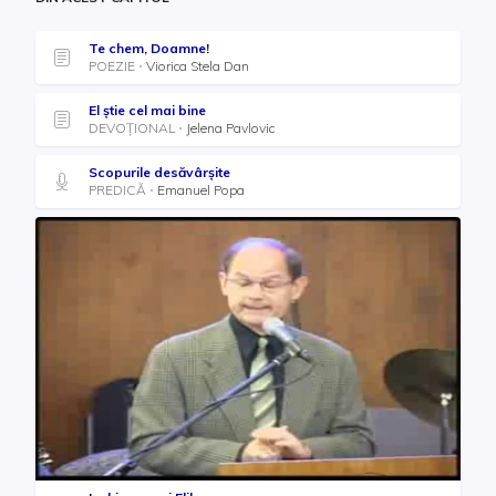
Te chem, Doamne!
POEZIE
Viorica Stela Dan
El știe cel mai bine
DEVOȚIONAL
Jelena Pavlovic
Scopurile desăvârșite
PREDICĂ
Emanuel Popa