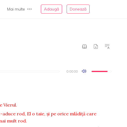
Mai multe
Adaugă
Donează
0:00:00
0:00:00
e Vierul.
-aduce rod, El o taie, şi pe orice mlădiţă care
mai mult rod.