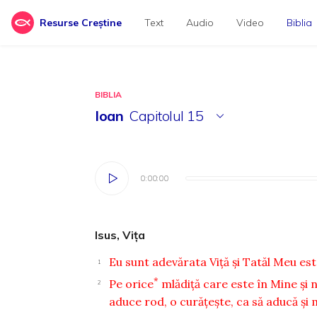
Resurse Creștine
Text
Audio
Video
Biblia
BIBLIA
Ioan
Capitolul
15
0:00:00
0:00:00
Isus, Viţa
Eu sunt adevărata Viţă şi Tatăl Meu est
1
*
Pe orice
mlădiţă care este în Mine şi n
2
aduce rod, o curăţeşte, ca să aducă şi 