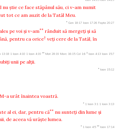
 nu ştie ce face stăpânul său, ci v-am numit
t tot ce am auzit de la Tatăl Meu.
*
Gen 18:17
Ioan 17:26
Fapte 20:27
**
ales pe voi şi v-am
rânduit să mergeţi şi să
†
ână, pentru ca orice
veţi cere de la Tatăl, în
**
†
n 13:18
1 Ioan 4:10
1 Ioan 4:19
Mat 28:19
Marc 16:15
Col 1:6
Ioan 4:13
Ioan 15:7
biţi unii pe alţii.
*
Ioan 15:12
e M-a urât înaintea voastră.
*
1 Ioan 3:1
1 Ioan 3:13
**
ste al ei, dar, pentru că
nu sunteţi din lume şi
ii, de aceea vă urăşte lumea.
*
**
1 Ioan 4:5
Ioan 17:14