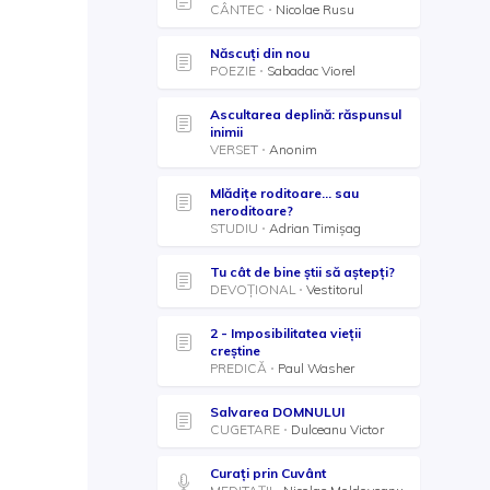
CÂNTEC
Nicolae Rusu
Născuți din nou
POEZIE
Sabadac Viorel
Ascultarea deplină: răspunsul
inimii
VERSET
Anonim
Mlădițe roditoare... sau
neroditoare?
STUDIU
Adrian Timișag
Tu cât de bine știi să aștepți?
DEVOȚIONAL
Vestitorul
2 - Imposibilitatea vieții
creștine
PREDICĂ
Paul Washer
Salvarea DOMNULUI
CUGETARE
Dulceanu Victor
Curați prin Cuvânt