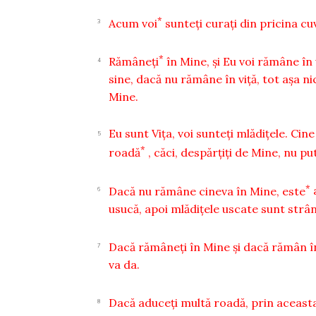
*
Acum voi
sunteţi curaţi din pricina cu
3
*
Rămâneţi
în Mine, şi Eu voi rămâne î
4
sine, dacă nu rămâne în viţă, tot aşa n
Mine.
Eu sunt Viţa, voi sunteţi mlădiţele. Ci
5
*
roadă
, căci, despărţiţi de Mine, nu pu
*
Dacă nu rămâne cineva în Mine, este
6
usucă, apoi mlădiţele uscate sunt strân
Dacă rămâneţi în Mine şi dacă rămân în
7
va da.
Dacă aduceţi multă roadă, prin aceast
8