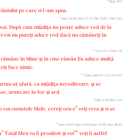
*
Mat 15:3
vântului pe care vi l-am spus.
*
Ioan 13:10
Ioan 17:17
Efes 5:26
1 Pet 1:22
n voi. După cum mlădiţa nu poate aduce rod de la
ici voi nu puteţi aduce rod dacă nu rămâneţi în
*
Col 1:23
1 Ioan 2:6
ne rămâne în Mine şi în cine rămân Eu aduce multă
teţi face nimic.
*
Osea 14:8
Fil 1:11
Fil 4:13
aruncat afară, ca mlădiţa neroditoare, şi se
se, aruncate în foc şi ard.
*
Mat 3:10
Mat 7:19
*
 voi cuvintele Mele, cereţi orice
veţi vrea şi vi se
*
Ioan 14:13
Ioan 14:14
Ioan 15:16
Ioan 16:23
*
**
a
Tatăl Meu va fi proslăvit şi voi
veţi fi astfel