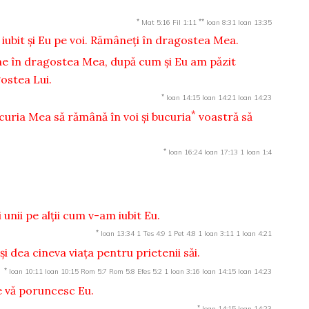
*
**
Mat 5:16
Fil 1:11
Ioan 8:31
Ioan 13:35
iubit şi Eu pe voi. Rămâneţi în dragostea Mea.
âne în dragostea Mea, după cum şi Eu am păzit
ostea Lui.
*
Ioan 14:15
Ioan 14:21
Ioan 14:23
*
uria Mea să rămână în voi şi bucuria
voastră să
*
Ioan 16:24
Ioan 17:13
1 Ioan 1:4
 unii pe alţii cum v-am iubit Eu.
*
Ioan 13:34
1 Tes 4:9
1 Pet 4:8
1 Ioan 3:11
1 Ioan 4:21
 dea cineva viaţa pentru prietenii săi.
*
Ioan 10:11
Ioan 10:15
Rom 5:7
Rom 5:8
Efes 5:2
1 Ioan 3:16
Ioan 14:15
Ioan 14:23
e vă poruncesc Eu.
*
Ioan 14:15
Ioan 14:23