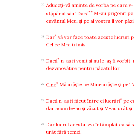
Aduceţi-vă aminte de vorba pe care v-
20
**
stăpânul său.’ Dacă
M-au prigonit pe M
cuvântul Meu, şi pe al vostru îl vor păzi
*
Dar
vă vor face toate aceste lucruri
21
Cel ce M-a trimis.
*
Dacă
n-aş fi venit şi nu le-aş fi vorbit
22
dezvinovăţire pentru păcatul lor.
*
Cine
Mă urăşte pe Mine urăşte şi pe T
23
*
Dacă n-aş fi făcut între ei lucrări
pe c
24
dar acum le-au şi văzut şi M-au urât şi
Dar lucrul acesta s-a întâmplat ca să 
25
urât fără temei.’