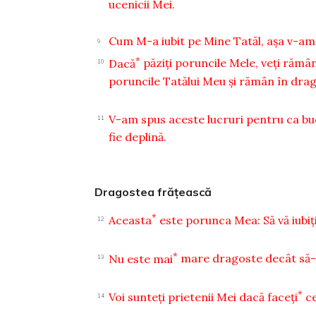
ucenicii Mei.
Cum M-a iubit pe Mine Tatăl, aşa v-am 
9
*
Dacă
păziţi poruncile Mele, veţi răm
10
poruncile Tatălui Meu şi rămân în drag
V-am spus aceste lucruri pentru ca buc
11
fie deplină.
Dragostea frăţească
*
Aceasta
este porunca Mea: Să vă iubiţi
12
*
Nu este mai
mare dragoste decât să-şi
13
*
Voi sunteţi prietenii Mei dacă faceţi
c
14