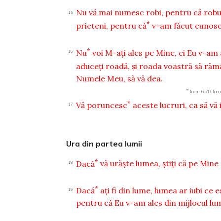
Nu vă mai numesc robi, pentru că robul
15
*
prieteni, pentru că
v-am făcut cunoscu
*
Nu
voi M-aţi ales pe Mine, ci Eu v-am 
16
aduceţi roadă, şi roada voastră să răm
Numele Meu, să vă dea.
*
Ioan 6:70
Ioa
*
Vă poruncesc
aceste lucruri, ca să vă iu
17
Ura din partea lumii
*
Dacă
vă urăşte lumea, ştiţi că pe Min
18
*
Dacă
aţi fi din lume, lumea ar iubi ce e
19
pentru că Eu v-am ales din mijlocul lum