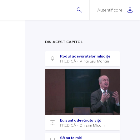
Autentificare
DIN ACEST CAPITOL
Rodul adevăratelor mlădițe
PREDICĂ
Mihai Levi Marian
Eu sunt adevărata viță
PREDICĂ
Onisim Mladin
Să nu te miri