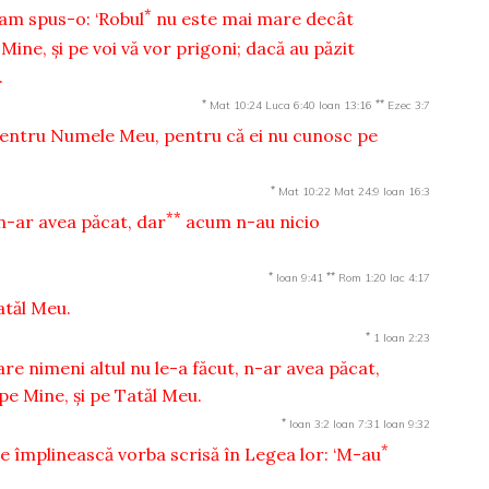
*
am spus-o: ‘Robul
nu este mai mare decât
ine, şi pe voi vă vor prigoni; dacă au păzit
.
*
**
Mat 10:24
Luca 6:40
Ioan 13:16
Ezec 3:7
 pentru Numele Meu, pentru că ei nu cunosc pe
*
Mat 10:22
Mat 24:9
Ioan 16:3
**
, n-ar avea păcat, dar
acum n-au nicio
*
**
Ioan 9:41
Rom 1:20
Iac 4:17
atăl Meu.
*
1 Ioan 2:23
are nimeni altul nu le-a făcut, n-ar avea păcat,
 pe Mine, şi pe Tatăl Meu.
*
Ioan 3:2
Ioan 7:31
Ioan 9:32
*
se împlinească vorba scrisă în Legea lor: ‘M-au