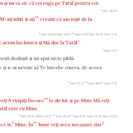
 şi nu vă zic că voi ruga pe Tatăl pentru voi.
*
Ioan 16:23
**
-aţi iubit şi aţi
crezut că am ieşit de la
*
**
Ioan 14:21
Ioan 14:23
Ioan 3:13
Ioan 16:30
Ioan 17:8
e; acum las lumea şi Mă duc la Tatăl.”
*
Ioan 13:3
eşti desluşit şi nu spui nicio pildă.
le şi n-ai nevoie să Te întrebe cineva, de aceea
*
**
Ioan 21:17
Ioan 16:27
Ioan 17:8
**
eţi fi risipiţi fiecare
la ale lui; şi pe Mine Mă veţi
atăl este cu Mine.
*
**
†
Mat 26:31
Marc 14:27
Ioan 20:10
Ioan 8:29
Ioan 11:10
Ioan 11:11
*
**
†
ace în
Mine. În
lume veţi avea necazuri, dar