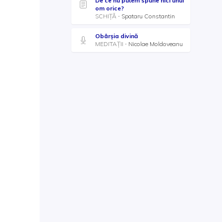
De ce nu putem spune nici unui
om orice?
SCHIȚĂ
Spataru Constantin
Obârșia divină
MEDITAȚII
Nicolae Moldoveanu