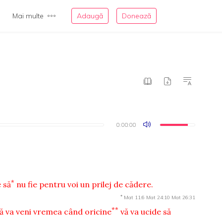
Mai multe
Adaugă
Donează
0:00:00
0:00:00
*
 să
nu fie pentru voi un prilej de cădere.
*
Mat 11:6
Mat 24:10
Mat 26:31
**
că va veni vremea când oricine
vă va ucide să