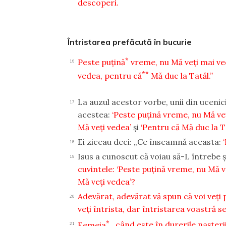
descoperi.
Întristarea prefăcută în bucurie
*
Peste puţină
vreme, nu Mă veţi mai ved
16
**
vedea, pentru că
Mă duc la Tatăl.”
La auzul acestor vorbe, unii din ucenici
17
acestea:
‘Peste puţină vreme, nu Mă ve
Mă veţi vedea’
şi
‘Pentru că Mă duc la T
Ei ziceau deci: „Ce înseamnă aceasta:
18
Isus a cunoscut că voiau să-L întrebe şi
19
cuvintele: ‘Peste puţină vreme, nu Mă ve
Mă veţi vedea’?
Adevărat, adevărat vă spun că voi veţi p
20
veţi întrista, dar întristarea voastră s
*
Femeia
, când este în durerile naşterii
21