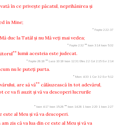
vată în ce priveşte păcatul, neprihănirea şi
red în Mine;
*
Fapte 2:22-37
Mă duc la Tatăl şi nu Mă veţi mai vedea;
*
**
Fapte 2:32
Ioan 3:14
Ioan 5:32
**
itorul
lumii acesteia este judecat.
*
**
Fapte 26:18
Luca 10:18
Ioan 12:31
Efes 2:2
Col 2:15
Evr 2:14
cum nu le puteţi purta.
*
Marc 4:33
1 Cor 3:2
Evr 5:12
**
vărului, are să vă
călăuzească în tot adevărul,
tot ce va fi auzit şi vă va descoperi lucrurile
*
**
Ioan 4:17
Ioan 15:26
Ioan 14:26
1 Ioan 2:20
1 Ioan 2:27
e este al Meu şi vă va descoperi.
am zis că va lua din ce este al Meu şi vă va