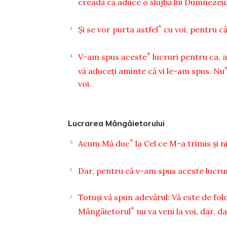
creadă că aduce o slujbă lui Dumnezeu
*
Şi se vor purta astfel
cu voi, pentru c
3
*
V-am spus aceste
lucruri pentru ca, a
4
vă aduceţi aminte că vi le-am spus. Nu
voi.
Lucrarea Mângâietorului
*
Acum Mă duc
la Cel ce M-a trimis şi 
5
Dar, pentru că v-am spus aceste lucrur
6
Totuşi vă spun adevărul: Vă este de fol
7
*
Mângâietorul
nu va veni la voi, dar, d