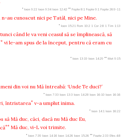
.
*
**
Ioan 9:22
Ioan 9:34
Ioan 12:42
Fapte 8:1
Fapte 9:1
Fapte 26:9-11
ă n-au cunoscut nici pe Tatăl, nici pe Mine.
*
Ioan 15:21
Rom 10:2
1 Cor 2:8
1 Tim 1:13
tunci când le va veni ceasul să se împlinească, să
**
vi le-am spus de la început, pentru că eram cu
*
**
Ioan 13:19
Ioan 14:29
Mat 9:15
nimeni din voi nu Mă întreabă: ‘Unde Te duci?’
*
Ioan 7:33
Ioan 13:3
Ioan 14:28
Ioan 16:10
Ioan 16:16
*
i, întristarea
v-a umplut inima.
*
Ioan 14:1
Ioan 16:22
os să Mă duc, căci, dacă nu Mă duc Eu,
**
acă
Mă duc, vi-L voi trimite.
*
**
Ioan 7:39
Ioan 14:16
Ioan 14:26
Ioan 15:26
Fapte 2:33
Efes 4:8