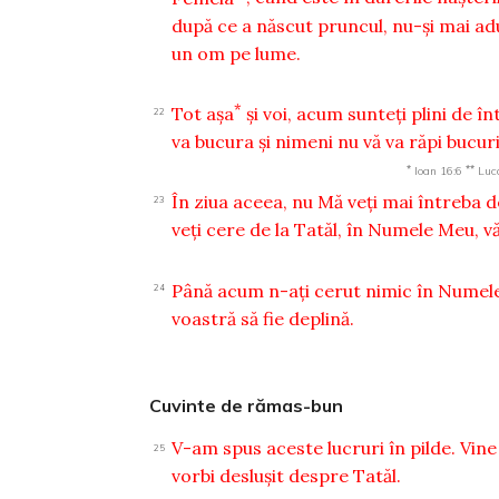
după ce a născut pruncul, nu-şi mai ad
un om pe lume.
*
Tot aşa
şi voi, acum sunteţi plini de în
22
va bucura şi nimeni nu vă va răpi bucur
*
**
Ioan 16:6
Luc
În ziua aceea, nu Mă veţi mai întreba 
23
veţi cere de la Tatăl, în Numele Meu, vă
Până acum n-aţi cerut nimic în Numele 
24
voastră să fie deplină.
Cuvinte de rămas-bun
V-am spus aceste lucruri în pilde. Vine 
25
vorbi desluşit despre Tatăl.