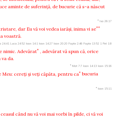
uce aminte de suferinţă, de bucurie că s-a născut
*
Isa 26:17
**
tristare, dar Eu vă voi vedea iarăşi, inima vi se
ia voastră.
a 24:41
Luca 24:52
Ioan 14:1
Ioan 14:27
Ioan 20:20
Fapte 2:46
Fapte 13:52
1 Pet 1:8
*
de nimic. Adevărat
, adevărat vă spun că, orice
 va da.
*
Mat 7:7
Ioan 14:13
Ioan 15:16
*
Meu: cereţi şi veţi căpăta, pentru ca
bucuria
*
Ioan 15:11
ceasul când nu vă voi mai vorbi în pilde, ci vă voi