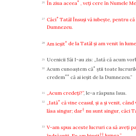
*
În ziua aceea
, veţi cere în Numele Meu
26
*
Căci
Tatăl Însuşi vă iubeşte, pentru că M
27
Dumnezeu.
*
Am ieşit
de la Tatăl şi am venit în lum
28
Ucenicii Săi I-au zis: „Iată că acum vorb
29
*
Acum cunoaştem că
ştii toate lucruri
30
**
credem
că ai ieşit de la Dumnezeu.”
„Acum credeţi?”
, le-a răspuns Isus.
31
*
„Iată
că vine ceasul, şi a şi venit, când v
32
†
lăsa singur; dar
nu sunt singur, căci T
V-am spus aceste lucruri ca să aveţi p
33
††
îndrăzniţi, Eu am biruit
lumea.”