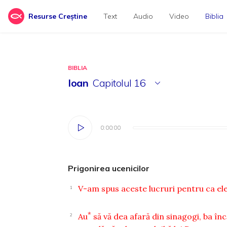
Resurse Creștine
Text
Audio
Video
Biblia
BIBLIA
Ioan
Capitolul
16
0:00:00
0:00:00
Prigonirea ucenicilor
V-am spus aceste lucruri pentru ca ele
1
*
Au
să vă dea afară din sinagogi, ba în
2