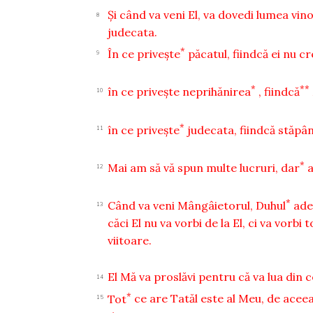
Şi când va veni El, va dovedi lumea vino
8
judecata.
*
În ce priveşte
păcatul, fiindcă ei nu c
9
*
**
în ce priveşte neprihănirea
, fiindcă
10
*
în ce priveşte
judecata, fiindcă stăpân
11
*
Mai am să vă spun multe lucruri, dar
a
12
*
Când va veni Mângâietorul, Duhul
ade
13
căci El nu va vorbi de la El, ci va vorbi 
viitoare.
El Mă va proslăvi pentru că va lua din c
14
*
Tot
ce are Tatăl este al Meu, de aceea 
15