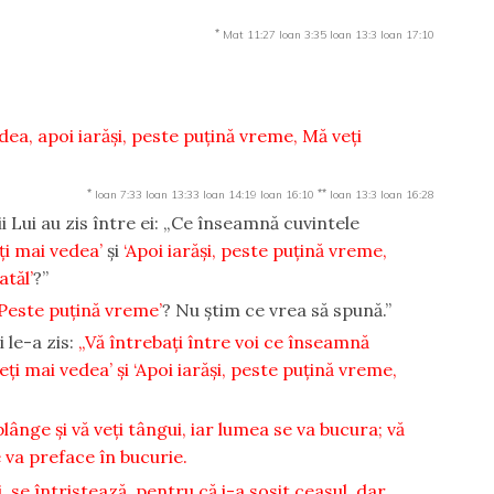
*
Mat 11:27
Ioan 3:35
Ioan 13:3
Ioan 17:10
ea, apoi iarăşi, peste puţină vreme, Mă veţi
*
**
Ioan 7:33
Ioan 13:33
Ioan 14:19
Ioan 16:10
Ioan 13:3
Ioan 16:28
i Lui au zis între ei: „Ce înseamnă cuvintele
ţi mai vedea’
şi
‘Apoi iarăşi, peste puţină vreme,
atăl’
?”
‘Peste puţină vreme’
? Nu ştim ce vrea să spună.”
 le-a zis:
„Vă întrebaţi între voi ce înseamnă
ţi mai vedea’ şi ‘Apoi iarăşi, peste puţină vreme,
lânge şi vă veţi tângui, iar lumea se va bucura; vă
e va preface în bucurie.
, se întristează, pentru că i-a sosit ceasul, dar,