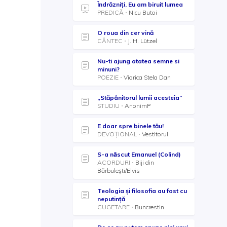
Îndrăzniți, Eu am biruit lumea
PREDICĂ
Nicu Butoi
O roua din cer vină
CÂNTEC
J. H. Lützel
Nu-ti ajung atatea semne si
minuni?
POEZIE
Viorica Stela Dan
„Stăpânitorul lumii acesteia”
STUDIU
AnonimP
E doar spre binele tău!
DEVOȚIONAL
Vestitorul
S-a născut Emanuel (Colind)
ACORDURI
Biji din
Bărbulești/Elvis
Teologia şi filosofia au fost cu
neputinţă
CUGETARE
Buncrestin