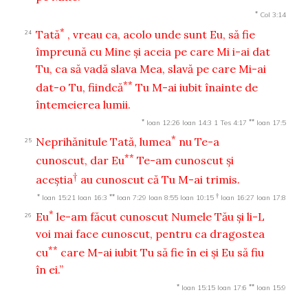
*
Col 3:14
*
Tată
, vreau ca, acolo unde sunt Eu, să fie
24
împreună cu Mine şi aceia pe care Mi i-ai dat
Tu, ca să vadă slava Mea, slavă pe care Mi-ai
**
dat-o Tu, fiindcă
Tu M-ai iubit înainte de
întemeierea lumii.
*
**
Ioan 12:26
Ioan 14:3
1 Tes 4:17
Ioan 17:5
*
Neprihănitule Tată, lumea
nu Te-a
25
**
cunoscut, dar Eu
Te-am cunoscut şi
†
aceştia
au cunoscut că Tu M-ai trimis.
*
**
†
Ioan 15:21
Ioan 16:3
Ioan 7:29
Ioan 8:55
Ioan 10:15
Ioan 16:27
Ioan 17:8
*
Eu
le-am făcut cunoscut Numele Tău şi li-L
26
voi mai face cunoscut, pentru ca dragostea
**
cu
care M-ai iubit Tu să fie în ei şi Eu să fiu
în ei.”
*
**
Ioan 15:15
Ioan 17:6
Ioan 15:9