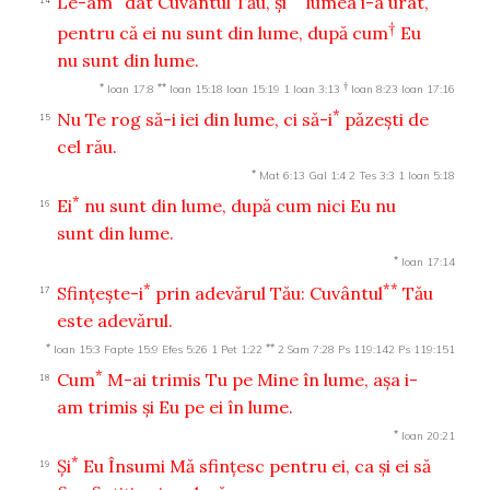
Le-am
dat Cuvântul Tău, şi
lumea i-a urât,
†
pentru că ei nu sunt din lume, după cum
Eu
nu sunt din lume.
*
**
†
Ioan 17:8
Ioan 15:18
Ioan 15:19
1 Ioan 3:13
Ioan 8:23
Ioan 17:16
*
Nu Te rog să-i iei din lume, ci să-i
păzeşti de
15
cel rău.
*
Mat 6:13
Gal 1:4
2 Tes 3:3
1 Ioan 5:18
*
Ei
nu sunt din lume, după cum nici Eu nu
16
sunt din lume.
*
Ioan 17:14
*
**
Sfinţeşte-i
prin adevărul Tău: Cuvântul
Tău
17
este adevărul.
*
**
Ioan 15:3
Fapte 15:9
Efes 5:26
1 Pet 1:22
2 Sam 7:28
Ps 119:142
Ps 119:151
*
Cum
M-ai trimis Tu pe Mine în lume, aşa i-
18
am trimis şi Eu pe ei în lume.
*
Ioan 20:21
*
Şi
Eu Însumi Mă sfinţesc pentru ei, ca şi ei să
19