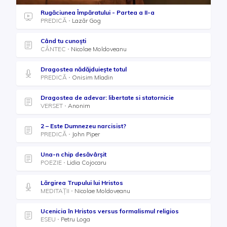
Rugăciunea Împăratului - Partea a II-a
PREDICĂ
Lazăr Gog
Când tu cunoști
CÂNTEC
Nicolae Moldoveanu
Dragostea nădăjduieşte totul
PREDICĂ
Onisim Mladin
Dragostea de adevar: libertate si statornicie
VERSET
Anonim
2 – Este Dumnezeu narcisist?
PREDICĂ
John Piper
Una-n chip desăvârșit
POEZIE
Lidia Cojocaru
Lărgirea Trupului lui Hristos
MEDITAȚII
Nicolae Moldoveanu
Ucenicia în Hristos versus formalismul religios
ESEU
Petru Loga