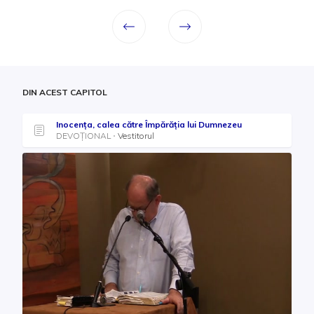
DIN ACEST CAPITOL
Inocența, calea către Împărăția lui Dumnezeu
DEVOȚIONAL
Vestitorul