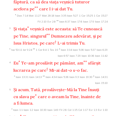
făptură, ca să dea viaţa veşnică tuturor
**
acelora pe
care I i-ai dat Tu.
*
Dan 7:14
Mat 11:27
Mat 28:18
Ioan 3:35
Ioan 5:27
1 Cor 15:25
1 Cor 15:27
**
Fil 2:10
Evr 2:8
Ioan 6:37
Ioan 17:6
Ioan 17:9
Ioan 17:24
*
Şi viaţa
veşnică este aceasta: să Te cunoască
3
**
pe Tine, singurul
Dumnezeu adevărat, şi pe
†
Isus Hristos, pe care
L-ai trimis Tu.
*
**
†
Isa 53:11
Ier 9:24
1 Cor 8:4
1 Tes 1:9
Ioan 3:34
Ioan 5:36
Ioan 5:37
Ioan 6:29
Ioan 6:57
Ioan 7:29
Ioan 10:36
Ioan 11:42
*
**
Eu
Te-am proslăvit pe pământ, am
sfârşit
4
†
lucrarea pe care
Mi-ai dat-o s-o fac.
*
**
†
Ioan 13:31
Ioan 14:13
Ioan 4:34
Ioan 5:36
Ioan 9:3
Ioan 19:30
Ioan 14:31
Ioan 15:10
Şi acum, Tată, proslăveşte-Mă la Tine Însuţi
5
*
cu slava pe
care o aveam la Tine, înainte de
a fi lumea.
*
Ioan 1:1
Ioan 1:2
Ioan 10:30
Ioan 14:9
Fil 2:6
Col 1:15
Col 1:17
Evr 1:3
Evr 1:10
*