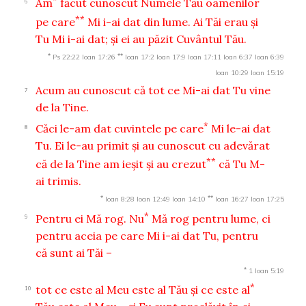
Am
făcut cunoscut Numele Tău oamenilor
6
**
pe care
Mi i-ai dat din lume. Ai Tăi erau şi
Tu Mi i-ai dat; şi ei au păzit Cuvântul Tău.
*
**
Ps 22:22
Ioan 17:26
Ioan 17:2
Ioan 17:9
Ioan 17:11
Ioan 6:37
Ioan 6:39
Ioan 10:29
Ioan 15:19
Acum au cunoscut că tot ce Mi-ai dat Tu vine
7
de la Tine.
*
Căci le-am dat cuvintele pe care
Mi le-ai dat
8
Tu. Ei le-au primit şi au cunoscut cu adevărat
**
că de la Tine am ieşit şi au crezut
că Tu M-
ai trimis.
*
**
Ioan 8:28
Ioan 12:49
Ioan 14:10
Ioan 16:27
Ioan 17:25
*
Pentru ei Mă rog. Nu
Mă rog pentru lume, ci
9
pentru aceia pe care Mi i-ai dat Tu, pentru
că sunt ai Tăi –
*
1 Ioan 5:19
*
tot ce este al Meu este al Tău şi ce este al
10