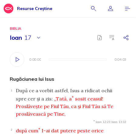
Resurse Creștine
BIBLIA
Ioan
17
0:00:00
0:00:00
0:04:03
0:04:03
Rugăciunea lui Isus
După ce a vorbit astfel, Isus a ridicat ochii
1
*
spre cer şi a zis:
„Tată, a
sosit ceasul!
Proslăveşte pe Fiul Tău, ca şi Fiul Tău să Te
proslăvească pe Tine,
*
Ioan 12:23
Ioan 13:32
*
după cum
I-ai dat putere peste orice
2