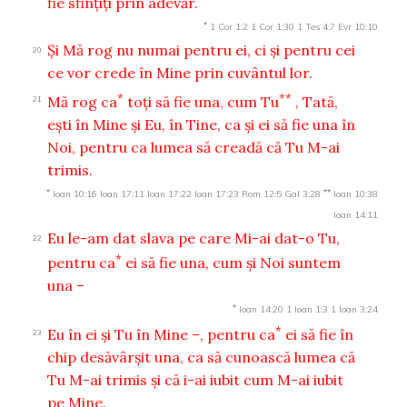
fie sfinţiţi prin adevăr.
*
1 Cor 1:2
1 Cor 1:30
1 Tes 4:7
Evr 10:10
Şi Mă rog nu numai pentru ei, ci şi pentru cei
20
ce vor crede în Mine prin cuvântul lor.
*
**
Mă rog ca
toţi să fie una, cum Tu
, Tată,
21
eşti în Mine şi Eu, în Tine, ca şi ei să fie una în
Noi, pentru ca lumea să creadă că Tu M-ai
trimis.
*
**
Ioan 10:16
Ioan 17:11
Ioan 17:22
Ioan 17:23
Rom 12:5
Gal 3:28
Ioan 10:38
Ioan 14:11
Eu le-am dat slava pe care Mi-ai dat-o Tu,
22
*
pentru ca
ei să fie una, cum şi Noi suntem
una –
*
Ioan 14:20
1 Ioan 1:3
1 Ioan 3:24
*
Eu în ei şi Tu în Mine –, pentru ca
ei să fie în
23
chip desăvârşit una, ca să cunoască lumea că
Tu M-ai trimis şi că i-ai iubit cum M-ai iubit
pe Mine.