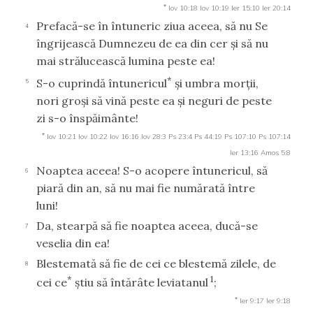
*
Iov 10:18
Iov 10:19
Ier 15:10
Ier 20:14
Prefacă-se în întuneric ziua aceea, să nu Se
4
îngrijească Dumnezeu de ea din cer şi să nu
mai strălucească lumina peste ea!
*
S-o cuprindă întunericul
şi umbra morţii,
5
nori groşi să vină peste ea şi neguri de peste
zi s-o înspăimânte!
*
Iov 10:21
Iov 10:22
Iov 16:16
Iov 28:3
Ps 23:4
Ps 44:19
Ps 107:10
Ps 107:14
Ier 13:16
Amos 5:8
Noaptea aceea! S-o acopere întunericul, să
6
piară din an, să nu mai fie numărată între
luni!
Da, stearpă să fie noaptea aceea, ducă-se
7
veselia din ea!
Blestemată să fie de cei ce blestemă zilele, de
8
*
1
cei ce
ştiu să întărâte leviatanul
;
*
Ier 9:17
Ier 9:18