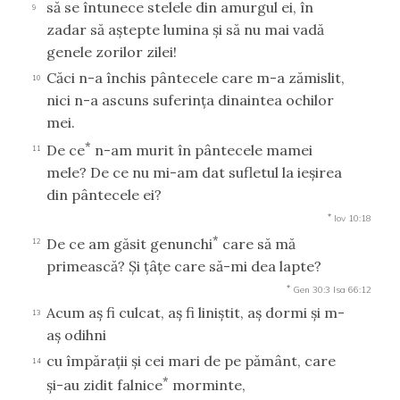
să se întunece stelele din amurgul ei, în
9
zadar să aştepte lumina şi să nu mai vadă
genele zorilor zilei!
Căci n-a închis pântecele care m-a zămislit,
10
nici n-a ascuns suferinţa dinaintea ochilor
mei.
*
De ce
n-am murit în pântecele mamei
11
mele? De ce nu mi-am dat sufletul la ieşirea
din pântecele ei?
*
Iov 10:18
*
De ce am găsit genunchi
care să mă
12
primească? Şi ţâţe care să-mi dea lapte?
*
Gen 30:3
Isa 66:12
Acum aş fi culcat, aş fi liniştit, aş dormi şi m-
13
aş odihni
cu împăraţii şi cei mari de pe pământ, care
14
*
şi-au zidit falnice
morminte,