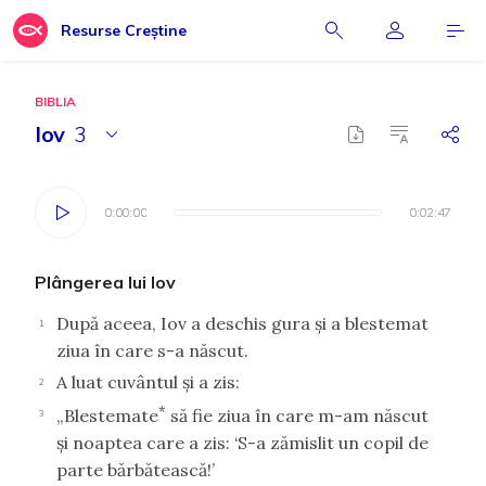
Resurse Creștine
BIBLIA
Iov
3
0:00:00
0:00:00
0:02:47
0:02:47
Plângerea lui Iov
După aceea, Iov a deschis gura şi a blestemat
1
ziua în care s-a născut.
A luat cuvântul şi a zis:
2
*
„Blestemate
să fie ziua în care m-am născut
3
şi noaptea care a zis: ‘S-a zămislit un copil de
parte bărbătească!’