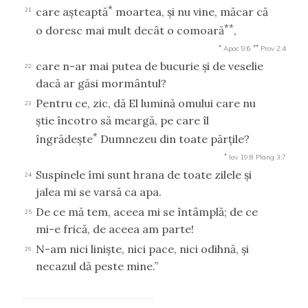
*
care aşteaptă
moartea, şi nu vine, măcar că
21
**
o doresc mai mult decât o comoară
,
*
**
Apoc 9:6
Prov 2:4
care n-ar mai putea de bucurie şi de veselie
22
dacă ar găsi mormântul?
Pentru ce, zic, dă El lumină omului care nu
23
ştie încotro să meargă, pe care îl
*
îngrădeşte
Dumnezeu din toate părţile?
*
Iov 19:8
Plang 3:7
Suspinele îmi sunt hrana de toate zilele şi
24
jalea mi se varsă ca apa.
De ce mă tem, aceea mi se întâmplă; de ce
25
mi-e frică, de aceea am parte!
N-am nici linişte, nici pace, nici odihnă, şi
26
necazul dă peste mine.”