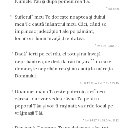
Numele Tău şi după pomenirea Ta.
*
Isa 64:5
*
Sufletul
meu Te doreşte noaptea şi duhul
9
meu Te caută înăuntrul meu. Căci, când se
împlinesc judecăţile Tale pe pământ,
locuitorii lumii învaţă dreptatea.
*
Ps 63:6
Cant 3:1
*
Dacă
ierţi pe cel rău, el totuşi nu învaţă
10
**
neprihănirea, se dedă la rău în ţara
în care
domneşte neprihănirea şi nu caută la măreţia
Domnului.
*
**
Ecl 8:12
Rom 2:4
Ps 143:10
*
Doamne, mâna Ta este puternică: ei
n-o
11
zăresc, dar vor vedea râvna Ta pentru
poporul Tău şi vor fi ruşinaţi; va arde focul pe
vrăjmaşii Tăi.
*
Iov 34:27
Ps 28:5
Isa 5:12
Dar nouă, Doamne, Tu ne dai pace, căci tot
12