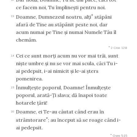
ce facem noi, Tu împlineşti pentru noi.
*
Doamne, Dumnezeul nostru, alţi
stăpâni
13
afară de Tine au stăpânit peste noi, dar
acum numai pe Tine şi numai Numele Tău îl
chemăm.
*
2 Cron 12:8
Cei ce sunt morţi acum nu vor mai trăi, sunt
14
nişte umbre şi nu se vor mai scula, căci Tu i-
ai pedepsit, i-ai nimicit şi le-ai şters
pomenirea.
Înmulţeşte poporul, Doamne! Înmulţeşte
15
poporul, arată-Ţi slava; dă înapoi toate
hotarele ţării!
Doamne, ei Te-au căutat când erau în
16
*
strâmtorare
; au început să se roage când i-
ai pedepsit.
*
Osea 5:15