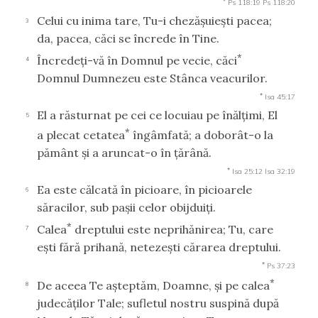
Ps 118:19
Ps 118:20
Celui cu inima tare, Tu-i chezăşuieşti pacea;
3
da, pacea, căci se încrede în Tine.
*
Încredeţi-vă în Domnul pe vecie, căci
4
Domnul Dumnezeu este Stânca veacurilor.
*
Isa 45:17
El a răsturnat pe cei ce locuiau pe înălţimi, El
5
*
a plecat cetatea
îngâmfată; a doborât-o la
pământ şi a aruncat-o în ţărână.
*
Isa 25:12
Isa 32:19
Ea este călcată în picioare, în picioarele
6
săracilor, sub paşii celor obijduiţi.
*
Calea
dreptului este neprihănirea; Tu, care
7
eşti fără prihană, netezeşti cărarea dreptului.
*
Ps 37:23
*
De aceea Te aşteptăm, Doamne, şi pe calea
8
judecăţilor Tale; sufletul nostru suspină după