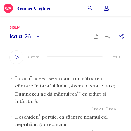
Resurse Creștine
BIBLIA
Isaia
26
0:00:00
0:00:00
0:03:33
0:03:33
*
În ziua
aceea, se va cânta următoarea
1
cântare în ţara lui Iuda: „Avem o cetate tare;
**
Dumnezeu ne dă mântuirea
ca ziduri şi
întăritură.
*
**
Isa 2:11
Isa 60:18
*
Deschideţi
porţile, ca să intre neamul cel
2
neprihănit şi credincios.
*