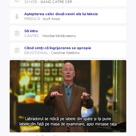
SCHIȚĂ
GAND CATRE CER
Așteptarea celor două veniri ale lui Mesia
PREDICĂ
Iosif Anca
Să intru
CÂNTEC
Nicolae Moldoveanu
Când simți că îngrijorarea se apropie
DEVOȚIONAL
Caroline Watkins