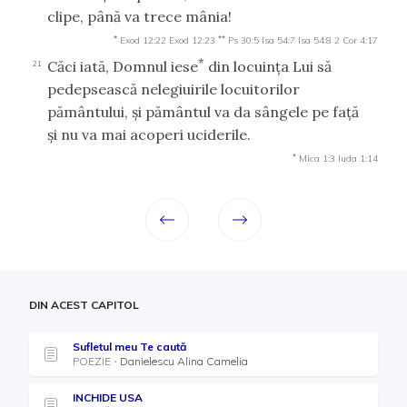
clipe, până va trece mânia!
*
**
Exod 12:22
Exod 12:23
Ps 30:5
Isa 54:7
Isa 54:8
2 Cor 4:17
*
Căci iată, Domnul iese
din locuinţa Lui să
21
pedepsească nelegiuirile locuitorilor
pământului, şi pământul va da sângele pe faţă
şi nu va mai acoperi uciderile.
*
Mica 1:3
Iuda 1:14
DIN ACEST CAPITOL
Sufletul meu Te caută
POEZIE
Danielescu Alina Camelia
INCHIDE USA