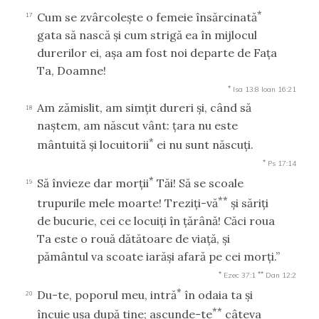
*
Cum se zvârcoleşte o femeie însărcinată
17
gata să nască şi cum strigă ea în mijlocul
durerilor ei, aşa am fost noi departe de Faţa
Ta, Doamne!
*
Isa 13:8
Ioan 16:21
Am zămislit, am simţit dureri şi, când să
18
naştem, am născut vânt: ţara nu este
*
mântuită şi locuitorii
ei nu sunt născuţi.
*
Ps 17:14
*
Să învieze dar morţii
Tăi! Să se scoale
19
**
trupurile mele moarte! Treziţi-vă
şi săriţi
de bucurie, cei ce locuiţi în ţărână! Căci roua
Ta este o rouă dătătoare de viaţă, şi
pământul va scoate iarăşi afară pe cei morţi.”
*
**
Ezec 37:1
Dan 12:2
*
Du-te, poporul meu, intră
în odaia ta şi
20
**
încuie uşa după tine; ascunde-te
câteva