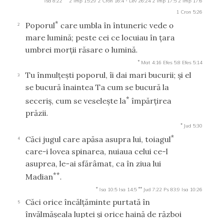
Isa 8:22
2 Imp 15:29
2 Cron 16:4
Lev 26:24
2 Imp 17:5
2 Imp 17:6
1 Cron 5:26
*
Poporul
care umbla în întuneric vede o
2
mare lumină; peste cei ce locuiau în ţara
umbrei morţii răsare o lumină.
*
Mat 4:16
Efes 5:8
Efes 5:14
Tu înmulţeşti poporul, îi dai mari bucurii; şi el
3
se bucură înaintea Ta cum se bucură la
*
seceriş, cum se veseleşte la
împărţirea
prăzii.
*
Jud 5:30
*
Căci jugul care apăsa asupra lui, toiagul
4
care-i lovea spinarea, nuiaua celui ce-l
asuprea, le-ai sfărâmat, ca în ziua lui
**
Madian
.
*
**
Isa 10:5
Isa 14:5
Jud 7:22
Ps 83:9
Isa 10:26
Căci orice încălţăminte purtată în
5
învălmăşeala luptei şi orice haină de război