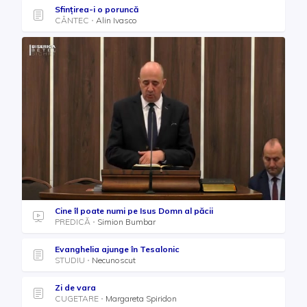
Sfinţirea-i o poruncă
CÂNTEC
Alin Ivasco
Cine îl poate numi pe Isus Domn al păcii
PREDICĂ
Simion Bumbar
Evanghelia ajunge în Tesalonic
STUDIU
Necunoscut
Zi de vara
CUGETARE
Margareta Spiridon