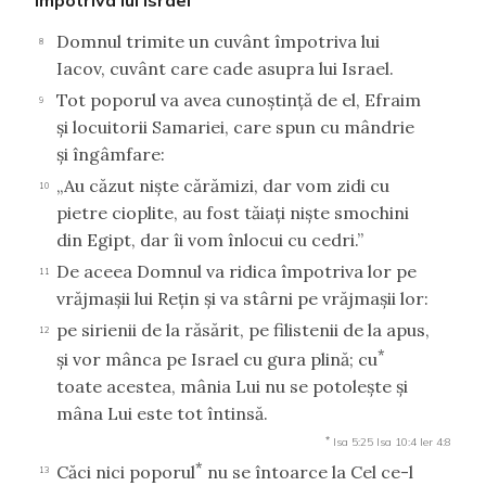
Domnul trimite un cuvânt împotriva lui
8
Iacov, cuvânt care cade asupra lui Israel.
Tot poporul va avea cunoştinţă de el, Efraim
9
şi locuitorii Samariei, care spun cu mândrie
şi îngâmfare:
„Au căzut nişte cărămizi, dar vom zidi cu
10
pietre cioplite, au fost tăiaţi nişte smochini
din Egipt, dar îi vom înlocui cu cedri.”
De aceea Domnul va ridica împotriva lor pe
11
vrăjmaşii lui Reţin şi va stârni pe vrăjmaşii lor:
pe sirienii de la răsărit, pe filistenii de la apus,
12
*
şi vor mânca pe Israel cu gura plină; cu
toate acestea, mânia Lui nu se potoleşte şi
mâna Lui este tot întinsă.
*
Isa 5:25
Isa 10:4
Ier 4:8
*
Căci nici poporul
nu se întoarce la Cel ce-l
13