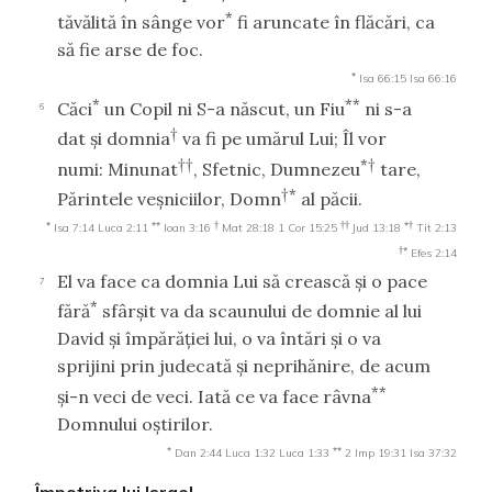
*
tăvălită în sânge vor
fi aruncate în flăcări, ca
să fie arse de foc.
*
Isa 66:15
Isa 66:16
*
**
Căci
un Copil ni S-a născut, un Fiu
ni s-a
6
†
dat şi domnia
va fi pe umărul Lui; Îl vor
††
*†
numi: Minunat
, Sfetnic, Dumnezeu
tare,
†*
Părintele veşniciilor, Domn
al păcii.
*
**
†
††
*†
Isa 7:14
Luca 2:11
Ioan 3:16
Mat 28:18
1 Cor 15:25
Jud 13:18
Tit 2:13
†*
Efes 2:14
El va face ca domnia Lui să crească şi o pace
7
*
fără
sfârşit va da scaunului de domnie al lui
David şi împărăţiei lui, o va întări şi o va
sprijini prin judecată şi neprihănire, de acum
**
şi-n veci de veci. Iată ce va face râvna
Domnului oştirilor.
*
**
Dan 2:44
Luca 1:32
Luca 1:33
2 Imp 19:31
Isa 37:32
Împotriva lui Israel