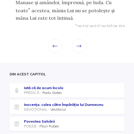
Manase şi amândoi, împreună, pe Iuda. Cu
*
toate
acestea, mânia Lui nu se potoleşte şi
mâna Lui este tot întinsă.
*
Isa 9:12
Isa 9:17
Isa 5:25
Isa 10:4
DIN ACEST CAPITOL
Iată că de acum încolo
PREDICĂ
Radu Galea
Inocența, calea către Împărăția lui Dumnezeu
DEVOȚIONAL
Vestitorul
Povestea Salvării
POEZIE
Păun Ruben