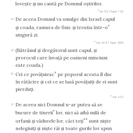
loveşte şi nu caută pe Domnul oştirilor.
*
Ier 5:3
Osea 7:10
De aceea Domnul va smulge din Israel capul
14
*
şi coada, ramura de finic şi trestia într-o
singură zi.
*
Isa 10:17
Apoc 18:8
(Bătrânul şi dregătorul sunt capul, şi
15
prorocul care învaţă pe oameni minciuni
este coada.)
*
Cei ce povăţuiesc
pe poporul acesta îl duc
16
în rătăcire şi cei ce se lasă povăţuiţi de ei sunt
pierduţi.
*
Isa 3:12
De aceea nici Domnul n-ar putea să se
17
*
bucure de tinerii
lor, nici să aibă milă de
**
orfanii şi văduvele lor, căci toţi
sunt nişte
nelegiuiţi şi nişte răi şi toate gurile lor spun