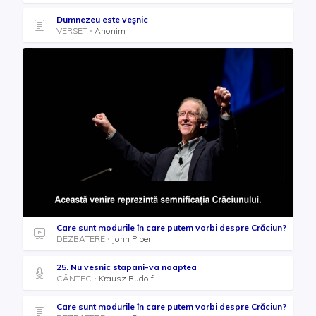
Dumnezeu este veșnic
VERSET
Anonim
Care sunt modurile în care putem vorbi despre Crăciun?
DEZBATERE
John Piper
25. Nu vesnic stapani-va noaptea
CÂNTEC
Krausz Rudolf
Care sunt modurile în care putem vorbi despre Crăciun?