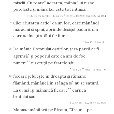
†
mişelii. Cu toate
acestea, mânia Lui nu se
potoleşte şi mâna Lui este tot întinsă.
*
**
†
Ps 147:10
Ps 147:11
Mica 7:2
Isa 9:12
Isa 9:21
Isa 5:25
Isa 10:4
*
Căci răutatea arde
ca un foc, care mănâncă
18
mărăcini şi spini, aprinde desişul pădurii, din
care se înalţă stâlpi de fum.
*
Isa 10:17
Mal 4:1
De mânia Domnului oştirilor, ţara parcă ar fi
19
*
aprinsă
şi poporul este ca ars de foc;
**
nimeni
nu cruţă pe fratele său,
*
**
Isa 8:22
Mica 7:2
Mica 7:6
fiecare jefuieşte în dreapta şi rămâne
20
*
flămând, mănâncă în stânga şi
nu se satură.
**
La urmă îşi mănâncă fiecare
carnea
braţului său:
*
**
Lev 26:26
Isa 49:26
Ier 19:9
Manase mănâncă pe Efraim, Efraim – pe
21