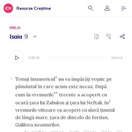
Resurse Creștine
BIBLIA
Isaia
9
0:00:00
0:00:00
0:04:12
0:04:12
*
Totuşi întunericul
nu va împărăţi veşnic pe
1
pământul în care acum este necaz. După
**
cum în vremurile
trecute a acoperit cu
†
ocară ţara lui Zabulon şi ţara lui Neftali, în
vremurile viitoare va acoperi cu slavă ţinutul
de lângă mare, ţara de dincolo de Iordan,
Galileea neamurilor.
*
**
†