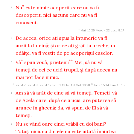
*
Nu
este nimic acoperit care nu va fi
2
descoperit, nici ascuns care nu va fi
cunoscut.
*
Mat 10:26
Marc 4:22
Luca 8:17
De aceea, orice aţi spus la întuneric va fi
3
auzit la lumină; şi orice aţi grăit la ureche, în
odăiţe, va fi vestit de pe acoperişul caselor.
*
**
Vă
spun vouă, prietenii
Mei, să nu vă
4
temeţi de cei ce ucid trupul, şi după aceea nu
mai pot face nimic.
*
**
Isa 51:7
Isa 51:8
Isa 51:12
Isa 51:13
Ier 1:8
Mat 10:28
Ioan 15:14
Ioan 15:15
Am să vă arăt de cine să vă temeţi. Temeţi-vă
5
de Acela care, după ce a ucis, are puterea să
arunce în gheenă; da, vă spun, de El să vă
temeţi.
Nu se vând oare cinci vrăbii cu doi bani?
6
Totuşi niciuna din ele nu este uitată înaintea