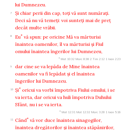
lui Dumnezeu.
Şi chiar perii din cap, toţi vă sunt număraţi.
7
Deci să nu vă temeţi: voi sunteţi mai de preţ
decât multe vrăbii.
*
Eu
vă spun: pe oricine Mă va mărturisi
8
înaintea oamenilor, îl va mărturisi şi Fiul
omului înaintea îngerilor lui Dumnezeu,
*
Mat 10:32
Marc 8:38
2 Tim 2:12
1 Ioan 2:23
dar cine se va lepăda de Mine înaintea
9
oamenilor va fi lepădat şi el înaintea
îngerilor lui Dumnezeu.
*
Şi
oricui va vorbi împotriva Fiului omului, i se
10
va ierta, dar oricui va huli împotriva Duhului
Sfânt, nu i se va ierta.
*
Mat 12:31
Mat 12:32
Marc 3:28
1 Ioan 5:16
*
Când
vă vor duce înaintea sinagogilor,
11
înaintea dregătorilor şi înaintea stăpânirilor,