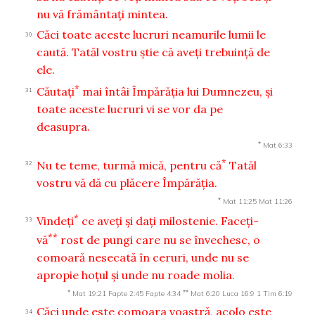
nu vă frământaţi mintea.
Căci toate aceste lucruri neamurile lumii le
30
caută. Tatăl vostru ştie că aveţi trebuinţă de
ele.
*
Căutaţi
mai întâi Împărăţia lui Dumnezeu, şi
31
toate aceste lucruri vi se vor da pe
deasupra.
*
Mat 6:33
*
Nu te teme, turmă mică, pentru că
Tatăl
32
vostru vă dă cu plăcere Împărăţia.
*
Mat 11:25
Mat 11:26
*
Vindeţi
ce aveţi şi daţi milostenie. Faceţi-
33
**
vă
rost de pungi care nu se învechesc, o
comoară nesecată în ceruri, unde nu se
apropie hoţul şi unde nu roade molia.
*
**
Mat 19:21
Fapte 2:45
Fapte 4:34
Mat 6:20
Luca 16:9
1 Tim 6:19
Căci unde este comoara voastră, acolo este
34