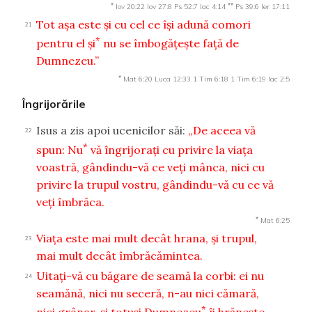
*
**
Iov 20:22
Iov 27:8
Ps 52:7
Iac 4:14
Ps 39:6
Ier 17:11
Tot aşa este şi cu cel ce îşi adună comori
21
*
pentru el şi
nu se îmbogăţeşte faţă de
Dumnezeu.”
*
Mat 6:20
Luca 12:33
1 Tim 6:18
1 Tim 6:19
Iac 2:5
Îngrijorările
Isus a zis apoi ucenicilor săi:
„De aceea vă
22
*
spun: Nu
vă îngrijoraţi cu privire la viaţa
voastră, gândindu-vă ce veţi mânca, nici cu
privire la trupul vostru, gândindu-vă cu ce vă
veţi îmbrăca.
*
Mat 6:25
Viaţa este mai mult decât hrana, şi trupul,
23
mai mult decât îmbrăcămintea.
Uitaţi-vă cu băgare de seamă la corbi: ei nu
24
seamănă, nici nu seceră, n-au nici cămară,
*
nici grânar, şi totuşi Dumnezeu
îi hrăneşte.