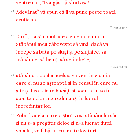
venirea lui, îl va găsi făcând aşa!
*
Adevărat
vă spun că îl va pune peste toată
44
avuţia sa.
*
Mat 24:47
*
Dar
, dacă robul acela zice în inima lui:
45
Stăpânul meu zăboveşte să vină, dacă va
începe să bată pe slugi şi pe slujnice, să
mănânce, să bea şi să se îmbete,
*
Mat 24:48
stăpânul robului aceluia va veni în ziua în
46
care el nu se aşteaptă şi în ceasul în care nu
ştie şi-l va tăia în bucăţi; şi soarta lui va fi
soarta celor necredincioşi în lucrul
încredinţat lor.
*
Robul
acela, care a ştiut voia stăpânului său
47
şi nu s-a pregătit deloc şi n-a lucrat după
voia lui, va fi bătut cu multe lovituri.