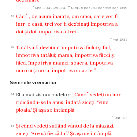
*
**
Mat 10:34
Luca 12:49
Mica 7:6
Ioan 7:43
Ioan 9:16
Ioan 10:19
*
Căci
, de acum înainte, din cinci, care vor fi
52
într-o casă, trei vor fi dezbinaţi împotriva a
doi şi doi, împotriva a trei.
*
Mat 10:35
Tatăl va fi dezbinat împotriva fiului şi fiul,
53
împotriva tatălui; mama, împotriva fiicei şi
fiica, împotriva mamei; soacra, împotriva
nurorii şi nora, împotriva soacrei.”
Semnele vremurilor
*
El a mai zis noroadelor:
„Când
vedeţi un nor
54
ridicându-se la apus, îndată ziceţi: ‘Vine
ploaia.’ Şi aşa se întâmplă.
*
Mat 16:2
Şi când vedeţi suflând vântul de la miazăzi,
55
ziceţi: ‘Are să fie zăduf.’ Şi aşa se întâmplă.