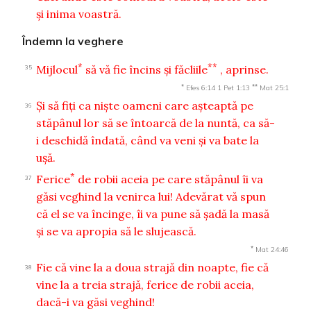
şi inima voastră.
Îndemn la veghere
*
**
Mijlocul
să vă fie încins şi făcliile
, aprinse.
35
*
**
Efes 6:14
1 Pet 1:13
Mat 25:1
Şi să fiţi ca nişte oameni care aşteaptă pe
36
stăpânul lor să se întoarcă de la nuntă, ca să-
i deschidă îndată, când va veni şi va bate la
uşă.
*
Ferice
de robii aceia pe care stăpânul îi va
37
găsi veghind la venirea lui! Adevărat vă spun
că el se va încinge, îi va pune să şadă la masă
şi se va apropia să le slujească.
*
Mat 24:46
Fie că vine la a doua strajă din noapte, fie că
38
vine la a treia strajă, ferice de robii aceia,
dacă-i va găsi veghind!