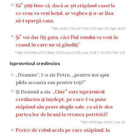
*
Să
ştiţi bine că, dacă ar şti stăpânul casei la
39
ce ceas va veni hoţul, ar veghea şi n-ar lăsa
să-i spargă casa.
*
Mat 24:43
1 Tes 5:2
2 Pet 3:10
Apoc 3:3
Apoc 16:15
*
Şi
voi dar fiţi gata, căci Fiul omului va veni în
40
ceasul în care nu vă gândiţi.”
*
Mat 24:44
Mat 25:13
Marc 13:33
Luca 21:34
Luca 21:36
1 Tes 5:6
2 Pet 3:12
Ispravnicul credincios
„Doamne”, I-a zis Petru, „pentru noi spui
41
pilda aceasta sau pentru toţi?”
*
Şi Domnul a zis:
„Cine
este ispravnicul
42
credincios şi înţelept, pe care-l va pune
stăpânul său peste slugile sale, ca să le dea
partea lor de hrană la vremea potrivită?
*
Mat 24:25
Mat 25:21
1 Cor 4:2
Ferice de robul acela pe care stăpânul, la
43