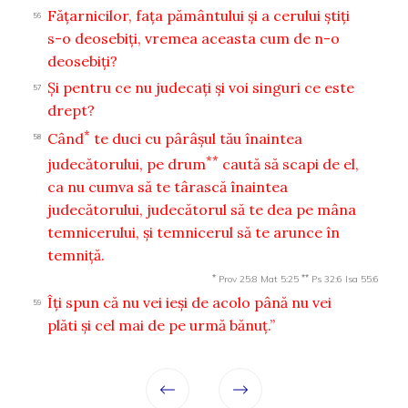
Făţarnicilor, faţa pământului şi a cerului ştiţi
56
s-o deosebiţi, vremea aceasta cum de n-o
deosebiţi?
Şi pentru ce nu judecaţi şi voi singuri ce este
57
drept?
*
Când
te duci cu pârâşul tău înaintea
58
**
judecătorului, pe drum
caută să scapi de el,
ca nu cumva să te târască înaintea
judecătorului, judecătorul să te dea pe mâna
temnicerului, şi temnicerul să te arunce în
temniţă.
*
**
Prov 25:8
Mat 5:25
Ps 32:6
Isa 55:6
Îţi spun că nu vei ieşi de acolo până nu vei
59
plăti şi cel mai de pe urmă bănuţ.”