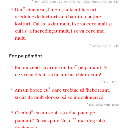
*
Num 15:30
Deut 25:2
Ioan 9:41
Ioan 15:22
Fapte 17:30
Iac 4:17
*
Dar
cine n-a ştiut-o şi a făcut lucruri
48
vrednice de lovituri va fi bătut cu puţine
lovituri. Cui i s-a dat mult, i se va cere mult şi
cui i s-a încredinţat mult, i se va cere mai
mult.
*
Lev 5:17
1 Tim 1:13
Foc pe pământ
*
Eu am venit să arunc un foc
pe pământ. Şi
49
ce vreau decât să fie aprins chiar acum!
*
Luca 12:51
*
Am un botez cu
care trebuie să fiu botezat,
50
şi cât de mult doresc să se îndeplinească!
*
Mat 20:22
Marc 10:38
*
Credeţi
că am venit să aduc pace pe
51
**
pământ? Eu vă spun: Nu, ci
mai degrabă
dezbinare.