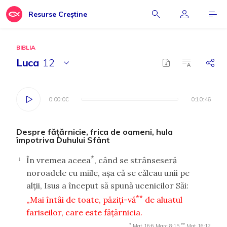
Resurse Creștine
BIBLIA
Luca
12
0:00:00
0:00:00
0:10:46
0:10:46
Despre făţărnicie, frica de oameni, hula
împotriva Duhului Sfânt
*
În vremea aceea
, când se strânseseră
1
noroadele cu miile, aşa că se călcau unii pe
alţii, Isus a început să spună ucenicilor Săi:
**
„Mai întâi de toate, păziţi-vă
de aluatul
fariseilor, care este făţărnicia.
*
**
Mat 16:6
Marc 8:15
Mat 16:12