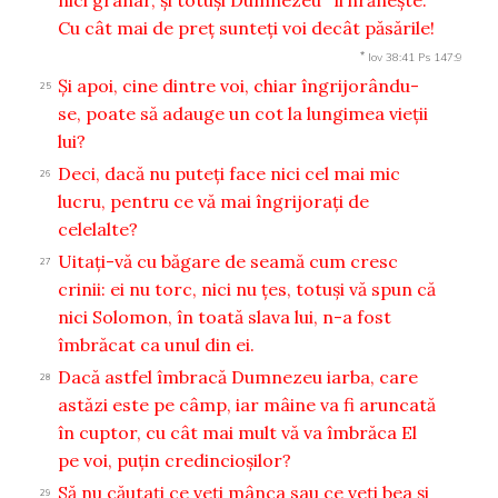
Cu cât mai de preţ sunteţi voi decât păsările!
*
Iov 38:41
Ps 147:9
Şi apoi, cine dintre voi, chiar îngrijorându-
25
se, poate să adauge un cot la lungimea vieţii
lui?
Deci, dacă nu puteţi face nici cel mai mic
26
lucru, pentru ce vă mai îngrijoraţi de
celelalte?
Uitaţi-vă cu băgare de seamă cum cresc
27
crinii: ei nu torc, nici nu ţes, totuşi vă spun că
nici Solomon, în toată slava lui, n-a fost
îmbrăcat ca unul din ei.
Dacă astfel îmbracă Dumnezeu iarba, care
28
astăzi este pe câmp, iar mâine va fi aruncată
în cuptor, cu cât mai mult vă va îmbrăca El
pe voi, puţin credincioşilor?
Să nu căutaţi ce veţi mânca sau ce veţi bea şi
29