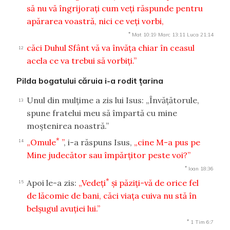
să nu vă îngrijoraţi cum veţi răspunde pentru
apărarea voastră, nici ce veţi vorbi,
*
Mat 10:19
Marc 13:11
Luca 21:14
căci Duhul Sfânt vă va învăţa chiar în ceasul
12
acela ce va trebui să vorbiţi.”
Pilda bogatului căruia i-a rodit ţarina
Unul din mulţime a zis lui Isus: „Învăţătorule,
13
spune fratelui meu să împartă cu mine
moştenirea noastră.”
*
„Omule
”
, i-a răspuns Isus,
„cine M-a pus pe
14
Mine judecător sau împărţitor peste voi?”
*
Ioan 18:36
*
Apoi le-a zis:
„Vedeţi
şi păziţi-vă de orice fel
15
de lăcomie de bani, căci viaţa cuiva nu stă în
belşugul avuţiei lui.”
*
1 Tim 6:7