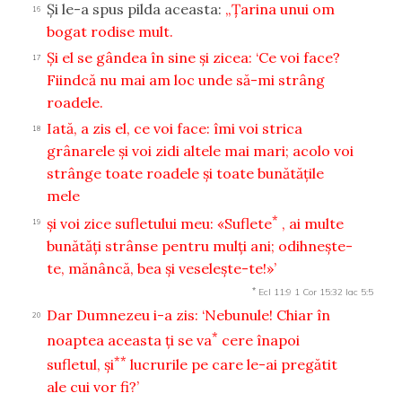
Şi le-a spus pilda aceasta:
„Ţarina unui om
16
bogat rodise mult.
Şi el se gândea în sine şi zicea: ‘Ce voi face?
17
Fiindcă nu mai am loc unde să-mi strâng
roadele.
Iată, a zis el, ce voi face: îmi voi strica
18
grânarele şi voi zidi altele mai mari; acolo voi
strânge toate roadele şi toate bunătăţile
mele
*
şi voi zice sufletului meu: «Suflete
, ai multe
19
bunătăţi strânse pentru mulţi ani; odihneşte-
te, mănâncă, bea şi veseleşte-te!»’
*
Ecl 11:9
1 Cor 15:32
Iac 5:5
Dar Dumnezeu i-a zis: ‘Nebunule! Chiar în
20
*
noaptea aceasta ţi se va
cere înapoi
**
sufletul, şi
lucrurile pe care le-ai pregătit
ale cui vor fi?’