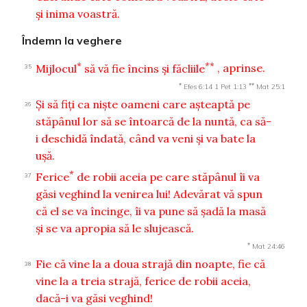
şi inima voastră.
Îndemn la veghere
*
**
Mijlocul
să vă fie încins şi făcliile
, aprinse.
35
*
**
Efes 6:14
1 Pet 1:13
Mat 25:1
Şi să fiţi ca nişte oameni care aşteaptă pe
36
stăpânul lor să se întoarcă de la nuntă, ca să-
i deschidă îndată, când va veni şi va bate la
uşă.
*
Ferice
de robii aceia pe care stăpânul îi va
37
găsi veghind la venirea lui! Adevărat vă spun
că el se va încinge, îi va pune să şadă la masă
şi se va apropia să le slujească.
*
Mat 24:46
Fie că vine la a doua strajă din noapte, fie că
38
vine la a treia strajă, ferice de robii aceia,
dacă-i va găsi veghind!