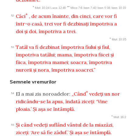
*
**
Mat 10:34
Luca 12:49
Mica 7:6
Ioan 7:43
Ioan 9:16
Ioan 10:19
*
Căci
, de acum înainte, din cinci, care vor fi
52
într-o casă, trei vor fi dezbinaţi împotriva a
doi şi doi, împotriva a trei.
*
Mat 10:35
Tatăl va fi dezbinat împotriva fiului şi fiul,
53
împotriva tatălui; mama, împotriva fiicei şi
fiica, împotriva mamei; soacra, împotriva
nurorii şi nora, împotriva soacrei.”
Semnele vremurilor
*
El a mai zis noroadelor:
„Când
vedeţi un nor
54
ridicându-se la apus, îndată ziceţi: ‘Vine
ploaia.’ Şi aşa se întâmplă.
*
Mat 16:2
Şi când vedeţi suflând vântul de la miazăzi,
55
ziceţi: ‘Are să fie zăduf.’ Şi aşa se întâmplă.