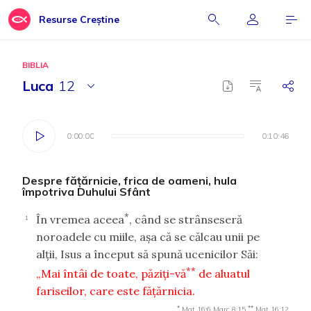
Resurse Creștine
BIBLIA
Luca
12
0:00:00
0:00:00
0:10:46
0:10:46
Despre făţărnicie, frica de oameni, hula
împotriva Duhului Sfânt
*
În vremea aceea
, când se strânseseră
1
noroadele cu miile, aşa că se călcau unii pe
alţii, Isus a început să spună ucenicilor Săi:
**
„Mai întâi de toate, păziţi-vă
de aluatul
fariseilor, care este făţărnicia.
*
**
Mat 16:6
Marc 8:15
Mat 16:12