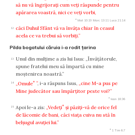
să nu vă îngrijoraţi cum veţi răspunde pentru
apărarea voastră, nici ce veţi vorbi,
*
Mat 10:19
Marc 13:11
Luca 21:14
căci Duhul Sfânt vă va învăţa chiar în ceasul
12
acela ce va trebui să vorbiţi.”
Pilda bogatului căruia i-a rodit ţarina
Unul din mulţime a zis lui Isus: „Învăţătorule,
13
spune fratelui meu să împartă cu mine
moştenirea noastră.”
*
„Omule
”
, i-a răspuns Isus,
„cine M-a pus pe
14
Mine judecător sau împărţitor peste voi?”
*
Ioan 18:36
*
Apoi le-a zis:
„Vedeţi
şi păziţi-vă de orice fel
15
de lăcomie de bani, căci viaţa cuiva nu stă în
belşugul avuţiei lui.”
*
1 Tim 6:7