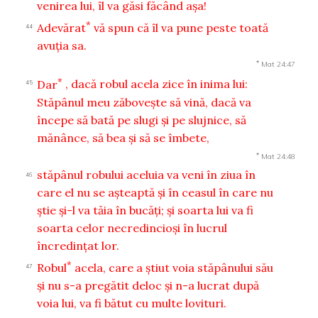
venirea lui, îl va găsi făcând aşa!
*
Adevărat
vă spun că îl va pune peste toată
44
avuţia sa.
*
Mat 24:47
*
Dar
, dacă robul acela zice în inima lui:
45
Stăpânul meu zăboveşte să vină, dacă va
începe să bată pe slugi şi pe slujnice, să
mănânce, să bea şi să se îmbete,
*
Mat 24:48
stăpânul robului aceluia va veni în ziua în
46
care el nu se aşteaptă şi în ceasul în care nu
ştie şi-l va tăia în bucăţi; şi soarta lui va fi
soarta celor necredincioşi în lucrul
încredinţat lor.
*
Robul
acela, care a ştiut voia stăpânului său
47
şi nu s-a pregătit deloc şi n-a lucrat după
voia lui, va fi bătut cu multe lovituri.