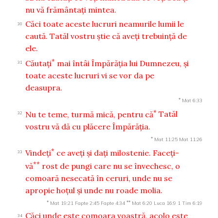
nu vă frământaţi mintea.
Căci toate aceste lucruri neamurile lumii le
30
caută. Tatăl vostru ştie că aveţi trebuinţă de
ele.
*
Căutaţi
mai întâi Împărăţia lui Dumnezeu, şi
31
toate aceste lucruri vi se vor da pe
deasupra.
*
Mat 6:33
*
Nu te teme, turmă mică, pentru că
Tatăl
32
vostru vă dă cu plăcere Împărăţia.
*
Mat 11:25
Mat 11:26
*
Vindeţi
ce aveţi şi daţi milostenie. Faceţi-
33
**
vă
rost de pungi care nu se învechesc, o
comoară nesecată în ceruri, unde nu se
apropie hoţul şi unde nu roade molia.
*
**
Mat 19:21
Fapte 2:45
Fapte 4:34
Mat 6:20
Luca 16:9
1 Tim 6:19
Căci unde este comoara voastră, acolo este
34