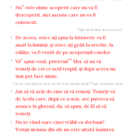
*
Nu
este nimic acoperit care nu va fi
2
descoperit, nici ascuns care nu va fi
cunoscut.
*
Mat 10:26
Marc 4:22
Luca 8:17
De aceea, orice aţi spus la întuneric va fi
3
auzit la lumină; şi orice aţi grăit la ureche, în
odăiţe, va fi vestit de pe acoperişul caselor.
*
**
Vă
spun vouă, prietenii
Mei, să nu vă
4
temeţi de cei ce ucid trupul, şi după aceea nu
mai pot face nimic.
*
**
Isa 51:7
Isa 51:8
Isa 51:12
Isa 51:13
Ier 1:8
Mat 10:28
Ioan 15:14
Ioan 15:15
Am să vă arăt de cine să vă temeţi. Temeţi-vă
5
de Acela care, după ce a ucis, are puterea să
arunce în gheenă; da, vă spun, de El să vă
temeţi.
Nu se vând oare cinci vrăbii cu doi bani?
6
Totuşi niciuna din ele nu este uitată înaintea