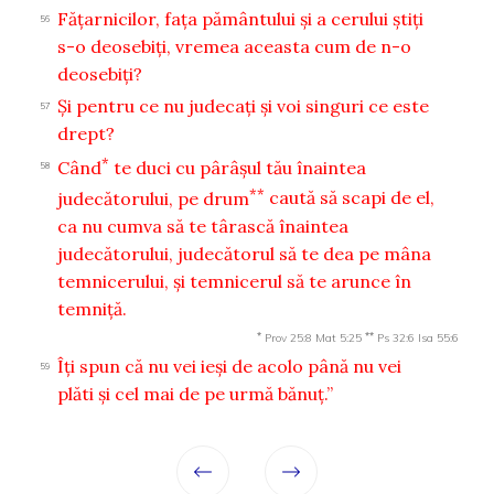
Făţarnicilor, faţa pământului şi a cerului ştiţi
56
s-o deosebiţi, vremea aceasta cum de n-o
deosebiţi?
Şi pentru ce nu judecaţi şi voi singuri ce este
57
drept?
*
Când
te duci cu pârâşul tău înaintea
58
**
judecătorului, pe drum
caută să scapi de el,
ca nu cumva să te târască înaintea
judecătorului, judecătorul să te dea pe mâna
temnicerului, şi temnicerul să te arunce în
temniţă.
*
**
Prov 25:8
Mat 5:25
Ps 32:6
Isa 55:6
Îţi spun că nu vei ieşi de acolo până nu vei
59
plăti şi cel mai de pe urmă bănuţ.”