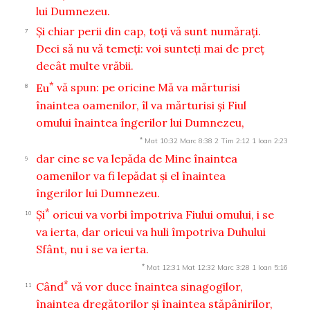
lui Dumnezeu.
Şi chiar perii din cap, toţi vă sunt număraţi.
7
Deci să nu vă temeţi: voi sunteţi mai de preţ
decât multe vrăbii.
*
Eu
vă spun: pe oricine Mă va mărturisi
8
înaintea oamenilor, îl va mărturisi şi Fiul
omului înaintea îngerilor lui Dumnezeu,
*
Mat 10:32
Marc 8:38
2 Tim 2:12
1 Ioan 2:23
dar cine se va lepăda de Mine înaintea
9
oamenilor va fi lepădat şi el înaintea
îngerilor lui Dumnezeu.
*
Şi
oricui va vorbi împotriva Fiului omului, i se
10
va ierta, dar oricui va huli împotriva Duhului
Sfânt, nu i se va ierta.
*
Mat 12:31
Mat 12:32
Marc 3:28
1 Ioan 5:16
*
Când
vă vor duce înaintea sinagogilor,
11
înaintea dregătorilor şi înaintea stăpânirilor,