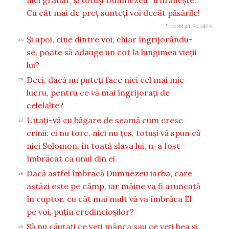
Cu cât mai de preţ sunteţi voi decât păsările!
*
Iov 38:41
Ps 147:9
Şi apoi, cine dintre voi, chiar îngrijorându-
25
se, poate să adauge un cot la lungimea vieţii
lui?
Deci, dacă nu puteţi face nici cel mai mic
26
lucru, pentru ce vă mai îngrijoraţi de
celelalte?
Uitaţi-vă cu băgare de seamă cum cresc
27
crinii: ei nu torc, nici nu ţes, totuşi vă spun că
nici Solomon, în toată slava lui, n-a fost
îmbrăcat ca unul din ei.
Dacă astfel îmbracă Dumnezeu iarba, care
28
astăzi este pe câmp, iar mâine va fi aruncată
în cuptor, cu cât mai mult vă va îmbrăca El
pe voi, puţin credincioşilor?
Să nu căutaţi ce veţi mânca sau ce veţi bea şi
29