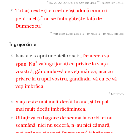
*
**
Iov 20:22
Iov 27:8
Ps 52:7
Iac 4:14
Ps 39:6
Ier 17:11
Tot aşa este şi cu cel ce îşi adună comori
21
*
pentru el şi
nu se îmbogăţeşte faţă de
Dumnezeu.”
*
Mat 6:20
Luca 12:33
1 Tim 6:18
1 Tim 6:19
Iac 2:5
Îngrijorările
Isus a zis apoi ucenicilor săi:
„De aceea vă
22
*
spun: Nu
vă îngrijoraţi cu privire la viaţa
voastră, gândindu-vă ce veţi mânca, nici cu
privire la trupul vostru, gândindu-vă cu ce vă
veţi îmbrăca.
*
Mat 6:25
Viaţa este mai mult decât hrana, şi trupul,
23
mai mult decât îmbrăcămintea.
Uitaţi-vă cu băgare de seamă la corbi: ei nu
24
seamănă, nici nu seceră, n-au nici cămară,
*
nici grânar, şi totuşi Dumnezeu
îi hrăneşte.