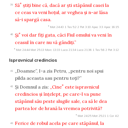
*
Să
ştiţi bine că, dacă ar şti stăpânul casei la
39
ce ceas va veni hoţul, ar veghea şi n-ar lăsa
să-i spargă casa.
*
Mat 24:43
1 Tes 5:2
2 Pet 3:10
Apoc 3:3
Apoc 16:15
*
Şi
voi dar fiţi gata, căci Fiul omului va veni în
40
ceasul în care nu vă gândiţi.”
*
Mat 24:44
Mat 25:13
Marc 13:33
Luca 21:34
Luca 21:36
1 Tes 5:6
2 Pet 3:12
Ispravnicul credincios
„Doamne”, I-a zis Petru, „pentru noi spui
41
pilda aceasta sau pentru toţi?”
*
Şi Domnul a zis:
„Cine
este ispravnicul
42
credincios şi înţelept, pe care-l va pune
stăpânul său peste slugile sale, ca să le dea
partea lor de hrană la vremea potrivită?
*
Mat 24:25
Mat 25:21
1 Cor 4:2
Ferice de robul acela pe care stăpânul, la
43