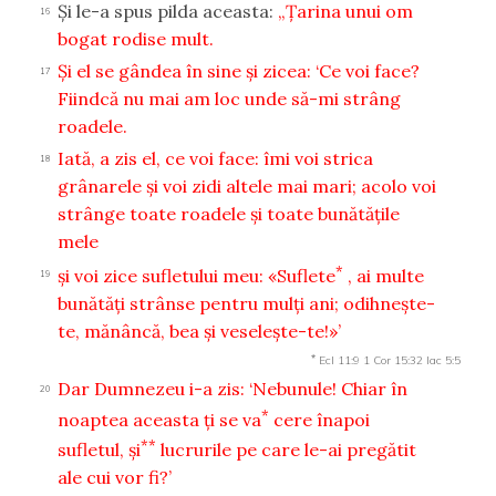
Şi le-a spus pilda aceasta:
„Ţarina unui om
16
bogat rodise mult.
Şi el se gândea în sine şi zicea: ‘Ce voi face?
17
Fiindcă nu mai am loc unde să-mi strâng
roadele.
Iată, a zis el, ce voi face: îmi voi strica
18
grânarele şi voi zidi altele mai mari; acolo voi
strânge toate roadele şi toate bunătăţile
mele
*
şi voi zice sufletului meu: «Suflete
, ai multe
19
bunătăţi strânse pentru mulţi ani; odihneşte-
te, mănâncă, bea şi veseleşte-te!»’
*
Ecl 11:9
1 Cor 15:32
Iac 5:5
Dar Dumnezeu i-a zis: ‘Nebunule! Chiar în
20
*
noaptea aceasta ţi se va
cere înapoi
**
sufletul, şi
lucrurile pe care le-ai pregătit
ale cui vor fi?’