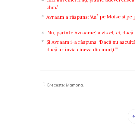
chin.’
*
Avraam a răspuns: ‘Au
pe Moise şi pe p
29
‘Nu, părinte Avraame’, a zis el, ‘ci, dacă
30
Şi Avraam i-a răspuns: ‘Dacă nu ascultă
31
dacă ar învia cineva din morţi.’”
1)
Greceşte:
Mamona
.