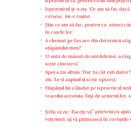
isprăvnicia ta, pentru că nu mai poţi fi 
Ispravnicul şi-a zis: ‘Ce am să fac dacă
3
cerşesc, mi-e ruşine.
Ştiu ce am să fac, pentru ca, atunci cân
4
în casele lor.’
A chemat pe fiecare din datornicii stăpân
5
stăpânului meu?’
‘O sută de măsuri de untdelemn’, a răspun
6
scrie cincizeci.’
Apoi a zis altuia: ‘Dar tu cât eşti dator?
7
zis: ‘Ia-ţi zapisul şi scrie optzeci.’
Stăpânul lui a lăudat pe ispravnicul ned
8
veacului acestuia, faţă de semenii lor, s
*
Şi Eu vă zic: Faceţi-vă
prieteni cu ajut
9
veţi muri, să vă primească în corturile 