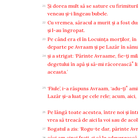
Şi dorea mult să se sature cu firimituri
21
veneau şi-i lingeau bubele.
Cu vremea, săracul a murit şi a fost du
22
şi l-au îngropat.
Pe când era el în Locuinţa morţilor, în c
23
departe pe Avraam şi pe Lazăr în sânul
şi a strigat: ‘Părinte Avraame, fie-ţi m
24
*
degetului în apă şi să-mi răcorească
l
aceasta.’
*
‘Fiule’, i-a răspuns Avraam, ‘adu-ţi
amin
25
Lazăr şi-a luat pe cele rele; acum, aici,
Pe lângă toate acestea, între noi şi înt
26
vrea să treacă de aici la voi sau de acol
Bogatul a zis: ‘Rogu-te dar, părinte Av
27
căci am cinci fraţi, şi să le adeverească
28