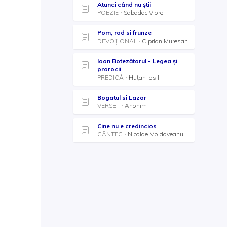
Atunci când nu știi
POEZIE
Sabadac Viorel
Pom, rod si frunze
DEVOȚIONAL
Ciprian Muresan
Ioan Botezătorul - Legea și
prorocii
PREDICĂ
Huțan Iosif
Bogatul si Lazar
VERSET
Anonim
Cine nu e credincios
CÂNTEC
Nicolae Moldoveanu