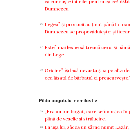
vă cunoaşte inimile; pentru că ce
este
Dumnezeu.
*
Legea
şi prorocii au ţinut până la Ioa
16
Dumnezeu se propovăduieşte: şi fiecare,
*
Este
mai lesne să treacă cerul şi păm
17
din Lege.
*
Oricine
îşi lasă nevasta şi ia pe alta 
18
cea lăsată de bărbatul ei preacurveşte.
Pilda bogatului nemilostiv
„Era un om bogat, care se îmbrăca în por
19
plină de veselie şi strălucire.
La uşa lui, zăcea un sărac numit Lazăr, 
20