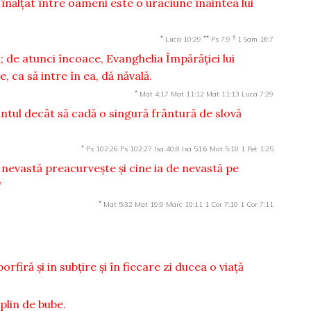
 înălţat între oameni este o urâciune înaintea lui
*
**
†
Luca 10:29
Ps 7:9
1 Sam 16:7
n; de atunci încoace, Evanghelia Împărăţiei lui
 ca să intre în ea, dă năvală.
*
Mat 4:17
Mat 11:12
Mat 11:13
Luca 7:29
ântul decât să cadă o singură frântură de slovă
*
Ps 102:26
Ps 102:27
Isa 40:8
Isa 51:6
Mat 5:18
1 Pet 1:25
de nevastă preacurveşte şi cine ia de nevastă pe
”
*
Mat 5:32
Mat 19:9
Marc 10:11
1 Cor 7:10
1 Cor 7:11
firă şi in subţire şi în fiecare zi ducea o viaţă
plin de bube.