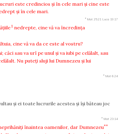
ucruri este credincios şi în cele mari şi cine este
edrept şi în cele mari.
*
Mat 25:21
Luca 19:17
1
ţiile
nedrepte, cine vă va încredinţa
altuia, cine vă va da ce este al vostru?
; căci sau va urî pe unul şi va iubi pe celălalt, sau
elălalt. Nu puteţi sluji lui Dumnezeu şi lui
*
Mat 6:24
ultau şi ei toate lucrurile acestea şi îşi băteau joc
*
Mat 23:14
**
neprihăniţi înaintea oamenilor, dar Dumnezeu