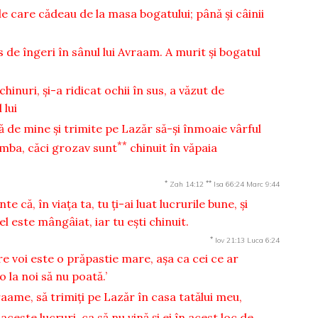
le care cădeau de la masa bogatului; până şi câinii
s de îngeri în sânul lui Avraam. A murit şi bogatul
hinuri, şi-a ridicat ochii în sus, a văzut de
 lui
ilă de mine şi trimite pe Lazăr să-şi înmoaie vârful
**
imba, căci grozav sunt
chinuit în văpaia
*
**
Zah 14:12
Isa 66:24
Marc 9:44
te că, în viaţa ta, tu ţi-ai luat lucrurile bune, şi
 el este mângâiat, iar tu eşti chinuit.
*
Iov 21:13
Luca 6:24
re voi este o prăpastie mare, aşa ca cei ce ar
o la noi să nu poată.’
raame, să trimiţi pe Lazăr în casa tatălui meu,
 aceste lucruri, ca să nu vină şi ei în acest loc de