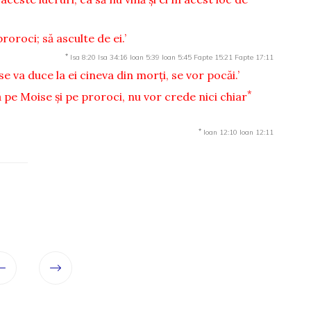
roroci; să asculte de ei.’
*
Isa 8:20
Isa 34:16
Ioan 5:39
Ioan 5:45
Fapte 15:21
Fapte 17:11
 se va duce la ei cineva din morţi, se vor pocăi.’
*
 pe Moise şi pe proroci, nu vor crede nici chiar
*
Ioan 12:10
Ioan 12:11