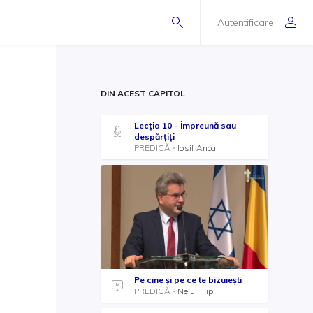
Autentificare
DIN ACEST CAPITOL
Lecția 10 - Împreună sau
despărțiți
PREDICĂ
Iosif Anca
Pe cine și pe ce te bizuiești
PREDICĂ
Nelu Filip