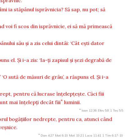
ispravnic.’
 îmi ia stăpânul isprăvnicia? Să sap, nu pot; să
d voi fi scos din isprăvnicie, ei să mă primească
ului său şi a zis celui dintâi: ‘Cât eşti dator
s el. Şi i-a zis: ‘Ia-ţi zapisul şi şezi degrabă de
’ ‘O sută de măsuri de grâu’, a răspuns el. Şi i-a
rept, pentru că lucrase înţelepţeşte. Căci fiii
*
unt mai înţelepţi decât fiii
luminii.
*
Ioan 12:36
Efes 5:8
1 Tes 5:5
orul bogăţiilor nedrepte, pentru ca, atunci când
veşnice.
*
Dan 4:27
Mat 6:19
Mat 19:21
Luca 11:41
1 Tim 6:17-19