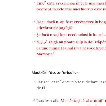
*
Cine
este credincios în cele mai mici l
10
nedrept în cele mai mici lucruri este n
Deci, dacă n-aţi fost credincioşi în bogă
11
adevăratele bogăţii?
Şi dacă n-aţi fost credincioşi în lucrul 
12
*
Nicio
slugă nu poate sluji la doi stăpâni
13
va ţine numai la unul şi va nesocoti pe c
Mamona.”
Mustrări făcute fariseilor
*
Fariseii, care
erau iubitori de bani, asc
14
de El.
*
Isus le-a zis:
„Voi căutaţi să vă arătaţi
15
†