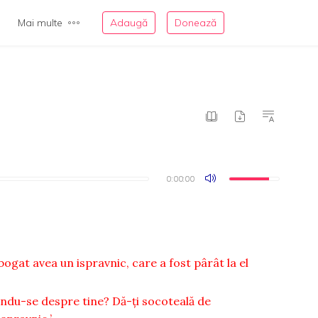
Mai multe
Adaugă
Donează
0:00:00
0:00:00
ogat avea un ispravnic, care a fost pârât la el
rbindu-se despre tine? Dă-ţi socoteală de