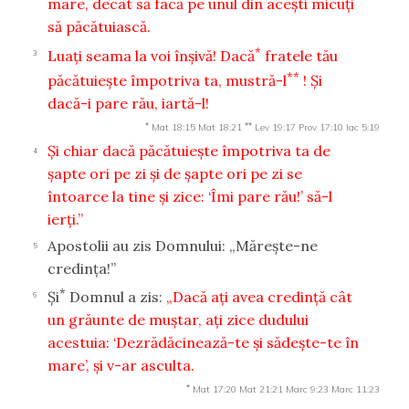
mare, decât să facă pe unul din aceşti micuţi
să păcătuiască.
*
Luaţi seama la voi înşivă!
Dacă
fratele tău
3
**
păcătuieşte împotriva ta, mustră-l
! Şi
dacă-i pare rău, iartă-l!
*
**
Mat 18:15
Mat 18:21
Lev 19:17
Prov 17:10
Iac 5:19
Şi chiar dacă păcătuieşte împotriva ta de
4
şapte ori pe zi şi de şapte ori pe zi se
întoarce la tine şi zice: ‘Îmi pare rău!’ să-l
ierţi.”
Apostolii au zis Domnului: „Măreşte-ne
5
credinţa!”
*
Şi
Domnul a zis:
„Dacă aţi avea credinţă cât
6
un grăunte de muştar, aţi zice dudului
acestuia: ‘Dezrădăcinează-te şi sădeşte-te în
mare’, şi v-ar asculta.
*
Mat 17:20
Mat 21:21
Marc 9:23
Marc 11:23