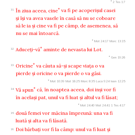
*
2 Tes 1:7
*
În ziua aceea, cine
va fi pe acoperişul casei
31
şi îşi va avea vasele în casă să nu se coboare
să le ia şi cine va fi pe câmp, de asemenea, să
nu se mai întoarcă.
*
Mat 24:17
Marc 13:15
*
Aduceţi-vă
aminte de nevasta lui Lot.
32
*
Gen 19:26
*
Oricine
va căuta să-şi scape viaţa o va
33
pierde şi oricine o va pierde o va găsi.
*
Mat 10:39
Mat 16:25
Marc 8:35
Luca 9:24
Ioan 12:25
*
Vă spun
că, în noaptea aceea, doi inşi vor fi
34
în acelaşi pat, unul va fi luat şi altul va fi lăsat;
*
Mat 24:40
Mat 24:41
1 Tes 4:17
două femei vor măcina împreună: una va fi
35
luată şi alta va fi lăsată.
Doi bărbaţi vor fi la câmp: unul va fi luat şi
36