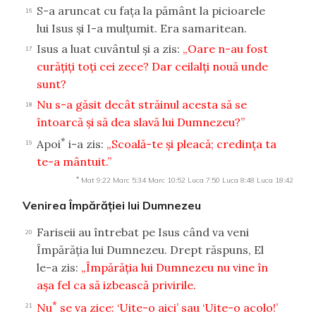
S-a aruncat cu faţa la pământ la picioarele
16
lui Isus şi I-a mulţumit. Era samaritean.
Isus a luat cuvântul şi a zis:
„Oare n-au fost
17
curăţiţi toţi cei zece? Dar ceilalţi nouă unde
sunt?
Nu s-a găsit decât străinul acesta să se
18
întoarcă şi să dea slavă lui Dumnezeu?”
*
Apoi
i-a zis:
„Scoală-te şi pleacă; credinţa ta
19
te-a mântuit.”
*
Mat 9:22
Marc 5:34
Marc 10:52
Luca 7:50
Luca 8:48
Luca 18:42
Venirea Împărăţiei lui Dumnezeu
Fariseii au întrebat pe Isus când va veni
20
Împărăţia lui Dumnezeu. Drept răspuns, El
le-a zis:
„Împărăţia lui Dumnezeu nu vine în
aşa fel ca să izbească privirile.
*
Nu
se va zice: ‘Uite-o aici’ sau ‘Uite-o acolo!’
21