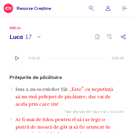
Resurse Creștine
BIBLIA
Luca
17
0:00:00
0:00:00
0:05:49
0:05:49
Prilejurile de păcătuire
*
Isus a zis ucenicilor Săi:
„Este
cu neputinţă
1
să nu vină prilejuri de păcătuire, dar vai de
acela prin care vin!
*
Mat 18:6
Mat 18:7
Marc 9:42
1 Cor 11:19
Ar fi mai de folos pentru el să i se lege o
2
piatră de moară de gât şi să fie aruncat în