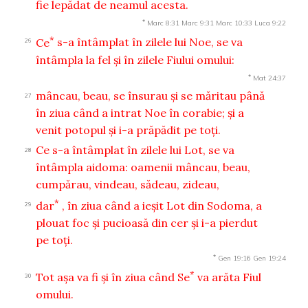
fie lepădat de neamul acesta.
*
Marc 8:31
Marc 9:31
Marc 10:33
Luca 9:22
*
Ce
s-a întâmplat în zilele lui Noe, se va
26
întâmpla la fel şi în zilele Fiului omului:
*
Mat 24:37
mâncau, beau, se însurau şi se măritau până
27
în ziua când a intrat Noe în corabie; şi a
venit potopul şi i-a prăpădit pe toţi.
Ce
s-a întâmplat în zilele lui Lot, se va
28
întâmpla aidoma: oamenii mâncau, beau,
cumpărau, vindeau, sădeau, zideau,
*
dar
, în ziua când a ieşit Lot din Sodoma, a
29
plouat foc şi pucioasă din cer şi i-a pierdut
pe toţi.
*
Gen 19:16
Gen 19:24
*
Tot aşa va fi şi în ziua când Se
va arăta Fiul
30
omului.