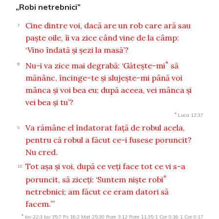
„Robi netrebnici”
Cine dintre voi, dacă are un rob care ară sau
7
paşte oile, îi va zice când vine de la câmp:
‘Vino îndată şi şezi la masă’?
*
Nu-i va zice mai degrabă: ‘Găteşte-mi
să
8
mănânc, încinge-te şi slujeşte-mi până voi
mânca şi voi bea eu; după aceea, vei mânca şi
vei bea şi tu’?
*
Luca 12:37
Va rămâne el îndatorat faţă de robul acela,
9
pentru că robul a făcut ce-i fusese poruncit?
Nu cred.
Tot aşa şi voi, după ce veţi face tot ce vi s-a
10
*
poruncit, să ziceţi: ‘Suntem nişte robi
netrebnici; am făcut ce eram datori să
facem.’”
*
Iov 22:3
Iov 35:7
Ps 16:2
Mat 25:30
Rom 3:12
Rom 11:35
1 Cor 9:16
1 Cor 9:17