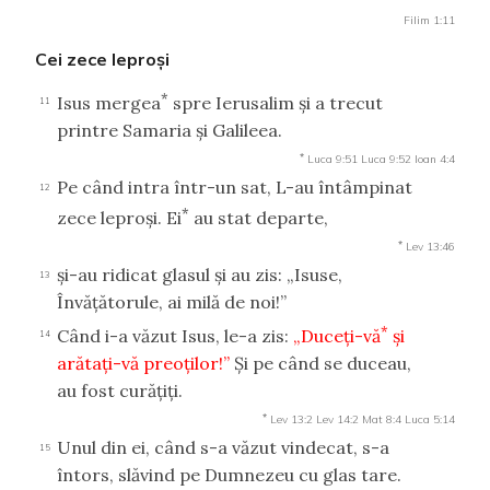
Filim 1:11
Cei zece leproşi
*
Isus mergea
spre Ierusalim şi a trecut
11
printre Samaria şi Galileea.
*
Luca 9:51
Luca 9:52
Ioan 4:4
Pe când intra într-un sat, L-au întâmpinat
12
*
zece leproşi. Ei
au stat departe,
*
Lev 13:46
şi-au ridicat glasul şi au zis: „Isuse,
13
Învăţătorule, ai milă de noi!”
*
Când i-a văzut Isus, le-a zis:
„Duceţi-vă
şi
14
arătaţi-vă preoţilor!”
Şi pe când se duceau,
au fost curăţiţi.
*
Lev 13:2
Lev 14:2
Mat 8:4
Luca 5:14
Unul din ei, când s-a văzut vindecat, s-a
15
întors, slăvind pe Dumnezeu cu glas tare.