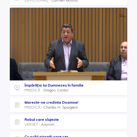
DEVOȚIONAL
Carmen Motora
Împărăția lui Dumnezeu în familie
PREDICĂ
Dragos Croitor
Mareste-ne credinta Doamne!
PREDICĂ
Charles H. Spurgeon
Robul care slujeste
VERSET
Anonim
Cu ochii pironiți spre cer