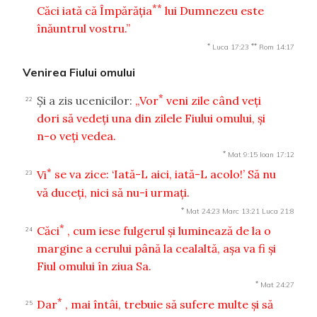
**
Căci iată că Împărăţia
lui Dumnezeu este
înăuntrul vostru.”
*
**
Luca 17:23
Rom 14:17
Venirea Fiului omului
*
Şi a zis ucenicilor:
„Vor
veni zile când veţi
22
dori să vedeţi una din zilele Fiului omului, şi
n-o veţi vedea.
*
Mat 9:15
Ioan 17:12
*
Vi
se va zice: ‘Iată-L aici, iată-L acolo!’ Să nu
23
vă duceţi, nici să nu-i urmaţi.
*
Mat 24:23
Marc 13:21
Luca 21:8
*
Căci
, cum iese fulgerul şi luminează de la o
24
margine a cerului până la cealaltă, aşa va fi şi
Fiul omului în ziua Sa.
*
Mat 24:27
*
Dar
, mai întâi, trebuie să sufere multe şi să
25