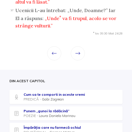
altul va fi lăsat.”
Ucenicii L-au întrebat: „Unde, Doamne?” Iar
37
*
El a răspuns:
„Unde
va fi trupul, acolo se vor
strânge vulturii.”
*
Iov 39:30
Mat 24:28
DIN ACEST CAPITOL
Cum sa te comporti in aceste vremi
PREDICĂ
Gabi Zagrean
Punem „gunoi la rădăcină”
POEZIE
Laura Daniela Marinau
Împărăția care nu farmecă ochiul