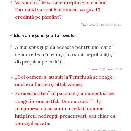
*
Vă spun că
le va face dreptate în curând.
8
Dar când va veni Fiul omului, va găsi El
credinţă pe pământ?”
*
Evr 10:37
2 Pet 3:8
2 Pet 3:9
Pilda vameşului şi a fariseului
*
A mai spus şi pilda aceasta pentru unii care
9
se încredeau în ei înşişi că sunt neprihăniţi şi
dispreţuiau pe ceilalţi.
*
Luca 10:29
Luca 16:15
„Doi oameni s-au suit la Templu să se roage;
10
unul era fariseu şi altul, vameş.
*
Fariseul stătea
în picioare şi a început să se
11
**
roage în sine astfel: ‘Dumnezeule
, Îţi
mulţumesc că nu sunt ca ceilalţi oameni,
hrăpăreţi, nedrepţi, preacurvari, sau chiar ca
vameşul acesta.
*
**
Ps 135:2
Isa 1:15
Isa 58:2
Apoc 3:17