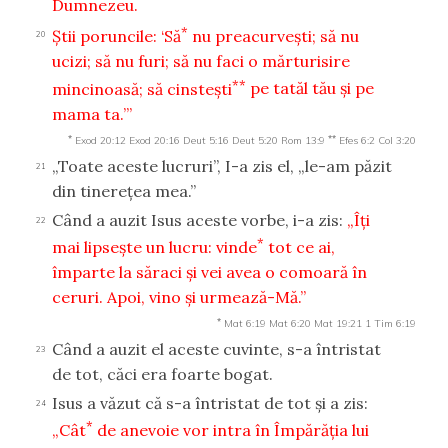
Dumnezeu.
*
Ştii poruncile: ‘Să
nu preacurveşti; să nu
20
ucizi; să nu furi; să nu faci o mărturisire
**
mincinoasă; să cinsteşti
pe tatăl tău şi pe
mama ta.’”
*
**
Exod 20:12
Exod 20:16
Deut 5:16
Deut 5:20
Rom 13:9
Efes 6:2
Col 3:20
„Toate aceste lucruri”, I-a zis el, „le-am păzit
21
din tinereţea mea.”
Când a auzit Isus aceste vorbe, i-a zis:
„Îţi
22
*
mai lipseşte un lucru: vinde
tot ce ai,
împarte la săraci şi vei avea o comoară în
ceruri. Apoi, vino şi urmează-Mă.”
*
Mat 6:19
Mat 6:20
Mat 19:21
1 Tim 6:19
Când a auzit el aceste cuvinte, s-a întristat
23
de tot, căci era foarte bogat.
Isus a văzut că s-a întristat de tot şi a zis:
24
*
„Cât
de anevoie vor intra în Împărăţia lui