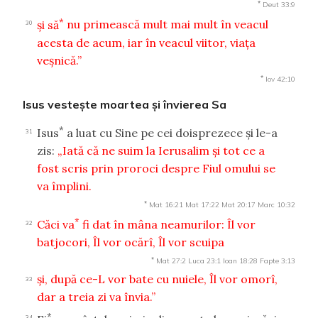
*
Deut 33:9
*
şi să
nu primească mult mai mult în veacul
30
acesta de acum, iar în veacul viitor, viaţa
veşnică.”
*
Iov 42:10
Isus vesteşte moartea şi învierea Sa
*
Isus
a luat cu Sine pe cei doisprezece şi le-a
31
zis:
„Iată că ne suim la Ierusalim şi tot
ce a
fost scris prin proroci despre Fiul omului se
va împlini.
*
Mat 16:21
Mat 17:22
Mat 20:17
Marc 10:32
*
Căci va
fi dat în mâna neamurilor: Îl vor
32
batjocori, Îl vor ocărî, Îl vor scuipa
*
Mat 27:2
Luca 23:1
Ioan 18:28
Fapte 3:13
şi, după ce-L vor bate cu nuiele, Îl vor omorî,
33
dar a treia zi va învia.”
*
34