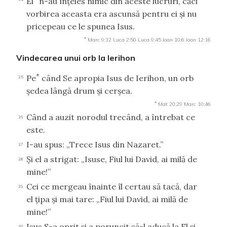
Ei
n-au înţeles nimic din aceste lucruri, căci
vorbirea aceasta era ascunsă pentru ei şi nu
pricepeau ce le spunea Isus.
*
Marc 9:32
Luca 2:50
Luca 9:45
Ioan 10:6
Ioan 12:16
Vindecarea unui orb la Ierihon
*
Pe
când Se apropia Isus de Ierihon, un orb
35
şedea lângă drum şi cerşea.
*
Mat 20:29
Marc 10:46
Când a auzit norodul trecând, a întrebat ce
36
este.
I-au spus: „Trece Isus din Nazaret.”
37
Şi el a strigat: „Isuse, Fiul lui David, ai milă de
38
mine!”
Cei ce mergeau înainte îl certau să tacă, dar
39
el ţipa şi mai tare: „Fiul lui David, ai milă de
mine!”
Isus S-a oprit şi a poruncit să-l aducă la El şi,
40