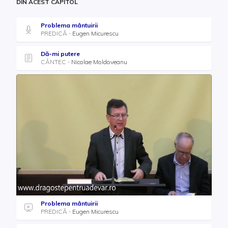
DIN ACEST CAPITOL
Problema mântuirii
PREDICĂ
Eugen Micurescu
Dă-mi putere
CÂNTEC
Nicolae Moldoveanu
Problema mântuirii
PREDICĂ
Eugen Micurescu