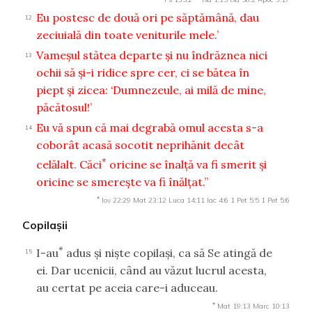
Eu postesc de două ori pe săptămână, dau
12
zeciuială din toate veniturile mele.’
Vameşul stătea departe şi nu îndrăznea nici
13
ochii să şi-i ridice spre cer, ci se bătea în
piept şi zicea: ‘Dumnezeule, ai milă de mine,
păcătosul!’
Eu vă spun că mai degrabă omul acesta s-a
14
coborât acasă socotit neprihănit decât
*
celălalt. Căci
oricine se înalţă va fi smerit şi
oricine se smereşte va fi înălţat.”
*
Iov 22:29
Mat 23:12
Luca 14:11
Iac 4:6
1 Pet 5:5
1 Pet 5:6
Copilaşii
*
I-au
adus şi nişte copilaşi, ca să Se atingă de
15
ei. Dar ucenicii, când au văzut lucrul acesta,
au certat pe aceia care-i aduceau.
*
Mat 19:13
Marc 10:13