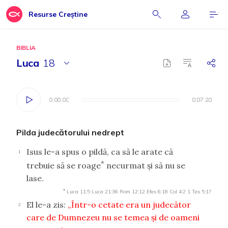
Resurse Creștine
BIBLIA
Luca
18
0:00:00
0:00:00
0:07:20
0:07:20
Pilda judecătorului nedrept
Isus le-a spus o pildă, ca să le arate că
1
*
trebuie să se roage
necurmat şi să nu se
lase.
*
Luca 11:5
Luca 21:36
Rom 12:12
Efes 6:18
Col 4:2
1 Tes 5:17
El le-a zis:
„Într-o cetate era un judecător
2
care de Dumnezeu nu se temea şi de oameni