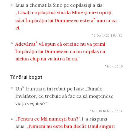
Isus a chemat la Sine pe copilaşi şi a zis:
16
„Lăsaţi copilaşii să vină la Mine şi nu-i opriţi,
*
căci Împărăţia lui Dumnezeu este a
unora ca
ei.
*
1 Cor 14:20
1 Pet 2:2
*
Adevărat
vă spun că oricine nu va primi
17
Împărăţia lui Dumnezeu ca un copilaş cu
niciun chip nu va intra în ea.”
*
Marc 10:15
Tânărul bogat
*
Un
fruntaş a întrebat pe Isus: „Bunule
18
Învăţător, ce trebuie să fac ca să moştenesc
viaţa veşnică?”
*
Mat 19:16
Marc 10:17
„Pentru ce Mă numeşti bun?”
, i-a răspuns
19
Isus.
„Nimeni nu este bun decât Unul singur: