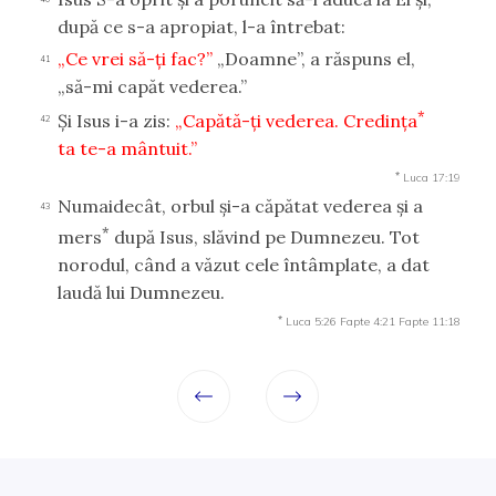
după ce s-a apropiat, l-a întrebat:
„Ce vrei să-ţi fac?”
„Doamne”, a răspuns el,
41
„să-mi capăt vederea.”
*
Şi Isus i-a zis:
„Capătă-ţi vederea. Credinţa
42
ta te-a mântuit.”
*
Luca 17:19
Numaidecât, orbul şi-a căpătat vederea şi a
43
*
mers
după Isus, slăvind pe Dumnezeu. Tot
norodul, când a văzut cele întâmplate, a dat
laudă lui Dumnezeu.
*
Luca 5:26
Fapte 4:21
Fapte 11:18