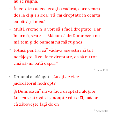
nu se ruşina.
În cetatea aceea era şi o văduvă, care venea
3
des la el şi-i zicea: ‘Fă-mi dreptate în cearta
cu pârâşul meu.’
Multă vreme n-a voit să-i facă dreptate. Dar
4
în urmă, şi-a zis: ‘Măcar că de Dumnezeu nu
mă tem şi de oameni nu mă ruşinez,
*
totuşi, pentru că
văduva aceasta mă tot
5
necăjeşte, îi voi face dreptate, ca să nu tot
vină să-mi bată capul.’”
*
Luca 11:8
Domnul a adăugat:
„Auziţi ce zice
6
judecătorul nedrept?
*
Şi Dumnezeu
nu va face dreptate aleşilor
7
Lui, care strigă zi şi noapte către El, măcar
că zăboveşte faţă de ei?
*
Apoc 6:10