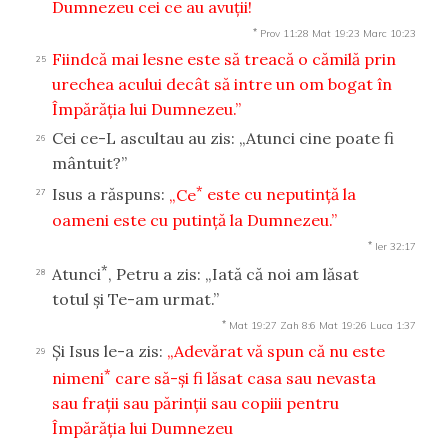
Dumnezeu cei ce au avuţii!
*
Prov 11:28
Mat 19:23
Marc 10:23
Fiindcă mai lesne este să treacă o cămilă prin
25
urechea acului decât să intre un om bogat în
Împărăţia lui Dumnezeu.”
Cei ce-L ascultau au zis: „Atunci cine poate fi
26
mântuit?”
*
Isus a răspuns:
„Ce
este cu neputinţă la
27
oameni este cu putinţă la Dumnezeu.”
*
Ier 32:17
*
Atunci
, Petru a zis: „Iată că noi am lăsat
28
totul şi Te-am urmat.”
*
Mat 19:27
Zah 8:6
Mat 19:26
Luca 1:37
Şi Isus le-a zis:
„Adevărat vă spun că nu este
29
*
nimeni
care să-şi fi lăsat casa sau nevasta
sau fraţii sau părinţii sau copiii pentru
Împărăţia lui Dumnezeu