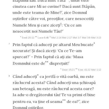
stăpânul său. Dacă sunt Tată
, unde este
cinstea care Mi se cuvine? Dacă sunt Stăpân,
unde este teama de Mine?’, zice Domnul
oştirilor către voi, preoţilor, care nesocotiţi
†
Numele Meu şi care ziceţi
: ‘Cu ce am
nesocotit noi Numele Tău?’
*
**
†
Exod 20:12
Luca 6:46
Mal 2:14
Mal 2:17
Mal 3:7
Mal 3:8
Mal 3:13
*
Prin faptul că aduceţi pe altarul Meu bucate
7
necurate! Şi dacă ziceţi: ‘Cu ce Te-am
spurcat?’ – Prin faptul că aţi zis: ‘Masa
**
Domnului este de
dispreţuit!’
*
**
Deut 15:21
Ezec 41:22
Mal 1:12
*
Când aduceţi
ca jertfă o vită oarbă, nu este
8
rău lucrul acesta? Când aduceţi una şchioapă
sau beteagă, nu este rău lucrul acesta oare?
Ia adu-o dregătorului tău! Te va primi el bine
**
pentru ea, va ţine el seama
de ea?”, zice
Domnul oştirilor.