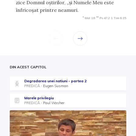
zice Domnul oştirilor, „şi Numele Meu este
înfricoşat printre neamuri.
*
**
Mal 1:8
Ps 47:2
1 Tim 6:15
DIN ACEST CAPITOL
Degradarea unei natiuni - partea 2
PREDICĂ
Eugen Susman
Marele privilegiu
PREDICĂ
Paul Washer