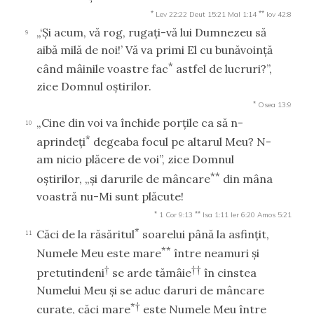
*
**
Lev 22:22
Deut 15:21
Mal 1:14
Iov 42:8
„‘Şi acum, vă rog, rugaţi-vă lui Dumnezeu să
9
aibă milă de noi!’ Vă va primi El cu bunăvoinţă
*
când mâinile voastre fac
astfel de lucruri?”,
zice Domnul oştirilor.
*
Osea 13:9
„Cine din voi va închide porţile ca să n-
10
*
aprindeţi
degeaba focul pe altarul Meu? N-
am nicio plăcere de voi”, zice Domnul
**
oştirilor, „şi darurile de mâncare
din mâna
voastră nu-Mi sunt plăcute!
*
**
1 Cor 9:13
Isa 1:11
Ier 6:20
Amos 5:21
*
Căci de la răsăritul
soarelui până la asfinţit,
11
**
Numele Meu este mare
între neamuri şi
†
††
pretutindeni
se arde tămâie
în cinstea
Numelui Meu şi se aduc daruri de mâncare
*†
curate, căci mare
este Numele Meu între