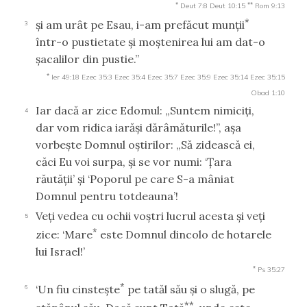
*
**
Deut 7:8
Deut 10:15
Rom 9:13
*
şi am urât pe Esau, i-am prefăcut munţii
3
într-o pustietate şi moştenirea lui am dat-o
şacalilor din pustie.”
*
Ier 49:18
Ezec 35:3
Ezec 35:4
Ezec 35:7
Ezec 35:9
Ezec 35:14
Ezec 35:15
Obad 1:10
Iar dacă ar zice Edomul: „Suntem nimiciţi,
4
dar vom ridica iarăşi dărâmăturile!”, aşa
vorbeşte Domnul oştirilor: „Să zidească ei,
căci Eu voi surpa, şi se vor numi: ‘Ţara
răutăţii’ şi ‘Poporul pe care S-a mâniat
Domnul pentru totdeauna’!
Veţi vedea cu ochii voştri lucrul acesta şi veţi
5
*
zice: ‘Mare
este Domnul dincolo de hotarele
lui Israel!’
*
Ps 35:27
*
‘Un fiu cinsteşte
pe tatăl său şi o slugă, pe
6
**