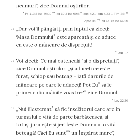
neamuri”, zice Domnul oştirilor.
*
**
†
††
Ps 113:3
Isa 59:19
Isa 60:3
Isa 60:5
Ioan 4:21
Ioan 4:23
1 Tim 2:8
*†
Apoc 8:3
Isa 66:19
Isa 66:20
„Dar voi îl pângăriţi prin faptul că ziceţi:
12
*
‘Masa Domnului
este spurcată şi ce aduce
ea este o mâncare de dispreţuit!’
*
Mal 1:7
Voi ziceţi: ‘Ce mai osteneală!’ şi o dispreţuiţi”,
13
zice Domnul oştirilor, „şi aduceţi ce este
furat, şchiop sau beteag – iată darurile de
*
mâncare pe care le aduceţi! Pot Eu
să le
primesc din mâinile voastre?”, zice Domnul.
*
Lev 22:20
*
„Nu! Blestemat
să fie înşelătorul care are în
14
turma lui o vită de parte bărbătească, şi
totuşi juruieşte şi jertfeşte Domnului o vită
**
beteagă! Căci Eu sunt
un Împărat mare”,