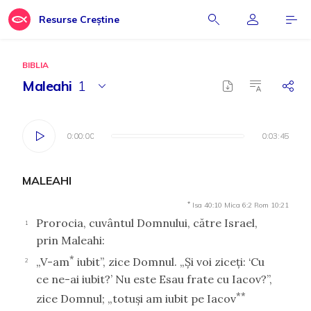
Resurse Creștine
BIBLIA
Maleahi
1
0:00:00
0:00:00
0:03:45
0:03:45
MALEAHI
*
Isa 40:10
Mica 6:2
Rom 10:21
Prorocia, cuvântul Domnului, către Israel,
1
prin Maleahi:
*
„V-am
iubit”, zice Domnul. „Şi voi ziceţi: ‘Cu
2
ce ne-ai iubit?’ Nu este Esau frate cu Iacov?”,
**
zice Domnul; „totuşi am iubit pe Iacov