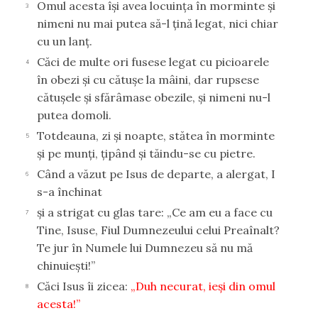
Omul acesta îşi avea locuinţa în morminte şi
3
nimeni nu mai putea să-l ţină legat, nici chiar
cu un lanţ.
Căci de multe ori fusese legat cu picioarele
4
în obezi şi cu cătuşe la mâini, dar rupsese
cătuşele şi sfărâmase obezile, şi nimeni nu-l
putea domoli.
Totdeauna, zi şi noapte, stătea în morminte
5
şi pe munţi, ţipând şi tăindu-se cu pietre.
Când a văzut pe Isus de departe, a alergat, I
6
s-a închinat
şi a strigat cu glas tare: „Ce am eu a face cu
7
Tine, Isuse, Fiul Dumnezeului celui Preaînalt?
Te jur în Numele lui Dumnezeu să nu mă
chinuieşti!”
Căci Isus îi zicea:
„Duh necurat, ieşi din omul
8
acesta!”