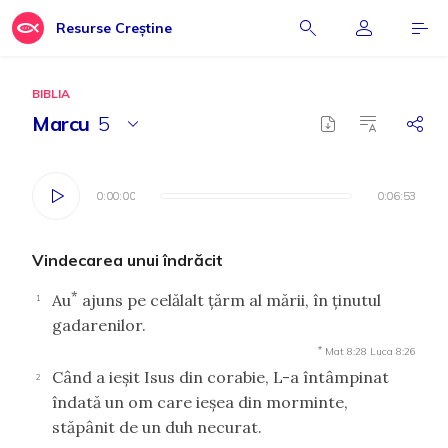
Resurse Creștine
BIBLIA
Marcu
5
0:00:00
0:00:00
0:06:53
0:06:53
Vindecarea unui îndrăcit
*
Au
ajuns pe celălalt ţărm al mării, în ţinutul
1
gadarenilor.
*
Mat 8:28
Luca 8:26
Când a ieşit Isus din corabie, L-a întâmpinat
2
îndată un om care ieşea din morminte,
stăpânit de un duh necurat.