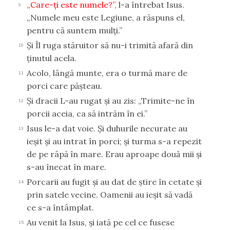
„Care-ţi este numele?”
, l-a întrebat Isus.
9
„Numele meu este Legiune, a răspuns el,
pentru că suntem mulţi.”
Şi Îl ruga stăruitor să nu-i trimită afară din
10
ţinutul acela.
Acolo, lângă munte, era o turmă mare de
11
porci care păşteau.
Şi dracii L-au rugat şi au zis: „Trimite-ne în
12
porcii aceia, ca să intrăm în ei.”
Isus le-a dat voie. Şi duhurile necurate au
13
ieşit şi au intrat în porci; şi turma s-a repezit
de pe râpă în mare. Erau aproape două mii şi
s-au înecat în mare.
Porcarii au fugit şi au dat de ştire în cetate şi
14
prin satele vecine. Oamenii au ieşit să vadă
ce s-a întâmplat.
Au venit la Isus, şi iată pe cel ce fusese
15