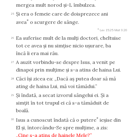
mergea mult norod şi-L îmbulzea.
Şi era o femeie care de doisprezece ani
25
*
avea
o scurgere de sânge.
*
Lev 15:25
Mat 9:20
Ea suferise mult de la mulţi doctori, cheltuise
26
tot ce avea şi nu simţise nicio uşurare, ba
încă îi era mai rău.
A auzit vorbindu-se despre Isus, a venit pe
27
dinapoi prin mulţime şi s-a atins de haina Lui.
Căci îşi zicea ea: „Dacă aş putea doar să mă
28
ating de haina Lui, mă voi tămădui.”
Şi îndată, a secat izvorul sângelui ei. Şi a
29
simţit în tot trupul ei că s-a tămăduit de
boală.
*
Isus a cunoscut îndată că o putere
ieşise din
30
El şi, întorcându-Se spre mulţime, a zis:
„Cine s-a atins de hainele Mele?”