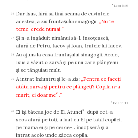
*
Luca 8:49
Dar Isus, fără să ţină seamă de cuvintele
36
acestea, a zis fruntaşului sinagogii:
„Nu te
teme, crede numai!”
Şi n-a îngăduit nimănui să-L însoţească,
37
afară de Petru, Iacov şi Ioan, fratele lui Iacov.
Au ajuns la casa fruntaşului sinagogii. Acolo,
38
Isus a văzut o zarvă şi pe unii care plângeau
şi se tânguiau mult.
A intrat înăuntru şi le-a zis:
„Pentru ce faceţi
39
atâta zarvă şi pentru ce plângeţi? Copila n-a
*
murit, ci doarme
.”
*
Ioan 11:11
*
Ei îşi băteau joc de El. Atunci
, după ce i-a
40
scos afară pe toţi, a luat cu El pe tatăl copilei,
pe mama ei şi pe cei ce-L însoţiseră şi a
intrat acolo unde zăcea copila.