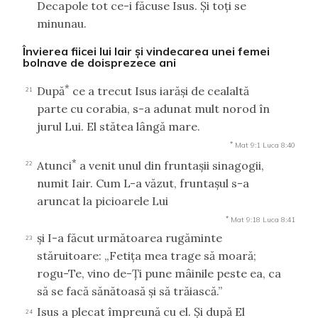
Decapole tot ce-i făcuse Isus. Şi toţi se
minunau.
Învierea fiicei lui Iair şi vindecarea unei femei
bolnave de doisprezece ani
*
După
ce a trecut Isus iarăşi de cealaltă
21
parte cu corabia, s-a adunat mult norod în
jurul Lui. El stătea lângă mare.
*
Mat 9:1
Luca 8:40
*
Atunci
a venit unul din fruntaşii sinagogii,
22
numit Iair. Cum L-a văzut, fruntaşul s-a
aruncat la picioarele Lui
*
Mat 9:18
Luca 8:41
şi I-a făcut următoarea rugăminte
23
stăruitoare: „Fetiţa mea trage să moară;
rogu-Te, vino de-Ţi pune mâinile peste ea, ca
să se facă sănătoasă şi să trăiască.”
Isus a plecat împreună cu el. Şi după El
24