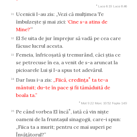
*
Luca 6:19
Luca 8:46
Ucenicii I-au zis: „Vezi că mulţimea Te
31
îmbulzeşte şi mai zici:
‘Cine s-a atins de
Mine?’
”
El Se uita de jur împrejur să vadă pe cea care
32
făcuse lucrul acesta.
Femeia, înfricoşată şi tremurând, căci ştia ce
33
se petrecuse în ea, a venit de s-a aruncat la
picioarele Lui şi I-a spus tot adevărul.
*
Dar Isus i-a zis:
„Fiică, credinţa
ta te-a
34
mântuit; du-te în pace şi fii tămăduită de
boala ta.”
*
Mat 9:22
Marc 10:52
Fapte 14:9
*
Pe când vorbea El încă
, iată că vin nişte
35
oameni de la fruntaşul sinagogii, care-i spun:
„Fiica ta a murit; pentru ce mai superi pe
Învăţătorul?”