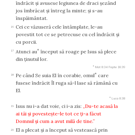
îndrăcit şi avusese legiunea de draci şezând
jos îmbrăcat şi întreg la minte; şi s-au
înspăimântat.
Cei ce văzuseră cele întâmplate, le-au
16
povestit tot ce se petrecuse cu cel îndrăcit şi
cu porcii.
*
Atunci au
început să roage pe Isus să plece
17
din ţinutul lor.
*
Mat 8:34
Fapte 16:39
*
Pe când Se suia El în corabie, omul
care
18
fusese îndrăcit Îl ruga să-l lase să rămână cu
El.
*
Luca 8:38
Isus nu i-a dat voie, ci i-a zis:
„Du-te acasă la
19
ai tăi şi povesteşte-le tot ce ţi-a făcut
Domnul şi cum a avut milă de tine.”
El a plecat şi a început să vestească prin
20