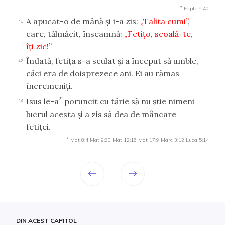
*
Fapte 9:40
A apucat-o de mână şi i-a zis:
„Talita cumi”
,
41
care, tălmăcit, înseamnă:
„Fetiţo, scoală-te,
îţi zic!”
Îndată, fetiţa s-a sculat şi a început să umble,
42
căci era de doisprezece ani. Ei au rămas
încremeniţi.
*
Isus le-a
poruncit cu tărie să nu ştie nimeni
43
lucrul acesta şi a zis să dea de mâncare
fetiţei.
*
Mat 8:4
Mat 9:30
Mat 12:16
Mat 17:9
Marc 3:12
Luca 5:14
DIN ACEST CAPITOL