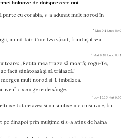
ei femei bolnave de doisprezece ani
tă parte cu corabia, s-a adunat mult norod în
*
Mat 9:1
Luca 8:40
ogii, numit Iair. Cum L-a văzut, fruntaşul s-a
*
Mat 9:18
Luca 8:41
ruitoare: „Fetiţa mea trage să moară; rogu-Te,
se facă sănătoasă şi să trăiască.”
El mergea mult norod şi-L îmbulzea.
*
ni avea
o scurgere de sânge.
*
Lev 15:25
Mat 9:20
eltuise tot ce avea şi nu simţise nicio uşurare, ba
t pe dinapoi prin mulţime şi s-a atins de haina