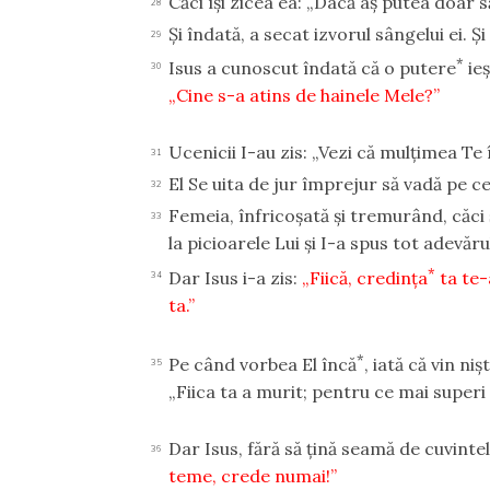
Căci îşi zicea ea: „Dacă aş putea doar 
28
Şi îndată, a secat izvorul sângelui ei. Ş
29
*
Isus a cunoscut îndată că o putere
ieş
30
„Cine s-a atins de hainele Mele?”
Ucenicii I-au zis: „Vezi că mulţimea Te 
31
El Se uita de jur împrejur să vadă pe c
32
Femeia, înfricoşată şi tremurând, căci 
33
la picioarele Lui şi I-a spus tot adevăru
*
Dar Isus i-a zis:
„Fiică, credinţa
ta te-
34
ta.”
*
Pe când vorbea El încă
, iată că vin ni
35
„Fiica ta a murit; pentru ce mai superi
Dar Isus, fără să ţină seamă de cuvintel
36
teme, crede numai!”