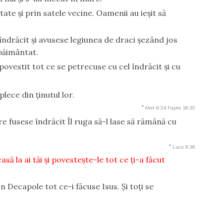
etate şi prin satele vecine. Oamenii au ieşit să
se îndrăcit şi avusese legiunea de draci şezând jos
spăimântat.
povestit tot ce se petrecuse cu cel îndrăcit şi cu
lece din ţinutul lor.
*
Mat 8:34
Fapte 16:39
e fusese îndrăcit Îl ruga să-l lase să rămână cu
*
Luca 8:38
asă la ai tăi şi povesteşte-le tot ce ţi-a făcut
in Decapole tot ce-i făcuse Isus. Şi toţi se