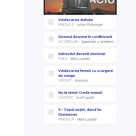
Vindecarea duhului
PREDICĂ
Iulian Polocoșer
Domnul doarme în corăbioară
ACORDURI
Speranţa şi prietenii
Indracitul devenit misionar
ESEU
Max Lucado
Vindecarea femeii cu scurgere
de sange
VERSET
Anonim
Nu te teme! Crede numai!
CÂNTEC
Iosif Lazăr
3 – Copiii noștri, darul lui
Dumnezeu
PREDICĂ
Max Lucado