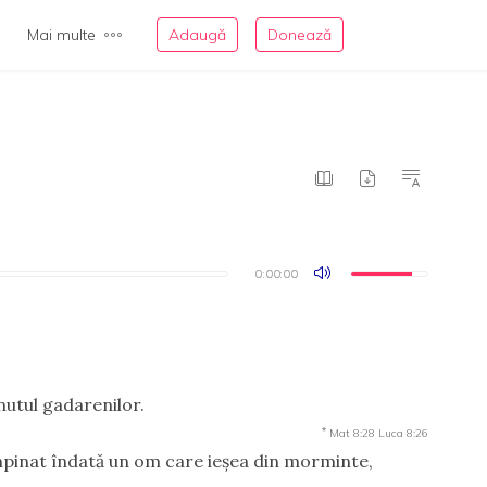
Mai multe
Adaugă
Donează
0:00:00
0:00:00
inutul gadarenilor.
*
Mat 8:28
Luca 8:26
âmpinat îndată un om care ieşea din morminte,