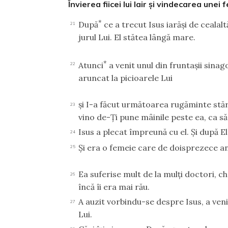
Învierea fiicei lui Iair şi vindecarea un
*
După
ce a trecut Isus iarăşi de cealal
21
jurul Lui. El stătea lângă mare.
*
Atunci
a venit unul din fruntaşii sinag
22
aruncat la picioarele Lui
şi I-a făcut următoarea rugăminte stă
23
vino de-Ţi pune mâinile peste ea, ca să 
Isus a plecat împreună cu el. Şi după 
24
Şi era o femeie care de doisprezece a
25
Ea suferise mult de la mulţi doctori, ch
26
încă îi era mai rău.
A auzit vorbindu-se despre Isus, a veni
27
Lui.