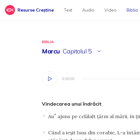
Resurse Creștine
Text
Audio
Video
Biblia
BIBLIA
Marcu
Capitolul
5
0:00:00
0:00:00
Vindecarea unui îndrăcit
*
Au
ajuns pe celălalt ţărm al mării, în ţ
1
Când a ieşit Isus din corabie, L-a înt
2