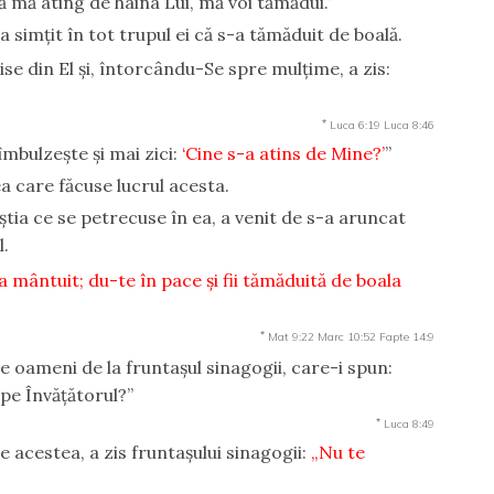
să mă ating de haina Lui, mă voi tămădui.”
i a simţit în tot trupul ei că s-a tămăduit de boală.
ise din El şi, întorcându-Se spre mulţime, a zis:
*
Luca 6:19
Luca 8:46
îmbulzeşte şi mai zici:
‘Cine s-a atins de Mine?’
”
ea care făcuse lucrul acesta.
ştia ce se petrecuse în ea, a venit de s-a aruncat
l.
a mântuit; du-te în pace şi fii tămăduită de boala
*
Mat 9:22
Marc 10:52
Fapte 14:9
şte oameni de la fruntaşul sinagogii, care-i spun:
 pe Învăţătorul?”
*
Luca 8:49
e acestea, a zis fruntaşului sinagogii:
„Nu te