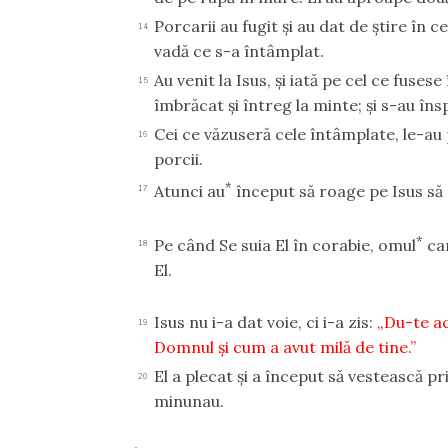
Porcarii au fugit şi au dat de ştire în c
14
vadă ce s-a întâmplat.
Au venit la Isus, şi iată pe cel ce fuse
15
îmbrăcat şi întreg la minte; şi s-au în
Cei ce văzuseră cele întâmplate, le-au 
16
porcii.
*
Atunci au
început să roage pe Isus să p
17
*
Pe când Se suia El în corabie, omul
car
18
El.
Isus nu i-a dat voie, ci i-a zis:
„Du-te ac
19
Domnul şi cum a avut milă de tine.”
El a plecat şi a început să vestească pr
20
minunau.