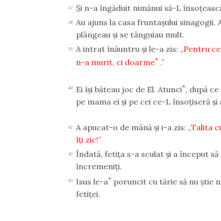
Şi n-a îngăduit nimănui să-L însoţească,
37
Au ajuns la casa fruntaşului sinagogii. 
38
plângeau şi se tânguiau mult.
A intrat înăuntru şi le-a zis:
„Pentru ce 
39
*
n-a murit, ci doarme
.”
*
Ei îşi băteau joc de El. Atunci
, după ce 
40
pe mama ei şi pe cei ce-L însoţiseră şi
A apucat-o de mână şi i-a zis:
„Talita c
41
îţi zic!”
Îndată, fetiţa s-a sculat şi a început s
42
încremeniţi.
*
Isus le-a
poruncit cu tărie să nu ştie 
43
fetiţei.