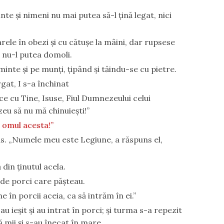
te şi nimeni nu mai putea să-l ţină legat, nici
rele în obezi şi cu cătuşe la mâini, dar rupsese
i nu-l putea domoli.
inte şi pe munţi, ţipând şi tăindu-se cu pietre.
gat, I s-a închinat
ace cu Tine, Isuse, Fiul Dumnezeului celui
eu să nu mă chinuieşti!”
n omul acesta!”
sus. „Numele meu este Legiune, a răspuns el,
 din ţinutul acela.
de porci care păşteau.
e în porcii aceia, ca să intrăm în ei.”
au ieşit şi au intrat în porci; şi turma s-a repezit
mii şi s-au înecat în mare.