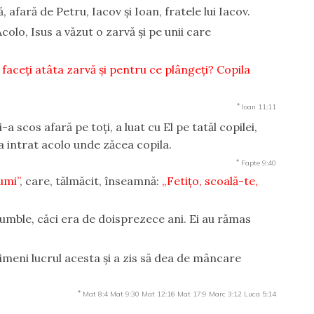
 afară de Petru, Iacov şi Ioan, fratele lui Iacov.
Acolo, Isus a văzut o zarvă şi pe unii care
faceţi atâta zarvă şi pentru ce plângeţi? Copila
*
Ioan 11:11
i-a scos afară pe toţi, a luat cu El pe tatăl copilei,
 a intrat acolo unde zăcea copila.
*
Fapte 9:40
umi”
, care, tălmăcit, înseamnă:
„Fetiţo, scoală-te,
ă umble, căci era de doisprezece ani. Ei au rămas
nimeni lucrul acesta şi a zis să dea de mâncare
*
Mat 8:4
Mat 9:30
Mat 12:16
Mat 17:9
Marc 3:12
Luca 5:14