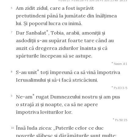
Ps 69:27
Ps 69:28
Ps 109:14
Ps 109:15
Ier 18:23
Am zidit zidul, care a fost isprăvit
6
pretutindeni până la jumătate din înălţimea
lui. Şi poporul lucra cu inimă.
*
Dar Sanbalat
, Tobia, arabii, amoniţii şi
7
asdodiţii s-au supărat foarte tare când au
auzit că dregerea zidurilor înainta şi că
spărturile începeau să se astupe.
*
Neem 4:1
*
S-au unit
toţi împreună ca să vină împotriva
8
Ierusalimului şi să-i facă stricăciuni.
*
Ps 83:3-5
*
Ne-am
rugat Dumnezeului nostru şi am pus
9
o strajă zi şi noapte, ca să ne apere
împotriva loviturilor lor.
*
Ps 50:15
Însă Iuda zicea: „Puterile celor ce duc
10
poverile slăbesc şi dărâmăturile sunt multe;