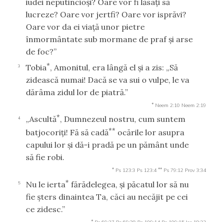
iudei neputincioşi? Oare vor fi lăsaţi să
lucreze? Oare vor jertfi? Oare vor isprăvi?
Oare vor da ei viaţă unor pietre
înmormântate sub mormane de praf şi arse
de foc?”
*
Tobia
, Amonitul, era lângă el şi a zis: „Să
3
zidească numai! Dacă se va sui o vulpe, le va
dărâma zidul lor de piatră.”
*
Neem 2:10
Neem 2:19
*
„Ascultă
, Dumnezeul nostru, cum suntem
4
**
batjocoriţi! Fă să cadă
ocările lor asupra
capului lor şi dă-i pradă pe un pământ unde
să fie robi.
*
**
Ps 123:3
Ps 123:4
Ps 79:12
Prov 3:34
*
Nu le ierta
fărădelegea, şi păcatul lor să nu
5
fie şters dinaintea Ta, căci au necăjit pe cei
ce zidesc.”
*