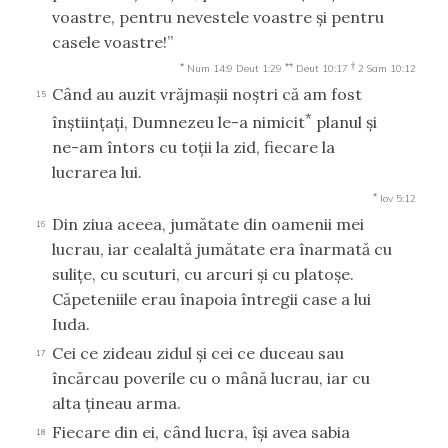
voastre, pentru nevestele voastre şi pentru
casele voastre!”
*
**
†
Num 14:9
Deut 1:29
Deut 10:17
2 Sam 10:12
Când au auzit vrăjmaşii noştri că am fost
15
*
înştiinţaţi, Dumnezeu le-a nimicit
planul şi
ne-am întors cu toţii la zid, fiecare la
lucrarea lui.
*
Iov 5:12
Din ziua aceea, jumătate din oamenii mei
16
lucrau, iar cealaltă jumătate era înarmată cu
suliţe, cu scuturi, cu arcuri şi cu platoşe.
Căpeteniile erau înapoia întregii case a lui
Iuda.
Cei ce zideau zidul şi cei ce duceau sau
17
încărcau poverile cu o mână lucrau, iar cu
alta ţineau arma.
Fiecare din ei, când lucra, îşi avea sabia
18