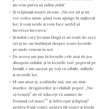
nu vom putea să zidim zidul.”
Şi vrăjmaşii noştri ziceau: „Nu vor şti şi nu
11
vor vedea nimic până vom ajunge în mijlocul
lor; îi vom ucide şi vom face astfel să
înceteze lucrarea.”
Şi iudeii care locuiau lângă ei au venit de zece
12
ori şi ne-au înştiinţat despre toate locurile
pe unde veneau la noi.
De aceea am pus în locurile cele mai de jos,
13
dinapoia zidului, şi în locurile tari, poporul pe
familii, i-am aşezat pe toţi cu săbiile, suliţele
şi arcurile lor.
M-am uitat şi, sculându-mă, am zis mai-
14
marilor, dregătorilor şi celuilalt popor: „Nu
*
vă temeţi
de ei! Aduceţi-vă aminte de
**
†
Domnul cel mare
şi înfricoşat şi luptaţi
pentru fraţii voştri, pentru fiii voştri şi fetele