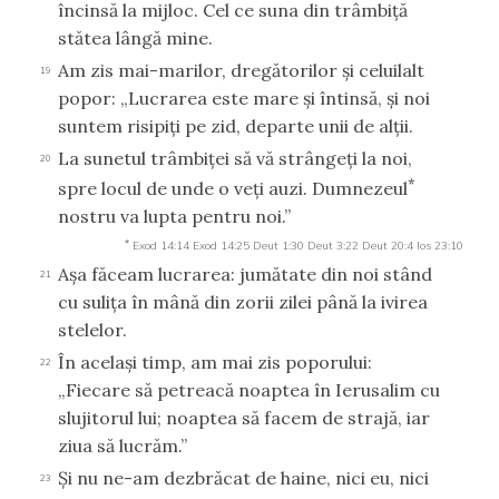
încinsă la mijloc. Cel ce suna din trâmbiţă
stătea lângă mine.
Am zis mai-marilor, dregătorilor şi celuilalt
19
popor: „Lucrarea este mare şi întinsă, şi noi
suntem risipiţi pe zid, departe unii de alţii.
La sunetul trâmbiţei să vă strângeţi la noi,
20
*
spre locul de unde o veţi auzi. Dumnezeul
nostru va lupta pentru noi.”
*
Exod 14:14
Exod 14:25
Deut 1:30
Deut 3:22
Deut 20:4
Ios 23:10
Aşa făceam lucrarea: jumătate din noi stând
21
cu suliţa în mână din zorii zilei până la ivirea
stelelor.
În acelaşi timp, am mai zis poporului:
22
„Fiecare să petreacă noaptea în Ierusalim cu
slujitorul lui; noaptea să facem de strajă, iar
ziua să lucrăm.”
Şi nu ne-am dezbrăcat de haine, nici eu, nici
23