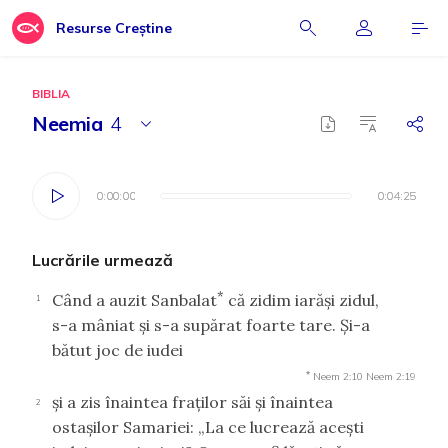
Resurse Creștine
BIBLIA
Neemia
4
0:00:00
0:00:00
0:04:25
0:04:25
Lucrările urmează
*
Când a auzit Sanbalat
că zidim iarăşi zidul,
1
s-a mâniat şi s-a supărat foarte tare. Şi-a
bătut joc de iudei
*
Neem 2:10
Neem 2:19
şi a zis înaintea fraţilor săi şi înaintea
2
ostaşilor Samariei: „La ce lucrează aceşti