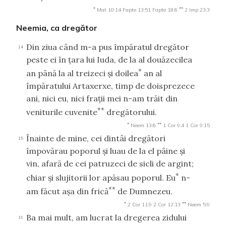
*
**
Mat 10:14
Fapte 13:51
Fapte 18:6
2 Imp 23:3
Neemia, ca dregător
Din ziua când m-a pus împăratul dregător
14
peste ei în ţara lui Iuda, de la al douăzecilea
*
an până la al treizeci şi doilea
an al
împăratului Artaxerxe, timp de doisprezece
ani, nici eu, nici fraţii mei n-am trăit din
**
veniturile cuvenite
dregătorului.
*
**
Neem 13:6
1 Cor 9:4
1 Cor 9:15
Înainte de mine, cei dintâi dregători
15
împovărau poporul şi luau de la el pâine şi
vin, afară de cei patruzeci de sicli de argint;
*
chiar şi slujitorii lor apăsau poporul. Eu
n-
**
am făcut aşa din frică
de Dumnezeu.
*
**
2 Cor 11:9
2 Cor 12:13
Neem 5:9
Ba mai mult, am lucrat la dregerea zidului
16