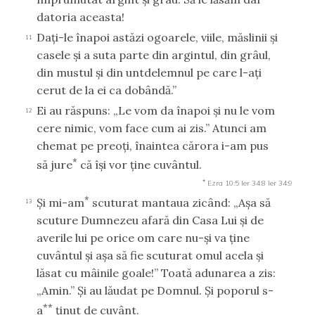
datoria aceasta!
Daţi-le înapoi astăzi ogoarele, viile, măslinii şi
11
casele şi a suta parte din argintul, din grâul,
din mustul şi din untdelemnul pe care l-aţi
cerut de la ei ca dobândă.”
Ei au răspuns: „Le vom da înapoi şi nu le vom
12
cere nimic, vom face cum ai zis.” Atunci am
chemat pe preoţi, înaintea cărora i-am pus
*
să jure
că îşi vor ţine cuvântul.
*
Ezra 10:5
Ier 34:8
Ier 34:9
*
Şi mi-am
scuturat mantaua zicând: „Aşa să
13
scuture Dumnezeu afară din Casa Lui şi de
averile lui pe orice om care nu-şi va ţine
cuvântul şi aşa să fie scuturat omul acela şi
lăsat cu mâinile goale!” Toată adunarea a zis:
„Amin.” Şi au lăudat pe Domnul. Şi poporul s-
**
a
ţinut de cuvânt.