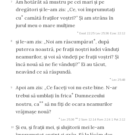
Am hotărât să mustru pe cei mari şi pe
7
dregători şi le-am zis: „Ce, voi împrumutaţi
*
cu
camătă fraţilor voştri?” Şi am strâns în
jurul meu o mare mulţime
*
Exod 22:25
Lev 25:36
Ezec 22:12
*
şi le-am zis: „Noi am răscumpărat
, după
8
puterea noastră, pe fraţii noştri iudei vânduţi
neamurilor, şi voi să vindeţi pe fraţii voştri? Şi
încă nouă să ne fie vânduţi?” Ei au tăcut,
neavând ce să răspundă.
*
Lev 25:48
Apoi am zis: „Ce faceţi voi nu este bine. N-ar
9
*
trebui să umblaţi în frica
Dumnezeului
**
nostru, ca
să nu fiţi de ocara neamurilor
vrăjmaşe nouă?
*
**
Lev 25:36
2 Sam 12:14
Rom 2:24
1 Pet 2:12
Şi eu, şi fraţii mei, şi slujitorii mei le-am
10
împrumutat argint şi grâu. Să le lăsăm dar