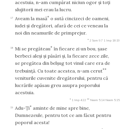
acestuia, n-am cumpărat niciun ogor şi toţi
slujitorii mei erau la lucru.
*
Aveam la masă
o sută cincizeci de oameni,
17
iudei şi dregători, afară de cei ce veneau la
noi din neamurile de primprejur.
*
2 Sam 9:7
1 Imp 18:19
*
Mi se pregăteau
în fiecare zi un bou, şase
18
berbeci aleşi şi păsări şi, la fiecare zece zile,
se pregătea din belşug tot vinul care era de
**
trebuinţă. Cu toate acestea, n-am cerut
veniturile cuvenite dregătorului, pentru că
lucrările apăsau greu asupra poporului
acestuia.
*
**
1 Imp 4:22
Neem 5:14
Neem 5:15
*
Adu-Ţi
aminte de mine spre bine,
19
Dumnezeule, pentru tot ce am făcut pentru
poporul acesta!
*