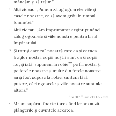
mâncăm şi să trăim.”
Alţii ziceau: „Punem zălog ogoarele, viile şi
3
casele noastre, ca să avem grâu în timpul
foametei.”
Alţii ziceau: „Am împrumutat argint punând
4
zălog ogoarele şi viile noastre pentru birul
împăratului.
*
Şi totuşi carnea
noastră este ca şi carnea
5
fraţilor noştri, copiii noştri sunt ca şi copiii
**
lor; şi iată, supunem la robie
pe fiii noştri şi
pe fetele noastre şi multe din fetele noastre
au şi fost supuse la robie; suntem fără
putere, căci ogoarele şi viile noastre sunt ale
altora.”
*
**
Isa 58:7
Exod 21:7
Lev 25:39
M-am supărat foarte tare când le-am auzit
6
plângerile şi cuvintele acestea.