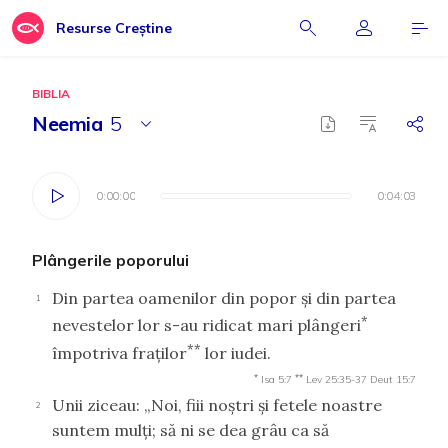
Resurse Creștine
BIBLIA
Neemia
5
0:00:00
0:00:00
0:04:03
0:04:03
Plângerile poporului
Din partea oamenilor din popor şi din partea
1
*
nevestelor lor s-au ridicat mari plângeri
**
împotriva fraţilor
lor iudei.
*
**
Isa 5:7
Lev 25:35-37
Deut 15:7
Unii ziceau: „Noi, fiii noştri şi fetele noastre
2
suntem mulţi; să ni se dea grâu ca să