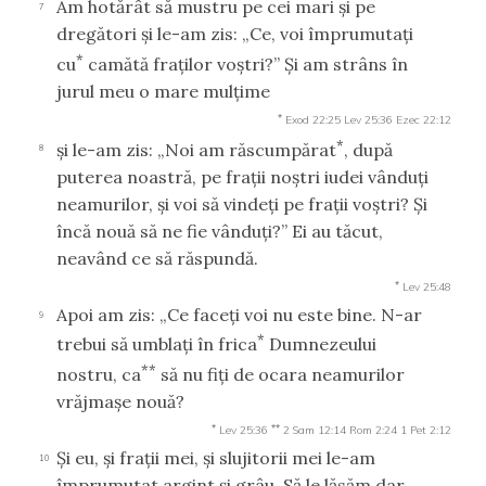
Am hotărât să mustru pe cei mari şi pe
7
dregători şi le-am zis: „Ce, voi împrumutaţi
*
cu
camătă fraţilor voştri?” Şi am strâns în
jurul meu o mare mulţime
*
Exod 22:25
Lev 25:36
Ezec 22:12
*
şi le-am zis: „Noi am răscumpărat
, după
8
puterea noastră, pe fraţii noştri iudei vânduţi
neamurilor, şi voi să vindeţi pe fraţii voştri? Şi
încă nouă să ne fie vânduţi?” Ei au tăcut,
neavând ce să răspundă.
*
Lev 25:48
Apoi am zis: „Ce faceţi voi nu este bine. N-ar
9
*
trebui să umblaţi în frica
Dumnezeului
**
nostru, ca
să nu fiţi de ocara neamurilor
vrăjmaşe nouă?
*
**
Lev 25:36
2 Sam 12:14
Rom 2:24
1 Pet 2:12
Şi eu, şi fraţii mei, şi slujitorii mei le-am
10
împrumutat argint şi grâu. Să le lăsăm dar