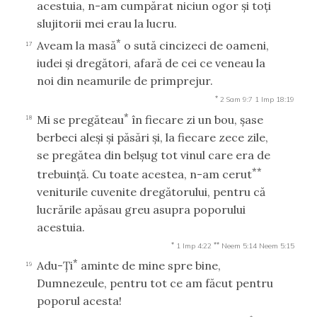
acestuia, n-am cumpărat niciun ogor şi toţi
slujitorii mei erau la lucru.
*
Aveam la masă
o sută cincizeci de oameni,
17
iudei şi dregători, afară de cei ce veneau la
noi din neamurile de primprejur.
*
2 Sam 9:7
1 Imp 18:19
*
Mi se pregăteau
în fiecare zi un bou, şase
18
berbeci aleşi şi păsări şi, la fiecare zece zile,
se pregătea din belşug tot vinul care era de
**
trebuinţă. Cu toate acestea, n-am cerut
veniturile cuvenite dregătorului, pentru că
lucrările apăsau greu asupra poporului
acestuia.
*
**
1 Imp 4:22
Neem 5:14
Neem 5:15
*
Adu-Ţi
aminte de mine spre bine,
19
Dumnezeule, pentru tot ce am făcut pentru
poporul acesta!
*