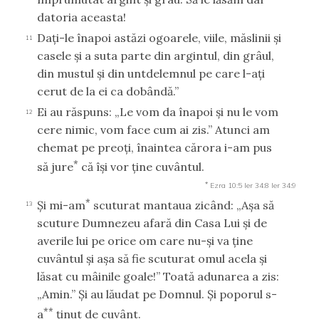
datoria aceasta!
Daţi-le înapoi astăzi ogoarele, viile, măslinii şi
11
casele şi a suta parte din argintul, din grâul,
din mustul şi din untdelemnul pe care l-aţi
cerut de la ei ca dobândă.”
Ei au răspuns: „Le vom da înapoi şi nu le vom
12
cere nimic, vom face cum ai zis.” Atunci am
chemat pe preoţi, înaintea cărora i-am pus
*
să jure
că îşi vor ţine cuvântul.
*
Ezra 10:5
Ier 34:8
Ier 34:9
*
Şi mi-am
scuturat mantaua zicând: „Aşa să
13
scuture Dumnezeu afară din Casa Lui şi de
averile lui pe orice om care nu-şi va ţine
cuvântul şi aşa să fie scuturat omul acela şi
lăsat cu mâinile goale!” Toată adunarea a zis:
„Amin.” Şi au lăudat pe Domnul. Şi poporul s-
**
a
ţinut de cuvânt.