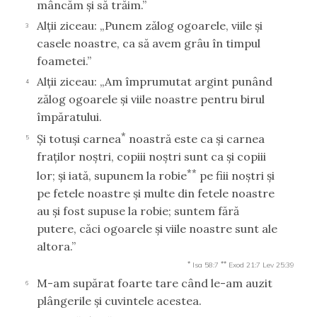
mâncăm şi să trăim.”
Alţii ziceau: „Punem zălog ogoarele, viile şi
3
casele noastre, ca să avem grâu în timpul
foametei.”
Alţii ziceau: „Am împrumutat argint punând
4
zălog ogoarele şi viile noastre pentru birul
împăratului.
*
Şi totuşi carnea
noastră este ca şi carnea
5
fraţilor noştri, copiii noştri sunt ca şi copiii
**
lor; şi iată, supunem la robie
pe fiii noştri şi
pe fetele noastre şi multe din fetele noastre
au şi fost supuse la robie; suntem fără
putere, căci ogoarele şi viile noastre sunt ale
altora.”
*
**
Isa 58:7
Exod 21:7
Lev 25:39
M-am supărat foarte tare când le-am auzit
6
plângerile şi cuvintele acestea.