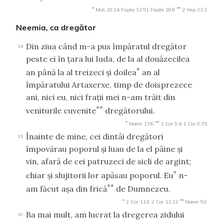
*
**
Mat 10:14
Fapte 13:51
Fapte 18:6
2 Imp 23:3
Neemia, ca dregător
Din ziua când m-a pus împăratul dregător
14
peste ei în ţara lui Iuda, de la al douăzecilea
*
an până la al treizeci şi doilea
an al
împăratului Artaxerxe, timp de doisprezece
ani, nici eu, nici fraţii mei n-am trăit din
**
veniturile cuvenite
dregătorului.
*
**
Neem 13:6
1 Cor 9:4
1 Cor 9:15
Înainte de mine, cei dintâi dregători
15
împovărau poporul şi luau de la el pâine şi
vin, afară de cei patruzeci de sicli de argint;
*
chiar şi slujitorii lor apăsau poporul. Eu
n-
**
am făcut aşa din frică
de Dumnezeu.
*
**
2 Cor 11:9
2 Cor 12:13
Neem 5:9
Ba mai mult, am lucrat la dregerea zidului
16