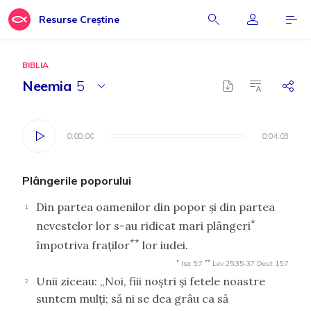
Resurse Creștine
BIBLIA
Neemia
5
0:00:00
0:00:00
0:04:03
0:04:03
Plângerile poporului
Din partea oamenilor din popor şi din partea
1
*
nevestelor lor s-au ridicat mari plângeri
**
împotriva fraţilor
lor iudei.
*
**
Isa 5:7
Lev 25:35-37
Deut 15:7
Unii ziceau: „Noi, fiii noştri şi fetele noastre
2
suntem mulţi; să ni se dea grâu ca să