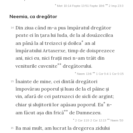
*
**
Mat 10:14
Fapte 13:51
Fapte 18:6
2 Imp 23:3
Neemia, ca dregător
Din ziua când m-a pus împăratul dregător
14
peste ei în ţara lui Iuda, de la al douăzecilea
*
an până la al treizeci şi doilea
an al
împăratului Artaxerxe, timp de doisprezece
ani, nici eu, nici fraţii mei n-am trăit din
**
veniturile cuvenite
dregătorului.
*
**
Neem 13:6
1 Cor 9:4
1 Cor 9:15
Înainte de mine, cei dintâi dregători
15
împovărau poporul şi luau de la el pâine şi
vin, afară de cei patruzeci de sicli de argint;
*
chiar şi slujitorii lor apăsau poporul. Eu
n-
**
am făcut aşa din frică
de Dumnezeu.
*
**
2 Cor 11:9
2 Cor 12:13
Neem 5:9
Ba mai mult, am lucrat la dregerea zidului
16