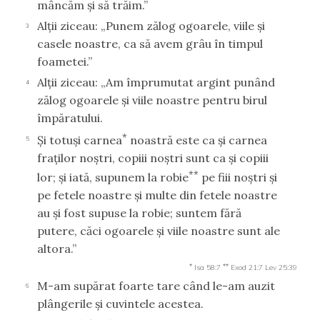
mâncăm şi să trăim.”
Alţii ziceau: „Punem zălog ogoarele, viile şi
3
casele noastre, ca să avem grâu în timpul
foametei.”
Alţii ziceau: „Am împrumutat argint punând
4
zălog ogoarele şi viile noastre pentru birul
împăratului.
*
Şi totuşi carnea
noastră este ca şi carnea
5
fraţilor noştri, copiii noştri sunt ca şi copiii
**
lor; şi iată, supunem la robie
pe fiii noştri şi
pe fetele noastre şi multe din fetele noastre
au şi fost supuse la robie; suntem fără
putere, căci ogoarele şi viile noastre sunt ale
altora.”
*
**
Isa 58:7
Exod 21:7
Lev 25:39
M-am supărat foarte tare când le-am auzit
6
plângerile şi cuvintele acestea.