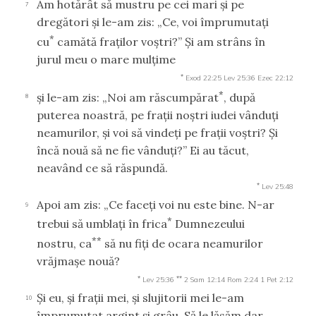
Am hotărât să mustru pe cei mari şi pe
7
dregători şi le-am zis: „Ce, voi împrumutaţi
*
cu
camătă fraţilor voştri?” Şi am strâns în
jurul meu o mare mulţime
*
Exod 22:25
Lev 25:36
Ezec 22:12
*
şi le-am zis: „Noi am răscumpărat
, după
8
puterea noastră, pe fraţii noştri iudei vânduţi
neamurilor, şi voi să vindeţi pe fraţii voştri? Şi
încă nouă să ne fie vânduţi?” Ei au tăcut,
neavând ce să răspundă.
*
Lev 25:48
Apoi am zis: „Ce faceţi voi nu este bine. N-ar
9
*
trebui să umblaţi în frica
Dumnezeului
**
nostru, ca
să nu fiţi de ocara neamurilor
vrăjmaşe nouă?
*
**
Lev 25:36
2 Sam 12:14
Rom 2:24
1 Pet 2:12
Şi eu, şi fraţii mei, şi slujitorii mei le-am
10
împrumutat argint şi grâu. Să le lăsăm dar