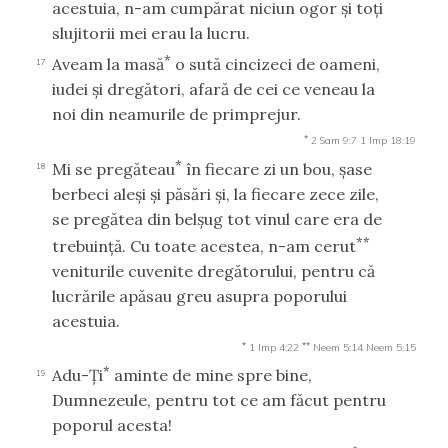
acestuia, n-am cumpărat niciun ogor şi toţi
slujitorii mei erau la lucru.
*
Aveam la masă
o sută cincizeci de oameni,
17
iudei şi dregători, afară de cei ce veneau la
noi din neamurile de primprejur.
*
2 Sam 9:7
1 Imp 18:19
*
Mi se pregăteau
în fiecare zi un bou, şase
18
berbeci aleşi şi păsări şi, la fiecare zece zile,
se pregătea din belşug tot vinul care era de
**
trebuinţă. Cu toate acestea, n-am cerut
veniturile cuvenite dregătorului, pentru că
lucrările apăsau greu asupra poporului
acestuia.
*
**
1 Imp 4:22
Neem 5:14
Neem 5:15
*
Adu-Ţi
aminte de mine spre bine,
19
Dumnezeule, pentru tot ce am făcut pentru
poporul acesta!
*