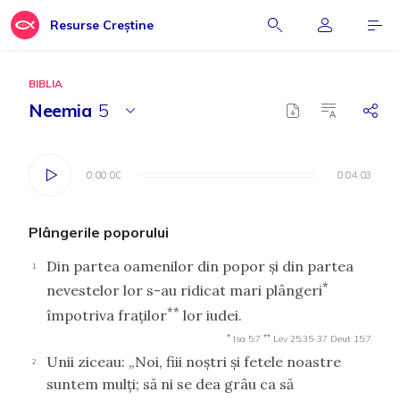
Resurse Creștine
BIBLIA
Neemia
5
0:00:00
0:00:00
0:04:03
0:04:03
Plângerile poporului
Din partea oamenilor din popor şi din partea
1
*
nevestelor lor s-au ridicat mari plângeri
**
împotriva fraţilor
lor iudei.
*
**
Isa 5:7
Lev 25:35-37
Deut 15:7
Unii ziceau: „Noi, fiii noştri şi fetele noastre
2
suntem mulţi; să ni se dea grâu ca să