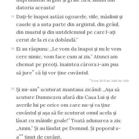
datoria aceasta!
Daţi-le înapoi astăzi ogoarele, viile, măslinii şi
11
casele şi a suta parte din argintul, din grâul,
din mustul şi din untdelemnul pe care l-aţi
cerut de la ei ca dobândă.”
Ei au răspuns: „Le vom da înapoi şi nu le vom
12
cere nimic, vom face cum ai zis.” Atunci am
chemat pe preoţi, înaintea cărora i-am pus
*
să jure
că îşi vor ţine cuvântul.
*
Ezra 10:5
Ier 34:8
Ier 34:9
*
Şi mi-am
scuturat mantaua zicând: „Aşa să
13
scuture Dumnezeu afară din Casa Lui şi de
averile lui pe orice om care nu-şi va ţine
cuvântul şi aşa să fie scuturat omul acela şi
lăsat cu mâinile goale!” Toată adunarea a zis:
„Amin.” Şi au lăudat pe Domnul. Şi poporul s-
**
a
ţinut de cuvânt.