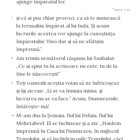
ajunge împăratul lor
*
Neem 2:19
şi că ai pus chiar proroci, ca să te numească
7
la Ierusalim împărat al lui Iuda. Şi acum
lucrurile acestea vor ajunge la cunoştinţa
împăratului. Vino dar şi să ne sfătuim
împreună.”
Am trimis următorul răspuns lui Sanbalat:
8
„Ce ai spus tu în scrisoare nu este; tu de la
tine le născoceşti!”
Toţi oamenii aceştia voiau să ne înfricoşeze
9
şi îşi ziceau: „Li se va înmuia inima, şi
lucrarea nu se va face.” Acum, Dumnezeule,
întăreşte-mă!
M-am dus la Şemaia, fiul lui Delaia, fiul lui
10
Mehetabeel. El se închisese şi a zis: „Haidem
împreună în Casa lui Dumnezeu, în mijlocul
Templului, şi să închidem uşile Templului, căci