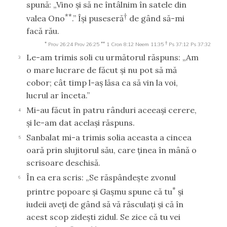
spună: „Vino şi să ne întâlnim în satele din
**
†
valea Ono
.” Îşi puseseră
de gând să-mi
facă rău.
*
**
†
Prov 26:24
Prov 26:25
1 Cron 8:12
Neem 11:35
Ps 37:12
Ps 37:32
Le-am trimis soli cu următorul răspuns: „Am
3
o mare lucrare de făcut şi nu pot să mă
cobor; cât timp l-aş lăsa ca să vin la voi,
lucrul ar înceta.”
Mi-au făcut în patru rânduri aceeaşi cerere,
4
şi le-am dat acelaşi răspuns.
Sanbalat mi-a trimis solia aceasta a cincea
5
oară prin slujitorul său, care ţinea în mână o
scrisoare deschisă.
În ea era scris: „Se răspândeşte zvonul
6
*
printre popoare şi Gaşmu spune că tu
şi
iudeii aveţi de gând să vă răsculaţi şi că în
acest scop zideşti zidul. Se zice că tu vei