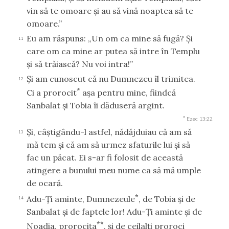
vin să te omoare şi au să vină noaptea să te
omoare.”
Eu am răspuns: „Un om ca mine să fugă? Şi
11
care om ca mine ar putea să intre în Templu
şi să trăiască? Nu voi intra!”
Şi am cunoscut că nu Dumnezeu îl trimitea.
12
*
Ci a prorocit
aşa pentru mine, fiindcă
Sanbalat şi Tobia îi dăduseră argint.
*
Ezec 13:22
Şi, câştigându-l astfel, nădăjduiau că am să
13
mă tem şi că am să urmez sfaturile lui şi să
fac un păcat. Ei s-ar fi folosit de această
atingere a bunului meu nume ca să mă umple
de ocară.
*
Adu-Ţi aminte, Dumnezeule
, de Tobia şi de
14
Sanbalat şi de faptele lor! Adu-Ţi aminte şi de
**
Noadia, prorociţa
, şi de ceilalţi proroci