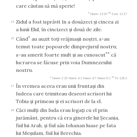
care căutau să mă sperie!
*
**
Neem 13:29
Ezec 13:17
Zidul a fost isprăvit în a douăzeci şi cincea zi
15
a lunii Elul, în cincizeci şi două de zile.
*
Când
au auzit toţi vrăjmaşii noştri, s-au
16
temut toate popoarele dimprejurul nostru;
**
s-au smerit foarte mult şi au cunoscut
că
lucrarea se făcuse prin voia Dumnezeului
nostru.
*
**
Neem 2:10
Neem 4:1
Neem 4:7
Neem 6:1
Ps 126:2
În vremea aceea erau unii fruntaşi din
17
Iudeea care trimiteau deseori scrisori lui
Tobia şi primeau şi ei scrisori de la el.
Căci mulţi din Iuda erau legaţi cu el prin
18
jurământ, pentru că era ginerele lui Şecania,
fiul lui Arah, şi fiul său Iohanan luase pe fata
lui Meşulam, fiul lui Berechia.