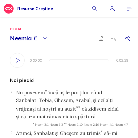
Resurse Creștine
BIBLIA
Neemia
6
0:00:00
0:00:00
0:03:39
0:03:39
Noi piedici
*
Nu pusesem
încă uşile porţilor când
1
Sanbalat, Tobia, Gheşem, Arabul, şi ceilalţi
**
vrăjmaşi ai noştri au auzit
că zidisem zidul
şi că n-a mai rămas nicio spărtură.
*
**
Neem 3:1
Neem 3:3
Neem 2:10
Neem 2:19
Neem 4:1
Neem 4:7
*
Atunci, Sanbalat şi Gheşem au trimis
să-mi
2