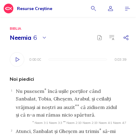
Resurse Creștine
BIBLIA
Neemia
6
0:00:00
0:00:00
0:03:39
0:03:39
Noi piedici
*
Nu pusesem
încă uşile porţilor când
1
Sanbalat, Tobia, Gheşem, Arabul, şi ceilalţi
**
vrăjmaşi ai noştri au auzit
că zidisem zidul
şi că n-a mai rămas nicio spărtură.
*
**
Neem 3:1
Neem 3:3
Neem 2:10
Neem 2:19
Neem 4:1
Neem 4:7
*
Atunci, Sanbalat şi Gheşem au trimis
să-mi
2