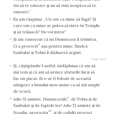
vin să te omoare şi au să vină noaptea să te
omoare.”
Eu am răspuns: „Un om ca mine să fugă? Şi
11
care om ca mine ar putea să intre în Templu
şi să trăiască? Nu voi intra!”
Şi am cunoscut că nu Dumnezeu îl trimitea.
12
*
Ci a prorocit
aşa pentru mine, fiindcă
Sanbalat şi Tobia îi dăduseră argint.
*
Ezec 13:22
Şi, câştigându-l astfel, nădăjduiau că am să
13
mă tem şi că am să urmez sfaturile lui şi să
fac un păcat. Ei s-ar fi folosit de această
atingere a bunului meu nume ca să mă umple
de ocară.
*
Adu-Ţi aminte, Dumnezeule
, de Tobia şi de
14
Sanbalat şi de faptele lor! Adu-Ţi aminte şi de
**
Noadia, prorociţa
, şi de ceilalţi proroci