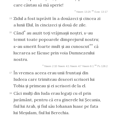
care căutau să mă sperie!
*
**
Neem 13:29
Ezec 13:17
Zidul a fost isprăvit în a douăzeci şi cincea zi
15
a lunii Elul, în cincizeci şi două de zile.
*
Când
au auzit toţi vrăjmaşii noştri, s-au
16
temut toate popoarele dimprejurul nostru;
**
s-au smerit foarte mult şi au cunoscut
că
lucrarea se făcuse prin voia Dumnezeului
nostru.
*
**
Neem 2:10
Neem 4:1
Neem 4:7
Neem 6:1
Ps 126:2
În vremea aceea erau unii fruntaşi din
17
Iudeea care trimiteau deseori scrisori lui
Tobia şi primeau şi ei scrisori de la el.
Căci mulţi din Iuda erau legaţi cu el prin
18
jurământ, pentru că era ginerele lui Şecania,
fiul lui Arah, şi fiul său Iohanan luase pe fata
lui Meşulam, fiul lui Berechia.