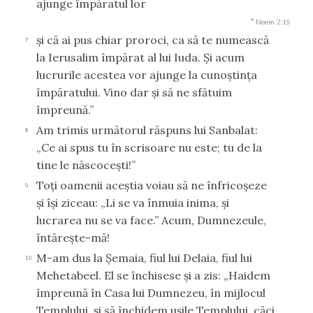
ajunge împăratul lor
*
Neem 2:19
şi că ai pus chiar proroci, ca să te numească
7
la Ierusalim împărat al lui Iuda. Şi acum
lucrurile acestea vor ajunge la cunoştinţa
împăratului. Vino dar şi să ne sfătuim
împreună.”
Am trimis următorul răspuns lui Sanbalat:
8
„Ce ai spus tu în scrisoare nu este; tu de la
tine le născoceşti!”
Toţi oamenii aceştia voiau să ne înfricoşeze
9
şi îşi ziceau: „Li se va înmuia inima, şi
lucrarea nu se va face.” Acum, Dumnezeule,
întăreşte-mă!
M-am dus la Şemaia, fiul lui Delaia, fiul lui
10
Mehetabeel. El se închisese şi a zis: „Haidem
împreună în Casa lui Dumnezeu, în mijlocul
Templului, şi să închidem uşile Templului, căci