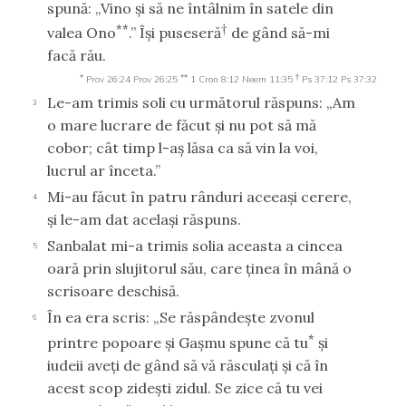
spună: „Vino şi să ne întâlnim în satele din
**
†
valea Ono
.” Îşi puseseră
de gând să-mi
facă rău.
*
**
†
Prov 26:24
Prov 26:25
1 Cron 8:12
Neem 11:35
Ps 37:12
Ps 37:32
Le-am trimis soli cu următorul răspuns: „Am
3
o mare lucrare de făcut şi nu pot să mă
cobor; cât timp l-aş lăsa ca să vin la voi,
lucrul ar înceta.”
Mi-au făcut în patru rânduri aceeaşi cerere,
4
şi le-am dat acelaşi răspuns.
Sanbalat mi-a trimis solia aceasta a cincea
5
oară prin slujitorul său, care ţinea în mână o
scrisoare deschisă.
În ea era scris: „Se răspândeşte zvonul
6
*
printre popoare şi Gaşmu spune că tu
şi
iudeii aveţi de gând să vă răsculaţi şi că în
acest scop zideşti zidul. Se zice că tu vei