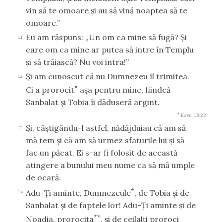
vin să te omoare şi au să vină noaptea să te
omoare.”
Eu am răspuns: „Un om ca mine să fugă? Şi
11
care om ca mine ar putea să intre în Templu
şi să trăiască? Nu voi intra!”
Şi am cunoscut că nu Dumnezeu îl trimitea.
12
*
Ci a prorocit
aşa pentru mine, fiindcă
Sanbalat şi Tobia îi dăduseră argint.
*
Ezec 13:22
Şi, câştigându-l astfel, nădăjduiau că am să
13
mă tem şi că am să urmez sfaturile lui şi să
fac un păcat. Ei s-ar fi folosit de această
atingere a bunului meu nume ca să mă umple
de ocară.
*
Adu-Ţi aminte, Dumnezeule
, de Tobia şi de
14
Sanbalat şi de faptele lor! Adu-Ţi aminte şi de
**
Noadia, prorociţa
, şi de ceilalţi proroci