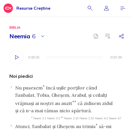
Resurse Creștine
BIBLIA
Neemia
6
0:00:00
0:00:00
0:03:39
0:03:39
Noi piedici
*
Nu pusesem
încă uşile porţilor când
1
Sanbalat, Tobia, Gheşem, Arabul, şi ceilalţi
**
vrăjmaşi ai noştri au auzit
că zidisem zidul
şi că n-a mai rămas nicio spărtură.
*
**
Neem 3:1
Neem 3:3
Neem 2:10
Neem 2:19
Neem 4:1
Neem 4:7
*
Atunci, Sanbalat şi Gheşem au trimis
să-mi
2