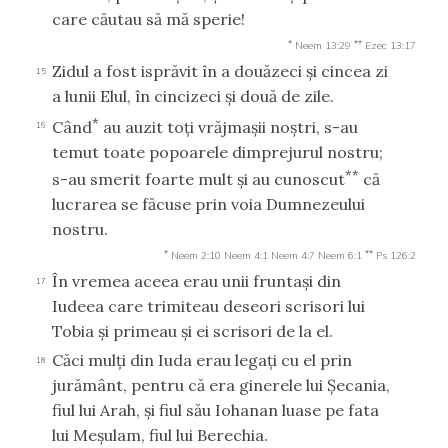
care căutau să mă sperie!
*
**
Neem 13:29
Ezec 13:17
Zidul a fost isprăvit în a douăzeci şi cincea zi
15
a lunii Elul, în cincizeci şi două de zile.
*
Când
au auzit toţi vrăjmaşii noştri, s-au
16
temut toate popoarele dimprejurul nostru;
**
s-au smerit foarte mult şi au cunoscut
că
lucrarea se făcuse prin voia Dumnezeului
nostru.
*
**
Neem 2:10
Neem 4:1
Neem 4:7
Neem 6:1
Ps 126:2
În vremea aceea erau unii fruntaşi din
17
Iudeea care trimiteau deseori scrisori lui
Tobia şi primeau şi ei scrisori de la el.
Căci mulţi din Iuda erau legaţi cu el prin
18
jurământ, pentru că era ginerele lui Şecania,
fiul lui Arah, şi fiul său Iohanan luase pe fata
lui Meşulam, fiul lui Berechia.