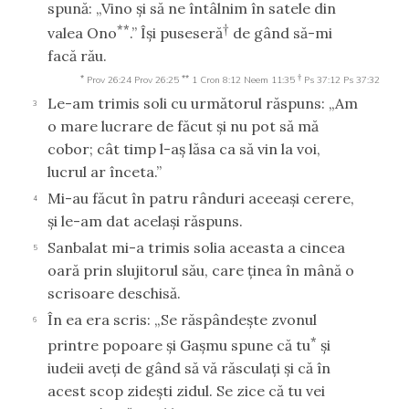
spună: „Vino şi să ne întâlnim în satele din
**
†
valea Ono
.” Îşi puseseră
de gând să-mi
facă rău.
*
**
†
Prov 26:24
Prov 26:25
1 Cron 8:12
Neem 11:35
Ps 37:12
Ps 37:32
Le-am trimis soli cu următorul răspuns: „Am
3
o mare lucrare de făcut şi nu pot să mă
cobor; cât timp l-aş lăsa ca să vin la voi,
lucrul ar înceta.”
Mi-au făcut în patru rânduri aceeaşi cerere,
4
şi le-am dat acelaşi răspuns.
Sanbalat mi-a trimis solia aceasta a cincea
5
oară prin slujitorul său, care ţinea în mână o
scrisoare deschisă.
În ea era scris: „Se răspândeşte zvonul
6
*
printre popoare şi Gaşmu spune că tu
şi
iudeii aveţi de gând să vă răsculaţi şi că în
acest scop zideşti zidul. Se zice că tu vei