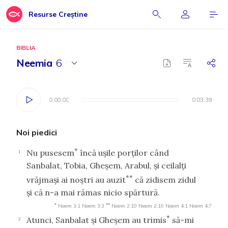
Resurse Creștine
BIBLIA
Neemia
6
0:00:00
0:00:00
0:03:39
0:03:39
Noi piedici
*
Nu pusesem
încă uşile porţilor când
1
Sanbalat, Tobia, Gheşem, Arabul, şi ceilalţi
**
vrăjmaşi ai noştri au auzit
că zidisem zidul
şi că n-a mai rămas nicio spărtură.
*
**
Neem 3:1
Neem 3:3
Neem 2:10
Neem 2:19
Neem 4:1
Neem 4:7
*
Atunci, Sanbalat şi Gheşem au trimis
să-mi
2