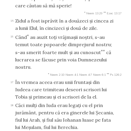
care căutau să mă sperie!
*
**
Neem 13:29
Ezec 13:17
Zidul a fost isprăvit în a douăzeci şi cincea zi
15
a lunii Elul, în cincizeci şi două de zile.
*
Când
au auzit toţi vrăjmaşii noştri, s-au
16
temut toate popoarele dimprejurul nostru;
**
s-au smerit foarte mult şi au cunoscut
că
lucrarea se făcuse prin voia Dumnezeului
nostru.
*
**
Neem 2:10
Neem 4:1
Neem 4:7
Neem 6:1
Ps 126:2
În vremea aceea erau unii fruntaşi din
17
Iudeea care trimiteau deseori scrisori lui
Tobia şi primeau şi ei scrisori de la el.
Căci mulţi din Iuda erau legaţi cu el prin
18
jurământ, pentru că era ginerele lui Şecania,
fiul lui Arah, şi fiul său Iohanan luase pe fata
lui Meşulam, fiul lui Berechia.