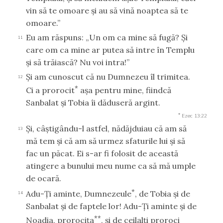
vin să te omoare şi au să vină noaptea să te
omoare.”
Eu am răspuns: „Un om ca mine să fugă? Şi
11
care om ca mine ar putea să intre în Templu
şi să trăiască? Nu voi intra!”
Şi am cunoscut că nu Dumnezeu îl trimitea.
12
*
Ci a prorocit
aşa pentru mine, fiindcă
Sanbalat şi Tobia îi dăduseră argint.
*
Ezec 13:22
Şi, câştigându-l astfel, nădăjduiau că am să
13
mă tem şi că am să urmez sfaturile lui şi să
fac un păcat. Ei s-ar fi folosit de această
atingere a bunului meu nume ca să mă umple
de ocară.
*
Adu-Ţi aminte, Dumnezeule
, de Tobia şi de
14
Sanbalat şi de faptele lor! Adu-Ţi aminte şi de
**
Noadia, prorociţa
, şi de ceilalţi proroci