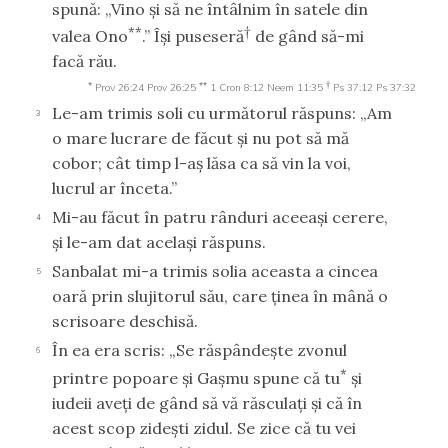
spună: „Vino şi să ne întâlnim în satele din
**
†
valea Ono
.” Îşi puseseră
de gând să-mi
facă rău.
*
**
†
Prov 26:24
Prov 26:25
1 Cron 8:12
Neem 11:35
Ps 37:12
Ps 37:32
Le-am trimis soli cu următorul răspuns: „Am
3
o mare lucrare de făcut şi nu pot să mă
cobor; cât timp l-aş lăsa ca să vin la voi,
lucrul ar înceta.”
Mi-au făcut în patru rânduri aceeaşi cerere,
4
şi le-am dat acelaşi răspuns.
Sanbalat mi-a trimis solia aceasta a cincea
5
oară prin slujitorul său, care ţinea în mână o
scrisoare deschisă.
În ea era scris: „Se răspândeşte zvonul
6
*
printre popoare şi Gaşmu spune că tu
şi
iudeii aveţi de gând să vă răsculaţi şi că în
acest scop zideşti zidul. Se zice că tu vei