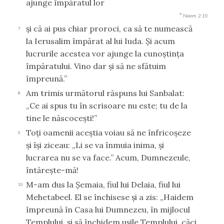
ajunge împăratul lor
*
Neem 2:19
şi că ai pus chiar proroci, ca să te numească
7
la Ierusalim împărat al lui Iuda. Şi acum
lucrurile acestea vor ajunge la cunoştinţa
împăratului. Vino dar şi să ne sfătuim
împreună.”
Am trimis următorul răspuns lui Sanbalat:
8
„Ce ai spus tu în scrisoare nu este; tu de la
tine le născoceşti!”
Toţi oamenii aceştia voiau să ne înfricoşeze
9
şi îşi ziceau: „Li se va înmuia inima, şi
lucrarea nu se va face.” Acum, Dumnezeule,
întăreşte-mă!
M-am dus la Şemaia, fiul lui Delaia, fiul lui
10
Mehetabeel. El se închisese şi a zis: „Haidem
împreună în Casa lui Dumnezeu, în mijlocul
Templului, şi să închidem uşile Templului, căci