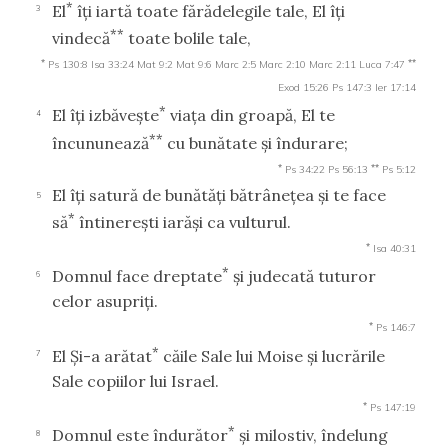
*
El
îţi iartă toate fărădelegile tale, El îţi
3
**
vindecă
toate bolile tale,
*
**
Ps 130:8
Isa 33:24
Mat 9:2
Mat 9:6
Marc 2:5
Marc 2:10
Marc 2:11
Luca 7:47
Exod 15:26
Ps 147:3
Ier 17:14
*
El îţi izbăveşte
viaţa din groapă, El te
4
**
încununează
cu bunătate şi îndurare;
*
**
Ps 34:22
Ps 56:13
Ps 5:12
El îţi satură de bunătăţi bătrâneţea şi te face
5
*
să
întinereşti iarăşi ca vulturul.
*
Isa 40:31
*
Domnul face dreptate
şi judecată tuturor
6
celor asupriţi.
*
Ps 146:7
*
El Şi-a arătat
căile Sale lui Moise şi lucrările
7
Sale copiilor lui Israel.
*
Ps 147:19
*
Domnul este îndurător
şi milostiv, îndelung
8