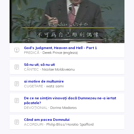
God's Judgment, Heaven and Hell - Part 1
PREDICĂ
Derek Prince (engleza)
Să nu uit, să nu uit
CÂNTEC
Nicolae Moldoveanu
ai motive de multumire
CUGETARE
watz sami
De ce ne simțim vinovați dacă Dumnezeu ne-a iertat
păcatele?
DEVOȚIONAL
Dorina Madaras
Când am pacea Domnului
ACORDURI
Philip Bliss/ Horatio Spafford