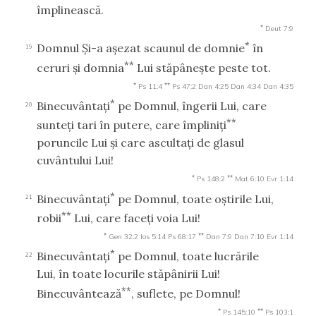
împlinească.
*
Deut 7:9
*
Domnul Şi-a aşezat scaunul de domnie
în
19
**
ceruri şi domnia
Lui stăpâneşte peste tot.
*
**
Ps 11:4
Ps 47:2
Dan 4:25
Dan 4:34
Dan 4:35
*
Binecuvântaţi
pe Domnul, îngerii Lui, care
20
**
sunteţi tari în putere, care împliniţi
poruncile Lui şi care ascultaţi de glasul
cuvântului Lui!
*
**
Ps 148:2
Mat 6:10
Evr 1:14
*
Binecuvântaţi
pe Domnul, toate oştirile Lui,
21
**
robii
Lui, care faceţi voia Lui!
*
**
Gen 32:2
Ios 5:14
Ps 68:17
Dan 7:9
Dan 7:10
Evr 1:14
*
Binecuvântaţi
pe Domnul, toate lucrările
22
Lui, în toate locurile stăpânirii Lui!
**
Binecuvântează
, suflete, pe Domnul!
*
**
Ps 145:10
Ps 103:1