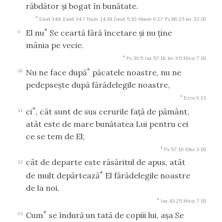
răbdător şi bogat în bunătate.
*
Exod 34:6
Exod 34:7
Num 14:18
Deut 5:10
Neem 9:17
Ps 86:15
Ier 32:18
*
El nu
Se ceartă fără încetare şi nu ţine
9
mânia pe vecie.
*
Ps 30:5
Isa 57:16
Ier 3:5
Mica 7:18
*
Nu ne face după
păcatele noastre, nu ne
10
pedepseşte după fărădelegile noastre,
*
Ezra 9:13
*
ci
, cât sunt de sus cerurile faţă de pământ,
11
atât este de mare bunătatea Lui pentru cei
ce se tem de El;
*
Ps 57:10
Efes 3:18
cât de departe este răsăritul de apus, atât
12
*
de mult depărtează
El fărădelegile noastre
de la noi.
*
Isa 43:25
Mica 7:18
*
Cum
se îndură un tată de copiii lui, aşa Se
13