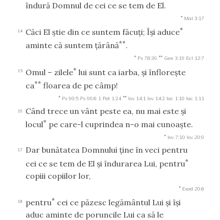
îndură Domnul de cei ce se tem de El.
*
Mal 3:17
*
Căci El ştie din ce suntem făcuţi; Îşi aduce
14
**
aminte că suntem ţărână
.
*
**
Ps 78:39
Gen 3:19
Ecl 12:7
*
Omul – zilele
lui sunt ca iarba, şi înfloreşte
15
**
ca
floarea de pe câmp!
*
**
Ps 90:5
Ps 90:6
1 Pet 1:24
Iov 14:1
Iov 14:2
Iac 1:10
Iac 1:11
Când trece un vânt peste ea, nu mai este şi
16
*
locul
pe care-l cuprindea n-o mai cunoaşte.
*
Iov 7:10
Iov 20:9
Dar bunătatea Domnului ţine în veci pentru
17
*
cei ce se tem de El şi îndurarea Lui, pentru
copiii copiilor lor,
*
Exod 20:6
*
pentru
cei ce păzesc legământul Lui şi îşi
18
aduc aminte de poruncile Lui ca să le