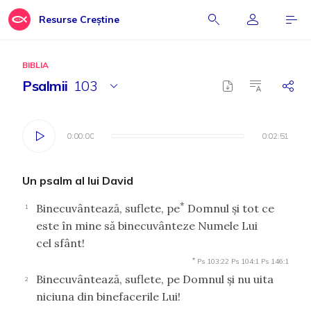
Resurse Creștine
BIBLIA
Psalmii
103
0:00:00
0:00:00
0:02:51
0:02:51
Un psalm al lui David
*
Binecuvântează, suflete, pe
Domnul şi tot ce
1
este în mine să binecuvânteze Numele Lui
cel sfânt!
*
Ps 103:22
Ps 104:1
Ps 146:1
Binecuvântează, suflete, pe Domnul şi nu uita
2
niciuna din binefacerile Lui!