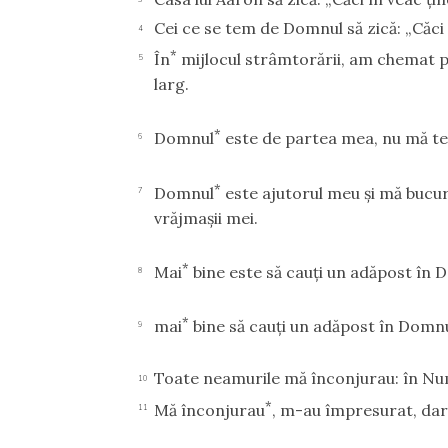
Cei ce se tem de Domnul să zică: „Căci 
4
*
În
mijlocul strâmtorării, am chemat 
5
larg.
*
Domnul
este de partea mea, nu mă te
6
*
Domnul
este ajutorul meu şi mă bucu
7
vrăjmaşii mei.
*
Mai
bine este să cauţi un adăpost în 
8
*
mai
bine să cauţi un adăpost în Domnul
9
Toate neamurile mă înconjurau: în Nume
10
*
Mă înconjurau
, m-au împresurat, dar,
11