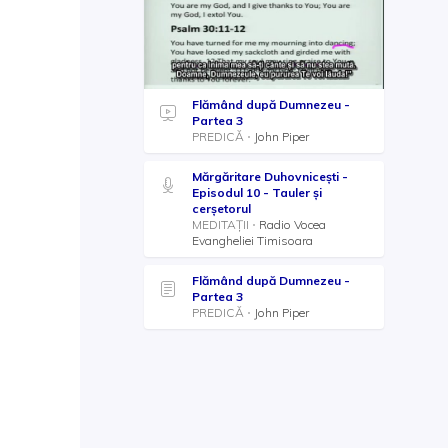
Flămând după Dumnezeu -
Partea 3
PREDICĂ
John Piper
Mărgăritare Duhovnicești -
Episodul 10 - Tauler și
cerșetorul
MEDITAȚII
Radio Vocea
Evangheliei Timisoara
Flămând după Dumnezeu -
Partea 3
PREDICĂ
John Piper