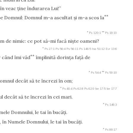
în veac ţine îndurarea Lui!”
**
pe Domnul: Domnul m-a ascultat şi m-a scos la
*
**
Ps 120:1
Ps 18:19
m de nimic: ce pot să-mi facă nişte oameni?
*
Ps 27:1
Ps 56:4
Ps 56:11
Ps 146:5
Isa 51:12
Evr 13:6
**
r când îmi văd
împlinită dorinţa faţă de
*
**
Ps 54:4
Ps 59:10
Domnul decât să te încrezi în om;
*
Ps 40:4
Ps 62:8
Ps 62:9
Ier 17:5
Ier 17:7
 decât să te încrezi în cei mari.
*
Ps 146:3
le Domnului, le tai în bucăţi.
 în Numele Domnului, le tai în bucăţi.
*
Ps 88:17