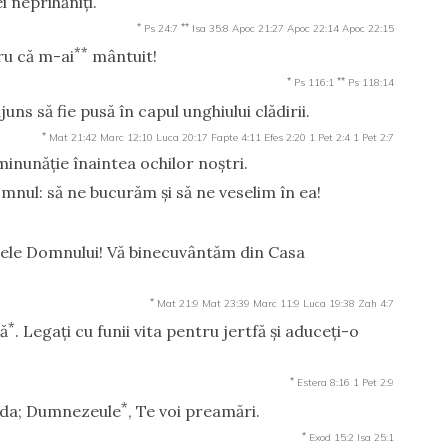
i neprihăniţi.
*
**
Ps 24:7
Isa 35:8
Apoc 21:27
Apoc 22:14
Apoc 22:15
**
ru că m-ai
mântuit!
*
**
Ps 116:1
Ps 118:14
uns să fie pusă în capul unghiului clădirii.
*
Mat 21:42
Marc 12:10
Luca 20:17
Fapte 4:11
Efes 2:20
1 Pet 2:4
1 Pet 2:7
minunăţie înaintea ochilor noştri.
mnul: să ne bucurăm şi să ne veselim în ea!
umele Domnului! Vă binecuvântăm din Casa
*
Mat 21:9
Mat 23:39
Marc 11:9
Luca 19:38
Zah 4:7
*
ză
. Legaţi cu funii vita pentru jertfă şi aduceţi-o
*
Estera 8:16
1 Pet 2:9
*
ăuda; Dumnezeule
, Te voi preamări.
*
Exod 15:2
Isa 25:1