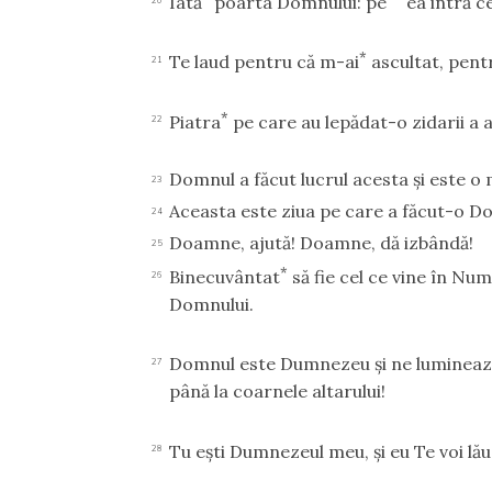
Iată
poarta Domnului: pe
ea intră ce
*
Te laud pentru că m-ai
ascultat, pent
21
*
Piatra
pe care au lepădat-o zidarii a aj
22
Domnul a făcut lucrul acesta şi este o 
23
Aceasta este ziua pe care a făcut-o Do
24
Doamne, ajută! Doamne, dă izbândă!
25
*
Binecuvântat
să fie cel ce vine în N
26
Domnului.
Domnul este Dumnezeu şi ne luminea
27
până la coarnele altarului!
Tu eşti Dumnezeul meu, şi eu Te voi l
28