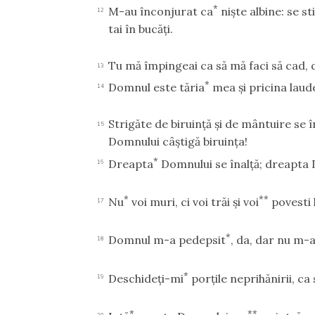
*
M-au înconjurat ca
nişte albine: se st
12
tai în bucăţi.
Tu mă împingeai ca să mă faci să cad,
13
*
Domnul este tăria
mea şi pricina laud
14
Strigăte de biruinţă şi de mântuire se î
15
Domnului câştigă biruinţa!
*
Dreapta
Domnului se înalţă; dreapta 
16
*
**
Nu
voi muri, ci voi trăi şi voi
povesti 
17
*
Domnul m-a pedepsit
, da, dar nu m-
18
*
Deschideţi-mi
porţile neprihănirii, ca
19
*
**
20