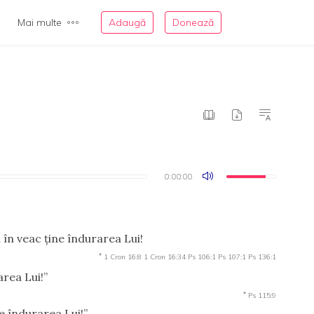
Mai multe
Adaugă
Donează
0:00:00
0:00:00
 în veac ţine îndurarea Lui!
*
1 Cron 16:8
1 Cron 16:34
Ps 106:1
Ps 107:1
Ps 136:1
area Lui!”
*
Ps 115:9
ne îndurarea Lui!”