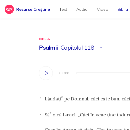
Resurse Creștine
Text
Audio
Video
Biblia
BIBLIA
Psalmii
Capitolul
118
0:00:00
0:00:00
*
Lăudaţi
pe Domnul, căci este bun, căci
1
*
Să
zică Israel: „Căci în veac ţine îndur
2
Casa lui Aaron să zică: „Căci în veac ţi
3