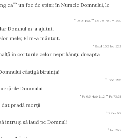
**
ing ca
un foc de spini; în Numele Domnului, le
*
**
Deut 1:44
Ecl 7:6
Naum 1:10
 dar Domnul m-a ajutat.
elor mele; El m-a mântuit.
*
Exod 15:2
Isa 12:2
nalţă în corturile celor neprihăniţi: dreapta
Domnului câştigă biruinţa!
*
Exod 15:6
lucrările Domnului.
*
**
Ps 6:5
Hab 1:12
Ps 73:28
a dat pradă morţii.
*
2 Cor 6:9
 să intru şi să laud pe Domnul!
*
Isa 26:2