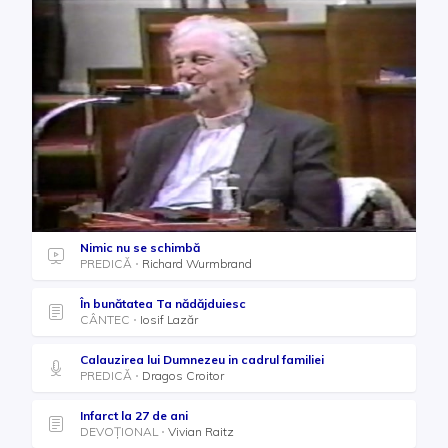
Nimic nu se schimbă
PREDICĂ
Richard Wurmbrand
În bunătatea Ta nădăjduiesc
CÂNTEC
Iosif Lazăr
Calauzirea lui Dumnezeu in cadrul familiei
PREDICĂ
Dragos Croitor
Infarct la 27 de ani
DEVOȚIONAL
Vivian Raitz