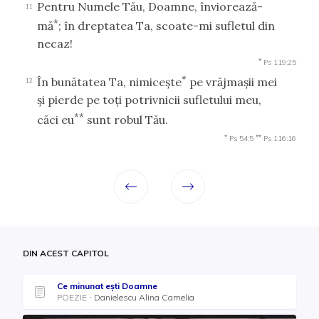
Pentru Numele Tău, Doamne, înviorează-
11
*
mă
; în dreptatea Ta, scoate-mi sufletul din
necaz!
*
Ps 119:25
*
În bunătatea Ta, nimiceşte
pe vrăjmaşii mei
12
şi pierde pe toţi potrivnicii sufletului meu,
**
căci eu
sunt robul Tău.
*
**
Ps 54:5
Ps 116:16
DIN ACEST CAPITOL
Ce minunat ești Doamne
POEZIE
Danielescu Alina Camelia