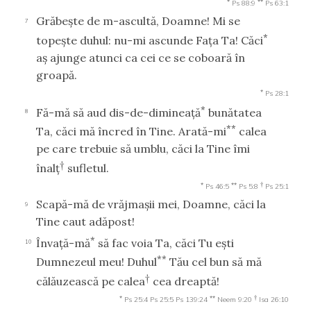
*
**
Ps 88:9
Ps 63:1
Grăbeşte de m-ascultă, Doamne! Mi se
7
*
topeşte duhul: nu-mi ascunde Faţa Ta! Căci
aş ajunge atunci ca cei ce se coboară în
groapă.
*
Ps 28:1
*
Fă-mă să aud dis-de-dimineaţă
bunătatea
8
**
Ta, căci mă încred în Tine. Arată-mi
calea
pe care trebuie să umblu, căci la Tine îmi
†
înalţ
sufletul.
*
**
†
Ps 46:5
Ps 5:8
Ps 25:1
Scapă-mă de vrăjmaşii mei, Doamne, căci la
9
Tine caut adăpost!
*
Învaţă-mă
să fac voia Ta, căci Tu eşti
10
**
Dumnezeul meu! Duhul
Tău cel bun să mă
†
călăuzească pe calea
cea dreaptă!
*
**
†
Ps 25:4
Ps 25:5
Ps 139:24
Neem 9:20
Isa 26:10