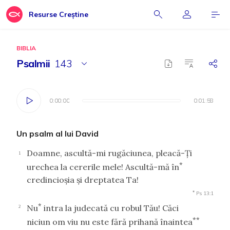
Resurse Creștine
BIBLIA
Psalmii
143
0:00:00
0:00:00
0:01:58
0:01:58
Un psalm al lui David
Doamne, ascultă-mi rugăciunea, pleacă-Ţi
1
*
urechea la cererile mele! Ascultă-mă în
credincioşia şi dreptatea Ta!
*
Ps 13:1
*
Nu
intra la judecată cu robul Tău! Căci
2
**
niciun om viu nu este fără prihană înaintea