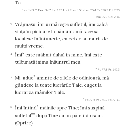
Ta.
*
**
Iov 14:3
Exod 34:7
Iov 4:17
Iov 9:2
Iov 15:14
Iov 25:4
Ps 130:3
Ecl 7:20
Rom 3:20
Gal 2:16
Vrăjmaşul îmi urmăreşte sufletul, îmi calcă
3
viaţa în picioare la pământ: mă face să
locuiesc în întuneric, ca cei ce au murit de
multă vreme.
*
Îmi
este mâhnit duhul în mine, îmi este
4
tulburată inima înăuntrul meu.
*
Ps 77:3
Ps 142:3
*
Mi-aduc
aminte de zilele de odinioară, mă
5
gândesc la toate lucrările Tale, cuget la
lucrarea mâinilor Tale.
*
Ps 77:5
Ps 77:10
Ps 77:11
*
Îmi întind
mâinile spre Tine; îmi suspină
6
**
sufletul
după Tine ca un pământ uscat.
(Oprire)