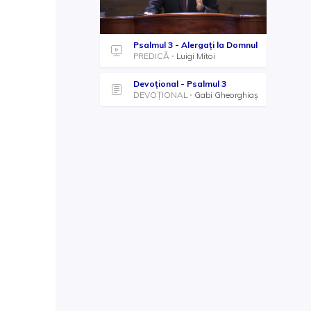
Psalmul 3 - Alergați la Domnul
PREDICĂ
Luigi Mitoi
Devoțional - Psalmul 3
DEVOȚIONAL
Gabi Gheorghiaș