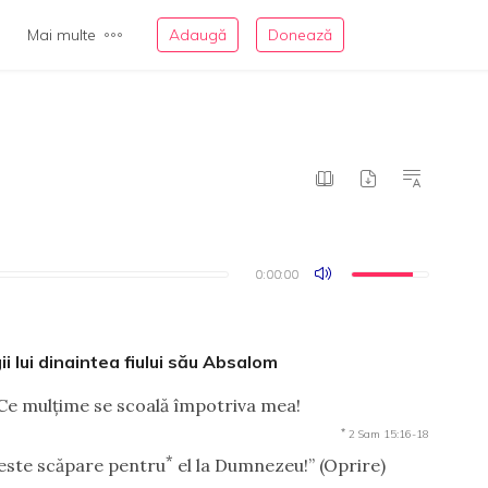
Mai multe
Adaugă
Donează
0:00:00
0:00:00
gii lui dinaintea fiului său Absalom
 Ce mulţime se scoală împotriva mea!
*
2 Sam 15:16-18
*
 este scăpare pentru
el la Dumnezeu!”
(Oprire)