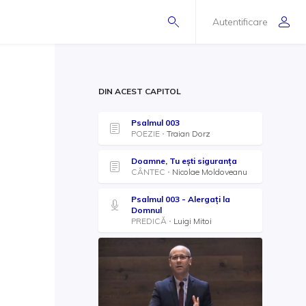
Autentificare
DIN ACEST CAPITOL
Psalmul 003
POEZIE
Traian Dorz
Doamne, Tu ești siguranța
CÂNTEC
Nicolae Moldoveanu
Psalmul 003 - Alergați la
Domnul
PREDICĂ
Luigi Mitoi