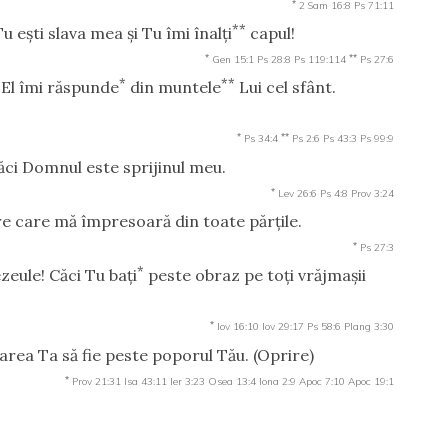
*
2 Sam 16:8
Ps 71:11
**
 eşti slava mea şi Tu îmi înalţi
capul!
*
**
Gen 15:1
Ps 28:8
Ps 119:114
Ps 27:6
*
**
 El îmi răspunde
din muntele
Lui cel sfânt.
*
**
Ps 34:4
Ps 2:6
Ps 43:3
Ps 99:9
căci Domnul este sprijinul meu.
*
Lev 26:6
Ps 4:8
Prov 3:24
e care mă împresoară din toate părţile.
*
Ps 27:3
*
ule! Căci Tu baţi
peste obraz pe toţi vrăjmaşii
*
Iov 16:10
Iov 29:17
Ps 58:6
Plang 3:30
area Ta să fie peste poporul Tău.
(Oprire)
*
Prov 21:31
Isa 43:11
Ier 3:23
Osea 13:4
Iona 2:9
Apoc 7:10
Apoc 19:1