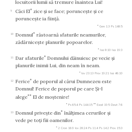
locuitorii lumii să tremure înaintea Lui!
*
Căci El
zice şi se face; porunceşte şi ce
9
porunceşte ia fiinţă.
*
Gen 1:3
Ps 148:5
*
Domnul
răstoarnă sfaturile neamurilor,
10
zădărniceşte planurile popoarelor.
*
Isa 8:10
Isa 19:3
*
Dar sfaturile
Domnului dăinuiesc pe vecie şi
11
planurile inimii Lui, din neam în neam.
*
Iov 23:13
Prov 19:21
Isa 46:10
*
Ferice
de poporul al cărui Dumnezeu este
12
Domnul! Ferice de poporul pe care Şi-l
**
alege
El de moştenire!
*
**
Ps 65:4
Ps 144:15
Exod 19:5
Deut 7:6
*
Domnul priveşte din
înălţimea cerurilor şi
13
vede pe toţi fiii oamenilor.
*
2 Cron 16:9
Iov 28:24
Ps 11:4
Ps 14:2
Prov 15:3