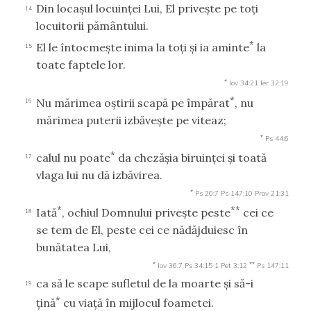
Din locaşul locuinţei Lui, El priveşte pe toţi
14
locuitorii pământului.
*
El le întocmeşte inima la toţi şi ia aminte
la
15
toate faptele lor.
*
Iov 34:21
Ier 32:19
*
Nu mărimea oştirii scapă pe împărat
, nu
16
mărimea puterii izbăveşte pe viteaz;
*
Ps 44:6
*
calul nu poate
da chezăşia biruinţei şi toată
17
vlaga lui nu dă izbăvirea.
*
Ps 20:7
Ps 147:10
Prov 21:31
*
**
Iată
, ochiul Domnului priveşte peste
cei ce
18
se tem de El, peste cei ce nădăjduiesc în
bunătatea Lui,
*
**
Iov 36:7
Ps 34:15
1 Pet 3:12
Ps 147:11
ca să le scape sufletul de la moarte şi să-i
19
*
ţină
cu viaţă în mijlocul foametei.