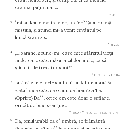
era mai puţin mare.
*
Ps 38:13
*
Îmi ardea inima în mine, un foc
lăuntric mă
3
mistuia, şi atunci mi-a venit cuvântul pe
limbă şi am zis:
*
Ier 20:9
*
„Doamne, spune-mi
care este sfârşitul vieţii
4
mele, care este măsura zilelor mele, ca să
ştiu cât de trecător sunt!”
*
Ps 90:12
Ps 119:84
Iată că zilele mele sunt cât un lat de mână şi
5
*
viaţa
mea este ca o nimica înaintea Ta.
**
(Oprire)
Da
, orice om este doar o suflare,
oricât de bine s-ar ţine.
*
**
Ps 90:4
Ps 39:11
Ps 62:9
Ps 144:4
*
Da, omul umblă ca o
umbră, se frământă
6
**
degeaba, strânge
la comori şi nu ştie cine