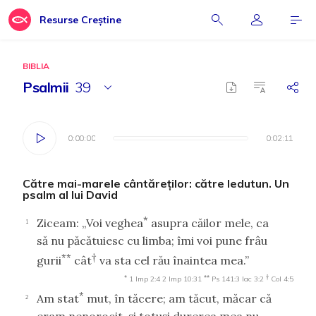
Resurse Creștine
BIBLIA
Psalmii
39
0:00:00
0:00:00
0:02:11
0:02:11
Către mai-marele cântăreţilor: către Iedutun. Un
psalm al lui David
*
Ziceam: „Voi veghea
asupra căilor mele, ca
1
să nu păcătuiesc cu limba; îmi voi pune frâu
**
†
gurii
cât
va sta cel rău înaintea mea.”
*
**
†
1 Imp 2:4
2 Imp 10:31
Ps 141:3
Iac 3:2
Col 4:5
*
Am stat
mut, în tăcere; am tăcut, măcar că
2
eram nenorocit, şi totuşi durerea mea nu