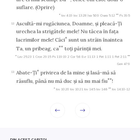
suflare.
(Oprire)
*
**
Iov 4:19
Iov 13:28
Isa 50:9
Osea 5:12
Ps 39:5
Ascultă-mi rugăciunea, Doamne, şi pleacă-Ţi
12
urechea la strigătele mele! Nu tăcea în faţa
*
lacrimilor mele! Căci
sunt un străin înaintea
**
Ta, un pribeag, ca
toţi părinţii mei.
*
**
Lev 25:23
1 Cron 29:15
Ps 119:19
2 Cor 5:6
Evr 11:13
1 Pet 1:11
1 Pet 2:11
Gen 47:9
*
Abate-Ţi
privirea de la mine şi lasă-mă să
13
**
răsuflu, până nu mă duc şi să nu mai fiu
!
*
**
Iov 10:20
Iov 10:21
Iov 14:5
Iov 14:6
Iov 14:10-12
DIN ACEST CAPITOL