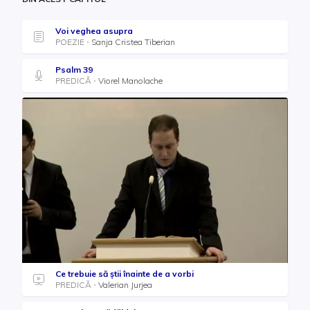
Voi veghea asupra
POEZIE
Sanja Cristea Tiberian
Psalm 39
PREDICĂ
Viorel Manolache
Ce trebuie să știi înainte de a vorbi
PREDICĂ
Valerian Jurjea