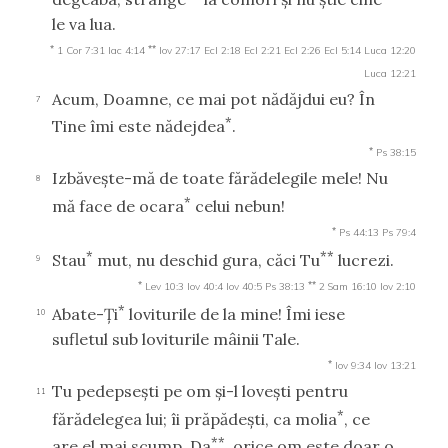
le va lua.
*
**
1 Cor 7:31
Iac 4:14
Iov 27:17
Ecl 2:18
Ecl 2:21
Ecl 2:26
Ecl 5:14
Luca 12:20
Luca 12:21
Acum, Doamne, ce mai pot nădăjdui eu? În
7
*
Tine îmi este nădejdea
.
*
Ps 38:15
Izbăveşte-mă de toate fărădelegile mele! Nu
8
*
mă face de ocara
celui nebun!
*
Ps 44:13
Ps 79:4
*
**
Stau
mut, nu deschid gura, căci Tu
lucrezi.
9
*
**
Lev 10:3
Iov 40:4
Iov 40:5
Ps 38:13
2 Sam 16:10
Iov 2:10
*
Abate-Ţi
loviturile de la mine! Îmi iese
10
sufletul sub loviturile mâinii Tale.
*
Iov 9:34
Iov 13:21
Tu pedepseşti pe om şi-l loveşti pentru
11
*
fărădelegea lui; îi prăpădeşti, ca molia
, ce
**
are el mai scump. Da
, orice om este doar o