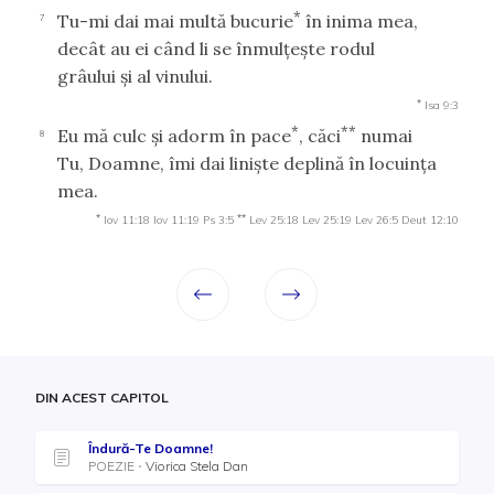
*
Tu-mi dai mai multă bucurie
în inima mea,
7
decât au ei când li se înmulţeşte rodul
grâului şi al vinului.
*
Isa 9:3
*
**
Eu mă culc şi adorm în pace
, căci
numai
8
Tu, Doamne, îmi dai linişte deplină în locuinţa
mea.
*
**
Iov 11:18
Iov 11:19
Ps 3:5
Lev 25:18
Lev 25:19
Lev 26:5
Deut 12:10
DIN ACEST CAPITOL
Îndură-Te Doamne!
POEZIE
Viorica Stela Dan