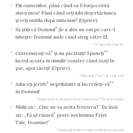
Fiii oamenilor, până când va fi batjocorită
2
slava mea? Până când veţi iubi deşertăciunea
şi veţi umbla după minciuni?
(Oprire)
*
Să ştiţi că Domnul
Şi-a ales un om pe care-l
3
iubeşte: Domnul aude când strig către El.
*
2 Tim 2:19
2 Pet 2:9
*
**
Cutremuraţi-vă
şi nu păcătuiţi! Spuneţi
4
lucrul acesta în inimile voastre când staţi în
pat, apoi tăceţi!
(Oprire)
*
**
Efes 4:26
Ps 77:6
2 Cor 13:5
*
**
Aduceţi jertfe
neprihănite şi încredeţi-vă
5
în Domnul!
*
**
Deut 33:10
Ps 50:14
Ps 51:19
2 Sam 15:12
Ps 37:3
Ps 62:8
Mulţi zic: „Cine ne va arăta fericirea?” Eu însă
6
*
zic: „Fă să răsară
peste noi lumina Feţei
Tale, Doamne!”
*
Num 6:26
Ps 80:3
Ps 80:7
Ps 80:19
Ps 119:135