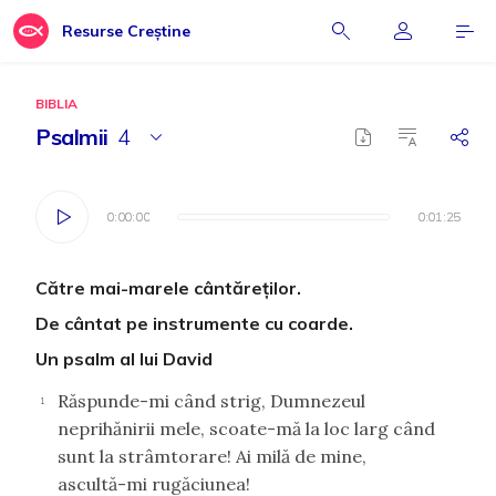
Resurse Creștine
BIBLIA
Psalmii
4
0:00:00
0:00:00
0:01:25
0:01:25
Către mai-marele cântăreţilor.
De cântat pe instrumente cu coarde.
Un psalm al lui David
Răspunde-mi când strig, Dumnezeul
1
neprihănirii mele, scoate-mă la loc larg când
sunt la strâmtorare! Ai milă de mine,
ascultă-mi rugăciunea!