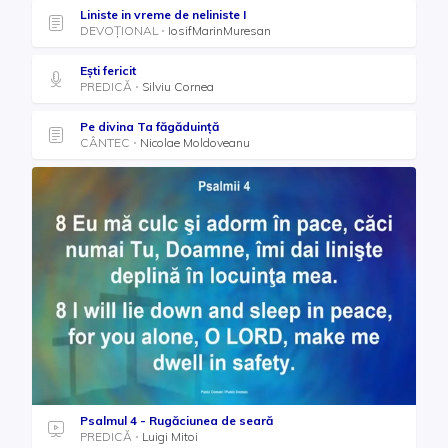
Liniste in vreme de neliniste I
DEVOȚIONAL
IosifMarinMuresan
Ești fericit
PREDICĂ
Silviu Cornea
Pe divina Ta făgăduință
CÂNTEC
Nicolae Moldoveanu
Psalmul 4 - Rugăciunea de seară
PREDICĂ
Luigi Mitoi