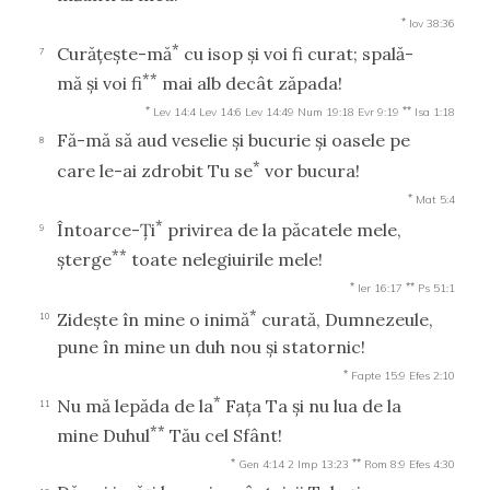
*
Iov 38:36
*
Curăţeşte-mă
cu isop şi voi fi curat; spală-
7
**
mă şi voi fi
mai alb decât zăpada!
*
**
Lev 14:4
Lev 14:6
Lev 14:49
Num 19:18
Evr 9:19
Isa 1:18
Fă-mă să aud veselie şi bucurie şi oasele pe
8
*
care le-ai zdrobit Tu se
vor bucura!
*
Mat 5:4
*
Întoarce-Ţi
privirea de la păcatele mele,
9
**
şterge
toate nelegiuirile mele!
*
**
Ier 16:17
Ps 51:1
*
Zideşte în mine o inimă
curată, Dumnezeule,
10
pune în mine un duh nou şi statornic!
*
Fapte 15:9
Efes 2:10
*
Nu mă lepăda de la
Faţa Ta şi nu lua de la
11
**
mine Duhul
Tău cel Sfânt!
*
**
Gen 4:14
2 Imp 13:23
Rom 8:9
Efes 4:30