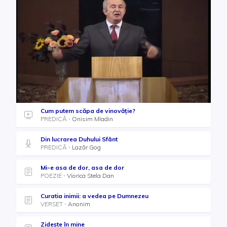
Cum putem scăpa de vinovăție?
PREDICĂ
Onisim Mladin
Din lucrarea Duhului Sfânt
PREDICĂ
Lazăr Gog
Mi-e asa de dor, asa de dor
POEZIE
Viorica Stela Dan
Curatia inimii: a vedea pe Dumnezeu
VERSET
Anonim
Zidește în mine