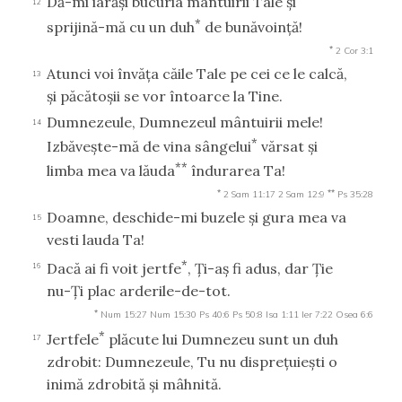
Dă-mi iarăşi bucuria mântuirii Tale şi
12
*
sprijină-mă cu un duh
de bunăvoinţă!
*
2 Cor 3:1
Atunci voi învăţa căile Tale pe cei ce le calcă,
13
şi păcătoşii se vor întoarce la Tine.
Dumnezeule, Dumnezeul mântuirii mele!
14
*
Izbăveşte-mă de vina sângelui
vărsat şi
**
limba mea va lăuda
îndurarea Ta!
*
**
2 Sam 11:17
2 Sam 12:9
Ps 35:28
Doamne, deschide-mi buzele şi gura mea va
15
vesti lauda Ta!
*
Dacă ai fi voit jertfe
, Ţi-aş fi adus, dar Ţie
16
nu-Ţi plac arderile-de-tot.
*
Num 15:27
Num 15:30
Ps 40:6
Ps 50:8
Isa 1:11
Ier 7:22
Osea 6:6
*
Jertfele
plăcute lui Dumnezeu sunt un duh
17
zdrobit: Dumnezeule, Tu nu dispreţuieşti o
inimă zdrobită şi mâhnită.