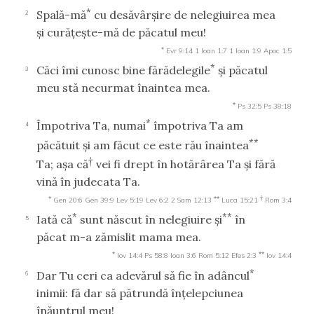
*
Spală-mă
cu desăvârşire de nelegiuirea mea
2
şi curăţeşte-mă de păcatul meu!
*
Evr 9:14
1 Ioan 1:7
1 Ioan 1:9
Apoc 1:5
*
Căci îmi cunosc bine fărădelegile
şi păcatul
3
meu stă necurmat înaintea mea.
*
Ps 32:5
Ps 38:18
*
Împotriva Ta, numai
împotriva Ta am
4
**
păcătuit şi am făcut ce este rău înaintea
†
Ta; aşa că
vei fi drept în hotărârea Ta şi fără
vină în judecata Ta.
*
**
†
Gen 20:6
Gen 39:9
Lev 5:19
Lev 6:2
2 Sam 12:13
Luca 15:21
Rom 3:4
*
**
Iată că
sunt născut în nelegiuire şi
în
5
păcat m-a zămislit mama mea.
*
**
Iov 14:4
Ps 58:8
Ioan 3:6
Rom 5:12
Efes 2:3
Iov 14:4
*
Dar Tu ceri ca adevărul să fie în adâncul
6
inimii: fă dar să pătrundă înţelepciunea
înăuntrul meu!