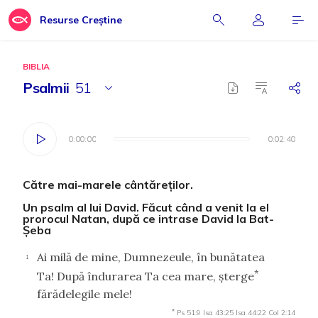
Resurse Creștine
BIBLIA
Psalmii
51
0:00:00
0:00:00
0:02:40
0:02:40
Către mai-marele cântăreţilor.
Un psalm al lui David. Făcut când a venit la el
prorocul Natan, după ce intrase David la Bat-
Şeba
Ai milă de mine, Dumnezeule, în bunătatea
1
*
Ta! După îndurarea Ta cea mare, şterge
fărădelegile mele!
*
Ps 51:9
Isa 43:25
Isa 44:22
Col 2:14