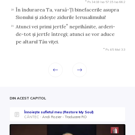
*
Ps 34:18
Isa 57:15
Isa 66:2
În îndurarea Ta, varsă-Ţi binefacerile asupra
18
Sionului şi zideşte zidurile Ierusalimului!
*
Atunci vei primi jertfe
neprihănite, arderi-
19
de-tot şi jertfe întregi; atunci se vor aduce
pe altarul Tău viţei.
*
Ps 4:5
Mal 3:3
DIN ACEST CAPITOL
Înnoieşte sufletul meu (Restore My Soul)
CÂNTEC
Andi Rozier - Traducere RO