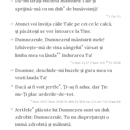
Dă-mi iarăşi bucuria mântuirii Tale şi
12
*
sprijină-mă cu un duh
de bunăvoinţă!
*
2 Cor 3:1
Atunci voi învăţa căile Tale pe cei ce le calcă,
13
şi păcătoşii se vor întoarce la Tine.
Dumnezeule, Dumnezeul mântuirii mele!
14
*
Izbăveşte-mă de vina sângelui
vărsat şi
**
limba mea va lăuda
îndurarea Ta!
*
**
2 Sam 11:17
2 Sam 12:9
Ps 35:28
Doamne, deschide-mi buzele şi gura mea va
15
vesti lauda Ta!
*
Dacă ai fi voit jertfe
, Ţi-aş fi adus, dar Ţie
16
nu-Ţi plac arderile-de-tot.
*
Num 15:27
Num 15:30
Ps 40:6
Ps 50:8
Isa 1:11
Ier 7:22
Osea 6:6
*
Jertfele
plăcute lui Dumnezeu sunt un duh
17
zdrobit: Dumnezeule, Tu nu dispreţuieşti o
inimă zdrobită şi mâhnită.