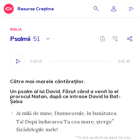
Resurse Creștine
BIBLIA
Psalmii
51
0:00:00
0:00:00
0:02:40
0:02:40
Către mai-marele cântăreţilor.
Un psalm al lui David. Făcut când a venit la el
prorocul Natan, după ce intrase David la Bat-
Şeba
Ai milă de mine, Dumnezeule, în bunătatea
1
*
Ta! După îndurarea Ta cea mare, şterge
fărădelegile mele!
*
Ps 51:9
Isa 43:25
Isa 44:22
Col 2:14