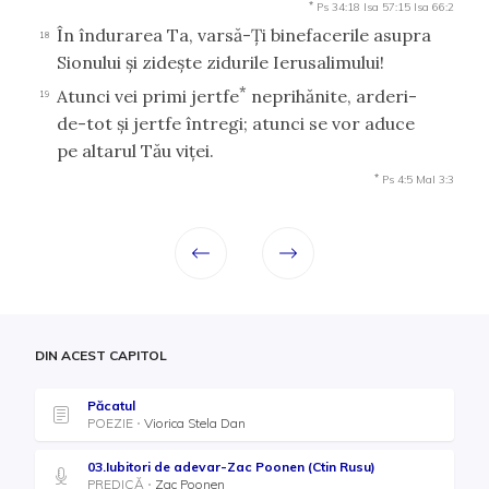
*
Ps 34:18
Isa 57:15
Isa 66:2
În îndurarea Ta, varsă-Ţi binefacerile asupra
18
Sionului şi zideşte zidurile Ierusalimului!
*
Atunci vei primi jertfe
neprihănite, arderi-
19
de-tot şi jertfe întregi; atunci se vor aduce
pe altarul Tău viţei.
*
Ps 4:5
Mal 3:3
DIN ACEST CAPITOL
Păcatul
POEZIE
Viorica Stela Dan
03.Iubitori de adevar-Zac Poonen (Ctin Rusu)
PREDICĂ
Zac Poonen