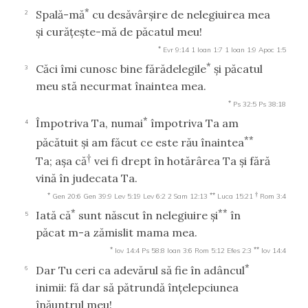
*
Spală-mă
cu desăvârşire de nelegiuirea mea
2
şi curăţeşte-mă de păcatul meu!
*
Evr 9:14
1 Ioan 1:7
1 Ioan 1:9
Apoc 1:5
*
Căci îmi cunosc bine fărădelegile
şi păcatul
3
meu stă necurmat înaintea mea.
*
Ps 32:5
Ps 38:18
*
Împotriva Ta, numai
împotriva Ta am
4
**
păcătuit şi am făcut ce este rău înaintea
†
Ta; aşa că
vei fi drept în hotărârea Ta şi fără
vină în judecata Ta.
*
**
†
Gen 20:6
Gen 39:9
Lev 5:19
Lev 6:2
2 Sam 12:13
Luca 15:21
Rom 3:4
*
**
Iată că
sunt născut în nelegiuire şi
în
5
păcat m-a zămislit mama mea.
*
**
Iov 14:4
Ps 58:8
Ioan 3:6
Rom 5:12
Efes 2:3
Iov 14:4
*
Dar Tu ceri ca adevărul să fie în adâncul
6
inimii: fă dar să pătrundă înţelepciunea
înăuntrul meu!