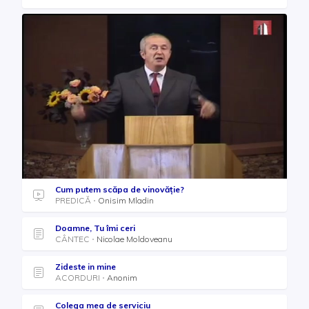
Cum putem scăpa de vinovăție?
PREDICĂ
Onisim Mladin
Doamne, Tu îmi ceri
CÂNTEC
Nicolae Moldoveanu
Zideste in mine
ACORDURI
Anonim
Colega mea de serviciu