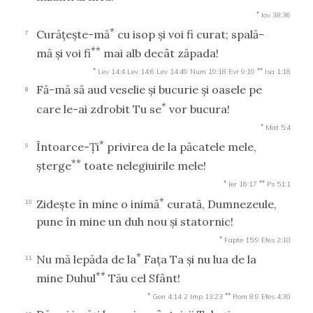
*
Iov 38:36
*
Curăţeşte-mă
cu isop şi voi fi curat; spală-
7
**
mă şi voi fi
mai alb decât zăpada!
*
**
Lev 14:4
Lev 14:6
Lev 14:49
Num 19:18
Evr 9:19
Isa 1:18
Fă-mă să aud veselie şi bucurie şi oasele pe
8
*
care le-ai zdrobit Tu se
vor bucura!
*
Mat 5:4
*
Întoarce-Ţi
privirea de la păcatele mele,
9
**
şterge
toate nelegiuirile mele!
*
**
Ier 16:17
Ps 51:1
*
Zideşte în mine o inimă
curată, Dumnezeule,
10
pune în mine un duh nou şi statornic!
*
Fapte 15:9
Efes 2:10
*
Nu mă lepăda de la
Faţa Ta şi nu lua de la
11
**
mine Duhul
Tău cel Sfânt!
*
**
Gen 4:14
2 Imp 13:23
Rom 8:9
Efes 4:30