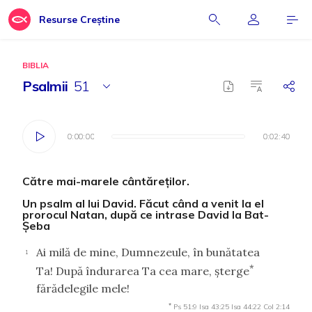
Resurse Creștine
BIBLIA
Psalmii
51
0:00:00
0:00:00
0:02:40
0:02:40
Către mai-marele cântăreţilor.
Un psalm al lui David. Făcut când a venit la el
prorocul Natan, după ce intrase David la Bat-
Şeba
Ai milă de mine, Dumnezeule, în bunătatea
1
*
Ta! După îndurarea Ta cea mare, şterge
fărădelegile mele!
*
Ps 51:9
Isa 43:25
Isa 44:22
Col 2:14