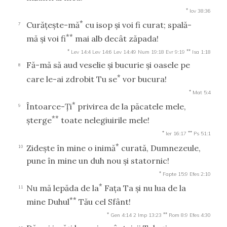
*
Iov 38:36
*
Curăţeşte-mă
cu isop şi voi fi curat; spală-
7
**
mă şi voi fi
mai alb decât zăpada!
*
**
Lev 14:4
Lev 14:6
Lev 14:49
Num 19:18
Evr 9:19
Isa 1:18
Fă-mă să aud veselie şi bucurie şi oasele pe
8
*
care le-ai zdrobit Tu se
vor bucura!
*
Mat 5:4
*
Întoarce-Ţi
privirea de la păcatele mele,
9
**
şterge
toate nelegiuirile mele!
*
**
Ier 16:17
Ps 51:1
*
Zideşte în mine o inimă
curată, Dumnezeule,
10
pune în mine un duh nou şi statornic!
*
Fapte 15:9
Efes 2:10
*
Nu mă lepăda de la
Faţa Ta şi nu lua de la
11
**
mine Duhul
Tău cel Sfânt!
*
**
Gen 4:14
2 Imp 13:23
Rom 8:9
Efes 4:30