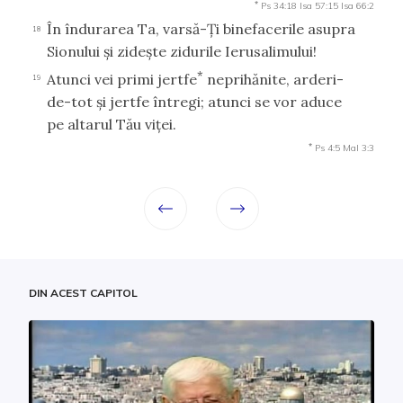
*
Ps 34:18
Isa 57:15
Isa 66:2
În îndurarea Ta, varsă-Ţi binefacerile asupra
18
Sionului şi zideşte zidurile Ierusalimului!
*
Atunci vei primi jertfe
neprihănite, arderi-
19
de-tot şi jertfe întregi; atunci se vor aduce
pe altarul Tău viţei.
*
Ps 4:5
Mal 3:3
DIN ACEST CAPITOL