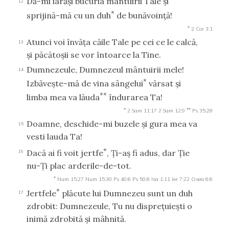
Dă-mi iarăşi bucuria mântuirii Tale şi
12
*
sprijină-mă cu un duh
de bunăvoinţă!
*
2 Cor 3:1
Atunci voi învăţa căile Tale pe cei ce le calcă,
13
şi păcătoşii se vor întoarce la Tine.
Dumnezeule, Dumnezeul mântuirii mele!
14
*
Izbăveşte-mă de vina sângelui
vărsat şi
**
limba mea va lăuda
îndurarea Ta!
*
**
2 Sam 11:17
2 Sam 12:9
Ps 35:28
Doamne, deschide-mi buzele şi gura mea va
15
vesti lauda Ta!
*
Dacă ai fi voit jertfe
, Ţi-aş fi adus, dar Ţie
16
nu-Ţi plac arderile-de-tot.
*
Num 15:27
Num 15:30
Ps 40:6
Ps 50:8
Isa 1:11
Ier 7:22
Osea 6:6
*
Jertfele
plăcute lui Dumnezeu sunt un duh
17
zdrobit: Dumnezeule, Tu nu dispreţuieşti o
inimă zdrobită şi mâhnită.