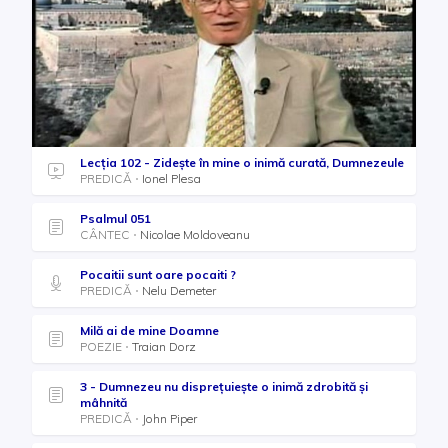
Lecția 102 - Zideşte în mine o inimă curată, Dumnezeule
PREDICĂ
Ionel Plesa
Psalmul 051
CÂNTEC
Nicolae Moldoveanu
Pocaitii sunt oare pocaiti ?
PREDICĂ
Nelu Demeter
Milă ai de mine Doamne
POEZIE
Traian Dorz
3 - Dumnezeu nu disprețuiește o inimă zdrobită și
mâhnită
PREDICĂ
John Piper