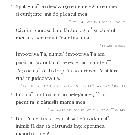
*
Spală-mă
cu desăvârşire de nelegiuirea mea
2
şi curăţeşte-mă de păcatul meu!
*
Evr 9:14
1 Ioan 1:7
1 Ioan 1:9
Apoc 1:5
*
Căci îmi cunosc bine fărădelegile
şi păcatul
3
meu stă necurmat înaintea mea.
*
Ps 32:5
Ps 38:18
*
Împotriva Ta, numai
împotriva Ta am
4
**
păcătuit şi am făcut ce este rău înaintea
†
Ta; aşa că
vei fi drept în hotărârea Ta şi fără
vină în judecata Ta.
*
**
†
Gen 20:6
Gen 39:9
Lev 5:19
Lev 6:2
2 Sam 12:13
Luca 15:21
Rom 3:4
*
**
Iată că
sunt născut în nelegiuire şi
în
5
păcat m-a zămislit mama mea.
*
**
Iov 14:4
Ps 58:8
Ioan 3:6
Rom 5:12
Efes 2:3
Iov 14:4
*
Dar Tu ceri ca adevărul să fie în adâncul
6
inimii: fă dar să pătrundă înţelepciunea
înăuntrul meu!