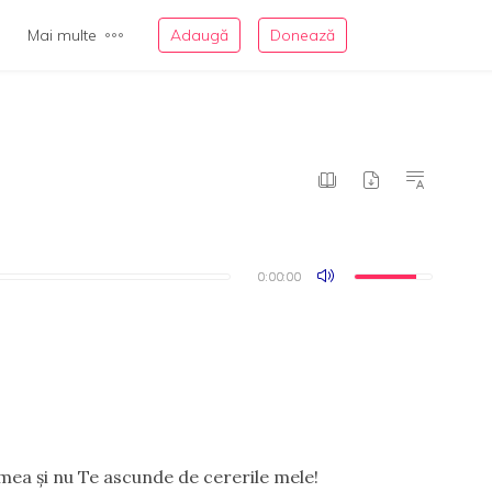
Mai multe
Adaugă
Donează
0:00:00
0:00:00
mea şi nu Te ascunde de cererile mele!