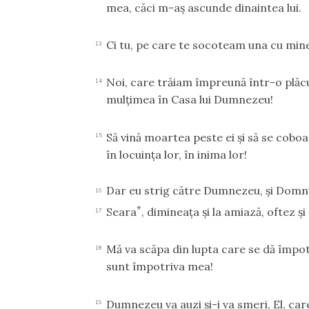
mea, căci m-aş ascunde dinaintea lui.
Ci tu, pe care te socoteam una cu mine
13
Noi, care trăiam împreună într-o plăc
14
mulţimea în Casa lui Dumnezeu!
Să vină moartea peste ei şi să se cobo
15
în locuinţa lor, în inima lor!
Dar eu strig către Dumnezeu, şi Domn
16
*
Seara
, dimineaţa şi la amiază, oftez şi
17
Mă va scăpa din lupta care se dă împot
18
sunt împotriva mea!
Dumnezeu va auzi şi-i va smeri, El, car
19