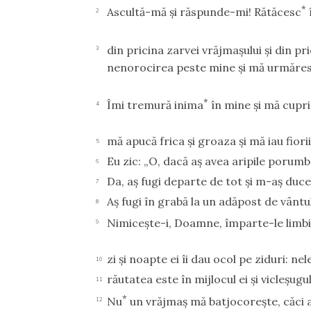
*
Ascultă-mă şi răspunde-mi! Rătăcesc
2
din pricina zarvei vrăjmaşului şi din pri
3
nenorocirea peste mine şi mă urmăres
*
Îmi tremură inima
în mine şi mă cupr
4
mă apucă frica şi groaza şi mă iau fiorii
5
Eu zic: „O, dacă aş avea aripile porumbe
6
Da, aş fugi departe de tot şi m-aş duce
7
Aş fugi în grabă la un adăpost de vântu
8
Nimiceşte-i, Doamne, împarte-le limbile
9
zi şi noapte ei îi dau ocol pe ziduri: nel
10
răutatea este în mijlocul ei şi vicleşugul
11
*
Nu
un vrăjmaş mă batjocoreşte, căci aş
12