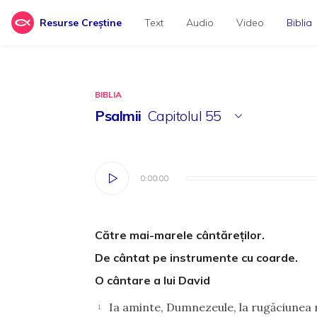
Resurse Creștine
Text
Audio
Video
Biblia
BIBLIA
Psalmii
Capitolul
55
0:00:00
0:00:00
Către mai-marele cântăreţilor.
De cântat pe instrumente cu coarde.
O cântare a lui David
Ia aminte, Dumnezeule, la rugăciunea 
1