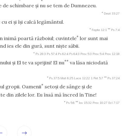
jde de schimbare şi nu se tem de Dumnezeu.
*
Deut 33:27
cu ei şi îşi calcă legământul.
*
**
Fapte 12:1
Ps 7:4
*
n inimă poartă războiul; cuvintele
lor sunt mai
 ies ele din gură, sunt nişte săbii.
*
Ps 28:3
Ps 57:4
Ps 62:4
Ps 64:3
Prov 5:3
Prov 5:4
Prov 12:18
**
i şi El te va sprijini! El nu
va lăsa niciodată
*
**
Ps 37:5
Mat 6:25
Luca 12:22
1 Pet 5:7
Ps 37:24
*
dul gropii. Oamenii
setoşi de sânge şi de
e din zilele lor. Eu însă mă încred în Tine!
*
**
Ps 5:6
Iov 15:32
Prov 10:27
Ecl 7:17