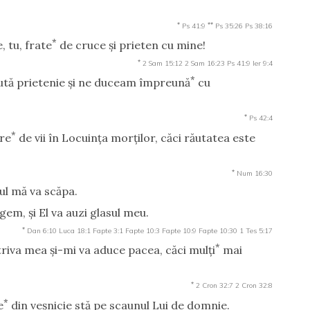
*
**
Ps 41:9
Ps 35:26
Ps 38:16
*
, tu, frate
de cruce şi prieten cu mine!
*
2 Sam 15:12
2 Sam 16:23
Ps 41:9
Ier 9:4
*
ută prietenie şi ne duceam împreună
cu
*
Ps 42:4
*
are
de vii în Locuinţa morţilor, căci răutatea este
*
Num 16:30
ul mă va scăpa.
 gem, şi El va auzi glasul meu.
*
Dan 6:10
Luca 18:1
Fapte 3:1
Fapte 10:3
Fapte 10:9
Fapte 10:30
1 Tes 5:17
*
riva mea şi-mi va aduce pacea, căci mulţi
mai
*
2 Cron 32:7
2 Cron 32:8
*
e
din veşnicie stă pe scaunul Lui de domnie.