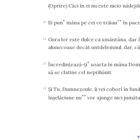
(Oprire)
Căci în ei nu este nicio năde
*
**
Ei pun
mâna pe cei ce trăiau
în pace 
20
Gura lor este dulce ca smântâna, dar î
21
alunecoase decât untdelemnul, dar, când
*
Încredinţează-ţi
soarta în mâna Domnulu
22
să se clatine cel neprihănit.
Şi Tu, Dumnezeule, îi vei coborî în fun
23
**
înşelăciune nu
vor ajunge nici jumătat