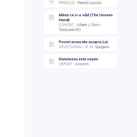
PREDICĂ
Petrică Lascău
Mâna ce n-o văd (The Unseen
Hand)
CÂNTEC
Albert J. Sims -
Traducere RO
Poveri aruncate asupra Lui
DEVOȚIONAL
C. H. Spugeon
Dumnezeu este veșnic
VERSET
Anonim