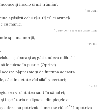
încoace şi încolo şi mă frământ
*
Isa 38:14
*
cina apăsării celui rău. Căci
ei aruncă
c cu mânie.
*
2 Sam 16:7
2 Sam 16:8
2 Sam 19:19
inde spaima morţii,
*
Ps 16:3
.
lului, aş zbura şi aş găsi undeva odihnă!”
 să locuiesc în pustie.
(Oprire)
l acesta năprasnic şi de furtuna aceasta.
*
, căci în cetate văd silă
şi certuri;
*
Ier 6:7
egiuirea şi răutatea sunt în sânul ei;
 şi înşelătoria nu lipsesc din pieţele ei.
**
 suferi; nu potrivnicul meu se ridică
împotriva