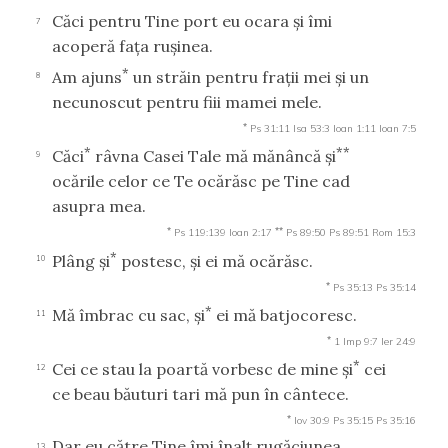
Căci pentru Tine port eu ocara şi îmi
7
acoperă faţa ruşinea.
*
Am ajuns
un străin pentru fraţii mei şi un
8
necunoscut pentru fiii mamei mele.
*
Ps 31:11
Isa 53:3
Ioan 1:11
Ioan 7:5
*
**
Căci
râvna Casei Tale mă mănâncă şi
9
ocările celor ce Te ocărăsc pe Tine cad
asupra mea.
*
**
Ps 119:139
Ioan 2:17
Ps 89:50
Ps 89:51
Rom 15:3
*
Plâng şi
postesc, şi ei mă ocărăsc.
10
*
Ps 35:13
Ps 35:14
*
Mă îmbrac cu sac, şi
ei mă batjocoresc.
11
*
1 Imp 9:7
Ier 24:9
*
Cei ce stau la poartă vorbesc de mine şi
cei
12
ce beau băuturi tari mă pun în cântece.
*
Iov 30:9
Ps 35:15
Ps 35:16
Dar eu către Tine îmi înalţ rugăciunea,
13