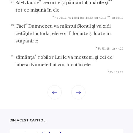
*
**
Să-L laude
cerurile şi pământul, mările şi
34
tot ce mişună în ele!
*
**
Ps 96:11
Ps 148:1
Isa 44:23
Isa 49:13
Isa 55:12
*
Căci
Dumnezeu va mântui Sionul şi va zidi
35
cetăţile lui Iuda; ele vor fi locuite şi luate în
stăpânire;
*
Ps 51:18
Isa 44:26
*
sămânţa
robilor Lui le va moşteni, şi cei ce
36
iubesc Numele Lui vor locui în ele.
*
Ps 102:28
DIN ACEST CAPITOL