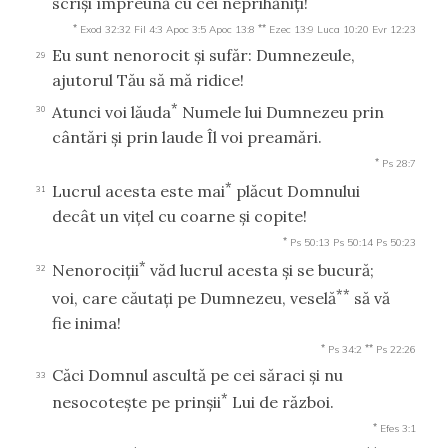
scrişi împreună cu cei neprihăniţi!
*
**
Exod 32:32
Fil 4:3
Apoc 3:5
Apoc 13:8
Ezec 13:9
Luca 10:20
Evr 12:23
Eu sunt nenorocit şi sufăr: Dumnezeule,
29
ajutorul Tău să mă ridice!
*
Atunci voi lăuda
Numele lui Dumnezeu prin
30
cântări şi prin laude Îl voi preamări.
*
Ps 28:7
*
Lucrul acesta este mai
plăcut Domnului
31
decât un viţel cu coarne şi copite!
*
Ps 50:13
Ps 50:14
Ps 50:23
*
Nenorociţii
văd lucrul acesta şi se bucură;
32
**
voi, care căutaţi pe Dumnezeu, veselă
să vă
fie inima!
*
**
Ps 34:2
Ps 22:26
Căci Domnul ascultă pe cei săraci şi nu
33
*
nesocoteşte pe prinşii
Lui de război.
*
Efes 3:1