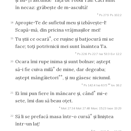
în necaz: grăbeşte de m-ascultă!
*
Ps 27:9
Ps 102:2
Apropie-Te de sufletul meu şi izbăveşte-l!
18
Scapă-mă, din pricina vrăjmaşilor mei!
*
Tu ştii ce ocară
, ce ruşine şi batjocură mi se
19
face; toţi potrivnicii mei sunt înaintea Ta.
*
Ps 22:6
Ps 22:7
Isa 53:3
Evr 12:2
Ocara îmi rupe inima şi sunt bolnav; aştept
20
*
să-i fie cuiva milă
de mine, dar degeaba;
**
aştept mângâietori
, şi nu găsesc niciunul.
*
**
Ps 142:4
Isa 63:5
Iov 16:2
*
Ei îmi pun fiere în mâncare şi, când
mi-e
21
sete, îmi dau să beau oţet.
*
Mat 27:34
Mat 27:48
Marc 15:23
Ioan 19:29
*
Să li se prefacă masa într-o cursă
şi liniştea
22
într-un laţ!
*