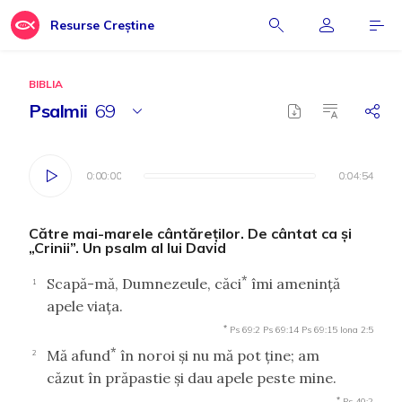
Resurse Creștine
BIBLIA
Psalmii
69
0:00:00
0:00:00
0:04:54
0:04:54
Către mai-marele cântăreţilor. De cântat ca şi
„Crinii”. Un psalm al lui David
*
Scapă-mă, Dumnezeule, căci
îmi ameninţă
1
apele viaţa.
*
Ps 69:2
Ps 69:14
Ps 69:15
Iona 2:5
*
Mă afund
în noroi şi nu mă pot ţine; am
2
căzut în prăpastie şi dau apele peste mine.
*
Ps 40:2