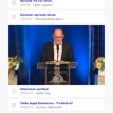
Bucuraț-vă voi ceruri...
POEZIE
Lidia Cojocaru
Doamne-aprinde râvna
CÂNTEC
Nicolae Moldoveanu
Entuziasm spiritual
PREDICĂ
Lazăr Gog
Setea după Dumnezeu - Psalmul 42
PREDICĂ
Lisicinyi Aleksandr