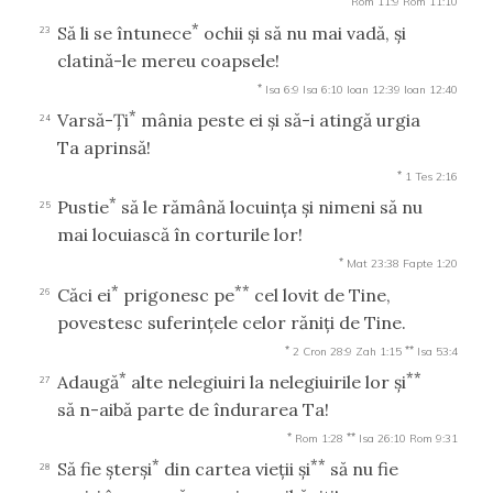
Rom 11:9
Rom 11:10
*
Să li se întunece
ochii şi să nu mai vadă, şi
23
clatină-le mereu coapsele!
*
Isa 6:9
Isa 6:10
Ioan 12:39
Ioan 12:40
*
Varsă-Ţi
mânia peste ei şi să-i atingă urgia
24
Ta aprinsă!
*
1 Tes 2:16
*
Pustie
să le rămână locuinţa şi nimeni să nu
25
mai locuiască în corturile lor!
*
Mat 23:38
Fapte 1:20
*
**
Căci ei
prigonesc pe
cel lovit de Tine,
26
povestesc suferinţele celor răniţi de Tine.
*
**
2 Cron 28:9
Zah 1:15
Isa 53:4
*
**
Adaugă
alte nelegiuiri la nelegiuirile lor şi
27
să n-aibă parte de îndurarea Ta!
*
**
Rom 1:28
Isa 26:10
Rom 9:31
*
**
Să fie şterşi
din cartea vieţii şi
să nu fie
28