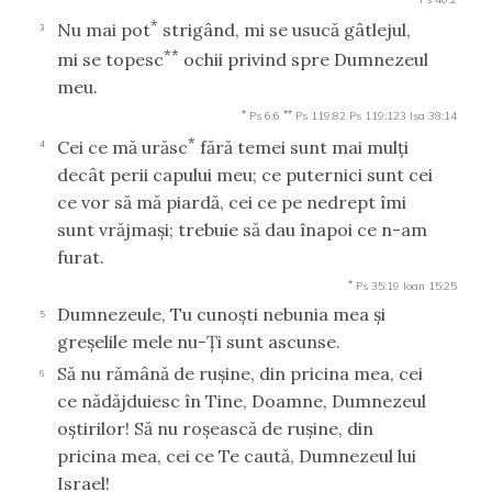
*
Nu mai pot
strigând, mi se usucă gâtlejul,
3
**
mi se topesc
ochii privind spre Dumnezeul
meu.
*
**
Ps 6:6
Ps 119:82
Ps 119:123
Isa 38:14
*
Cei ce mă urăsc
fără temei sunt mai mulţi
4
decât perii capului meu; ce puternici sunt cei
ce vor să mă piardă, cei ce pe nedrept îmi
sunt vrăjmaşi; trebuie să dau înapoi ce n-am
furat.
*
Ps 35:19
Ioan 15:25
Dumnezeule, Tu cunoşti nebunia mea şi
5
greşelile mele nu-Ţi sunt ascunse.
Să nu rămână de ruşine, din pricina mea, cei
6
ce nădăjduiesc în Tine, Doamne, Dumnezeul
oştirilor! Să nu roşească de ruşine, din
pricina mea, cei ce Te caută, Dumnezeul lui
Israel!