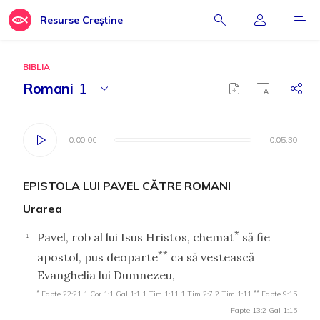
Resurse Creștine
BIBLIA
Romani
1
0:00:00
0:00:00
0:05:30
0:05:30
EPISTOLA LUI PAVEL CĂTRE ROMANI
Urarea
*
Pavel, rob al lui Isus Hristos, chemat
să fie
1
**
apostol, pus deoparte
ca să vestească
Evanghelia lui Dumnezeu,
*
**
Fapte 22:21
1 Cor 1:1
Gal 1:1
1 Tim 1:11
1 Tim 2:7
2 Tim 1:11
Fapte 9:15
Fapte 13:2
Gal 1:15