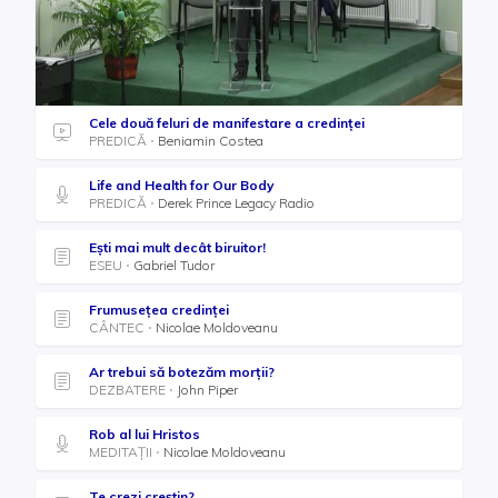
Cele două feluri de manifestare a credinței
PREDICĂ
Beniamin Costea
Life and Health for Our Body
PREDICĂ
Derek Prince Legacy Radio
Ești mai mult decât biruitor!
ESEU
Gabriel Tudor
Frumusețea credinței
CÂNTEC
Nicolae Moldoveanu
Ar trebui să botezăm morții?
DEZBATERE
John Piper
Rob al lui Hristos
MEDITAȚII
Nicolae Moldoveanu
Te crezi creștin?