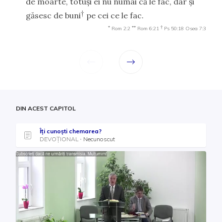
de moarte, totuşi ei nu numai că le fac, dar şi
†
găsesc de buni
pe cei ce le fac.
*
**
†
Rom 2:2
Rom 6:21
Ps 50:18
Osea 7:3
DIN ACEST CAPITOL
Îți cunoști chemarea?
DEVOȚIONAL
Necunoscut