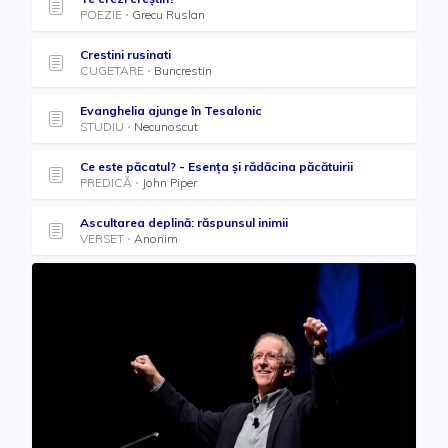
POEZIE
Grecu Ruslan
Crestini rusinati
CUGETARE
Buncrestin
Evanghelia ajunge în Tesalonic
STUDIU
Necunoscut
Ce este păcatul? - Esența și rădăcina păcătuirii
PREDICĂ
John Piper
Ascultarea deplină: răspunsul inimii
VERSET
Anonim