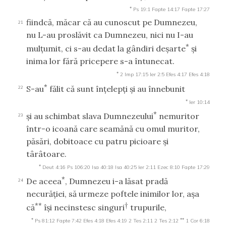
*
Ps 19:1
Fapte 14:17
Fapte 17:27
fiindcă, măcar că au cunoscut pe Dumnezeu,
21
nu L-au proslăvit ca Dumnezeu, nici nu I-au
*
mulţumit, ci s-au dedat la gândiri deşarte
şi
inima lor fără pricepere s-a întunecat.
*
2 Imp 17:15
Ier 2:5
Efes 4:17
Efes 4:18
*
S-au
fălit că sunt înţelepţi şi au înnebunit
22
*
Ier 10:14
*
şi au schimbat slava Dumnezeului
nemuritor
23
într-o icoană care seamănă cu omul muritor,
păsări, dobitoace cu patru picioare şi
târâtoare.
*
Deut 4:16
Ps 106:20
Isa 40:18
Isa 40:25
Ier 2:11
Ezec 8:10
Fapte 17:29
*
De aceea
, Dumnezeu i-a lăsat pradă
24
necurăţiei, să urmeze poftele inimilor lor, aşa
**
†
că
îşi necinstesc singuri
trupurile,
*
**
Ps 81:12
Fapte 7:42
Efes 4:18
Efes 4:19
2 Tes 2:11
2 Tes 2:12
1 Cor 6:18