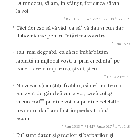
Dumnezeu, să am, în sfârşit, fericirea să vin
la voi.
*
**
Rom 15:23
Rom 15:32
1 Tes 3:10
Iac 4:15
*
Căci doresc să vă văd, ca să
vă dau vreun dar
11
duhovnicesc pentru întărirea voastră
*
Rom 15:29
sau, mai degrabă, ca să ne îmbărbătăm
12
*
laolaltă în mijlocul vostru, prin credinţa
pe
care o avem împreună, şi voi, şi eu.
*
Tit 1:4
2 Pet 1:1
*
Nu vreau să nu ştiţi, fraţilor, că de
multe ori
13
am avut de gând să vin la voi, ca să culeg
**
vreun rod
printre voi, ca printre celelalte
†
neamuri, dar
am fost împiedicat până
acum.
*
**
†
Rom 15:23
Fil 4:17
Fapte 16:7
1 Tes 2:18
*
Eu
sunt dator şi grecilor, şi barbarilor, şi
14