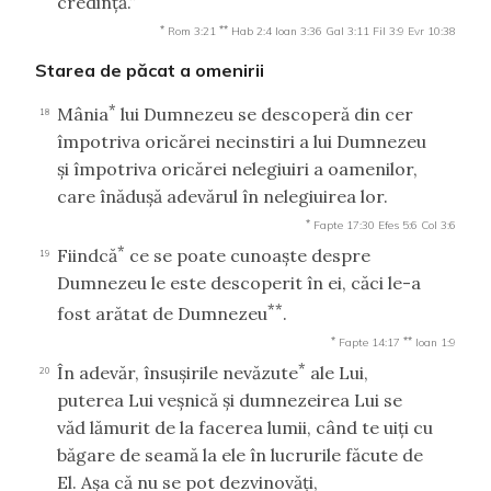
credinţă.”
*
**
Rom 3:21
Hab 2:4
Ioan 3:36
Gal 3:11
Fil 3:9
Evr 10:38
Starea de păcat a omenirii
*
Mânia
lui Dumnezeu se descoperă din cer
18
împotriva oricărei necinstiri a lui Dumnezeu
şi împotriva oricărei nelegiuiri a oamenilor,
care înăduşă adevărul în nelegiuirea lor.
*
Fapte 17:30
Efes 5:6
Col 3:6
*
Fiindcă
ce se poate cunoaşte despre
19
Dumnezeu le este descoperit în ei, căci le-a
**
fost arătat de Dumnezeu
.
*
**
Fapte 14:17
Ioan 1:9
*
În adevăr, însuşirile nevăzute
ale Lui,
20
puterea Lui veşnică şi dumnezeirea Lui se
văd lămurit de la facerea lumii, când te uiţi cu
băgare de seamă la ele în lucrurile făcute de
El. Aşa că nu se pot dezvinovăţi,