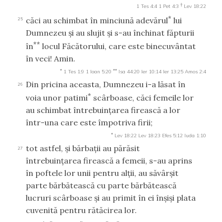
†
1 Tes 4:4
1 Pet 4:3
Lev 18:22
*
căci au schimbat în minciună adevărul
lui
25
Dumnezeu şi au slujit şi s-au închinat făpturii
**
în
locul Făcătorului, care este binecuvântat
în veci! Amin.
*
**
1 Tes 1:9
1 Ioan 5:20
Isa 44:20
Ier 10:14
Ier 13:25
Amos 2:4
Din pricina aceasta, Dumnezeu i-a lăsat în
26
*
voia unor patimi
scârboase, căci femeile lor
au schimbat întrebuinţarea firească a lor
într-una care este împotriva firii;
*
Lev 18:22
Lev 18:23
Efes 5:12
Iuda 1:10
tot astfel, şi bărbaţii au părăsit
27
întrebuinţarea firească a femeii, s-au aprins
în poftele lor unii pentru alţii, au săvârşit
parte bărbătească cu parte bărbătească
lucruri scârboase şi au primit în ei înşişi plata
cuvenită pentru rătăcirea lor.