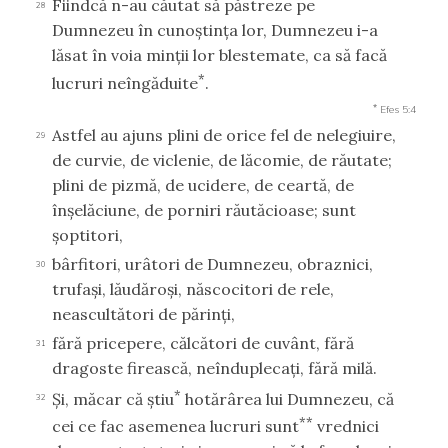
Fiindcă n-au căutat să păstreze pe
28
Dumnezeu în cunoştinţa lor, Dumnezeu i-a
lăsat în voia minţii lor blestemate, ca să facă
*
lucruri neîngăduite
.
*
Efes 5:4
Astfel au ajuns plini de orice fel de nelegiuire,
29
de curvie, de viclenie, de lăcomie, de răutate;
plini de pizmă, de ucidere, de ceartă, de
înşelăciune, de porniri răutăcioase; sunt
şoptitori,
bârfitori, urâtori de Dumnezeu, obraznici,
30
trufaşi, lăudăroşi, născocitori de rele,
neascultători de părinţi,
fără pricepere, călcători de cuvânt, fără
31
dragoste firească, neînduplecaţi, fără milă.
*
Şi, măcar că ştiu
hotărârea lui Dumnezeu, că
32
**
cei ce fac asemenea lucruri sunt
vrednici