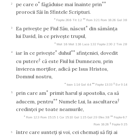
*
**
pe care o
făgăduise mai înainte prin
2
prorocii Săi în Sfintele Scripturi.
*
**
Fapte 26:6
Tit 1:2
Rom 3:21
Rom 16:26
Gal 3:8
*
Ea priveşte pe Fiul Său, născut
din sămânţa
3
lui David, în ce priveşte trupul,
*
Mat 1:6
Mat 1:16
Luca 1:32
Fapte 2:30
2 Tim 2:8
*
**
iar în ce priveşte
duhul
sfinţeniei, dovedit
4
†
cu putere
că este Fiul lui Dumnezeu, prin
învierea morţilor, adică pe Isus Hristos,
Domnul nostru,
*
**
†
Ioan 1:14
Gal 4:4
Fapte 13:33
Evr 9:14
*
prin care am
primit harul şi apostolia, ca să
5
**
†
aducem, pentru
Numele Lui, la ascultarea
credinţei pe toate neamurile,
*
**
Rom 12:3
Rom 15:15
1 Cor 15:10
Gal 1:15
Gal 2:9
Efes 3:8
Fapte 6:7
†
Rom 16:26
Fapte 9:15
între care sunteţi şi voi, cei chemaţi să fiţi ai
6