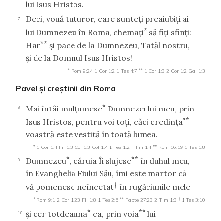
lui Isus Hristos.
Deci, vouă tuturor, care sunteţi preaiubiţi ai
7
*
lui Dumnezeu în Roma, chemaţi
să fiţi sfinţi:
**
Har
şi pace de la Dumnezeu, Tatăl nostru,
şi de la Domnul Isus Hristos!
*
**
Rom 9:24
1 Cor 1:2
1 Tes 4:7
1 Cor 1:3
2 Cor 1:2
Gal 1:3
Pavel şi creştinii din Roma
*
Mai întâi mulţumesc
Dumnezeului meu, prin
8
**
Isus Hristos, pentru voi toţi, căci credinţa
voastră este vestită în toată lumea.
*
**
1 Cor 1:4
Fil 1:3
Col 1:3
Col 1:4
1 Tes 1:2
Filim 1:4
Rom 16:19
1 Tes 1:8
*
**
Dumnezeu
, căruia Îi slujesc
în duhul meu,
9
în Evanghelia Fiului Său, îmi este martor că
†
vă pomenesc neîncetat
în rugăciunile mele
*
**
†
Rom 9:1
2 Cor 1:23
Fil 1:8
1 Tes 2:5
Fapte 27:23
2 Tim 1:3
1 Tes 3:10
*
**
şi cer totdeauna
ca, prin voia
lui
10