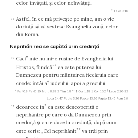
celor învăţaţi, şi celor neînvăţaţi.
*
1 Cor 9:16
Astfel, în ce mă priveşte pe mine, am o vie
15
dorinţă să vă vestesc Evanghelia vouă, celor
din Roma.
Neprihănirea se capătă prin credinţă
*
Căci
mie nu mi-e ruşine de Evanghelia lui
16
**
Hristos, fiindcă
ea este puterea lui
Dumnezeu pentru mântuirea fiecăruia care
†
crede: întâi a
iudeului, apoi a grecului;
*
**
†
Ps 40:9
Ps 40:10
Marc 8:38
2 Tim 1:8
1 Cor 1:18
1 Cor 15:2
Luca 2:30-32
Luca 24:47
Fapte 3:26
Fapte 13:26
Fapte 13:46
Rom 2:9
*
deoarece în
ea este descoperită o
17
neprihănire pe care o dă Dumnezeu prin
credinţă şi care duce la credinţă, după cum
**
este scris: „Cel neprihănit
va trăi prin