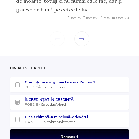
de moarte, totuşi ei nu numai că le fac, dar şi
†
găsesc de buni
pe cei ce le fac.
*
**
†
Rom 2:2
Rom 6:21
Ps 50:18
Osea 7:3
DIN ACEST CAPITOL
Credința are argumentele ei - Partea 1
PREDICĂ
John Lennox
ÎNCREDINȚAT ÎN CREDINȚĂ
POEZIE
Sabadac Viorel
Cine schimbă-n minciună-adevărul
CÂNTEC
Nicolae Moldoveanu