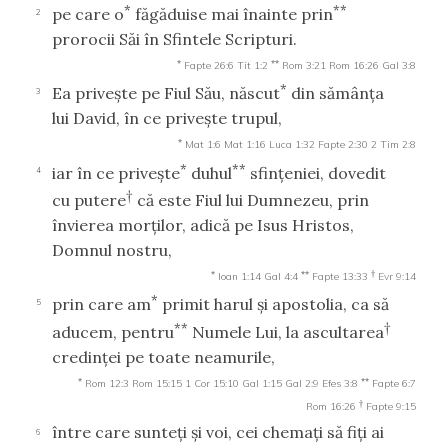
*
**
pe care o
făgăduise mai înainte prin
2
prorocii Săi în Sfintele Scripturi.
*
**
Fapte 26:6
Tit 1:2
Rom 3:21
Rom 16:26
Gal 3:8
*
Ea priveşte pe Fiul Său, născut
din sămânţa
3
lui David, în ce priveşte trupul,
*
Mat 1:6
Mat 1:16
Luca 1:32
Fapte 2:30
2 Tim 2:8
*
**
iar în ce priveşte
duhul
sfinţeniei, dovedit
4
†
cu putere
că este Fiul lui Dumnezeu, prin
învierea morţilor, adică pe Isus Hristos,
Domnul nostru,
*
**
†
Ioan 1:14
Gal 4:4
Fapte 13:33
Evr 9:14
*
prin care am
primit harul şi apostolia, ca să
5
**
†
aducem, pentru
Numele Lui, la ascultarea
credinţei pe toate neamurile,
*
**
Rom 12:3
Rom 15:15
1 Cor 15:10
Gal 1:15
Gal 2:9
Efes 3:8
Fapte 6:7
†
Rom 16:26
Fapte 9:15
între care sunteţi şi voi, cei chemaţi să fiţi ai
6