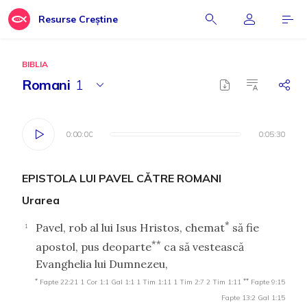
Resurse Creștine
BIBLIA
Romani
1
0:00:00
0:00:00
0:05:30
0:05:30
EPISTOLA LUI PAVEL CĂTRE ROMANI
Urarea
*
Pavel, rob al lui Isus Hristos, chemat
să fie
1
**
apostol, pus deoparte
ca să vestească
Evanghelia lui Dumnezeu,
*
**
Fapte 22:21
1 Cor 1:1
Gal 1:1
1 Tim 1:11
1 Tim 2:7
2 Tim 1:11
Fapte 9:15
Fapte 13:2
Gal 1:15