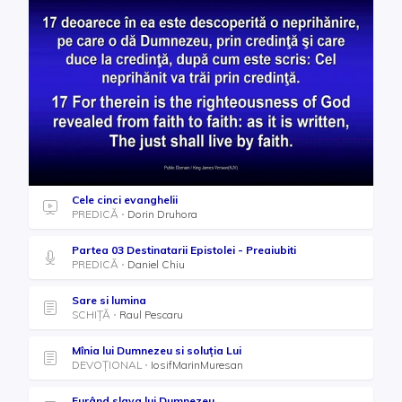
Cele cinci evanghelii
PREDICĂ
Dorin Druhora
Partea 03 Destinatarii Epistolei - Preaiubiti
PREDICĂ
Daniel Chiu
Sare si lumina
SCHIȚĂ
Raul Pescaru
Mînia lui Dumnezeu si soluţia Lui
DEVOȚIONAL
IosifMarinMuresan
Furând slava lui Dumnezeu