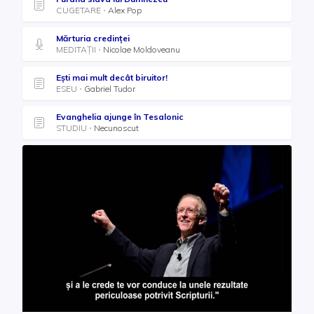
CUGETARE
Alex Pop
Mărturia credinței
MEDITAȚII
Nicolae Moldoveanu
Ești mai mult decât biruitor!
ESEU
Gabriel Tudor
Evanghelia ajunge în Tesalonic
STUDIU
Necunoscut