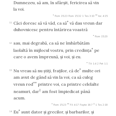
Dumnezeu, să am, în sfârşit, fericirea să vin
la voi.
*
**
Rom 15:23
Rom 15:32
1 Tes 3:10
Iac 4:15
*
Căci doresc să vă văd, ca să
vă dau vreun dar
11
duhovnicesc pentru întărirea voastră
*
Rom 15:29
sau, mai degrabă, ca să ne îmbărbătăm
12
*
laolaltă în mijlocul vostru, prin credinţa
pe
care o avem împreună, şi voi, şi eu.
*
Tit 1:4
2 Pet 1:1
*
Nu vreau să nu ştiţi, fraţilor, că de
multe ori
13
am avut de gând să vin la voi, ca să culeg
**
vreun rod
printre voi, ca printre celelalte
†
neamuri, dar
am fost împiedicat până
acum.
*
**
†
Rom 15:23
Fil 4:17
Fapte 16:7
1 Tes 2:18
*
Eu
sunt dator şi grecilor, şi barbarilor, şi
14