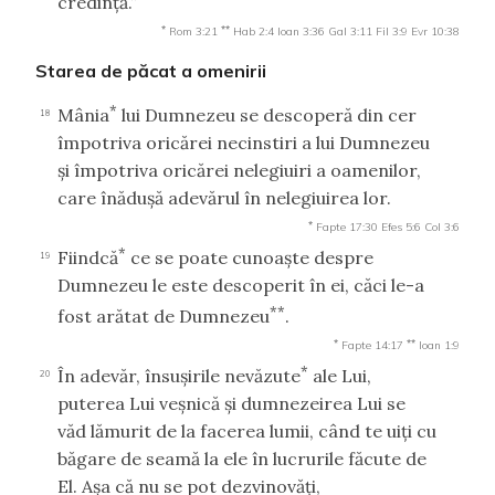
credinţă.”
*
**
Rom 3:21
Hab 2:4
Ioan 3:36
Gal 3:11
Fil 3:9
Evr 10:38
Starea de păcat a omenirii
*
Mânia
lui Dumnezeu se descoperă din cer
18
împotriva oricărei necinstiri a lui Dumnezeu
şi împotriva oricărei nelegiuiri a oamenilor,
care înăduşă adevărul în nelegiuirea lor.
*
Fapte 17:30
Efes 5:6
Col 3:6
*
Fiindcă
ce se poate cunoaşte despre
19
Dumnezeu le este descoperit în ei, căci le-a
**
fost arătat de Dumnezeu
.
*
**
Fapte 14:17
Ioan 1:9
*
În adevăr, însuşirile nevăzute
ale Lui,
20
puterea Lui veşnică şi dumnezeirea Lui se
văd lămurit de la facerea lumii, când te uiţi cu
băgare de seamă la ele în lucrurile făcute de
El. Aşa că nu se pot dezvinovăţi,