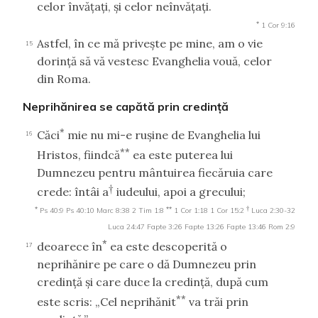
celor învăţaţi, şi celor neînvăţaţi.
*
1 Cor 9:16
Astfel, în ce mă priveşte pe mine, am o vie
15
dorinţă să vă vestesc Evanghelia vouă, celor
din Roma.
Neprihănirea se capătă prin credinţă
*
Căci
mie nu mi-e ruşine de Evanghelia lui
16
**
Hristos, fiindcă
ea este puterea lui
Dumnezeu pentru mântuirea fiecăruia care
†
crede: întâi a
iudeului, apoi a grecului;
*
**
†
Ps 40:9
Ps 40:10
Marc 8:38
2 Tim 1:8
1 Cor 1:18
1 Cor 15:2
Luca 2:30-32
Luca 24:47
Fapte 3:26
Fapte 13:26
Fapte 13:46
Rom 2:9
*
deoarece în
ea este descoperită o
17
neprihănire pe care o dă Dumnezeu prin
credinţă şi care duce la credinţă, după cum
**
este scris: „Cel neprihănit
va trăi prin