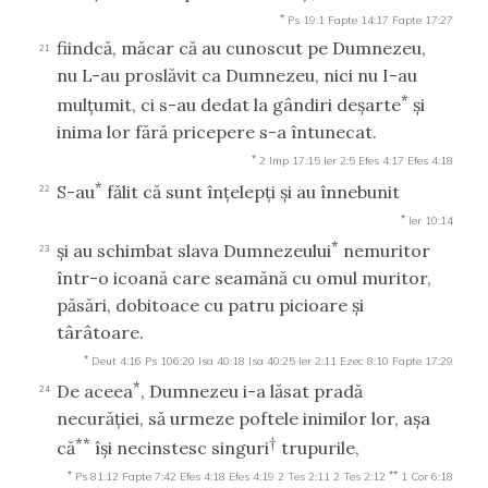
*
Ps 19:1
Fapte 14:17
Fapte 17:27
fiindcă, măcar că au cunoscut pe Dumnezeu,
21
nu L-au proslăvit ca Dumnezeu, nici nu I-au
*
mulţumit, ci s-au dedat la gândiri deşarte
şi
inima lor fără pricepere s-a întunecat.
*
2 Imp 17:15
Ier 2:5
Efes 4:17
Efes 4:18
*
S-au
fălit că sunt înţelepţi şi au înnebunit
22
*
Ier 10:14
*
şi au schimbat slava Dumnezeului
nemuritor
23
într-o icoană care seamănă cu omul muritor,
păsări, dobitoace cu patru picioare şi
târâtoare.
*
Deut 4:16
Ps 106:20
Isa 40:18
Isa 40:25
Ier 2:11
Ezec 8:10
Fapte 17:29
*
De aceea
, Dumnezeu i-a lăsat pradă
24
necurăţiei, să urmeze poftele inimilor lor, aşa
**
†
că
îşi necinstesc singuri
trupurile,
*
**
Ps 81:12
Fapte 7:42
Efes 4:18
Efes 4:19
2 Tes 2:11
2 Tes 2:12
1 Cor 6:18