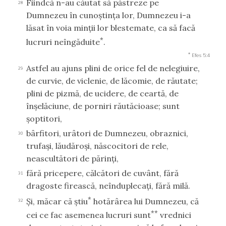
Fiindcă n-au căutat să păstreze pe
28
Dumnezeu în cunoştinţa lor, Dumnezeu i-a
lăsat în voia minţii lor blestemate, ca să facă
*
lucruri neîngăduite
.
*
Efes 5:4
Astfel au ajuns plini de orice fel de nelegiuire,
29
de curvie, de viclenie, de lăcomie, de răutate;
plini de pizmă, de ucidere, de ceartă, de
înşelăciune, de porniri răutăcioase; sunt
şoptitori,
bârfitori, urâtori de Dumnezeu, obraznici,
30
trufaşi, lăudăroşi, născocitori de rele,
neascultători de părinţi,
fără pricepere, călcători de cuvânt, fără
31
dragoste firească, neînduplecaţi, fără milă.
*
Şi, măcar că ştiu
hotărârea lui Dumnezeu, că
32
**
cei ce fac asemenea lucruri sunt
vrednici