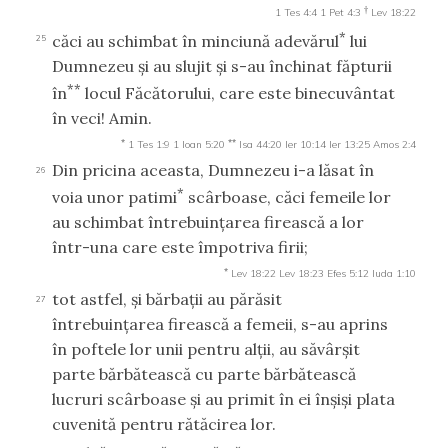
†
1 Tes 4:4
1 Pet 4:3
Lev 18:22
*
căci au schimbat în minciună adevărul
lui
25
Dumnezeu şi au slujit şi s-au închinat făpturii
**
în
locul Făcătorului, care este binecuvântat
în veci! Amin.
*
**
1 Tes 1:9
1 Ioan 5:20
Isa 44:20
Ier 10:14
Ier 13:25
Amos 2:4
Din pricina aceasta, Dumnezeu i-a lăsat în
26
*
voia unor patimi
scârboase, căci femeile lor
au schimbat întrebuinţarea firească a lor
într-una care este împotriva firii;
*
Lev 18:22
Lev 18:23
Efes 5:12
Iuda 1:10
tot astfel, şi bărbaţii au părăsit
27
întrebuinţarea firească a femeii, s-au aprins
în poftele lor unii pentru alţii, au săvârşit
parte bărbătească cu parte bărbătească
lucruri scârboase şi au primit în ei înşişi plata
cuvenită pentru rătăcirea lor.