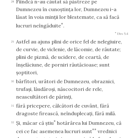
Fiindcă n-au căutat să păstreze pe
28
Dumnezeu în cunoştinţa lor, Dumnezeu i-a
lăsat în voia minţii lor blestemate, ca să facă
*
lucruri neîngăduite
.
*
Efes 5:4
Astfel au ajuns plini de orice fel de nelegiuire,
29
de curvie, de viclenie, de lăcomie, de răutate;
plini de pizmă, de ucidere, de ceartă, de
înşelăciune, de porniri răutăcioase; sunt
şoptitori,
bârfitori, urâtori de Dumnezeu, obraznici,
30
trufaşi, lăudăroşi, născocitori de rele,
neascultători de părinţi,
fără pricepere, călcători de cuvânt, fără
31
dragoste firească, neînduplecaţi, fără milă.
*
Şi, măcar că ştiu
hotărârea lui Dumnezeu, că
32
**
cei ce fac asemenea lucruri sunt
vrednici