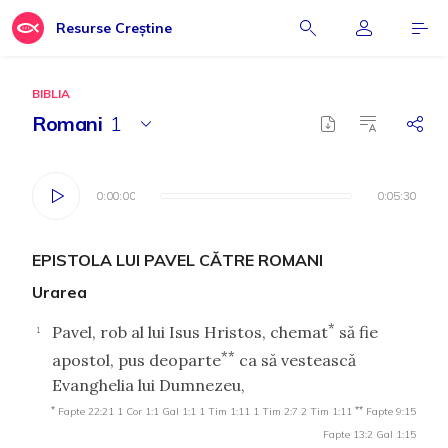
Resurse Creștine
BIBLIA
Romani
1
0:00:00
0:00:00
0:05:30
0:05:30
EPISTOLA LUI PAVEL CĂTRE ROMANI
Urarea
*
Pavel, rob al lui Isus Hristos, chemat
să fie
1
**
apostol, pus deoparte
ca să vestească
Evanghelia lui Dumnezeu,
*
**
Fapte 22:21
1 Cor 1:1
Gal 1:1
1 Tim 1:11
1 Tim 2:7
2 Tim 1:11
Fapte 9:15
Fapte 13:2
Gal 1:15