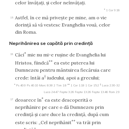
celor învăţaţi, şi celor neînvăţaţi.
*
1 Cor 9:16
Astfel, în ce mă priveşte pe mine, am o vie
15
dorinţă să vă vestesc Evanghelia vouă, celor
din Roma.
Neprihănirea se capătă prin credinţă
*
Căci
mie nu mi-e ruşine de Evanghelia lui
16
**
Hristos, fiindcă
ea este puterea lui
Dumnezeu pentru mântuirea fiecăruia care
†
crede: întâi a
iudeului, apoi a grecului;
*
**
†
Ps 40:9
Ps 40:10
Marc 8:38
2 Tim 1:8
1 Cor 1:18
1 Cor 15:2
Luca 2:30-32
Luca 24:47
Fapte 3:26
Fapte 13:26
Fapte 13:46
Rom 2:9
*
deoarece în
ea este descoperită o
17
neprihănire pe care o dă Dumnezeu prin
credinţă şi care duce la credinţă, după cum
**
este scris: „Cel neprihănit
va trăi prin