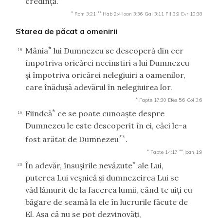
credinţă.”
*
**
Rom 3:21
Hab 2:4
Ioan 3:36
Gal 3:11
Fil 3:9
Evr 10:38
Starea de păcat a omenirii
*
Mânia
lui Dumnezeu se descoperă din cer
18
împotriva oricărei necinstiri a lui Dumnezeu
şi împotriva oricărei nelegiuiri a oamenilor,
care înăduşă adevărul în nelegiuirea lor.
*
Fapte 17:30
Efes 5:6
Col 3:6
*
Fiindcă
ce se poate cunoaşte despre
19
Dumnezeu le este descoperit în ei, căci le-a
**
fost arătat de Dumnezeu
.
*
**
Fapte 14:17
Ioan 1:9
*
În adevăr, însuşirile nevăzute
ale Lui,
20
puterea Lui veşnică şi dumnezeirea Lui se
văd lămurit de la facerea lumii, când te uiţi cu
băgare de seamă la ele în lucrurile făcute de
El. Aşa că nu se pot dezvinovăţi,