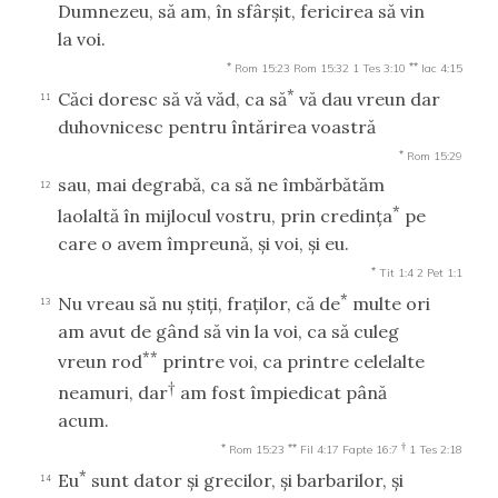
Dumnezeu, să am, în sfârşit, fericirea să vin
la voi.
*
**
Rom 15:23
Rom 15:32
1 Tes 3:10
Iac 4:15
*
Căci doresc să vă văd, ca să
vă dau vreun dar
11
duhovnicesc pentru întărirea voastră
*
Rom 15:29
sau, mai degrabă, ca să ne îmbărbătăm
12
*
laolaltă în mijlocul vostru, prin credinţa
pe
care o avem împreună, şi voi, şi eu.
*
Tit 1:4
2 Pet 1:1
*
Nu vreau să nu ştiţi, fraţilor, că de
multe ori
13
am avut de gând să vin la voi, ca să culeg
**
vreun rod
printre voi, ca printre celelalte
†
neamuri, dar
am fost împiedicat până
acum.
*
**
†
Rom 15:23
Fil 4:17
Fapte 16:7
1 Tes 2:18
*
Eu
sunt dator şi grecilor, şi barbarilor, şi
14