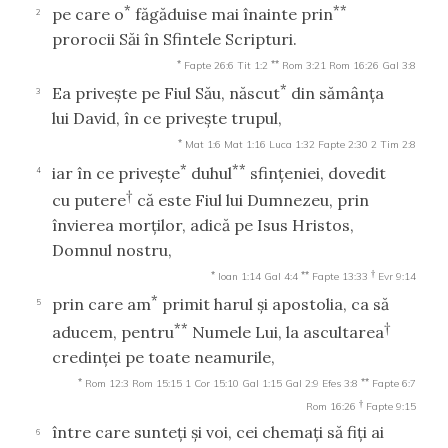
*
**
pe care o
făgăduise mai înainte prin
2
prorocii Săi în Sfintele Scripturi.
*
**
Fapte 26:6
Tit 1:2
Rom 3:21
Rom 16:26
Gal 3:8
*
Ea priveşte pe Fiul Său, născut
din sămânţa
3
lui David, în ce priveşte trupul,
*
Mat 1:6
Mat 1:16
Luca 1:32
Fapte 2:30
2 Tim 2:8
*
**
iar în ce priveşte
duhul
sfinţeniei, dovedit
4
†
cu putere
că este Fiul lui Dumnezeu, prin
învierea morţilor, adică pe Isus Hristos,
Domnul nostru,
*
**
†
Ioan 1:14
Gal 4:4
Fapte 13:33
Evr 9:14
*
prin care am
primit harul şi apostolia, ca să
5
**
†
aducem, pentru
Numele Lui, la ascultarea
credinţei pe toate neamurile,
*
**
Rom 12:3
Rom 15:15
1 Cor 15:10
Gal 1:15
Gal 2:9
Efes 3:8
Fapte 6:7
†
Rom 16:26
Fapte 9:15
între care sunteţi şi voi, cei chemaţi să fiţi ai
6