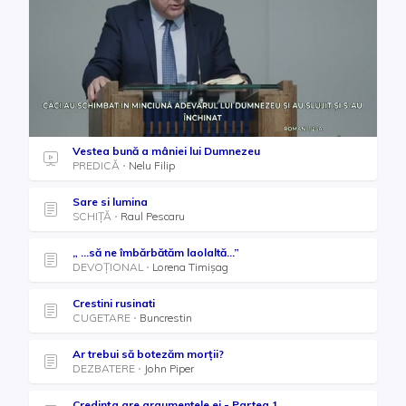
Vestea bună a mâniei lui Dumnezeu
PREDICĂ
Nelu Filip
Sare si lumina
SCHIȚĂ
Raul Pescaru
„ ...să ne îmbărbătăm laolaltă...”
DEVOȚIONAL
Lorena Timișag
Crestini rusinati
CUGETARE
Buncrestin
Ar trebui să botezăm morții?
DEZBATERE
John Piper
Credința are argumentele ei - Partea 1