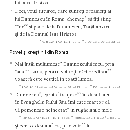
lui Isus Hristos.
Deci, vouă tuturor, care sunteţi preaiubiţi ai
7
*
lui Dumnezeu în Roma, chemaţi
să fiţi sfinţi:
**
Har
şi pace de la Dumnezeu, Tatăl nostru,
şi de la Domnul Isus Hristos!
*
**
Rom 9:24
1 Cor 1:2
1 Tes 4:7
1 Cor 1:3
2 Cor 1:2
Gal 1:3
Pavel şi creştinii din Roma
*
Mai întâi mulţumesc
Dumnezeului meu, prin
8
**
Isus Hristos, pentru voi toţi, căci credinţa
voastră este vestită în toată lumea.
*
**
1 Cor 1:4
Fil 1:3
Col 1:3
Col 1:4
1 Tes 1:2
Filim 1:4
Rom 16:19
1 Tes 1:8
*
**
Dumnezeu
, căruia Îi slujesc
în duhul meu,
9
în Evanghelia Fiului Său, îmi este martor că
†
vă pomenesc neîncetat
în rugăciunile mele
*
**
†
Rom 9:1
2 Cor 1:23
Fil 1:8
1 Tes 2:5
Fapte 27:23
2 Tim 1:3
1 Tes 3:10
*
**
şi cer totdeauna
ca, prin voia
lui
10