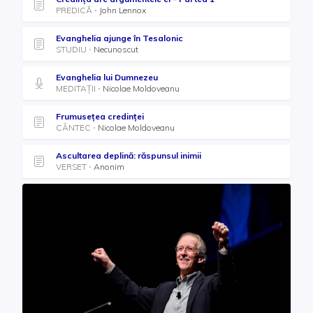
PREDICĂ
John Lennox
Evanghelia ajunge în Tesalonic
STUDIU
Necunoscut
Evanghelia lui Dumnezeu
MEDITAȚII
Nicolae Moldoveanu
Frumusețea credinței
CÂNTEC
Nicolae Moldoveanu
Ascultarea deplină: răspunsul inimii
VERSET
Anonim