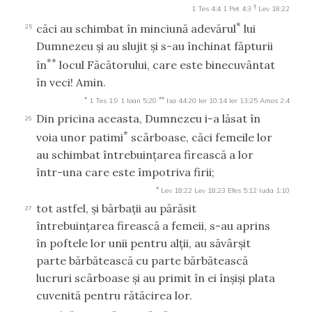
†
1 Tes 4:4
1 Pet 4:3
Lev 18:22
*
căci au schimbat în minciună adevărul
lui
25
Dumnezeu şi au slujit şi s-au închinat făpturii
**
în
locul Făcătorului, care este binecuvântat
în veci! Amin.
*
**
1 Tes 1:9
1 Ioan 5:20
Isa 44:20
Ier 10:14
Ier 13:25
Amos 2:4
Din pricina aceasta, Dumnezeu i-a lăsat în
26
*
voia unor patimi
scârboase, căci femeile lor
au schimbat întrebuinţarea firească a lor
într-una care este împotriva firii;
*
Lev 18:22
Lev 18:23
Efes 5:12
Iuda 1:10
tot astfel, şi bărbaţii au părăsit
27
întrebuinţarea firească a femeii, s-au aprins
în poftele lor unii pentru alţii, au săvârşit
parte bărbătească cu parte bărbătească
lucruri scârboase şi au primit în ei înşişi plata
cuvenită pentru rătăcirea lor.