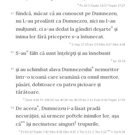
*
Ps 19:1
Fapte 14:17
Fapte 17:27
fiindcă, măcar că au cunoscut pe Dumnezeu,
21
nu L-au proslăvit ca Dumnezeu, nici nu I-au
*
mulţumit, ci s-au dedat la gândiri deşarte
şi
inima lor fără pricepere s-a întunecat.
*
2 Imp 17:15
Ier 2:5
Efes 4:17
Efes 4:18
*
S-au
fălit că sunt înţelepţi şi au înnebunit
22
*
Ier 10:14
*
şi au schimbat slava Dumnezeului
nemuritor
23
într-o icoană care seamănă cu omul muritor,
păsări, dobitoace cu patru picioare şi
târâtoare.
*
Deut 4:16
Ps 106:20
Isa 40:18
Isa 40:25
Ier 2:11
Ezec 8:10
Fapte 17:29
*
De aceea
, Dumnezeu i-a lăsat pradă
24
necurăţiei, să urmeze poftele inimilor lor, aşa
**
†
că
îşi necinstesc singuri
trupurile,
*
**
Ps 81:12
Fapte 7:42
Efes 4:18
Efes 4:19
2 Tes 2:11
2 Tes 2:12
1 Cor 6:18