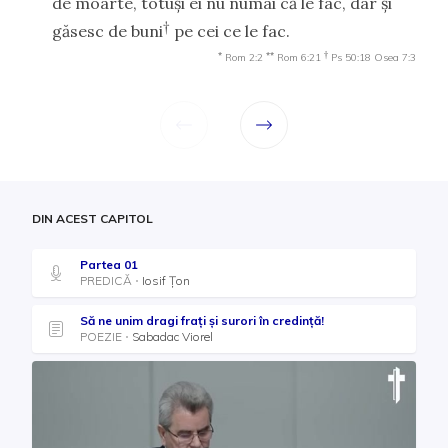
de moarte, totuşi ei nu numai că le fac, dar şi
†
găsesc de buni
pe cei ce le fac.
*
**
†
Rom 2:2
Rom 6:21
Ps 50:18
Osea 7:3
DIN ACEST CAPITOL
Partea 01
PREDICĂ
Iosif Țon
Să ne unim dragi frați și surori în credință!
POEZIE
Sabadac Viorel