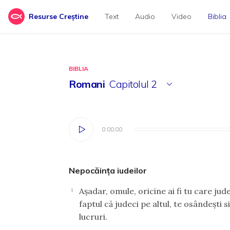
Resurse Creștine
Text
Audio
Video
Biblia
BIBLIA
Romani
Capitolul
2
0:00:00
0:00:00
Nepocăinţa iudeilor
Aşadar, omule, oricine ai fi tu care jude
1
faptul că judeci pe altul, te osândeşti si
lucruri.