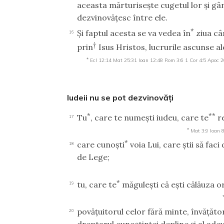
aceasta mărturiseşte cugetul lor şi gân
dezvinovăţesc între ele.
*
Şi faptul acesta se va vedea în
ziua câ
16
†
prin
Isus Hristos, lucrurile ascunse a
*
Ecl 12:14
Mat 25:31
Ioan 12:48
Rom 3:6
1 Cor 4:5
Apoc 2
Iudeii nu se pot dezvinovăţi
*
**
Tu
, care te numeşti iudeu, care te
re
17
*
Mat 3:9
Ioan 
*
care cunoşti
voia Lui, care ştii să fac
18
de Lege;
*
tu, care te
măguleşti că eşti călăuza or
19
povăţuitorul celor fără minte, învăţător
20
dreptarul cunoştinţei depline şi al adev