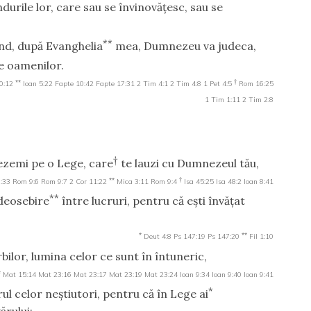
durile lor, care sau se învinovăţesc, sau se
**
nd, după Evanghelia
mea, Dumnezeu va judeca,
le oamenilor.
**
†
0:12
Ioan 5:22
Fapte 10:42
Fapte 17:31
2 Tim 4:1
2 Tim 4:8
1 Pet 4:5
Rom 16:25
1 Tim 1:11
2 Tim 2:8
†
zemi pe o Lege, care
te lauzi cu Dumnezeul tău,
**
†
8:33
Rom 9:6
Rom 9:7
2 Cor 11:22
Mica 3:11
Rom 9:4
Isa 45:25
Isa 48:2
Ioan 8:41
**
i deosebire
între lucruri, pentru că eşti învăţat
*
**
Deut 4:8
Ps 147:19
Ps 147:20
Fil 1:10
bilor, lumina celor ce sunt în întuneric,
*
Mat 15:14
Mat 23:16
Mat 23:17
Mat 23:19
Mat 23:24
Ioan 9:34
Ioan 9:40
Ioan 9:41
*
ul celor neştiutori, pentru că în Lege ai
ărului;