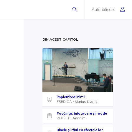
Autentificare
DIN ACEST CAPITOL
Împietrirea inimii
PREDICĂ
Marius Livanu
Pocăința: întoarcere și roade
VERSET
Anonim
Binele și răul cu efectele lor