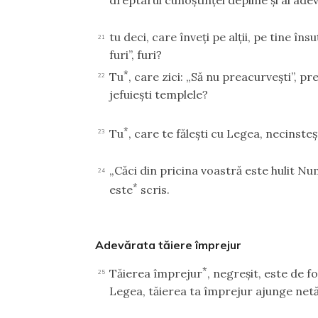
tu deci, care înveţi pe alţii, pe tine în
21
furi”, furi?
*
Tu
, care zici: „Să nu preacurveşti”, p
22
jefuieşti templele?
*
Tu
, care te făleşti cu Legea, necinst
23
„Căci din pricina voastră este hulit 
24
*
este
scris.
Adevărata tăiere împrejur
*
Tăierea împrejur
, negreşit, este de f
25
Legea, tăierea ta împrejur ajunge net