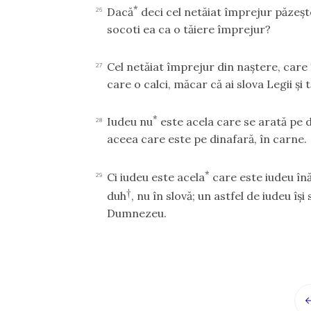
*
Dacă
deci cel netăiat împrejur păzeşte
26
socoti ea ca o tăiere împrejur?
Cel netăiat împrejur din naştere, care
27
care o calci, măcar că ai slova Legii şi
*
Iudeu nu
este acela care se arată pe d
28
aceea care este pe dinafară, în carne.
*
Ci iudeu este acela
care este iudeu înă
29
†
duh
, nu în slovă; un astfel de iudeu îş
Dumnezeu.