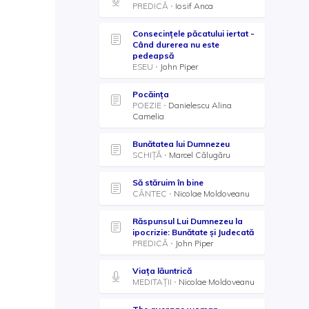
PREDICĂ
Iosif Anca
Consecințele păcatului iertat -
Când durerea nu este
pedeapsă
ESEU
John Piper
Pocăința
POEZIE
Danielescu Alina
Camelia
Bunătatea lui Dumnezeu
SCHIȚĂ
Marcel Călugăru
Să stăruim în bine
CÂNTEC
Nicolae Moldoveanu
Răspunsul Lui Dumnezeu la
ipocrizie: Bunătate și Judecată
PREDICĂ
John Piper
Viața lăuntrică
MEDITAȚII
Nicolae Moldoveanu