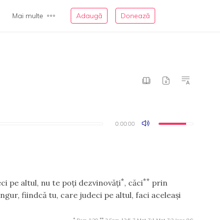
Mai multe
Adaugă
Donează
0:00:00
0:00:00
*
**
ci pe altul, nu te poţi dezvinovăţi
, căci
prin
ngur, fiindcă tu, care judeci pe altul, faci aceleaşi
*
**