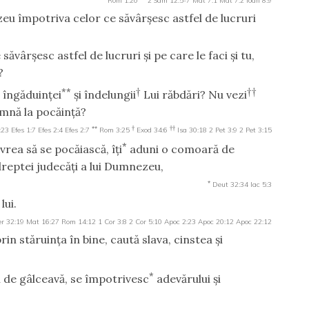
Rom 1:20
2 Sam 12:5-7
Mat 7:1
Mat 7:2
Ioan 8:9
zeu împotriva celor ce săvârşesc astfel de lucruri
săvârşesc astfel de lucruri şi pe care le faci şi tu,
?
**
†
††
, îngăduinţei
şi îndelungii
Lui răbdări? Nu vezi
mnă la pocăinţă?
**
†
††
:23
Efes 1:7
Efes 2:4
Efes 2:7
Rom 3:25
Exod 34:6
Isa 30:18
2 Pet 3:9
2 Pet 3:15
*
vrea să se pocăiască, îţi
aduni o comoară de
dreptei judecăţi a lui Dumnezeu,
*
Deut 32:34
Iac 5:3
lui.
er 32:19
Mat 16:27
Rom 14:12
1 Cor 3:8
2 Cor 5:10
Apoc 2:23
Apoc 20:12
Apoc 22:12
rin stăruinţa în bine, caută slava, cinstea şi
*
uh de gâlceavă, se împotrivesc
adevărului şi