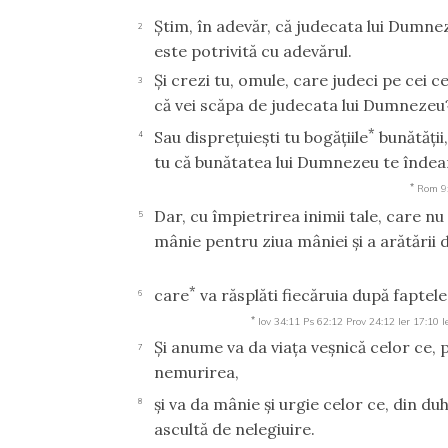
Ştim, în adevăr, că judecata lui Dumne
2
este potrivită cu adevărul.
Şi crezi tu, omule, care judeci pe cei ce 
3
că vei scăpa de judecata lui Dumnezeu
*
Sau dispreţuieşti tu bogăţiile
bunătăţii
4
tu că bunătatea lui Dumnezeu te îndea
*
Rom 9
Dar, cu împietrirea inimii tale, care nu 
5
mânie pentru ziua mâniei şi a arătării 
*
care
va răsplăti fiecăruia după faptele 
6
*
Iov 34:11
Ps 62:12
Prov 24:12
Ier 17:10
I
Şi anume va da viaţa veşnică celor ce, p
7
nemurirea,
şi va da mânie şi urgie celor ce, din d
8
ascultă de nelegiuire.