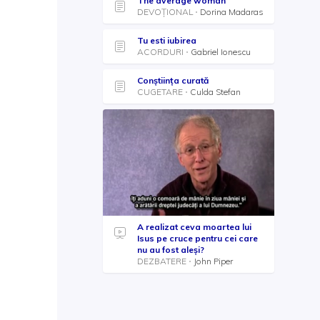
The average woman
DEVOȚIONAL
Dorina Madaras
Tu esti iubirea
ACORDURI
Gabriel Ionescu
Conștiința curată
CUGETARE
Culda Stefan
A realizat ceva moartea lui
Isus pe cruce pentru cei care
nu au fost aleși?
DEZBATERE
John Piper