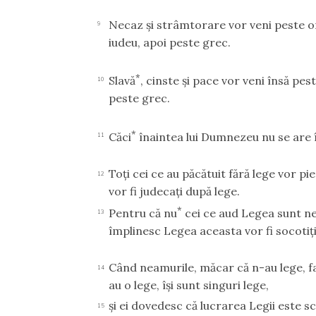
Necaz şi strâmtorare vor veni peste or
9
iudeu, apoi peste grec.
*
Slavă
, cinste şi pace vor veni însă pes
10
peste grec.
*
Căci
înaintea lui Dumnezeu nu se are 
11
Toţi cei ce au păcătuit fără lege vor pie
12
vor fi judecaţi după lege.
*
Pentru că nu
cei ce aud Legea sunt nep
13
împlinesc Legea aceasta vor fi socotiţi
Când neamurile, măcar că n-au lege, fac
14
au o lege, îşi sunt singuri lege,
şi ei dovedesc că lucrarea Legii este sc
15