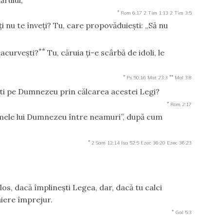
*
Rom 6:17
2 Tim 1:13
2 Tim 3:5
suţi nu te înveţi? Tu, care propovăduieşti: „Să nu
**
reacurveşti?
Tu, căruia ţi-e scârbă de idoli, le
*
**
Ps 50:16
Mat 23:3
Mal 3:8
eşti pe Dumnezeu prin călcarea acestei Legi?
*
Rom 2:17
Numele lui Dumnezeu între neamuri”, după cum
*
2 Sam 12:14
Isa 52:5
Ezec 36:20
Ezec 36:23
olos, dacă împlineşti Legea, dar, dacă tu calci
ăiere împrejur.
*
Gal 5:3