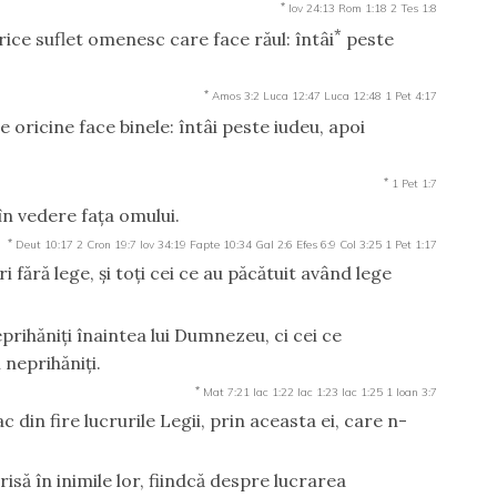
*
Iov 24:13
Rom 1:18
2 Tes 1:8
*
ice suflet omenesc care face răul: întâi
peste
*
Amos 3:2
Luca 12:47
Luca 12:48
1 Pet 4:17
te oricine face binele: întâi peste iudeu, apoi
*
1 Pet 1:7
în vedere faţa omului.
*
Deut 10:17
2 Cron 19:7
Iov 34:19
Fapte 10:34
Gal 2:6
Efes 6:9
Col 3:25
1 Pet 1:17
ri fără lege, şi toţi cei ce au păcătuit având lege
rihăniţi înaintea lui Dumnezeu, ci cei ce
 neprihăniţi.
*
Mat 7:21
Iac 1:22
Iac 1:23
Iac 1:25
1 Ioan 3:7
 din fire lucrurile Legii, prin aceasta ei, care n-
risă în inimile lor, fiindcă despre lucrarea