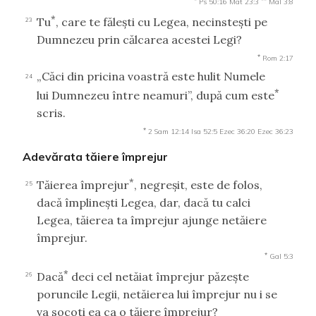
Ps 50:16
Mat 23:3
Mal 3:8
*
Tu
, care te făleşti cu Legea, necinsteşti pe
23
Dumnezeu prin călcarea acestei Legi?
*
Rom 2:17
„Căci din pricina voastră este hulit Numele
24
*
lui Dumnezeu între neamuri”, după cum este
scris.
*
2 Sam 12:14
Isa 52:5
Ezec 36:20
Ezec 36:23
Adevărata tăiere împrejur
*
Tăierea împrejur
, negreşit, este de folos,
25
dacă împlineşti Legea, dar, dacă tu calci
Legea, tăierea ta împrejur ajunge netăiere
împrejur.
*
Gal 5:3
*
Dacă
deci cel netăiat împrejur păzeşte
26
poruncile Legii, netăierea lui împrejur nu i se
va socoti ea ca o tăiere împrejur?