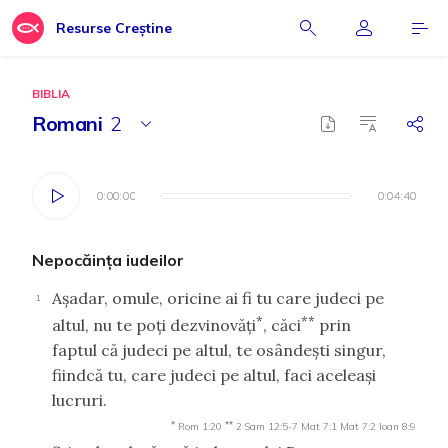
Resurse Creștine
BIBLIA
Romani
2
0:00:00
0:00:00
0:04:40
0:04:40
Nepocăinţa iudeilor
Aşadar, omule, oricine ai fi tu care judeci pe
1
*
**
altul, nu te poţi dezvinovăţi
, căci
prin
faptul că judeci pe altul, te osândeşti singur,
fiindcă tu, care judeci pe altul, faci aceleaşi
lucruri.
*
**
Rom 1:20
2 Sam 12:5-7
Mat 7:1
Mat 7:2
Ioan 8:9