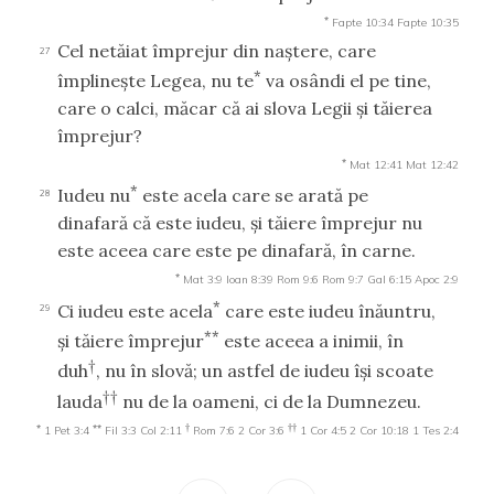
*
Fapte 10:34
Fapte 10:35
Cel netăiat împrejur din naştere, care
27
*
împlineşte Legea, nu te
va osândi el pe tine,
care o calci, măcar că ai slova Legii şi tăierea
împrejur?
*
Mat 12:41
Mat 12:42
*
Iudeu nu
este acela care se arată pe
28
dinafară că este iudeu, şi tăiere împrejur nu
este aceea care este pe dinafară, în carne.
*
Mat 3:9
Ioan 8:39
Rom 9:6
Rom 9:7
Gal 6:15
Apoc 2:9
*
Ci iudeu este acela
care este iudeu înăuntru,
29
**
şi tăiere împrejur
este aceea a inimii, în
†
duh
, nu în slovă; un astfel de iudeu îşi scoate
††
lauda
nu de la oameni, ci de la Dumnezeu.
*
**
†
††
1 Pet 3:4
Fil 3:3
Col 2:11
Rom 7:6
2 Cor 3:6
1 Cor 4:5
2 Cor 10:18
1 Tes 2:4