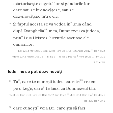
mărturiseşte cugetul lor şi gândurile lor,
care sau se învinovăţesc, sau se
dezvinovăţesc între ele.
*
Şi faptul acesta se va vedea în
ziua când,
16
**
după Evanghelia
mea, Dumnezeu va judeca,
†
prin
Isus Hristos, lucrurile ascunse ale
oamenilor.
*
**
Ecl 12:14
Mat 25:31
Ioan 12:48
Rom 3:6
1 Cor 4:5
Apoc 20:12
Ioan 5:22
†
Fapte 10:42
Fapte 17:31
2 Tim 4:1
2 Tim 4:8
1 Pet 4:5
Rom 16:25
1 Tim 1:11
2 Tim 2:8
Iudeii nu se pot dezvinovăţi
*
**
Tu
, care te numeşti iudeu, care te
rezemi
17
†
pe o Lege, care
te lauzi cu Dumnezeul tău,
*
**
†
Mat 3:9
Ioan 8:33
Rom 9:6
Rom 9:7
2 Cor 11:22
Mica 3:11
Rom 9:4
Isa 45:25
Isa 48:2
Ioan 8:41
*
care cunoşti
voia Lui, care ştii să faci
18