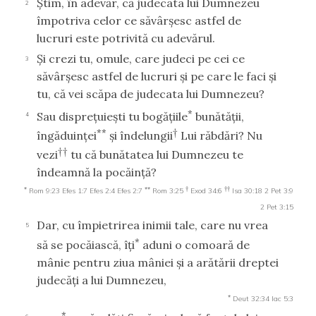
Ştim, în adevăr, că judecata lui Dumnezeu
2
împotriva celor ce săvârşesc astfel de
lucruri este potrivită cu adevărul.
Şi crezi tu, omule, care judeci pe cei ce
3
săvârşesc astfel de lucruri şi pe care le faci şi
tu, că vei scăpa de judecata lui Dumnezeu?
*
Sau dispreţuieşti tu bogăţiile
bunătăţii,
4
**
†
îngăduinţei
şi îndelungii
Lui răbdări? Nu
††
vezi
tu că bunătatea lui Dumnezeu te
îndeamnă la pocăinţă?
*
**
†
††
Rom 9:23
Efes 1:7
Efes 2:4
Efes 2:7
Rom 3:25
Exod 34:6
Isa 30:18
2 Pet 3:9
2 Pet 3:15
Dar, cu împietrirea inimii tale, care nu vrea
5
*
să se pocăiască, îţi
aduni o comoară de
mânie pentru ziua mâniei şi a arătării dreptei
judecăţi a lui Dumnezeu,
*
Deut 32:34
Iac 5:3
*