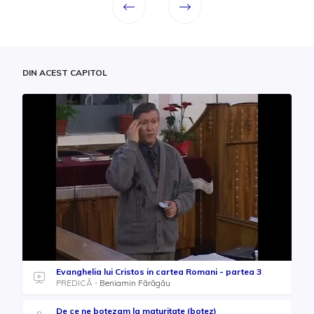
DIN ACEST CAPITOL
Evanghelia lui Cristos in cartea Romani - partea 3
PREDICĂ
Beniamin Fărăgău
De ce ne botezam la maturitate (botez)