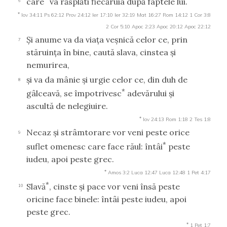
care
va răsplăti fiecăruia după faptele lui.
6
*
Iov 34:11
Ps 62:12
Prov 24:12
Ier 17:10
Ier 32:19
Mat 16:27
Rom 14:12
1 Cor 3:8
2 Cor 5:10
Apoc 2:23
Apoc 20:12
Apoc 22:12
Şi anume va da viaţa veşnică celor ce, prin
7
stăruinţa în bine, caută slava, cinstea şi
nemurirea,
şi va da mânie şi urgie celor ce, din duh de
8
*
gâlceavă, se împotrivesc
adevărului şi
ascultă de nelegiuire.
*
Iov 24:13
Rom 1:18
2 Tes 1:8
Necaz şi strâmtorare vor veni peste orice
9
*
suflet omenesc care face răul: întâi
peste
iudeu, apoi peste grec.
*
Amos 3:2
Luca 12:47
Luca 12:48
1 Pet 4:17
*
Slavă
, cinste şi pace vor veni însă peste
10
oricine face binele: întâi peste iudeu, apoi
peste grec.
*
1 Pet 1:7