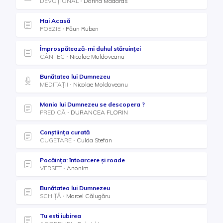
DEVOȚIONAL
Dorina Madaras
Hai Acasă
POEZIE
Păun Ruben
Împrospătează-mi duhul stăruinței
CÂNTEC
Nicolae Moldoveanu
Bunătatea lui Dumnezeu
MEDITAȚII
Nicolae Moldoveanu
Mania lui Dumnezeu se descopera ?
PREDICĂ
DURANCEA FLORIN
Conștiința curată
CUGETARE
Culda Stefan
Pocăința: întoarcere și roade
VERSET
Anonim
Bunătatea lui Dumnezeu
SCHIȚĂ
Marcel Călugăru
Tu esti iubirea