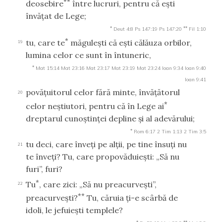
**
deosebire
între lucruri, pentru că eşti
învăţat de Lege;
*
**
Deut 4:8
Ps 147:19
Ps 147:20
Fil 1:10
*
tu, care te
măguleşti că eşti călăuza orbilor,
19
lumina celor ce sunt în întuneric,
*
Mat 15:14
Mat 23:16
Mat 23:17
Mat 23:19
Mat 23:24
Ioan 9:34
Ioan 9:40
Ioan 9:41
povăţuitorul celor fără minte, învăţătorul
20
*
celor neştiutori, pentru că în Lege ai
dreptarul cunoştinţei depline şi al adevărului;
*
Rom 6:17
2 Tim 1:13
2 Tim 3:5
tu deci, care înveţi pe alţii, pe tine însuţi nu
21
te înveţi? Tu, care propovăduieşti: „Să nu
furi”, furi?
*
Tu
, care zici: „Să nu preacurveşti”,
22
**
preacurveşti?
Tu, căruia ţi-e scârbă de
idoli, le jefuieşti templele?
*
**