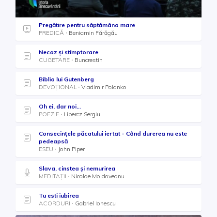
Pregătire pentru săptămâna mare
PREDICĂ
Beniamin Fărăgău
Necaz şi stîmptorare
CUGETARE
Buncrestin
Biblia lui Gutenberg
DEVOȚIONAL
Vladimir Polanko
Oh ei, dar noi…
POEZIE
Libercz Sergiu
Consecințele păcatului iertat - Când durerea nu este
pedeapsă
ESEU
John Piper
Slava, cinstea și nemurirea
MEDITAȚII
Nicolae Moldoveanu
Tu esti iubirea
ACORDURI
Gabriel Ionescu