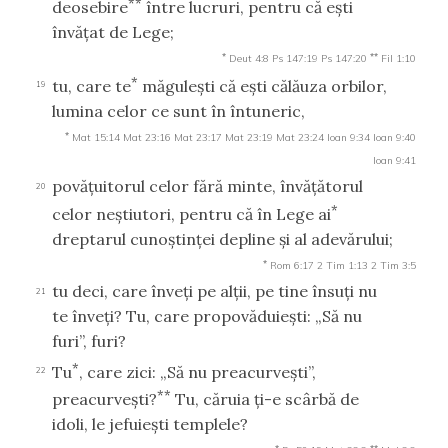
**
deosebire
între lucruri, pentru că eşti
învăţat de Lege;
*
**
Deut 4:8
Ps 147:19
Ps 147:20
Fil 1:10
*
tu, care te
măguleşti că eşti călăuza orbilor,
19
lumina celor ce sunt în întuneric,
*
Mat 15:14
Mat 23:16
Mat 23:17
Mat 23:19
Mat 23:24
Ioan 9:34
Ioan 9:40
Ioan 9:41
povăţuitorul celor fără minte, învăţătorul
20
*
celor neştiutori, pentru că în Lege ai
dreptarul cunoştinţei depline şi al adevărului;
*
Rom 6:17
2 Tim 1:13
2 Tim 3:5
tu deci, care înveţi pe alţii, pe tine însuţi nu
21
te înveţi? Tu, care propovăduieşti: „Să nu
furi”, furi?
*
Tu
, care zici: „Să nu preacurveşti”,
22
**
preacurveşti?
Tu, căruia ţi-e scârbă de
idoli, le jefuieşti templele?
*
**