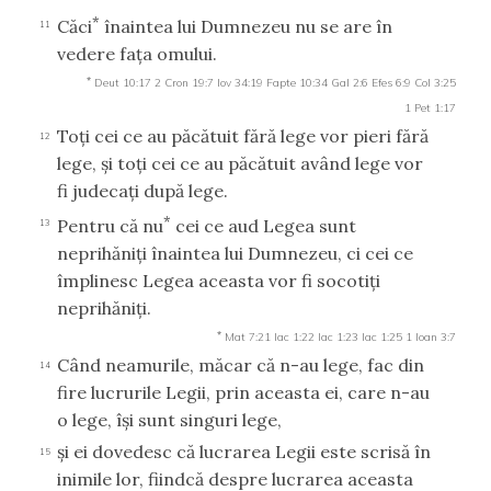
*
Căci
înaintea lui Dumnezeu nu se are în
11
vedere faţa omului.
*
Deut 10:17
2 Cron 19:7
Iov 34:19
Fapte 10:34
Gal 2:6
Efes 6:9
Col 3:25
1 Pet 1:17
Toţi cei ce au păcătuit fără lege vor pieri fără
12
lege, şi toţi cei ce au păcătuit având lege vor
fi judecaţi după lege.
*
Pentru că nu
cei ce aud Legea sunt
13
neprihăniţi înaintea lui Dumnezeu, ci cei ce
împlinesc Legea aceasta vor fi socotiţi
neprihăniţi.
*
Mat 7:21
Iac 1:22
Iac 1:23
Iac 1:25
1 Ioan 3:7
Când neamurile, măcar că n-au lege, fac din
14
fire lucrurile Legii, prin aceasta ei, care n-au
o lege, îşi sunt singuri lege,
şi ei dovedesc că lucrarea Legii este scrisă în
15
inimile lor, fiindcă despre lucrarea aceasta