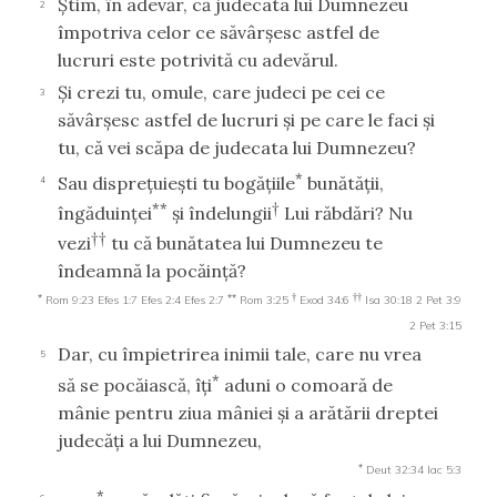
Ştim, în adevăr, că judecata lui Dumnezeu
2
împotriva celor ce săvârşesc astfel de
lucruri este potrivită cu adevărul.
Şi crezi tu, omule, care judeci pe cei ce
3
săvârşesc astfel de lucruri şi pe care le faci şi
tu, că vei scăpa de judecata lui Dumnezeu?
*
Sau dispreţuieşti tu bogăţiile
bunătăţii,
4
**
†
îngăduinţei
şi îndelungii
Lui răbdări? Nu
††
vezi
tu că bunătatea lui Dumnezeu te
îndeamnă la pocăinţă?
*
**
†
††
Rom 9:23
Efes 1:7
Efes 2:4
Efes 2:7
Rom 3:25
Exod 34:6
Isa 30:18
2 Pet 3:9
2 Pet 3:15
Dar, cu împietrirea inimii tale, care nu vrea
5
*
să se pocăiască, îţi
aduni o comoară de
mânie pentru ziua mâniei şi a arătării dreptei
judecăţi a lui Dumnezeu,
*
Deut 32:34
Iac 5:3
*