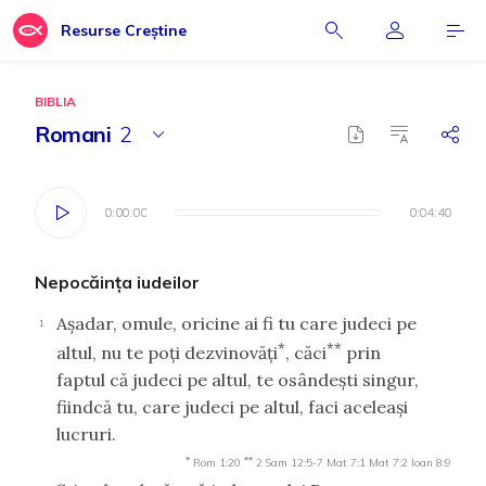
Resurse Creștine
BIBLIA
Romani
2
0:00:00
0:00:00
0:04:40
0:04:40
Nepocăinţa iudeilor
Aşadar, omule, oricine ai fi tu care judeci pe
1
*
**
altul, nu te poţi dezvinovăţi
, căci
prin
faptul că judeci pe altul, te osândeşti singur,
fiindcă tu, care judeci pe altul, faci aceleaşi
lucruri.
*
**
Rom 1:20
2 Sam 12:5-7
Mat 7:1
Mat 7:2
Ioan 8:9