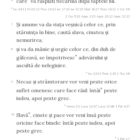
care
va răsplăti fiecăruia după faptele lui.
6
*
Iov 34:11
Ps 62:12
Prov 24:12
Ier 17:10
Ier 32:19
Mat 16:27
Rom 14:12
1 Cor 3:8
2 Cor 5:10
Apoc 2:23
Apoc 20:12
Apoc 22:12
Şi anume va da viaţa veşnică celor ce, prin
7
stăruinţa în bine, caută slava, cinstea şi
nemurirea,
şi va da mânie şi urgie celor ce, din duh de
8
*
gâlceavă, se împotrivesc
adevărului şi
ascultă de nelegiuire.
*
Iov 24:13
Rom 1:18
2 Tes 1:8
Necaz şi strâmtorare vor veni peste orice
9
*
suflet omenesc care face răul: întâi
peste
iudeu, apoi peste grec.
*
Amos 3:2
Luca 12:47
Luca 12:48
1 Pet 4:17
*
Slavă
, cinste şi pace vor veni însă peste
10
oricine face binele: întâi peste iudeu, apoi
peste grec.
*
1 Pet 1:7