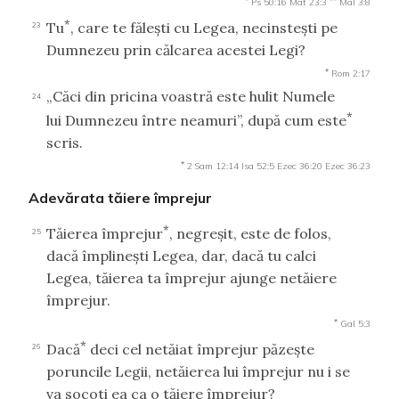
Ps 50:16
Mat 23:3
Mal 3:8
*
Tu
, care te făleşti cu Legea, necinsteşti pe
23
Dumnezeu prin călcarea acestei Legi?
*
Rom 2:17
„Căci din pricina voastră este hulit Numele
24
*
lui Dumnezeu între neamuri”, după cum este
scris.
*
2 Sam 12:14
Isa 52:5
Ezec 36:20
Ezec 36:23
Adevărata tăiere împrejur
*
Tăierea împrejur
, negreşit, este de folos,
25
dacă împlineşti Legea, dar, dacă tu calci
Legea, tăierea ta împrejur ajunge netăiere
împrejur.
*
Gal 5:3
*
Dacă
deci cel netăiat împrejur păzeşte
26
poruncile Legii, netăierea lui împrejur nu i se
va socoti ea ca o tăiere împrejur?