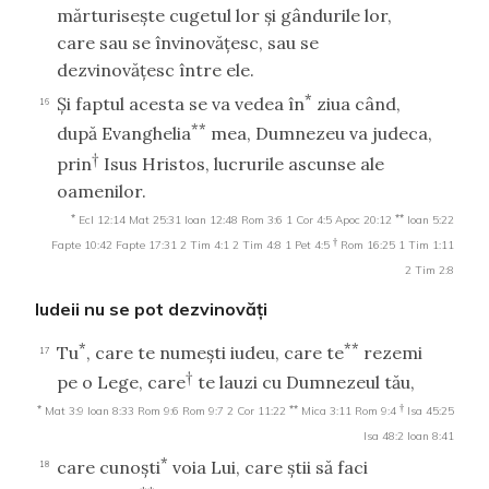
mărturiseşte cugetul lor şi gândurile lor,
care sau se învinovăţesc, sau se
dezvinovăţesc între ele.
*
Şi faptul acesta se va vedea în
ziua când,
16
**
după Evanghelia
mea, Dumnezeu va judeca,
†
prin
Isus Hristos, lucrurile ascunse ale
oamenilor.
*
**
Ecl 12:14
Mat 25:31
Ioan 12:48
Rom 3:6
1 Cor 4:5
Apoc 20:12
Ioan 5:22
†
Fapte 10:42
Fapte 17:31
2 Tim 4:1
2 Tim 4:8
1 Pet 4:5
Rom 16:25
1 Tim 1:11
2 Tim 2:8
Iudeii nu se pot dezvinovăţi
*
**
Tu
, care te numeşti iudeu, care te
rezemi
17
†
pe o Lege, care
te lauzi cu Dumnezeul tău,
*
**
†
Mat 3:9
Ioan 8:33
Rom 9:6
Rom 9:7
2 Cor 11:22
Mica 3:11
Rom 9:4
Isa 45:25
Isa 48:2
Ioan 8:41
*
care cunoşti
voia Lui, care ştii să faci
18