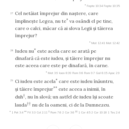
*
Fapte 10:34
Fapte 10:35
Cel netăiat împrejur din naştere, care
27
*
împlineşte Legea, nu te
va osândi el pe tine,
care o calci, măcar că ai slova Legii şi tăierea
împrejur?
*
Mat 12:41
Mat 12:42
*
Iudeu nu
este acela care se arată pe
28
dinafară că este iudeu, şi tăiere împrejur nu
este aceea care este pe dinafară, în carne.
*
Mat 3:9
Ioan 8:39
Rom 9:6
Rom 9:7
Gal 6:15
Apoc 2:9
*
Ci iudeu este acela
care este iudeu înăuntru,
29
**
şi tăiere împrejur
este aceea a inimii, în
†
duh
, nu în slovă; un astfel de iudeu îşi scoate
††
lauda
nu de la oameni, ci de la Dumnezeu.
*
**
†
††
1 Pet 3:4
Fil 3:3
Col 2:11
Rom 7:6
2 Cor 3:6
1 Cor 4:5
2 Cor 10:18
1 Tes 2:4