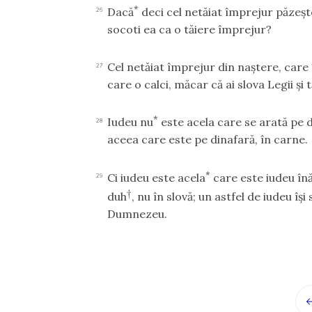
*
Dacă
deci cel netăiat împrejur păzeşte
26
socoti ea ca o tăiere împrejur?
Cel netăiat împrejur din naştere, care
27
care o calci, măcar că ai slova Legii şi
*
Iudeu nu
este acela care se arată pe d
28
aceea care este pe dinafară, în carne.
*
Ci iudeu este acela
care este iudeu înă
29
†
duh
, nu în slovă; un astfel de iudeu îş
Dumnezeu.