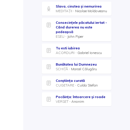
Slava, cinstea și nemurirea
MEDITAȚII
Nicolae Moldoveanu
Consecințele păcatului iertat -
Când durerea nu este
pedeapsă
ESEU
John Piper
Tu esti iubirea
ACORDURI
Gabriel Ionescu
Bunătatea lui Dumnezeu
SCHIȚĂ
Marcel Călugăru
Conștiința curată
CUGETARE
Culda Stefan
Pocăința: întoarcere și roade
VERSET
Anonim