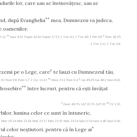
durile lor, care sau se învinovăţesc, sau se
**
nd, după Evanghelia
mea, Dumnezeu va judeca,
le oamenilor.
**
†
0:12
Ioan 5:22
Fapte 10:42
Fapte 17:31
2 Tim 4:1
2 Tim 4:8
1 Pet 4:5
Rom 16:25
1 Tim 1:11
2 Tim 2:8
†
zemi pe o Lege, care
te lauzi cu Dumnezeul tău,
**
†
8:33
Rom 9:6
Rom 9:7
2 Cor 11:22
Mica 3:11
Rom 9:4
Isa 45:25
Isa 48:2
Ioan 8:41
**
i deosebire
între lucruri, pentru că eşti învăţat
*
**
Deut 4:8
Ps 147:19
Ps 147:20
Fil 1:10
bilor, lumina celor ce sunt în întuneric,
*
Mat 15:14
Mat 23:16
Mat 23:17
Mat 23:19
Mat 23:24
Ioan 9:34
Ioan 9:40
Ioan 9:41
*
ul celor neştiutori, pentru că în Lege ai
ărului;