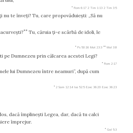
*
Rom 6:17
2 Tim 1:13
2 Tim 3:5
suţi nu te înveţi? Tu, care propovăduieşti: „Să nu
**
reacurveşti?
Tu, căruia ţi-e scârbă de idoli, le
*
**
Ps 50:16
Mat 23:3
Mal 3:8
eşti pe Dumnezeu prin călcarea acestei Legi?
*
Rom 2:17
Numele lui Dumnezeu între neamuri”, după cum
*
2 Sam 12:14
Isa 52:5
Ezec 36:20
Ezec 36:23
olos, dacă împlineşti Legea, dar, dacă tu calci
ăiere împrejur.
*
Gal 5:3