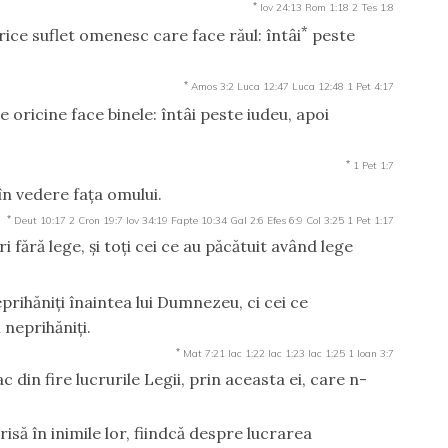
*
Iov 24:13
Rom 1:18
2 Tes 1:8
*
ice suflet omenesc care face răul: întâi
peste
*
Amos 3:2
Luca 12:47
Luca 12:48
1 Pet 4:17
te oricine face binele: întâi peste iudeu, apoi
*
1 Pet 1:7
în vedere faţa omului.
*
Deut 10:17
2 Cron 19:7
Iov 34:19
Fapte 10:34
Gal 2:6
Efes 6:9
Col 3:25
1 Pet 1:17
ri fără lege, şi toţi cei ce au păcătuit având lege
rihăniţi înaintea lui Dumnezeu, ci cei ce
 neprihăniţi.
*
Mat 7:21
Iac 1:22
Iac 1:23
Iac 1:25
1 Ioan 3:7
 din fire lucrurile Legii, prin aceasta ei, care n-
risă în inimile lor, fiindcă despre lucrarea