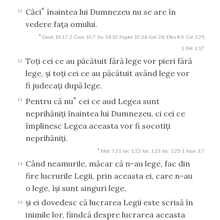
*
Căci
înaintea lui Dumnezeu nu se are în
11
vedere faţa omului.
*
Deut 10:17
2 Cron 19:7
Iov 34:19
Fapte 10:34
Gal 2:6
Efes 6:9
Col 3:25
1 Pet 1:17
Toţi cei ce au păcătuit fără lege vor pieri fără
12
lege, şi toţi cei ce au păcătuit având lege vor
fi judecaţi după lege.
*
Pentru că nu
cei ce aud Legea sunt
13
neprihăniţi înaintea lui Dumnezeu, ci cei ce
împlinesc Legea aceasta vor fi socotiţi
neprihăniţi.
*
Mat 7:21
Iac 1:22
Iac 1:23
Iac 1:25
1 Ioan 3:7
Când neamurile, măcar că n-au lege, fac din
14
fire lucrurile Legii, prin aceasta ei, care n-au
o lege, îşi sunt singuri lege,
şi ei dovedesc că lucrarea Legii este scrisă în
15
inimile lor, fiindcă despre lucrarea aceasta