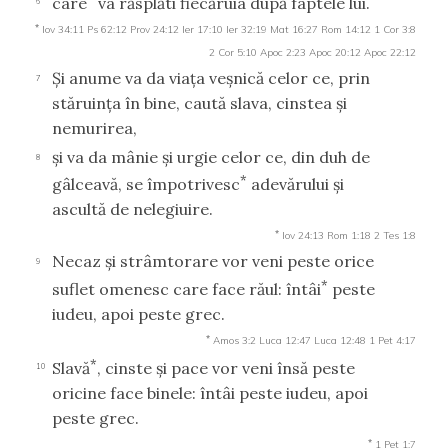
care
va răsplăti fiecăruia după faptele lui.
6
*
Iov 34:11
Ps 62:12
Prov 24:12
Ier 17:10
Ier 32:19
Mat 16:27
Rom 14:12
1 Cor 3:8
2 Cor 5:10
Apoc 2:23
Apoc 20:12
Apoc 22:12
Şi anume va da viaţa veşnică celor ce, prin
7
stăruinţa în bine, caută slava, cinstea şi
nemurirea,
şi va da mânie şi urgie celor ce, din duh de
8
*
gâlceavă, se împotrivesc
adevărului şi
ascultă de nelegiuire.
*
Iov 24:13
Rom 1:18
2 Tes 1:8
Necaz şi strâmtorare vor veni peste orice
9
*
suflet omenesc care face răul: întâi
peste
iudeu, apoi peste grec.
*
Amos 3:2
Luca 12:47
Luca 12:48
1 Pet 4:17
*
Slavă
, cinste şi pace vor veni însă peste
10
oricine face binele: întâi peste iudeu, apoi
peste grec.
*
1 Pet 1:7