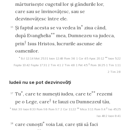
mărturiseşte cugetul lor şi gândurile lor,
care sau se învinovăţesc, sau se
dezvinovăţesc între ele.
*
Şi faptul acesta se va vedea în
ziua când,
16
**
după Evanghelia
mea, Dumnezeu va judeca,
†
prin
Isus Hristos, lucrurile ascunse ale
oamenilor.
*
**
Ecl 12:14
Mat 25:31
Ioan 12:48
Rom 3:6
1 Cor 4:5
Apoc 20:12
Ioan 5:22
†
Fapte 10:42
Fapte 17:31
2 Tim 4:1
2 Tim 4:8
1 Pet 4:5
Rom 16:25
1 Tim 1:11
2 Tim 2:8
Iudeii nu se pot dezvinovăţi
*
**
Tu
, care te numeşti iudeu, care te
rezemi
17
†
pe o Lege, care
te lauzi cu Dumnezeul tău,
*
**
†
Mat 3:9
Ioan 8:33
Rom 9:6
Rom 9:7
2 Cor 11:22
Mica 3:11
Rom 9:4
Isa 45:25
Isa 48:2
Ioan 8:41
*
care cunoşti
voia Lui, care ştii să faci
18