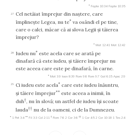
*
Fapte 10:34
Fapte 10:35
Cel netăiat împrejur din naştere, care
27
*
împlineşte Legea, nu te
va osândi el pe tine,
care o calci, măcar că ai slova Legii şi tăierea
împrejur?
*
Mat 12:41
Mat 12:42
*
Iudeu nu
este acela care se arată pe
28
dinafară că este iudeu, şi tăiere împrejur nu
este aceea care este pe dinafară, în carne.
*
Mat 3:9
Ioan 8:39
Rom 9:6
Rom 9:7
Gal 6:15
Apoc 2:9
*
Ci iudeu este acela
care este iudeu înăuntru,
29
**
şi tăiere împrejur
este aceea a inimii, în
†
duh
, nu în slovă; un astfel de iudeu îşi scoate
††
lauda
nu de la oameni, ci de la Dumnezeu.
*
**
†
††
1 Pet 3:4
Fil 3:3
Col 2:11
Rom 7:6
2 Cor 3:6
1 Cor 4:5
2 Cor 10:18
1 Tes 2:4