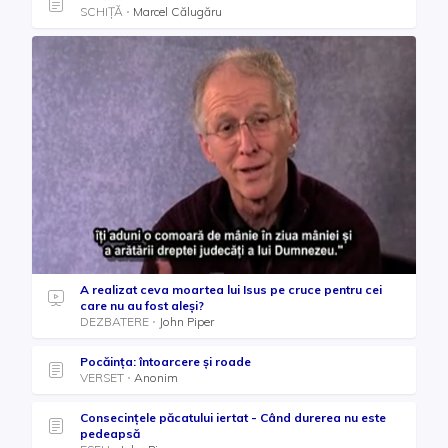
SCHIȚĂ
Marcel Călugăru
A realizat ceva moartea lui Isus pe cruce pentru cei
care nu au fost aleși?
DEZBATERE
John Piper
Pocăința: întoarcere și roade
VERSET
Anonim
Consecințele păcatului iertat - Când durerea nu este
pedeapsă