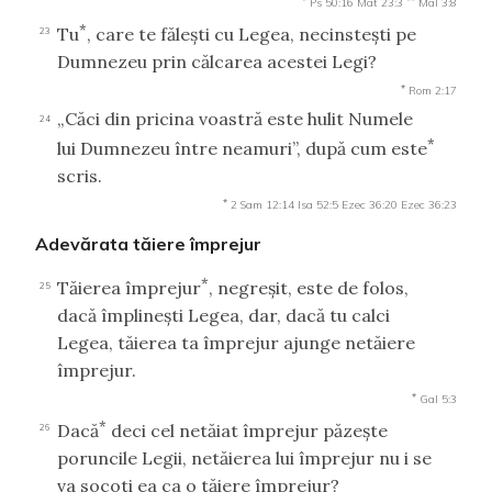
Ps 50:16
Mat 23:3
Mal 3:8
*
Tu
, care te făleşti cu Legea, necinsteşti pe
23
Dumnezeu prin călcarea acestei Legi?
*
Rom 2:17
„Căci din pricina voastră este hulit Numele
24
*
lui Dumnezeu între neamuri”, după cum este
scris.
*
2 Sam 12:14
Isa 52:5
Ezec 36:20
Ezec 36:23
Adevărata tăiere împrejur
*
Tăierea împrejur
, negreşit, este de folos,
25
dacă împlineşti Legea, dar, dacă tu calci
Legea, tăierea ta împrejur ajunge netăiere
împrejur.
*
Gal 5:3
*
Dacă
deci cel netăiat împrejur păzeşte
26
poruncile Legii, netăierea lui împrejur nu i se
va socoti ea ca o tăiere împrejur?