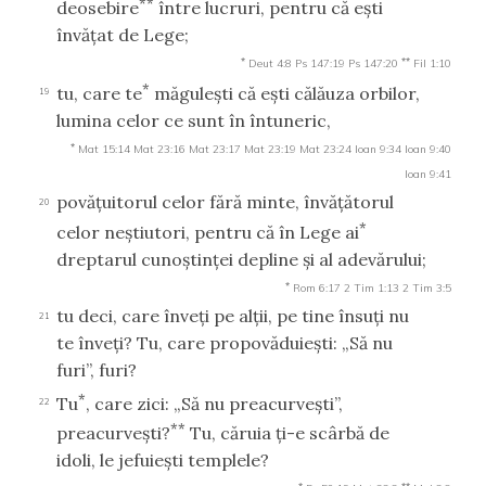
**
deosebire
între lucruri, pentru că eşti
învăţat de Lege;
*
**
Deut 4:8
Ps 147:19
Ps 147:20
Fil 1:10
*
tu, care te
măguleşti că eşti călăuza orbilor,
19
lumina celor ce sunt în întuneric,
*
Mat 15:14
Mat 23:16
Mat 23:17
Mat 23:19
Mat 23:24
Ioan 9:34
Ioan 9:40
Ioan 9:41
povăţuitorul celor fără minte, învăţătorul
20
*
celor neştiutori, pentru că în Lege ai
dreptarul cunoştinţei depline şi al adevărului;
*
Rom 6:17
2 Tim 1:13
2 Tim 3:5
tu deci, care înveţi pe alţii, pe tine însuţi nu
21
te înveţi? Tu, care propovăduieşti: „Să nu
furi”, furi?
*
Tu
, care zici: „Să nu preacurveşti”,
22
**
preacurveşti?
Tu, căruia ţi-e scârbă de
idoli, le jefuieşti templele?
*
**