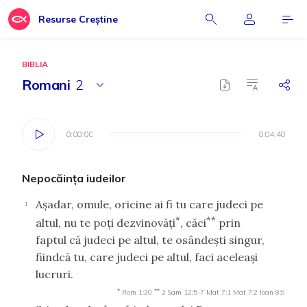
Resurse Creștine
BIBLIA
Romani
2
0:00:00
0:00:00
0:04:40
0:04:40
Nepocăinţa iudeilor
Aşadar, omule, oricine ai fi tu care judeci pe
1
*
**
altul, nu te poţi dezvinovăţi
, căci
prin
faptul că judeci pe altul, te osândeşti singur,
fiindcă tu, care judeci pe altul, faci aceleaşi
lucruri.
*
**
Rom 1:20
2 Sam 12:5-7
Mat 7:1
Mat 7:2
Ioan 8:9