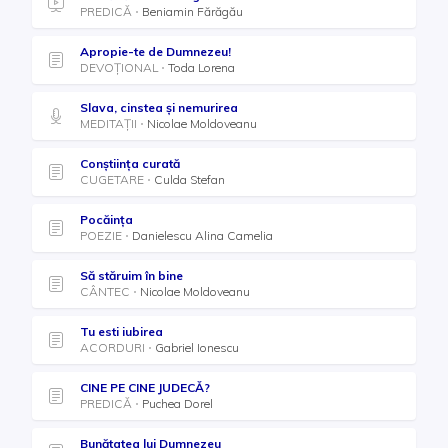
PREDICĂ
Beniamin Fărăgău
Apropie-te de Dumnezeu!
DEVOȚIONAL
Toda Lorena
Slava, cinstea și nemurirea
MEDITAȚII
Nicolae Moldoveanu
Conștiința curată
CUGETARE
Culda Stefan
Pocăința
POEZIE
Danielescu Alina Camelia
Să stăruim în bine
CÂNTEC
Nicolae Moldoveanu
Tu esti iubirea
ACORDURI
Gabriel Ionescu
CINE PE CINE JUDECĂ?
PREDICĂ
Puchea Dorel
Bunătatea lui Dumnezeu