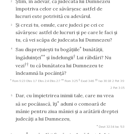
Ştim, în adevăr, că judecata lui Dumnezeu
2
împotriva celor ce săvârşesc astfel de
lucruri este potrivită cu adevărul.
Şi crezi tu, omule, care judeci pe cei ce
3
săvârşesc astfel de lucruri şi pe care le faci şi
tu, că vei scăpa de judecata lui Dumnezeu?
*
Sau dispreţuieşti tu bogăţiile
bunătăţii,
4
**
†
îngăduinţei
şi îndelungii
Lui răbdări? Nu
††
vezi
tu că bunătatea lui Dumnezeu te
îndeamnă la pocăinţă?
*
**
†
††
Rom 9:23
Efes 1:7
Efes 2:4
Efes 2:7
Rom 3:25
Exod 34:6
Isa 30:18
2 Pet 3:9
2 Pet 3:15
Dar, cu împietrirea inimii tale, care nu vrea
5
*
să se pocăiască, îţi
aduni o comoară de
mânie pentru ziua mâniei şi a arătării dreptei
judecăţi a lui Dumnezeu,
*
Deut 32:34
Iac 5:3
*