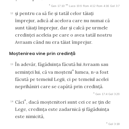
*
**
Gen 17:10
Luca 19:9
Rom 4:12
Rom 4:16
Gal 3:7
şi pentru ca să fie şi tatăl celor tăiaţi
12
împrejur, adică al acelora care nu numai că
sunt tăiaţi împrejur, dar şi calcă pe urmele
credinţei aceleia pe care o avea tatăl nostru
Avraam când nu era tăiat împrejur.
Moştenirea vine prin credinţă
În adevăr, făgăduinţa făcută lui Avraam sau
13
*
seminţei lui, că va moşteni
lumea, n-a fost
făcută pe temeiul Legii, ci pe temeiul acelei
neprihăniri care se capătă prin credinţă.
*
Gen 17:4
Gal 3:29
*
Căci
, dacă moştenitori sunt cei ce se ţin de
14
Lege, credinţa este zadarnică şi făgăduinţa
este nimicită,
*
Gal 3:18