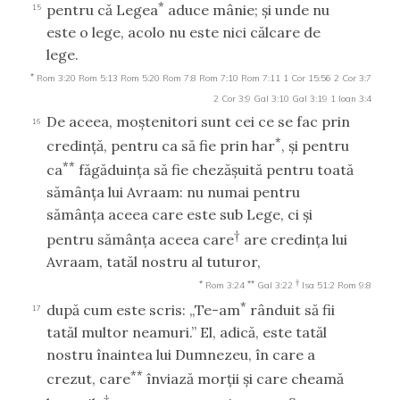
*
pentru că Legea
aduce mânie; şi unde nu
15
este o lege, acolo nu este nici călcare de
lege.
*
Rom 3:20
Rom 5:13
Rom 5:20
Rom 7:8
Rom 7:10
Rom 7:11
1 Cor 15:56
2 Cor 3:7
2 Cor 3:9
Gal 3:10
Gal 3:19
1 Ioan 3:4
De aceea, moştenitori sunt cei ce se fac prin
16
*
credinţă, pentru ca să fie prin har
, şi pentru
**
ca
făgăduinţa să fie chezăşuită pentru toată
sămânţa lui Avraam: nu numai pentru
sămânţa aceea care este sub Lege, ci şi
†
pentru sămânţa aceea care
are credinţa lui
Avraam, tatăl nostru al tuturor,
*
**
†
Rom 3:24
Gal 3:22
Isa 51:2
Rom 9:8
*
după cum este scris: „Te-am
rânduit să fii
17
tatăl multor neamuri.” El, adică, este tatăl
nostru înaintea lui Dumnezeu, în care a
**
crezut, care
înviază morţii şi care cheamă
†