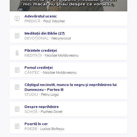
Adevăratul ucenic
PREDICĂ
Paul Washer
Meditații din Biblie (27)
DEVOȚIONAL
Necunoscut
Părintele credinței
MEDITAȚII
Nicolae Moldoveanu
Pomul credinței
CÂNTEC
Nicolae Moldoveanu
Câștigul necinstit, munca la negru și neprihănirea lui
Dumnezeu – Partea III
STUDIU
Petru Loga
Despre neprihănire
SCHIȚĂ
Puchea Dorel
Poartă în cer
POEZIE
Lucica Boltaşu