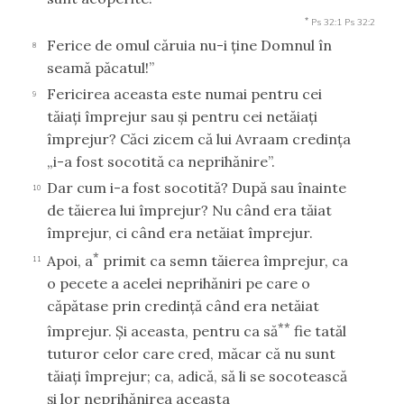
*
Ps 32:1
Ps 32:2
Ferice de omul căruia nu-i ţine Domnul în
8
seamă păcatul!”
Fericirea aceasta este numai pentru cei
9
tăiaţi împrejur sau şi pentru cei netăiaţi
împrejur? Căci zicem că lui Avraam credinţa
„i-a fost socotită ca neprihănire”.
Dar cum i-a fost socotită? După sau înainte
10
de tăierea lui împrejur? Nu când era tăiat
împrejur, ci când era netăiat împrejur.
*
Apoi, a
primit ca semn tăierea împrejur, ca
11
o pecete a acelei neprihăniri pe care o
căpătase prin credinţă când era netăiat
**
împrejur. Şi aceasta, pentru ca să
fie tatăl
tuturor celor care cred, măcar că nu sunt
tăiaţi împrejur; ca, adică, să li se socotească
şi lor neprihănirea aceasta