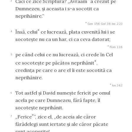
Căci ce zice Scriptura? „Avraam
a crezut pe
3
Dumnezeu, şi aceasta i s-a socotit ca
neprihănire.”
*
Gen 15:6
Gal 3:6
Iac 2:23
*
Însă, celui
ce lucrează, plata cuvenită lui i se
4
socoteşte nu ca un har, ci ca ceva datorat;
*
Rom 11:6
pe când celui ce nu lucrează, ci crede în Cel
5
*
ce socoteşte pe păcătos neprihănit
,
credinţa pe care o are el îi este socotită ca
neprihănire.
*
Ios 24:2
Tot astfel şi David numeşte fericit pe omul
6
acela pe care Dumnezeu, fără fapte, îl
socoteşte neprihănit.
*
„Ferice
”, zice el, „de aceia ale căror
7
fărădelegi sunt iertate şi ale căror păcate
sunt acoperite!