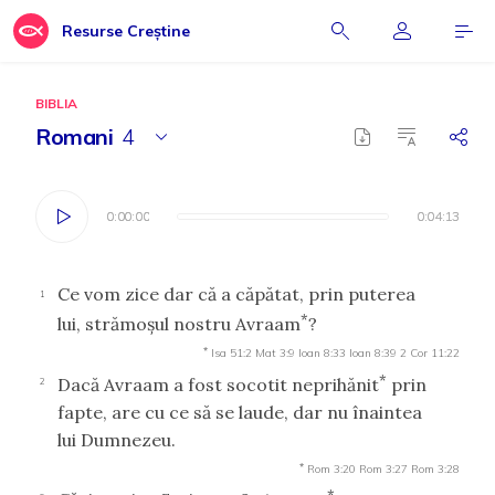
Resurse Creștine
BIBLIA
Romani
4
0:00:00
0:00:00
0:04:13
0:04:13
Ce vom zice dar că a căpătat, prin puterea
1
*
lui, strămoşul nostru Avraam
?
*
Isa 51:2
Mat 3:9
Ioan 8:33
Ioan 8:39
2 Cor 11:22
*
Dacă Avraam a fost socotit neprihănit
prin
2
fapte, are cu ce să se laude, dar nu înaintea
lui Dumnezeu.
*
Rom 3:20
Rom 3:27
Rom 3:28
*