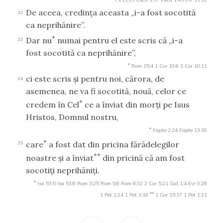
De aceea, credinţa aceasta „i-a fost socotită
22
ca neprihănire”.
*
Dar nu
numai pentru el este scris că „i-a
23
fost socotită ca neprihănire”,
*
Rom 15:4
1 Cor 10:6
1 Cor 10:11
ci este scris şi pentru noi, cărora, de
24
asemenea, ne va fi socotită, nouă, celor ce
*
credem în Cel
ce a înviat din morţi pe Isus
Hristos, Domnul nostru,
*
Fapte 2:24
Fapte 13:30
*
care
a fost dat din pricina fărădelegilor
25
**
noastre şi a înviat
din pricină că am fost
socotiţi neprihăniţi.
*
Isa 53:5
Isa 53:6
Rom 3:25
Rom 5:6
Rom 8:32
2 Cor 5:21
Gal 1:4
Evr 9:28
**
1 Pet 2:24
1 Pet 3:18
1 Cor 15:17
1 Pet 1:21