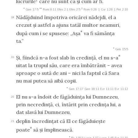
lucrurile
care nu sunt ca şi cum ar fi.
*
**
†
Gen 17:5
Rom 8:11
Efes 2:1
Efes 2:5
Rom 9:26
1 Cor 1:28
1 Pet 2:10
Nădăjduind împotriva oricărei nădejdi, el a
18
crezut şi astfel a ajuns tatăl multor neamuri,
*
după cum i se spusese: „Aşa
va fi sămânţa
ta.”
*
Gen 15:5
*
Şi, fiindcă n-a fost slab în credinţă, el nu s-a
19
uitat la trupul său, care era îmbătrânit – avea
aproape o sută de ani – nici la faptul că Sara
nu mai putea să aibă copii.
*
Gen 17:17
Gen 18:11
Evr 11:11
Evr 11:12
El nu s-a îndoit de făgăduinţa lui Dumnezeu,
20
prin necredinţă, ci, întărit prin credinţa lui, a
dat slavă lui Dumnezeu,
deplin încredinţat că El ce făgăduieşte
21
*
poate
să şi împlinească.
*
Ps 115:3
Luca 1:37
Luca 1:45
Evr 11:19